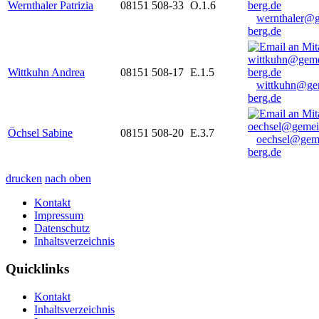
Wernthaler Patrizia
08151 508-33
O.1.6
wernthaler@
berg.de
Wittkuhn Andrea
08151 508-17
E.1.5
wittkuhn@ge
berg.de
Öchsel Sabine
08151 508-20
E.3.7
oechsel@gem
berg.de
drucken
nach oben
Kontakt
Impressum
Datenschutz
Inhaltsverzeichnis
Quicklinks
Kontakt
Inhaltsverzeichnis