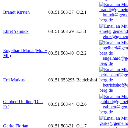
Brandt Kirsten
08151 508-37
O.2.1
brandt@geme
berg.de
Ehret Yannick
08151 508-29
E.3.3
ehret@gemein
Engelhard Maria (Mo. +
08151 508-40
O.2.2
Mi.)
engelhard@g
berg.de
Ertl Markus
08151 953295
Betriebshof
betriebshof@
berg.de
Gabbert Undine (Di. -
08151 508-44
O.2.6
Fr.)
gabbert@gem
berg.de
Garke Florian
08151 508-31
O.1.7