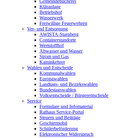
Gemeindebücherei
Kläranlage
Betriebshof
Wasserwerk
Freiwillige Feuerwehren
Ver- und Entsorgung
AWISTA-Starnberg
Containerstandorte
Wertstoffhof
Abwasser und Wasser
Strom und Gas
Kaminkehrer
Wahlen und Entscheide
Kommunalwahlen
Europawahlen
Landtags- und Bezirkswahlen
Bundestagswahlen
Volksentscheide / Bürgerentscheide
Service
Formulare und Infomaterial
Rathaus Service-Portal
Steuern und Beiträge
Geschirrmobil
Schülerbeförderung
Elektronischer Widerspruch