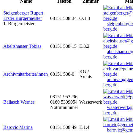
Name
Telefon
Zimmer
Mai
Steigenberger Rupert
Erster Bürgermeister
08151 508-34
O.1.3
1. Bürgermeister
steigenberge
berg.de
Abeltshauser Tobias
08151 508-15
E.3.2
abeltshauser
berg.de
KG /
Archivmitarbeiter/innen
08151 508-0
Archiv
archivar@gem
berg.de
08151 953296
Ballasch Werner
0160 5309054
Wasserwerk
Notrufnummer
wasserwerk@
berg.de
Barovic Marina
08151 508-49
E.1.4
barovic@gem