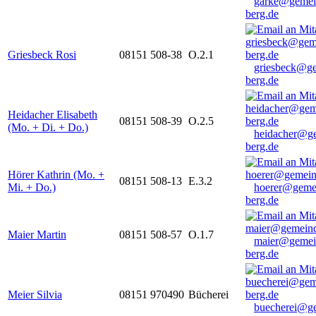
garke@gemei
berg.de
Griesbeck Rosi
08151 508-38
O.2.1
griesbeck@g
berg.de
Heidacher Elisabeth
08151 508-39
O.2.5
(Mo. + Di. + Do.)
heidacher@g
berg.de
Hörer Kathrin (Mo. +
08151 508-13
E.3.2
Mi. + Do.)
hoerer@geme
berg.de
Maier Martin
08151 508-57
O.1.7
maier@gemei
berg.de
Meier Silvia
08151 970490
Bücherei
buecherei@g