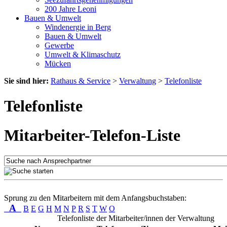
200 Jahre Leoni
Bauen & Umwelt
Windenergie in Berg
Bauen & Umwelt
Gewerbe
Umwelt & Klimaschutz
Mücken
Sie sind hier:
Rathaus & Service
>
Verwaltung
>
Telefonliste
Telefonliste
Mitarbeiter-Telefon-Liste
Sprung zu den Mitarbeitern mit dem Anfangsbuchstaben:
A
B
E
G
H
M
N
P
R
S
T
W
O
Telefonliste der Mitarbeiter/innen der Verwaltung