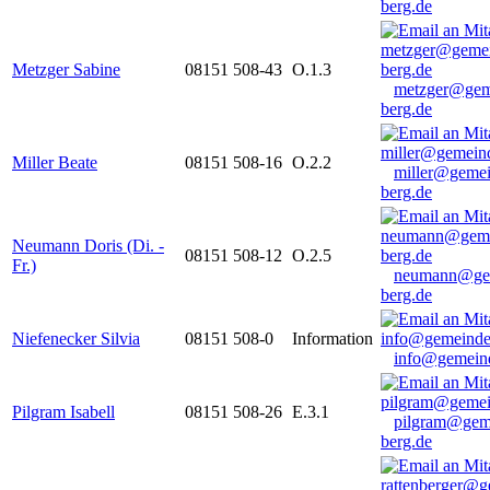
berg.de
Metzger Sabine
08151 508-43
O.1.3
metzger@gem
berg.de
Miller Beate
08151 508-16
O.2.2
miller@gemei
berg.de
Neumann Doris (Di. -
08151 508-12
O.2.5
Fr.)
neumann@ge
berg.de
Niefenecker Silvia
08151 508-0
Information
info@gemeind
Pilgram Isabell
08151 508-26
E.3.1
pilgram@gem
berg.de