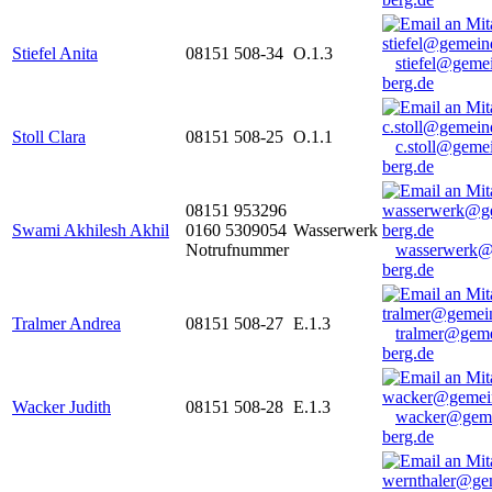
Stiefel Anita
08151 508-34
O.1.3
stiefel@geme
berg.de
Stoll Clara
08151 508-25
O.1.1
c.stoll@geme
berg.de
08151 953296
Swami Akhilesh Akhil
0160 5309054
Wasserwerk
Notrufnummer
wasserwerk@
berg.de
Tralmer Andrea
08151 508-27
E.1.3
tralmer@gem
berg.de
Wacker Judith
08151 508-28
E.1.3
wacker@geme
berg.de