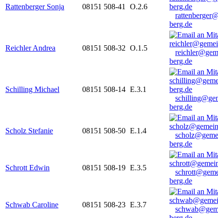
Rattenberger Sonja
08151 508-41
O.2.6
rattenberger
berg.de
Reichler Andrea
08151 508-32
O.1.5
reichler@gem
berg.de
Schilling Michael
08151 508-14
E.3.1
schilling@ge
berg.de
Scholz Stefanie
08151 508-50
E.1.4
scholz@geme
berg.de
Schrott Edwin
08151 508-19
E.3.5
schrott@geme
berg.de
Schwab Caroline
08151 508-23
E.3.7
schwab@gem
berg.de