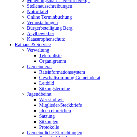
Mitteilungsblatt - "Betrifft Berg"
Stellenausschreibungen
Notruftafel
Online Terminbuchung
Veranstaltungen
Bürgerbeteiligung Berg
Asylbewerber
Katastrophenschutz
Rathaus & Service
Verwaltung
Telefonliste
Organigramm
Gemeinderat
Ratsinformationssystem
Geschäftsordnung Gemeinderat
Leitbild
Sitzungstermine
Jugendbeirat
Wer sind wir
Mitglieder/Steckbriefe
Ideen einreichen
Satzung
Sitzungen
Protokolle
Gemeindliche Einrichtungen