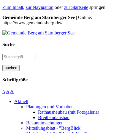
Zum Inhalt
,
zur Navigation
oder
zur Startseite
springen.
Gemeinde Berg am Starnberger See
| Online:
https://www.gemeinde-berg.de//
Suche
suchen
Schriftgröße
A
A
A
Aktuell
Planungen und Vorhaben
Rathausneubau (mit Fotogalerie)
Breitbandausbau
Bekanntmachungen
Mitteilungsblatt - "BergBlick"