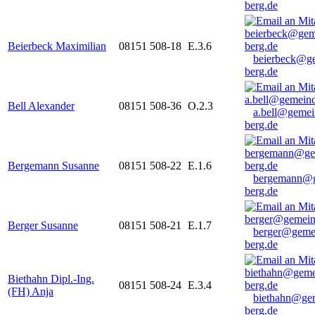
berg.de
Beierbeck Maximilian
08151 508-18
E.3.6
beierbeck@g
berg.de
Bell Alexander
08151 508-36
O.2.3
a.bell@gemei
berg.de
Bergemann Susanne
08151 508-22
E.1.6
bergemann@g
berg.de
Berger Susanne
08151 508-21
E.1.7
berger@geme
berg.de
Biethahn Dipl.-Ing.
08151 508-24
E.3.4
(FH) Anja
biethahn@ge
berg.de