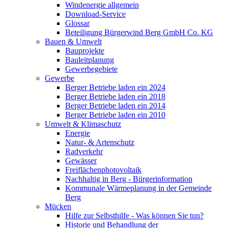
Windenergie allgemein
Download-Service
Glossar
Beteiligung Bürgerwind Berg GmbH Co. KG
Bauen & Umwelt
Bauprojekte
Bauleitplanung
Gewerbegebiete
Gewerbe
Berger Betriebe laden ein 2024
Berger Betriebe laden ein 2018
Berger Betriebe laden ein 2014
Berger Betriebe laden ein 2010
Umwelt & Klimaschutz
Energie
Natur- & Artenschutz
Radverkehr
Gewässer
Freiflächenphotovoltaik
Nachhaltig in Berg - Bürgerinformation
Kommunale Wärmeplanung in der Gemeinde
Berg
Mücken
Hilfe zur Selbsthilfe - Was können Sie tun?
Historie und Behandlung der