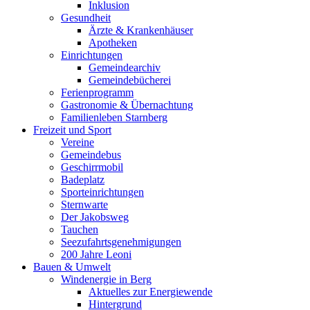
Inklusion
Gesundheit
Ärzte & Krankenhäuser
Apotheken
Einrichtungen
Gemeindearchiv
Gemeindebücherei
Ferienprogramm
Gastronomie & Übernachtung
Familienleben Starnberg
Freizeit und Sport
Vereine
Gemeindebus
Geschirrmobil
Badeplatz
Sporteinrichtungen
Sternwarte
Der Jakobsweg
Tauchen
Seezufahrtsgenehmigungen
200 Jahre Leoni
Bauen & Umwelt
Windenergie in Berg
Aktuelles zur Energiewende
Hintergrund