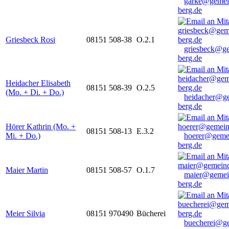
garke@gemei
berg.de
Griesbeck Rosi
08151 508-38
O.2.1
griesbeck@g
berg.de
Heidacher Elisabeth
08151 508-39
O.2.5
(Mo. + Di. + Do.)
heidacher@g
berg.de
Hörer Kathrin (Mo. +
08151 508-13
E.3.2
Mi. + Do.)
hoerer@geme
berg.de
Maier Martin
08151 508-57
O.1.7
maier@gemei
berg.de
Meier Silvia
08151 970490
Bücherei
buecherei@g