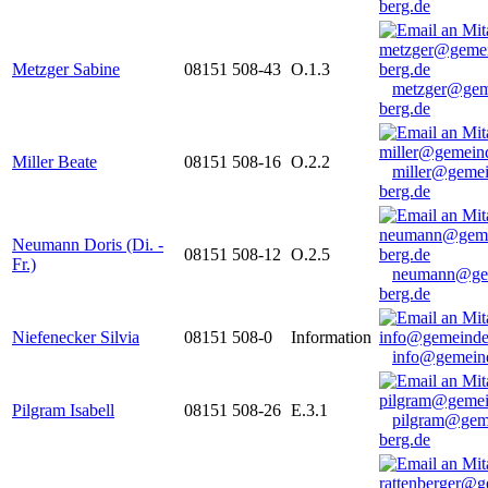
berg.de
Metzger Sabine
08151 508-43
O.1.3
metzger@gem
berg.de
Miller Beate
08151 508-16
O.2.2
miller@gemei
berg.de
Neumann Doris (Di. -
08151 508-12
O.2.5
Fr.)
neumann@ge
berg.de
Niefenecker Silvia
08151 508-0
Information
info@gemeind
Pilgram Isabell
08151 508-26
E.3.1
pilgram@gem
berg.de