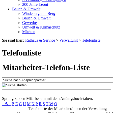
200 Jahre Leoni
Bauen & Umwelt
Windenergie in Berg
Bauen & Umwelt
Gewerbe
Umwelt & Klimaschutz
Mücken
Sie sind hier:
Rathaus & Service
>
Verwaltung
>
Telefonliste
Telefonliste
Mitarbeiter-Telefon-Liste
Sprung zu den Mitarbeitern mit dem Anfangsbuchstaben:
A
B
E
G
H
M
N
P
R
S
T
W
O
Telefonliste der Mitarbeiter/innen der Verwaltung