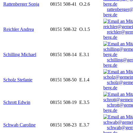
Rattenberger Sonja
08151 508-41
O.2.6
rattenberger
berg.de
Reichler Andrea
08151 508-32
O.1.5
reichler@gem
berg.de
Schilling Michael
08151 508-14
E.3.1
schilling@ge
berg.de
Scholz Stefanie
08151 508-50
E.1.4
scholz@geme
berg.de
Schrott Edwin
08151 508-19
E.3.5
schrott@geme
berg.de
Schwab Caroline
08151 508-23
E.3.7
schwab@gem
berg.de