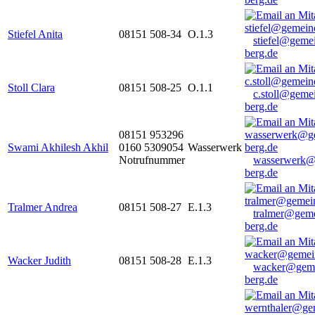
Stiefel Anita
08151 508-34
O.1.3
stiefel@geme
berg.de
Stoll Clara
08151 508-25
O.1.1
c.stoll@geme
berg.de
08151 953296
Swami Akhilesh Akhil
0160 5309054
Wasserwerk
Notrufnummer
wasserwerk@
berg.de
Tralmer Andrea
08151 508-27
E.1.3
tralmer@gem
berg.de
Wacker Judith
08151 508-28
E.1.3
wacker@geme
berg.de