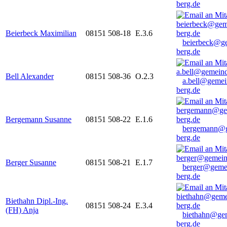
berg.de
Beierbeck Maximilian
08151 508-18
E.3.6
beierbeck@g
berg.de
Bell Alexander
08151 508-36
O.2.3
a.bell@gemei
berg.de
Bergemann Susanne
08151 508-22
E.1.6
bergemann@g
berg.de
Berger Susanne
08151 508-21
E.1.7
berger@geme
berg.de
Biethahn Dipl.-Ing.
08151 508-24
E.3.4
(FH) Anja
biethahn@ge
berg.de