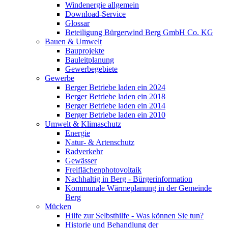
Windenergie allgemein
Download-Service
Glossar
Beteiligung Bürgerwind Berg GmbH Co. KG
Bauen & Umwelt
Bauprojekte
Bauleitplanung
Gewerbegebiete
Gewerbe
Berger Betriebe laden ein 2024
Berger Betriebe laden ein 2018
Berger Betriebe laden ein 2014
Berger Betriebe laden ein 2010
Umwelt & Klimaschutz
Energie
Natur- & Artenschutz
Radverkehr
Gewässer
Freiflächenphotovoltaik
Nachhaltig in Berg - Bürgerinformation
Kommunale Wärmeplanung in der Gemeinde
Berg
Mücken
Hilfe zur Selbsthilfe - Was können Sie tun?
Historie und Behandlung der