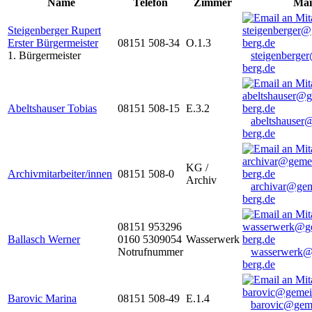
Name
Telefon
Zimmer
Mai
Steigenberger Rupert
Erster Bürgermeister
08151 508-34
O.1.3
1. Bürgermeister
steigenberge
berg.de
Abeltshauser Tobias
08151 508-15
E.3.2
abeltshauser
berg.de
KG /
Archivmitarbeiter/innen
08151 508-0
Archiv
archivar@gem
berg.de
08151 953296
Ballasch Werner
0160 5309054
Wasserwerk
Notrufnummer
wasserwerk@
berg.de
Barovic Marina
08151 508-49
E.1.4
barovic@gem