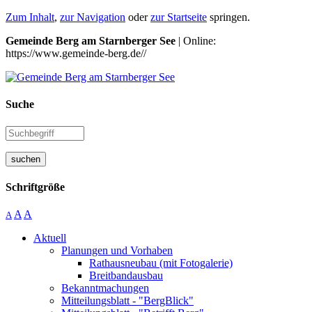
Zum Inhalt
,
zur Navigation
oder
zur Startseite
springen.
Gemeinde Berg am Starnberger See
| Online:
https://www.gemeinde-berg.de//
Suche
suchen
Schriftgröße
A
A
A
Aktuell
Planungen und Vorhaben
Rathausneubau (mit Fotogalerie)
Breitbandausbau
Bekanntmachungen
Mitteilungsblatt - "BergBlick"