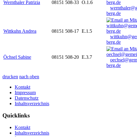
Wernthaler Patrizia
08151 508-33
O.1.6
wernthaler@
berg.de
Wittkuhn Andrea
08151 508-17
E.1.5
wittkuhn@ge
berg.de
Öchsel Sabine
08151 508-20
E.3.7
oechsel@gem
berg.de
drucken
nach oben
Kontakt
Impressum
Datenschutz
Inhaltsverzeichnis
Quicklinks
Kontakt
Inhaltsverzeichnis