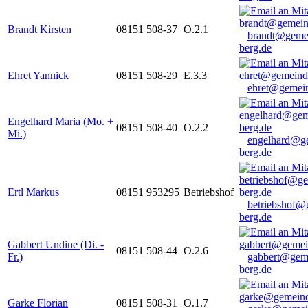
Brandt Kirsten
08151 508-37
O.2.1
brandt@geme
berg.de
Ehret Yannick
08151 508-29
E.3.3
ehret@gemein
Engelhard Maria (Mo. +
08151 508-40
O.2.2
Mi.)
engelhard@g
berg.de
Ertl Markus
08151 953295
Betriebshof
betriebshof@
berg.de
Gabbert Undine (Di. -
08151 508-44
O.2.6
Fr.)
gabbert@gem
berg.de
Garke Florian
08151 508-31
O.1.7