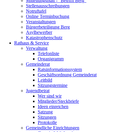
Mitteilungsblatt - "Betrifft Berg"
Stellenausschreibungen
Notruftafel
Online Terminbuchung
Veranstaltungen
Bürgerbeteiligung Berg
Asylbewerber
Katastrophenschutz
Rathaus & Service
Verwaltung
Telefonliste
Organigramm
Gemeinderat
Ratsinformationssystem
Geschäftsordnung Gemeinderat
Leitbild
Sitzungstermine
Jugendbeirat
Wer sind wir
Mitglieder/Steckbriefe
Ideen einreichen
Satzung
Sitzungen
Protokolle
Gemeindliche Einrichtungen