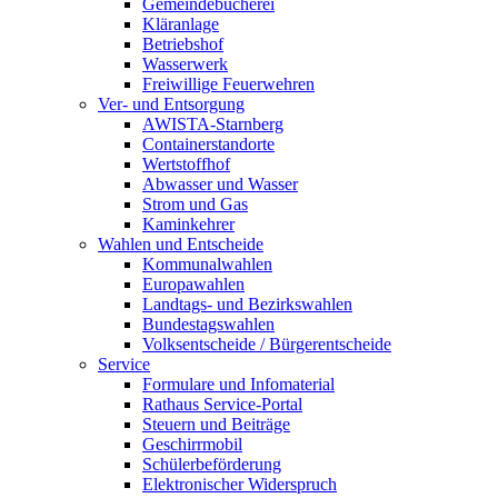
Gemeindebücherei
Kläranlage
Betriebshof
Wasserwerk
Freiwillige Feuerwehren
Ver- und Entsorgung
AWISTA-Starnberg
Containerstandorte
Wertstoffhof
Abwasser und Wasser
Strom und Gas
Kaminkehrer
Wahlen und Entscheide
Kommunalwahlen
Europawahlen
Landtags- und Bezirkswahlen
Bundestagswahlen
Volksentscheide / Bürgerentscheide
Service
Formulare und Infomaterial
Rathaus Service-Portal
Steuern und Beiträge
Geschirrmobil
Schülerbeförderung
Elektronischer Widerspruch