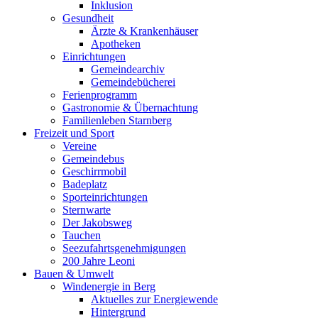
Inklusion
Gesundheit
Ärzte & Krankenhäuser
Apotheken
Einrichtungen
Gemeindearchiv
Gemeindebücherei
Ferienprogramm
Gastronomie & Übernachtung
Familienleben Starnberg
Freizeit und Sport
Vereine
Gemeindebus
Geschirrmobil
Badeplatz
Sporteinrichtungen
Sternwarte
Der Jakobsweg
Tauchen
Seezufahrtsgenehmigungen
200 Jahre Leoni
Bauen & Umwelt
Windenergie in Berg
Aktuelles zur Energiewende
Hintergrund