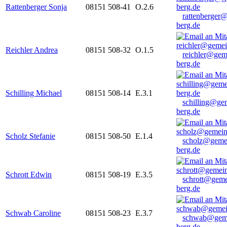
Rattenberger Sonja
08151 508-41
O.2.6
rattenberger
berg.de
Reichler Andrea
08151 508-32
O.1.5
reichler@gem
berg.de
Schilling Michael
08151 508-14
E.3.1
schilling@ge
berg.de
Scholz Stefanie
08151 508-50
E.1.4
scholz@geme
berg.de
Schrott Edwin
08151 508-19
E.3.5
schrott@geme
berg.de
Schwab Caroline
08151 508-23
E.3.7
schwab@gem
berg.de