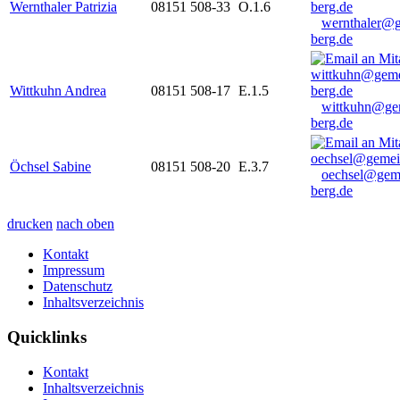
Wernthaler Patrizia
08151 508-33
O.1.6
wernthaler@
berg.de
Wittkuhn Andrea
08151 508-17
E.1.5
wittkuhn@ge
berg.de
Öchsel Sabine
08151 508-20
E.3.7
oechsel@gem
berg.de
drucken
nach oben
Kontakt
Impressum
Datenschutz
Inhaltsverzeichnis
Quicklinks
Kontakt
Inhaltsverzeichnis