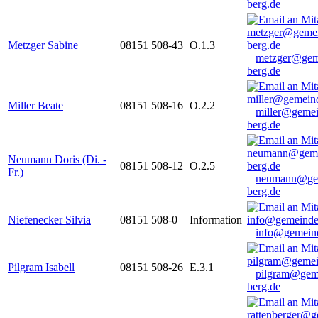
berg.de
Metzger Sabine
08151 508-43
O.1.3
metzger@gem
berg.de
Miller Beate
08151 508-16
O.2.2
miller@gemei
berg.de
Neumann Doris (Di. -
08151 508-12
O.2.5
Fr.)
neumann@ge
berg.de
Niefenecker Silvia
08151 508-0
Information
info@gemeind
Pilgram Isabell
08151 508-26
E.3.1
pilgram@gem
berg.de