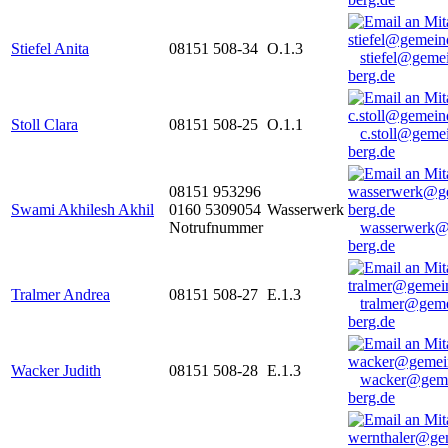
Stiefel Anita
08151 508-34
O.1.3
stiefel@geme
berg.de
Stoll Clara
08151 508-25
O.1.1
c.stoll@geme
berg.de
08151 953296
Swami Akhilesh Akhil
0160 5309054
Wasserwerk
Notrufnummer
wasserwerk@
berg.de
Tralmer Andrea
08151 508-27
E.1.3
tralmer@gem
berg.de
Wacker Judith
08151 508-28
E.1.3
wacker@geme
berg.de