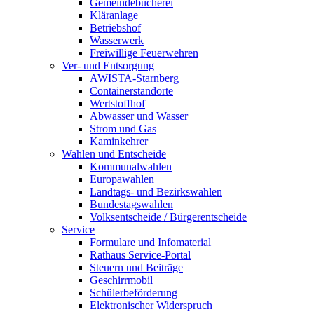
Gemeindebücherei
Kläranlage
Betriebshof
Wasserwerk
Freiwillige Feuerwehren
Ver- und Entsorgung
AWISTA-Starnberg
Containerstandorte
Wertstoffhof
Abwasser und Wasser
Strom und Gas
Kaminkehrer
Wahlen und Entscheide
Kommunalwahlen
Europawahlen
Landtags- und Bezirkswahlen
Bundestagswahlen
Volksentscheide / Bürgerentscheide
Service
Formulare und Infomaterial
Rathaus Service-Portal
Steuern und Beiträge
Geschirrmobil
Schülerbeförderung
Elektronischer Widerspruch