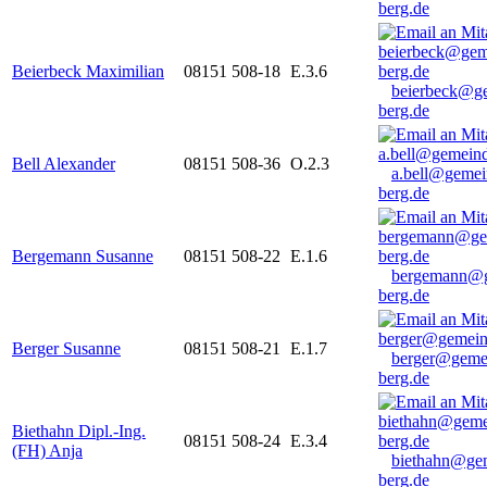
berg.de
Beierbeck Maximilian
08151 508-18
E.3.6
beierbeck@g
berg.de
Bell Alexander
08151 508-36
O.2.3
a.bell@gemei
berg.de
Bergemann Susanne
08151 508-22
E.1.6
bergemann@g
berg.de
Berger Susanne
08151 508-21
E.1.7
berger@geme
berg.de
Biethahn Dipl.-Ing.
08151 508-24
E.3.4
(FH) Anja
biethahn@ge
berg.de