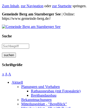
Zum Inhalt
,
zur Navigation
oder
zur Startseite
springen.
Gemeinde Berg am Starnberger See
| Online:
https://www.gemeinde-berg.de//
Suche
suchen
Schriftgröße
A
A
A
Aktuell
Planungen und Vorhaben
Rathausneubau (mit Fotogalerie)
Breitbandausbau
Bekanntmachungen
Mitteilungsblatt - "BergBlick"