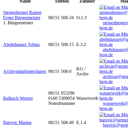
Name
Telefon
Zimmer
Mai
Steigenberger Rupert
Erster Bürgermeister
08151 508-34
O.1.3
1. Bürgermeister
steigenberge
berg.de
Abeltshauser Tobias
08151 508-15
E.3.2
abeltshauser
berg.de
KG /
Archivmitarbeiter/innen
08151 508-0
Archiv
archivar@gem
berg.de
08151 953296
Ballasch Werner
0160 5309054
Wasserwerk
Notrufnummer
wasserwerk@
berg.de
Barovic Marina
08151 508-49
E.1.4
barovic@gem