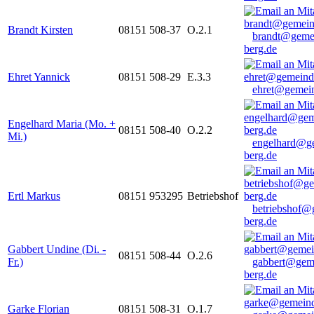
Brandt Kirsten
08151 508-37
O.2.1
brandt@geme
berg.de
Ehret Yannick
08151 508-29
E.3.3
ehret@gemein
Engelhard Maria (Mo. +
08151 508-40
O.2.2
Mi.)
engelhard@g
berg.de
Ertl Markus
08151 953295
Betriebshof
betriebshof@
berg.de
Gabbert Undine (Di. -
08151 508-44
O.2.6
Fr.)
gabbert@gem
berg.de
Garke Florian
08151 508-31
O.1.7