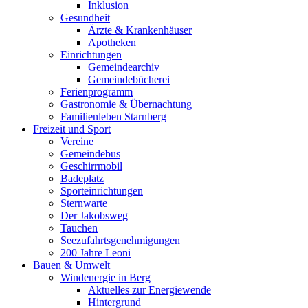
Inklusion
Gesundheit
Ärzte & Krankenhäuser
Apotheken
Einrichtungen
Gemeindearchiv
Gemeindebücherei
Ferienprogramm
Gastronomie & Übernachtung
Familienleben Starnberg
Freizeit und Sport
Vereine
Gemeindebus
Geschirrmobil
Badeplatz
Sporteinrichtungen
Sternwarte
Der Jakobsweg
Tauchen
Seezufahrtsgenehmigungen
200 Jahre Leoni
Bauen & Umwelt
Windenergie in Berg
Aktuelles zur Energiewende
Hintergrund