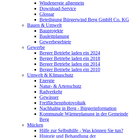
Windenergie allgemein
Download-Service
Glossar
Beteiligung Bürgerwind Berg GmbH Co. KG
Bauen & Umwelt
Bauprojekte
Bauleitplanung
Gewerbegebiete
Gewerbe
Berger Betriebe laden ein 2024
Berger Betriebe laden ein 2018
Berger Betriebe laden ein 2014
Berger Betriebe laden ein 2010
Umwelt & Klimaschutz
Energie
Natur- & Artenschutz
Radverkehr
Gewässer
Freiflächenphotovoltaik
Nachhaltig in Berg - Bürgerinformation
Kommunale Wärmeplanung in der Gemeinde
Berg
Mücken
Hilfe zur Selbsthilfe - Was können Sie tun?
Historie und Behandlung der