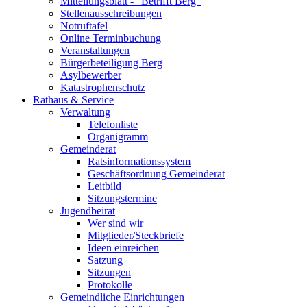
Mitteilungsblatt - "Betrifft Berg"
Stellenausschreibungen
Notruftafel
Online Terminbuchung
Veranstaltungen
Bürgerbeteiligung Berg
Asylbewerber
Katastrophenschutz
Rathaus & Service
Verwaltung
Telefonliste
Organigramm
Gemeinderat
Ratsinformationssystem
Geschäftsordnung Gemeinderat
Leitbild
Sitzungstermine
Jugendbeirat
Wer sind wir
Mitglieder/Steckbriefe
Ideen einreichen
Satzung
Sitzungen
Protokolle
Gemeindliche Einrichtungen