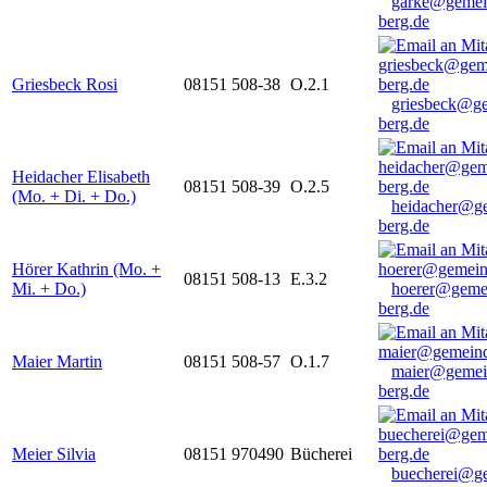
garke@gemei
berg.de
Griesbeck Rosi
08151 508-38
O.2.1
griesbeck@g
berg.de
Heidacher Elisabeth
08151 508-39
O.2.5
(Mo. + Di. + Do.)
heidacher@g
berg.de
Hörer Kathrin (Mo. +
08151 508-13
E.3.2
Mi. + Do.)
hoerer@geme
berg.de
Maier Martin
08151 508-57
O.1.7
maier@gemei
berg.de
Meier Silvia
08151 970490
Bücherei
buecherei@g