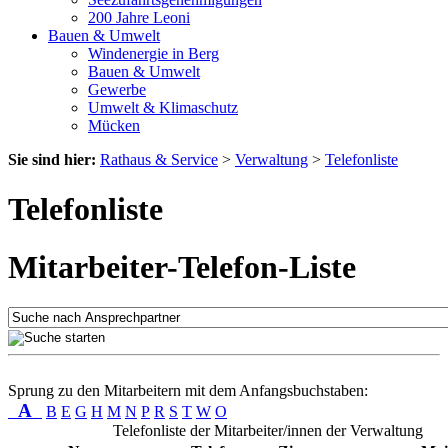
200 Jahre Leoni
Bauen & Umwelt
Windenergie in Berg
Bauen & Umwelt
Gewerbe
Umwelt & Klimaschutz
Mücken
Sie sind hier:
Rathaus & Service
>
Verwaltung
>
Telefonliste
Telefonliste
Mitarbeiter-Telefon-Liste
Sprung zu den Mitarbeitern mit dem Anfangsbuchstaben:
A
B
E
G
H
M
N
P
R
S
T
W
O
Telefonliste der Mitarbeiter/innen der Verwaltung