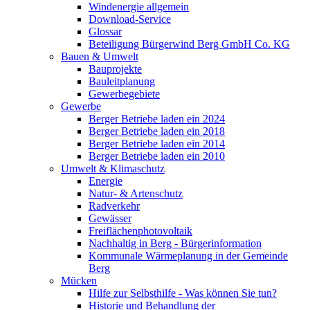
Windenergie allgemein
Download-Service
Glossar
Beteiligung Bürgerwind Berg GmbH Co. KG
Bauen & Umwelt
Bauprojekte
Bauleitplanung
Gewerbegebiete
Gewerbe
Berger Betriebe laden ein 2024
Berger Betriebe laden ein 2018
Berger Betriebe laden ein 2014
Berger Betriebe laden ein 2010
Umwelt & Klimaschutz
Energie
Natur- & Artenschutz
Radverkehr
Gewässer
Freiflächenphotovoltaik
Nachhaltig in Berg - Bürgerinformation
Kommunale Wärmeplanung in der Gemeinde
Berg
Mücken
Hilfe zur Selbsthilfe - Was können Sie tun?
Historie und Behandlung der