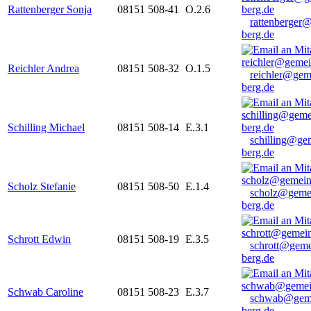
Rattenberger Sonja
08151 508-41
O.2.6
rattenberger
berg.de
Reichler Andrea
08151 508-32
O.1.5
reichler@gem
berg.de
Schilling Michael
08151 508-14
E.3.1
schilling@ge
berg.de
Scholz Stefanie
08151 508-50
E.1.4
scholz@geme
berg.de
Schrott Edwin
08151 508-19
E.3.5
schrott@geme
berg.de
Schwab Caroline
08151 508-23
E.3.7
schwab@gem
berg.de