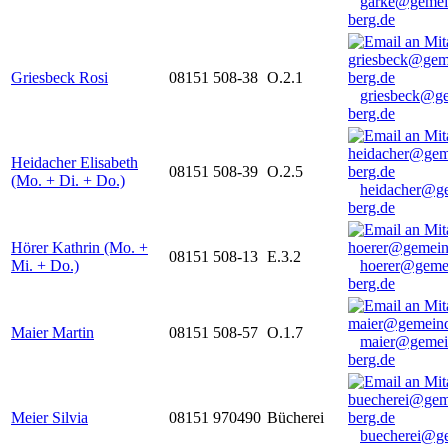
garke@gemei
berg.de
Griesbeck Rosi
08151 508-38
O.2.1
griesbeck@g
berg.de
Heidacher Elisabeth
08151 508-39
O.2.5
(Mo. + Di. + Do.)
heidacher@g
berg.de
Hörer Kathrin (Mo. +
08151 508-13
E.3.2
Mi. + Do.)
hoerer@geme
berg.de
Maier Martin
08151 508-57
O.1.7
maier@gemei
berg.de
Meier Silvia
08151 970490
Bücherei
buecherei@g