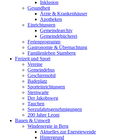
Inklusion
Gesundheit
Ärzte & Krankenhäuser
Apotheken
Einrichtungen
Gemeindearchiv
Gemeindebücherei
Ferienprogramm
Gastronomie & Übernachtung
Familienleben Starnberg
Freizeit und Sport
Vereine
Gemeindebus
Geschirrmobil
Badeplatz
Sporteinrichtungen
Sternwarte
Der Jakobsweg
Tauchen
Seezufahrtsgenehmigungen
200 Jahre Leoni
Bauen & Umwelt
Windenergie in Berg
Aktuelles zur Energiewende
Hintergrund