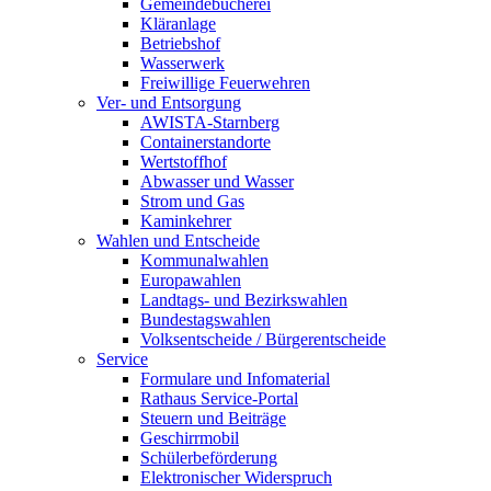
Gemeindebücherei
Kläranlage
Betriebshof
Wasserwerk
Freiwillige Feuerwehren
Ver- und Entsorgung
AWISTA-Starnberg
Containerstandorte
Wertstoffhof
Abwasser und Wasser
Strom und Gas
Kaminkehrer
Wahlen und Entscheide
Kommunalwahlen
Europawahlen
Landtags- und Bezirkswahlen
Bundestagswahlen
Volksentscheide / Bürgerentscheide
Service
Formulare und Infomaterial
Rathaus Service-Portal
Steuern und Beiträge
Geschirrmobil
Schülerbeförderung
Elektronischer Widerspruch