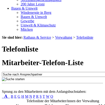
200 Jahre Leoni
Bauen & Umwelt
Windenergie in Berg
Bauen & Umwelt
Gewerbe
Umwelt & Klimaschutz
Mücken
Sie sind hier:
Rathaus & Service
>
Verwaltung
>
Telefonliste
Telefonliste
Mitarbeiter-Telefon-Liste
Sprung zu den Mitarbeitern mit dem Anfangsbuchstaben:
A
B
E
G
H
M
N
P
R
S
T
W
O
Telefonliste der Mitarbeiter/innen der Verwaltung