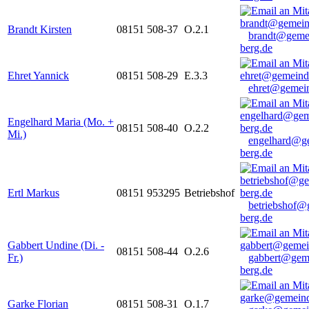
Brandt Kirsten
08151 508-37
O.2.1
brandt@geme
berg.de
Ehret Yannick
08151 508-29
E.3.3
ehret@gemein
Engelhard Maria (Mo. +
08151 508-40
O.2.2
Mi.)
engelhard@g
berg.de
Ertl Markus
08151 953295
Betriebshof
betriebshof@
berg.de
Gabbert Undine (Di. -
08151 508-44
O.2.6
Fr.)
gabbert@gem
berg.de
Garke Florian
08151 508-31
O.1.7