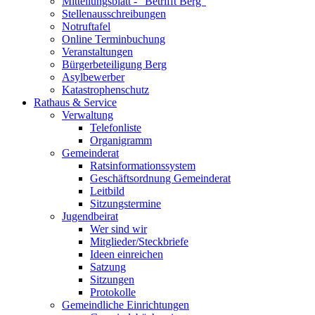
Mitteilungsblatt - "Betrifft Berg"
Stellenausschreibungen
Notruftafel
Online Terminbuchung
Veranstaltungen
Bürgerbeteiligung Berg
Asylbewerber
Katastrophenschutz
Rathaus & Service
Verwaltung
Telefonliste
Organigramm
Gemeinderat
Ratsinformationssystem
Geschäftsordnung Gemeinderat
Leitbild
Sitzungstermine
Jugendbeirat
Wer sind wir
Mitglieder/Steckbriefe
Ideen einreichen
Satzung
Sitzungen
Protokolle
Gemeindliche Einrichtungen