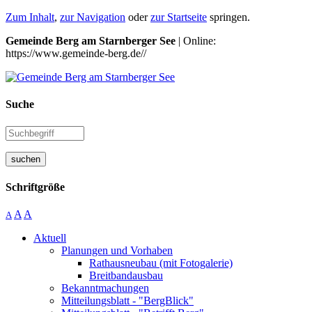
Zum Inhalt
,
zur Navigation
oder
zur Startseite
springen.
Gemeinde Berg am Starnberger See
| Online:
https://www.gemeinde-berg.de//
Suche
suchen
Schriftgröße
A
A
A
Aktuell
Planungen und Vorhaben
Rathausneubau (mit Fotogalerie)
Breitbandausbau
Bekanntmachungen
Mitteilungsblatt - "BergBlick"