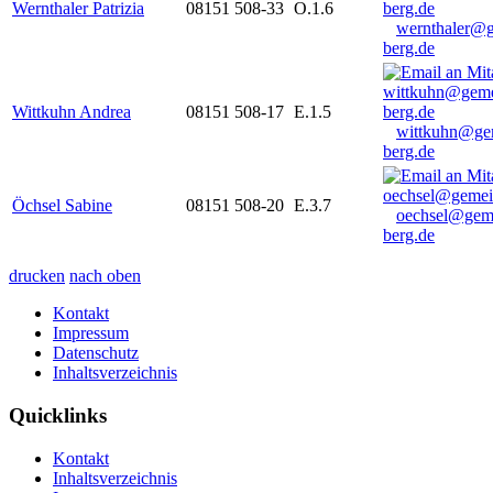
Wernthaler Patrizia
08151 508-33
O.1.6
wernthaler@
berg.de
Wittkuhn Andrea
08151 508-17
E.1.5
wittkuhn@ge
berg.de
Öchsel Sabine
08151 508-20
E.3.7
oechsel@gem
berg.de
drucken
nach oben
Kontakt
Impressum
Datenschutz
Inhaltsverzeichnis
Quicklinks
Kontakt
Inhaltsverzeichnis