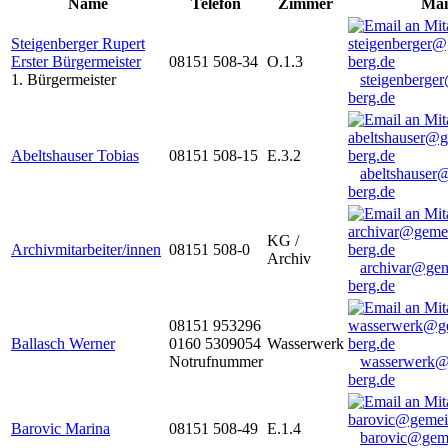
Name
Telefon
Zimmer
Mai
Steigenberger Rupert
Erster Bürgermeister
08151 508-34
O.1.3
1. Bürgermeister
steigenberge
berg.de
Abeltshauser Tobias
08151 508-15
E.3.2
abeltshauser
berg.de
KG /
Archivmitarbeiter/innen
08151 508-0
Archiv
archivar@gem
berg.de
08151 953296
Ballasch Werner
0160 5309054
Wasserwerk
Notrufnummer
wasserwerk@
berg.de
Barovic Marina
08151 508-49
E.1.4
barovic@gem