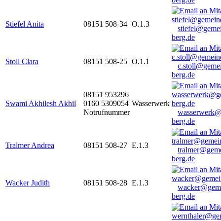
Stiefel Anita
08151 508-34
O.1.3
stiefel@geme
berg.de
Stoll Clara
08151 508-25
O.1.1
c.stoll@geme
berg.de
08151 953296
Swami Akhilesh Akhil
0160 5309054
Wasserwerk
Notrufnummer
wasserwerk@
berg.de
Tralmer Andrea
08151 508-27
E.1.3
tralmer@gem
berg.de
Wacker Judith
08151 508-28
E.1.3
wacker@geme
berg.de