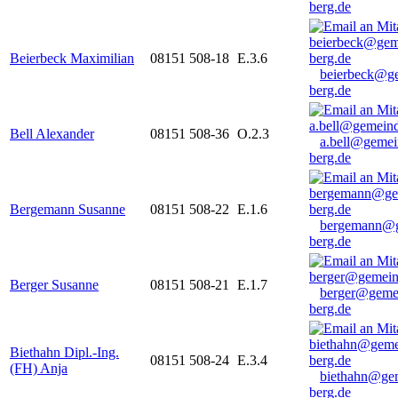
berg.de
Beierbeck Maximilian
08151 508-18
E.3.6
beierbeck@g
berg.de
Bell Alexander
08151 508-36
O.2.3
a.bell@gemei
berg.de
Bergemann Susanne
08151 508-22
E.1.6
bergemann@g
berg.de
Berger Susanne
08151 508-21
E.1.7
berger@geme
berg.de
Biethahn Dipl.-Ing.
08151 508-24
E.3.4
(FH) Anja
biethahn@ge
berg.de