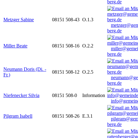
berg.de
Metzger Sabine
08151 508-43
O.1.3
metzger@gem
berg.de
Miller Beate
08151 508-16
O.2.2
miller@gemei
berg.de
Neumann Doris (Di. -
08151 508-12
O.2.5
Fr.)
neumann@ge
berg.de
Niefenecker Silvia
08151 508-0
Information
info@gemeind
Pilgram Isabell
08151 508-26
E.3.1
pilgram@gem
berg.de