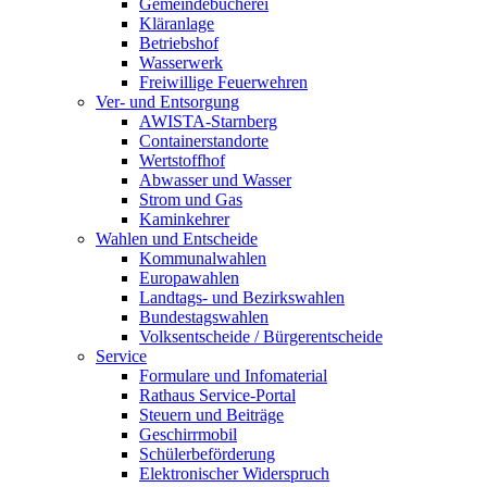
Gemeindebücherei
Kläranlage
Betriebshof
Wasserwerk
Freiwillige Feuerwehren
Ver- und Entsorgung
AWISTA-Starnberg
Containerstandorte
Wertstoffhof
Abwasser und Wasser
Strom und Gas
Kaminkehrer
Wahlen und Entscheide
Kommunalwahlen
Europawahlen
Landtags- und Bezirkswahlen
Bundestagswahlen
Volksentscheide / Bürgerentscheide
Service
Formulare und Infomaterial
Rathaus Service-Portal
Steuern und Beiträge
Geschirrmobil
Schülerbeförderung
Elektronischer Widerspruch