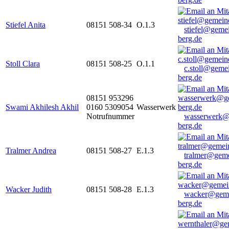
Stiefel Anita
08151 508-34
O.1.3
stiefel@geme
berg.de
Stoll Clara
08151 508-25
O.1.1
c.stoll@geme
berg.de
08151 953296
Swami Akhilesh Akhil
0160 5309054
Wasserwerk
Notrufnummer
wasserwerk@
berg.de
Tralmer Andrea
08151 508-27
E.1.3
tralmer@gem
berg.de
Wacker Judith
08151 508-28
E.1.3
wacker@geme
berg.de