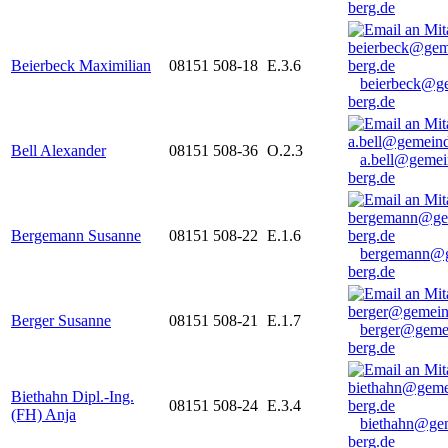
berg.de
Beierbeck Maximilian
08151 508-18
E.3.6
beierbeck@g
berg.de
Bell Alexander
08151 508-36
O.2.3
a.bell@gemei
berg.de
Bergemann Susanne
08151 508-22
E.1.6
bergemann@g
berg.de
Berger Susanne
08151 508-21
E.1.7
berger@geme
berg.de
Biethahn Dipl.-Ing.
08151 508-24
E.3.4
(FH) Anja
biethahn@ge
berg.de