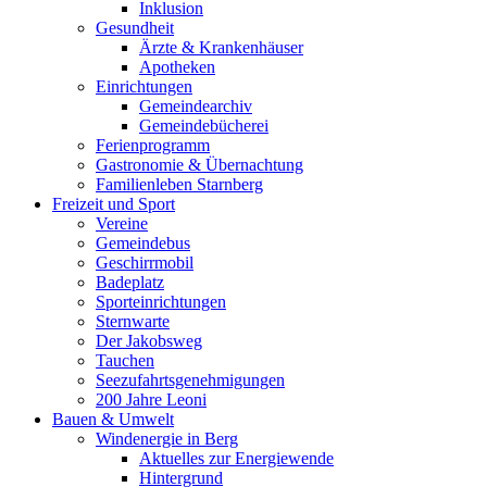
Inklusion
Gesundheit
Ärzte & Krankenhäuser
Apotheken
Einrichtungen
Gemeindearchiv
Gemeindebücherei
Ferienprogramm
Gastronomie & Übernachtung
Familienleben Starnberg
Freizeit und Sport
Vereine
Gemeindebus
Geschirrmobil
Badeplatz
Sporteinrichtungen
Sternwarte
Der Jakobsweg
Tauchen
Seezufahrtsgenehmigungen
200 Jahre Leoni
Bauen & Umwelt
Windenergie in Berg
Aktuelles zur Energiewende
Hintergrund