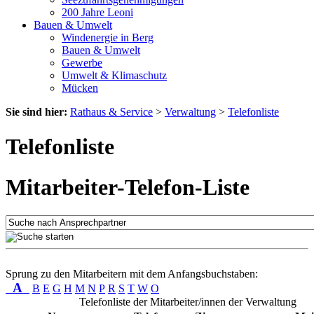
200 Jahre Leoni
Bauen & Umwelt
Windenergie in Berg
Bauen & Umwelt
Gewerbe
Umwelt & Klimaschutz
Mücken
Sie sind hier:
Rathaus & Service
>
Verwaltung
>
Telefonliste
Telefonliste
Mitarbeiter-Telefon-Liste
Sprung zu den Mitarbeitern mit dem Anfangsbuchstaben:
A
B
E
G
H
M
N
P
R
S
T
W
O
Telefonliste der Mitarbeiter/innen der Verwaltung