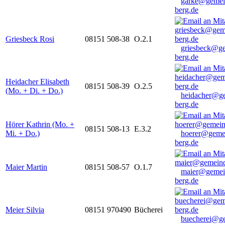
garke@gemei
berg.de
Griesbeck Rosi
08151 508-38
O.2.1
griesbeck@g
berg.de
Heidacher Elisabeth
08151 508-39
O.2.5
(Mo. + Di. + Do.)
heidacher@g
berg.de
Hörer Kathrin (Mo. +
08151 508-13
E.3.2
Mi. + Do.)
hoerer@geme
berg.de
Maier Martin
08151 508-57
O.1.7
maier@gemei
berg.de
Meier Silvia
08151 970490
Bücherei
buecherei@g