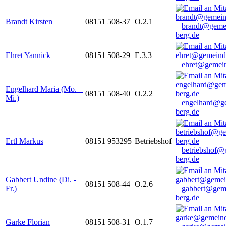
Brandt Kirsten
08151 508-37
O.2.1
brandt@geme
berg.de
Ehret Yannick
08151 508-29
E.3.3
ehret@gemein
Engelhard Maria (Mo. +
08151 508-40
O.2.2
Mi.)
engelhard@g
berg.de
Ertl Markus
08151 953295
Betriebshof
betriebshof@
berg.de
Gabbert Undine (Di. -
08151 508-44
O.2.6
Fr.)
gabbert@gem
berg.de
Garke Florian
08151 508-31
O.1.7