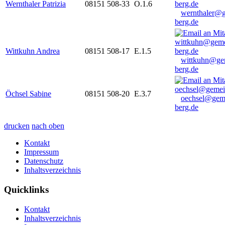
Wernthaler Patrizia
08151 508-33
O.1.6
wernthaler@
berg.de
Wittkuhn Andrea
08151 508-17
E.1.5
wittkuhn@ge
berg.de
Öchsel Sabine
08151 508-20
E.3.7
oechsel@gem
berg.de
drucken
nach oben
Kontakt
Impressum
Datenschutz
Inhaltsverzeichnis
Quicklinks
Kontakt
Inhaltsverzeichnis