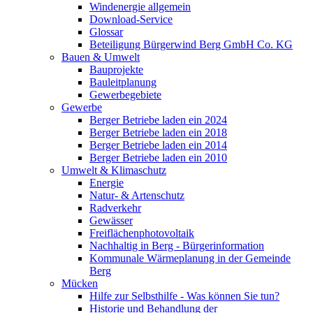
Windenergie allgemein
Download-Service
Glossar
Beteiligung Bürgerwind Berg GmbH Co. KG
Bauen & Umwelt
Bauprojekte
Bauleitplanung
Gewerbegebiete
Gewerbe
Berger Betriebe laden ein 2024
Berger Betriebe laden ein 2018
Berger Betriebe laden ein 2014
Berger Betriebe laden ein 2010
Umwelt & Klimaschutz
Energie
Natur- & Artenschutz
Radverkehr
Gewässer
Freiflächenphotovoltaik
Nachhaltig in Berg - Bürgerinformation
Kommunale Wärmeplanung in der Gemeinde
Berg
Mücken
Hilfe zur Selbsthilfe - Was können Sie tun?
Historie und Behandlung der