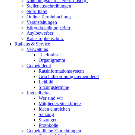
Mitteilungsblatt - "Betrifft Berg"
Stellenausschreibungen
Notruftafel
Online Terminbuchung
Veranstaltungen
Bürgerbeteiligung Berg
Asylbewerber
Katastrophenschutz
Rathaus & Service
Verwaltung
Telefonliste
Organigramm
Gemeinderat
Ratsinformationssystem
Geschäftsordnung Gemeinderat
Leitbild
Sitzungstermine
Jugendbeirat
Wer sind wir
Mitglieder/Steckbriefe
Ideen einreichen
Satzung
Sitzungen
Protokolle
Gemeindliche Einrichtungen