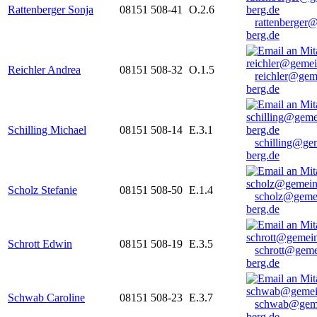
Rattenberger Sonja
08151 508-41
O.2.6
rattenberger
berg.de
Reichler Andrea
08151 508-32
O.1.5
reichler@gem
berg.de
Schilling Michael
08151 508-14
E.3.1
schilling@ge
berg.de
Scholz Stefanie
08151 508-50
E.1.4
scholz@geme
berg.de
Schrott Edwin
08151 508-19
E.3.5
schrott@geme
berg.de
Schwab Caroline
08151 508-23
E.3.7
schwab@gem
berg.de