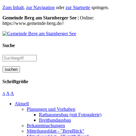
Zum Inhalt
,
zur Navigation
oder
zur Startseite
springen.
Gemeinde Berg am Starnberger See
| Online:
https://www.gemeinde-berg.de//
Suche
suchen
Schriftgröße
A
A
A
Aktuell
Planungen und Vorhaben
Rathausneubau (mit Fotogalerie)
Breitbandausbau
Bekanntmachungen
Mitteilungsblatt - "BergBlick"