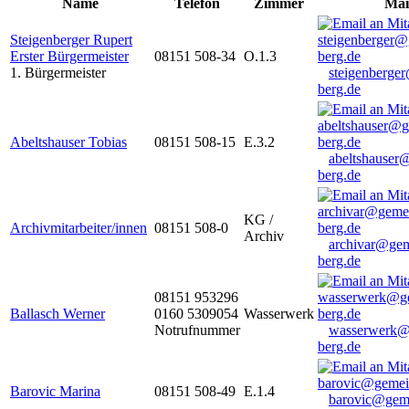
Name
Telefon
Zimmer
Mai
Steigenberger Rupert
Erster Bürgermeister
08151 508-34
O.1.3
1. Bürgermeister
steigenberge
berg.de
Abeltshauser Tobias
08151 508-15
E.3.2
abeltshauser
berg.de
KG /
Archivmitarbeiter/innen
08151 508-0
Archiv
archivar@gem
berg.de
08151 953296
Ballasch Werner
0160 5309054
Wasserwerk
Notrufnummer
wasserwerk@
berg.de
Barovic Marina
08151 508-49
E.1.4
barovic@gem