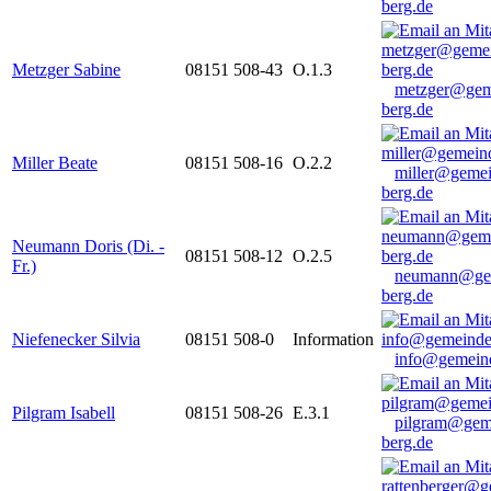
berg.de
Metzger Sabine
08151 508-43
O.1.3
metzger@gem
berg.de
Miller Beate
08151 508-16
O.2.2
miller@gemei
berg.de
Neumann Doris (Di. -
08151 508-12
O.2.5
Fr.)
neumann@ge
berg.de
Niefenecker Silvia
08151 508-0
Information
info@gemeind
Pilgram Isabell
08151 508-26
E.3.1
pilgram@gem
berg.de