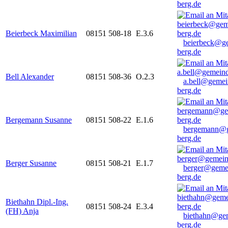
berg.de
Beierbeck Maximilian
08151 508-18
E.3.6
beierbeck@g
berg.de
Bell Alexander
08151 508-36
O.2.3
a.bell@gemei
berg.de
Bergemann Susanne
08151 508-22
E.1.6
bergemann@g
berg.de
Berger Susanne
08151 508-21
E.1.7
berger@geme
berg.de
Biethahn Dipl.-Ing.
08151 508-24
E.3.4
(FH) Anja
biethahn@ge
berg.de