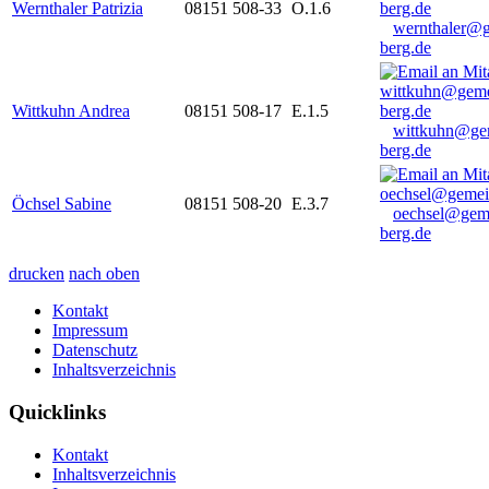
Wernthaler Patrizia
08151 508-33
O.1.6
wernthaler@
berg.de
Wittkuhn Andrea
08151 508-17
E.1.5
wittkuhn@ge
berg.de
Öchsel Sabine
08151 508-20
E.3.7
oechsel@gem
berg.de
drucken
nach oben
Kontakt
Impressum
Datenschutz
Inhaltsverzeichnis
Quicklinks
Kontakt
Inhaltsverzeichnis