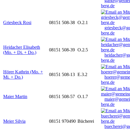
garke@gemei
berg.de
Griesbeck Rosi
08151 508-38
O.2.1
griesbeck@g
berg.de
Heidacher Elisabeth
08151 508-39
O.2.5
(Mo. + Di. + Do.)
heidacher@g
berg.de
Hörer Kathrin (Mo. +
08151 508-13
E.3.2
Mi. + Do.)
hoerer@geme
berg.de
Maier Martin
08151 508-57
O.1.7
maier@gemei
berg.de
Meier Silvia
08151 970490
Bücherei
buecherei@g