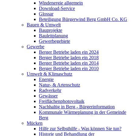
Windenergie allgemein
Download-Service
Glossar
Beteiligung Bürgerwind Berg GmbH Co. KG
Bauen & Umwelt
Bauprojekte
Bauleitplanung
Gewerbegebiete
Gewerbe
Berger Betriebe laden ein 2024
Berger Betriebe laden ein 2018
Berger Betriebe laden ein 2014
Berger Betriebe laden ein 2010
Umwelt & Klimaschutz
Energie
Natur- & Artenschutz
Radverkehr
Gewässer
Freiflächenphotovoltaik
Nachhaltig in Berg - Bürgerinformation
Kommunale Wärmeplanung in der Gemeinde
Berg
Mücken
Hilfe zur Selbsthilfe - Was können Sie tun?
Historie und Behandlung der