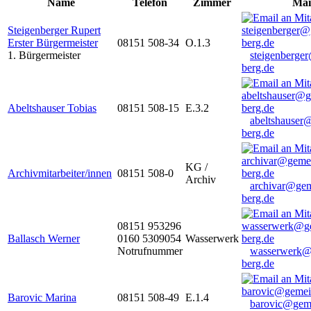
Name
Telefon
Zimmer
Mai
Steigenberger Rupert
Erster Bürgermeister
08151 508-34
O.1.3
1. Bürgermeister
steigenberge
berg.de
Abeltshauser Tobias
08151 508-15
E.3.2
abeltshauser
berg.de
KG /
Archivmitarbeiter/innen
08151 508-0
Archiv
archivar@gem
berg.de
08151 953296
Ballasch Werner
0160 5309054
Wasserwerk
Notrufnummer
wasserwerk@
berg.de
Barovic Marina
08151 508-49
E.1.4
barovic@gem