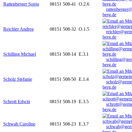
Rattenberger Sonja
08151 508-41
O.2.6
rattenberger
berg.de
Reichler Andrea
08151 508-32
O.1.5
reichler@gem
berg.de
Schilling Michael
08151 508-14
E.3.1
schilling@ge
berg.de
Scholz Stefanie
08151 508-50
E.1.4
scholz@geme
berg.de
Schrott Edwin
08151 508-19
E.3.5
schrott@geme
berg.de
Schwab Caroline
08151 508-23
E.3.7
schwab@gem
berg.de