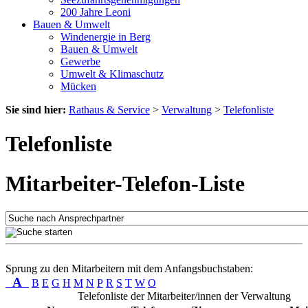
200 Jahre Leoni
Bauen & Umwelt
Windenergie in Berg
Bauen & Umwelt
Gewerbe
Umwelt & Klimaschutz
Mücken
Sie sind hier:
Rathaus & Service
>
Verwaltung
>
Telefonliste
Telefonliste
Mitarbeiter-Telefon-Liste
Sprung zu den Mitarbeitern mit dem Anfangsbuchstaben:
A
B
E
G
H
M
N
P
R
S
T
W
O
Telefonliste der Mitarbeiter/innen der Verwaltung