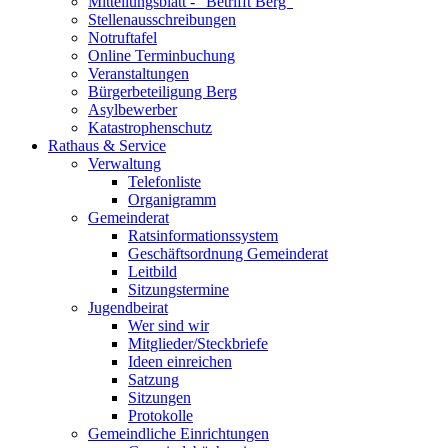
Mitteilungsblatt - "Betrifft Berg"
Stellenausschreibungen
Notruftafel
Online Terminbuchung
Veranstaltungen
Bürgerbeteiligung Berg
Asylbewerber
Katastrophenschutz
Rathaus & Service
Verwaltung
Telefonliste
Organigramm
Gemeinderat
Ratsinformationssystem
Geschäftsordnung Gemeinderat
Leitbild
Sitzungstermine
Jugendbeirat
Wer sind wir
Mitglieder/Steckbriefe
Ideen einreichen
Satzung
Sitzungen
Protokolle
Gemeindliche Einrichtungen