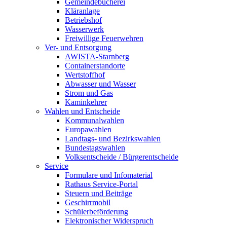
Gemeindebücherei
Kläranlage
Betriebshof
Wasserwerk
Freiwillige Feuerwehren
Ver- und Entsorgung
AWISTA-Starnberg
Containerstandorte
Wertstoffhof
Abwasser und Wasser
Strom und Gas
Kaminkehrer
Wahlen und Entscheide
Kommunalwahlen
Europawahlen
Landtags- und Bezirkswahlen
Bundestagswahlen
Volksentscheide / Bürgerentscheide
Service
Formulare und Infomaterial
Rathaus Service-Portal
Steuern und Beiträge
Geschirrmobil
Schülerbeförderung
Elektronischer Widerspruch