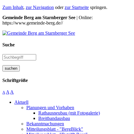
Zum Inhalt
,
zur Navigation
oder
zur Startseite
springen.
Gemeinde Berg am Starnberger See
| Online:
https://www.gemeinde-berg.de//
Suche
suchen
Schriftgröße
A
A
A
Aktuell
Planungen und Vorhaben
Rathausneubau (mit Fotogalerie)
Breitbandausbau
Bekanntmachungen
Mitteilungsblatt - "BergBlick"