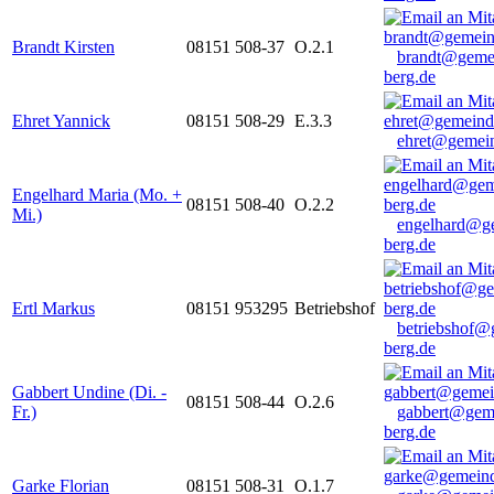
Brandt Kirsten
08151 508-37
O.2.1
brandt@geme
berg.de
Ehret Yannick
08151 508-29
E.3.3
ehret@gemein
Engelhard Maria (Mo. +
08151 508-40
O.2.2
Mi.)
engelhard@g
berg.de
Ertl Markus
08151 953295
Betriebshof
betriebshof@
berg.de
Gabbert Undine (Di. -
08151 508-44
O.2.6
Fr.)
gabbert@gem
berg.de
Garke Florian
08151 508-31
O.1.7