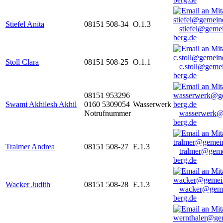
Stiefel Anita
08151 508-34
O.1.3
stiefel@geme
berg.de
Stoll Clara
08151 508-25
O.1.1
c.stoll@geme
berg.de
08151 953296
Swami Akhilesh Akhil
0160 5309054
Wasserwerk
Notrufnummer
wasserwerk@
berg.de
Tralmer Andrea
08151 508-27
E.1.3
tralmer@gem
berg.de
Wacker Judith
08151 508-28
E.1.3
wacker@geme
berg.de