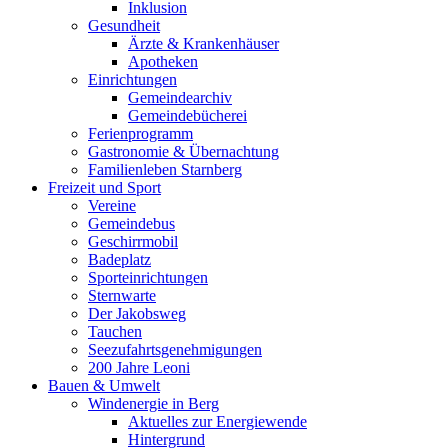
Inklusion
Gesundheit
Ärzte & Krankenhäuser
Apotheken
Einrichtungen
Gemeindearchiv
Gemeindebücherei
Ferienprogramm
Gastronomie & Übernachtung
Familienleben Starnberg
Freizeit und Sport
Vereine
Gemeindebus
Geschirrmobil
Badeplatz
Sporteinrichtungen
Sternwarte
Der Jakobsweg
Tauchen
Seezufahrtsgenehmigungen
200 Jahre Leoni
Bauen & Umwelt
Windenergie in Berg
Aktuelles zur Energiewende
Hintergrund