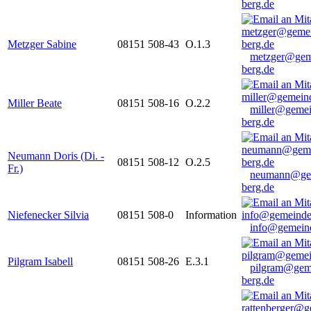
berg.de
Metzger Sabine
08151 508-43
O.1.3
metzger@gem
berg.de
Miller Beate
08151 508-16
O.2.2
miller@gemei
berg.de
Neumann Doris (Di. -
08151 508-12
O.2.5
Fr.)
neumann@ge
berg.de
Niefenecker Silvia
08151 508-0
Information
info@gemeind
Pilgram Isabell
08151 508-26
E.3.1
pilgram@gem
berg.de