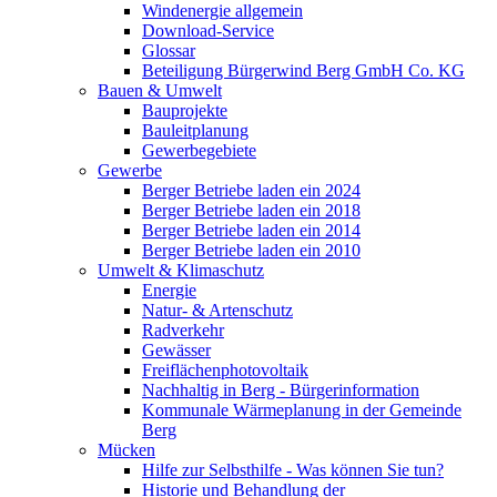
Windenergie allgemein
Download-Service
Glossar
Beteiligung Bürgerwind Berg GmbH Co. KG
Bauen & Umwelt
Bauprojekte
Bauleitplanung
Gewerbegebiete
Gewerbe
Berger Betriebe laden ein 2024
Berger Betriebe laden ein 2018
Berger Betriebe laden ein 2014
Berger Betriebe laden ein 2010
Umwelt & Klimaschutz
Energie
Natur- & Artenschutz
Radverkehr
Gewässer
Freiflächenphotovoltaik
Nachhaltig in Berg - Bürgerinformation
Kommunale Wärmeplanung in der Gemeinde
Berg
Mücken
Hilfe zur Selbsthilfe - Was können Sie tun?
Historie und Behandlung der