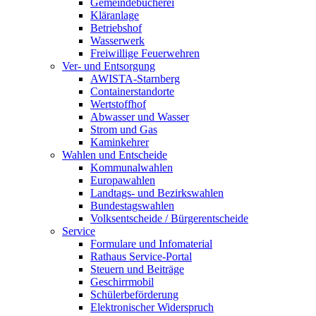
Gemeindebücherei
Kläranlage
Betriebshof
Wasserwerk
Freiwillige Feuerwehren
Ver- und Entsorgung
AWISTA-Starnberg
Containerstandorte
Wertstoffhof
Abwasser und Wasser
Strom und Gas
Kaminkehrer
Wahlen und Entscheide
Kommunalwahlen
Europawahlen
Landtags- und Bezirkswahlen
Bundestagswahlen
Volksentscheide / Bürgerentscheide
Service
Formulare und Infomaterial
Rathaus Service-Portal
Steuern und Beiträge
Geschirrmobil
Schülerbeförderung
Elektronischer Widerspruch