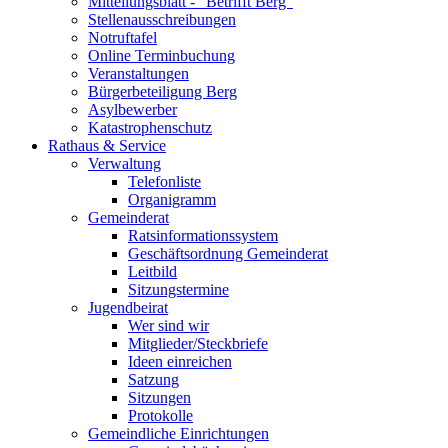
Mitteilungsblatt - "Betrifft Berg"
Stellenausschreibungen
Notruftafel
Online Terminbuchung
Veranstaltungen
Bürgerbeteiligung Berg
Asylbewerber
Katastrophenschutz
Rathaus & Service
Verwaltung
Telefonliste
Organigramm
Gemeinderat
Ratsinformationssystem
Geschäftsordnung Gemeinderat
Leitbild
Sitzungstermine
Jugendbeirat
Wer sind wir
Mitglieder/Steckbriefe
Ideen einreichen
Satzung
Sitzungen
Protokolle
Gemeindliche Einrichtungen