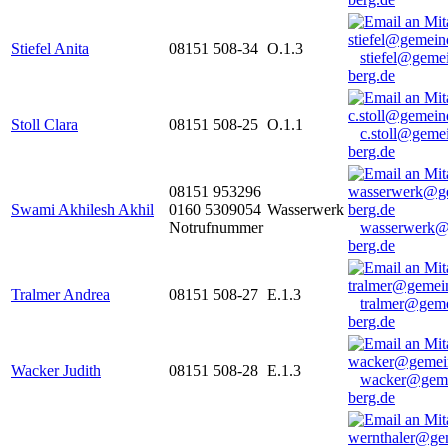
Stiefel Anita
08151 508-34
O.1.3
stiefel@geme
berg.de
Stoll Clara
08151 508-25
O.1.1
c.stoll@geme
berg.de
08151 953296
Swami Akhilesh Akhil
0160 5309054
Wasserwerk
Notrufnummer
wasserwerk@
berg.de
Tralmer Andrea
08151 508-27
E.1.3
tralmer@gem
berg.de
Wacker Judith
08151 508-28
E.1.3
wacker@geme
berg.de