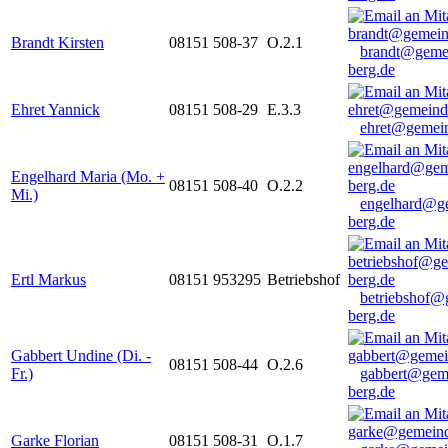
Brandt Kirsten
08151 508-37
O.2.1
brandt@geme
berg.de
Ehret Yannick
08151 508-29
E.3.3
ehret@gemein
Engelhard Maria (Mo. +
08151 508-40
O.2.2
Mi.)
engelhard@g
berg.de
Ertl Markus
08151 953295
Betriebshof
betriebshof@
berg.de
Gabbert Undine (Di. -
08151 508-44
O.2.6
Fr.)
gabbert@gem
berg.de
Garke Florian
08151 508-31
O.1.7