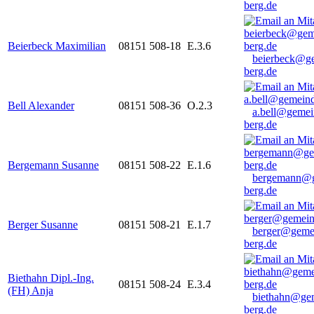
berg.de
Beierbeck Maximilian
08151 508-18
E.3.6
beierbeck@g
berg.de
Bell Alexander
08151 508-36
O.2.3
a.bell@gemei
berg.de
Bergemann Susanne
08151 508-22
E.1.6
bergemann@g
berg.de
Berger Susanne
08151 508-21
E.1.7
berger@geme
berg.de
Biethahn Dipl.-Ing.
08151 508-24
E.3.4
(FH) Anja
biethahn@ge
berg.de