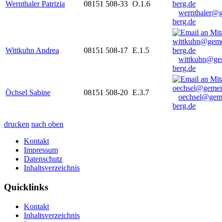
Wernthaler Patrizia
08151 508-33
O.1.6
wernthaler@
berg.de
Wittkuhn Andrea
08151 508-17
E.1.5
wittkuhn@ge
berg.de
Öchsel Sabine
08151 508-20
E.3.7
oechsel@gem
berg.de
drucken
nach oben
Kontakt
Impressum
Datenschutz
Inhaltsverzeichnis
Quicklinks
Kontakt
Inhaltsverzeichnis