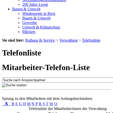
200 Jahre Leoni
Bauen & Umwelt
Windenergie in Berg
Bauen & Umwelt
Gewerbe
Umwelt & Klimaschutz
Mücken
Sie sind hier:
Rathaus & Service
>
Verwaltung
>
Telefonliste
Telefonliste
Mitarbeiter-Telefon-Liste
Sprung zu den Mitarbeitern mit dem Anfangsbuchstaben:
A
B
E
G
H
M
N
P
R
S
T
W
O
Telefonliste der Mitarbeiter/innen der Verwaltung