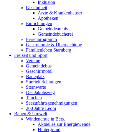
Inklusion
Gesundheit
Ärzte & Krankenhäuser
Apotheken
Einrichtungen
Gemeindearchiv
Gemeindebücherei
Ferienprogramm
Gastronomie & Übernachtung
Familienleben Starnberg
Freizeit und Sport
Vereine
Gemeindebus
Geschirrmobil
Badeplatz
Sporteinrichtungen
Sternwarte
Der Jakobsweg
Tauchen
Seezufahrtsgenehmigungen
200 Jahre Leoni
Bauen & Umwelt
Windenergie in Berg
Aktuelles zur Energiewende
Hintergrund