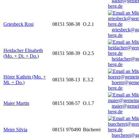
garke@gemei
berg.de
Griesbeck Rosi
08151 508-38
O.2.1
griesbeck@g
berg.de
Heidacher Elisabeth
08151 508-39
O.2.5
(Mo. + Di. + Do.)
heidacher@g
berg.de
Hörer Kathrin (Mo. +
08151 508-13
E.3.2
Mi. + Do.)
hoerer@geme
berg.de
Maier Martin
08151 508-57
O.1.7
maier@gemei
berg.de
Meier Silvia
08151 970490
Bücherei
buecherei@g