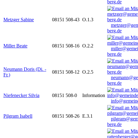
berg.de
Metzger Sabine
08151 508-43
O.1.3
metzger@gem
berg.de
Miller Beate
08151 508-16
O.2.2
miller@gemei
berg.de
Neumann Doris (Di. -
08151 508-12
O.2.5
Fr.)
neumann@ge
berg.de
Niefenecker Silvia
08151 508-0
Information
info@gemeind
Pilgram Isabell
08151 508-26
E.3.1
pilgram@gem
berg.de