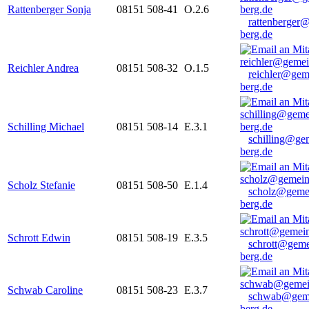
Rattenberger Sonja
08151 508-41
O.2.6
rattenberger
berg.de
Reichler Andrea
08151 508-32
O.1.5
reichler@gem
berg.de
Schilling Michael
08151 508-14
E.3.1
schilling@ge
berg.de
Scholz Stefanie
08151 508-50
E.1.4
scholz@geme
berg.de
Schrott Edwin
08151 508-19
E.3.5
schrott@geme
berg.de
Schwab Caroline
08151 508-23
E.3.7
schwab@gem
berg.de