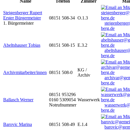
Name
Telefon
Zimmer
Mai
Steigenberger Rupert
Erster Bürgermeister
08151 508-34
O.1.3
1. Bürgermeister
steigenberge
berg.de
Abeltshauser Tobias
08151 508-15
E.3.2
abeltshauser
berg.de
KG /
Archivmitarbeiter/innen
08151 508-0
Archiv
archivar@gem
berg.de
08151 953296
Ballasch Werner
0160 5309054
Wasserwerk
Notrufnummer
wasserwerk@
berg.de
Barovic Marina
08151 508-49
E.1.4
barovic@gem