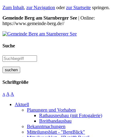
Zum Inhalt
,
zur Navigation
oder
zur Startseite
springen.
Gemeinde Berg am Starnberger See
| Online:
https://www.gemeinde-berg.de//
Suche
suchen
Schriftgröße
A
A
A
Aktuell
Planungen und Vorhaben
Rathausneubau (mit Fotogalerie)
Breitbandausbau
Bekanntmachungen
Mitteilungsblatt - "BergBlick"