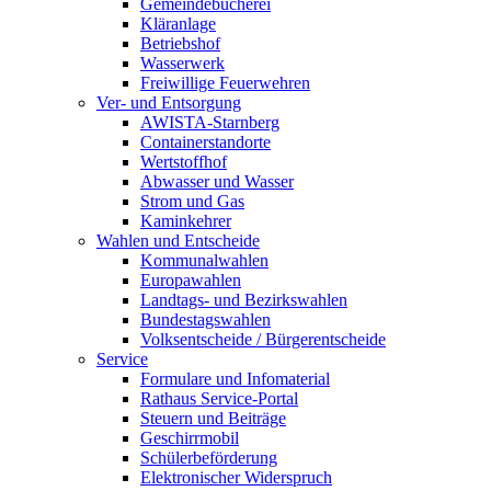
Gemeindebücherei
Kläranlage
Betriebshof
Wasserwerk
Freiwillige Feuerwehren
Ver- und Entsorgung
AWISTA-Starnberg
Containerstandorte
Wertstoffhof
Abwasser und Wasser
Strom und Gas
Kaminkehrer
Wahlen und Entscheide
Kommunalwahlen
Europawahlen
Landtags- und Bezirkswahlen
Bundestagswahlen
Volksentscheide / Bürgerentscheide
Service
Formulare und Infomaterial
Rathaus Service-Portal
Steuern und Beiträge
Geschirrmobil
Schülerbeförderung
Elektronischer Widerspruch