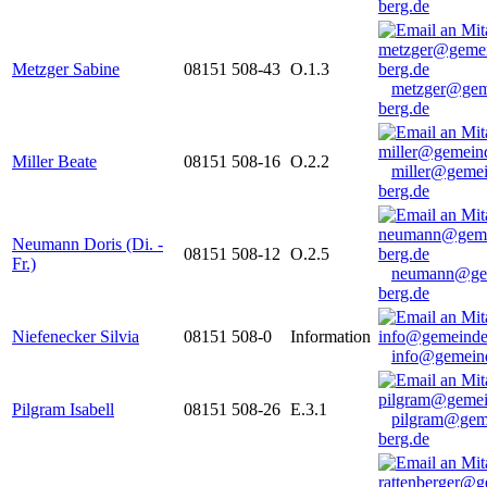
berg.de
Metzger Sabine
08151 508-43
O.1.3
metzger@gem
berg.de
Miller Beate
08151 508-16
O.2.2
miller@gemei
berg.de
Neumann Doris (Di. -
08151 508-12
O.2.5
Fr.)
neumann@ge
berg.de
Niefenecker Silvia
08151 508-0
Information
info@gemeind
Pilgram Isabell
08151 508-26
E.3.1
pilgram@gem
berg.de