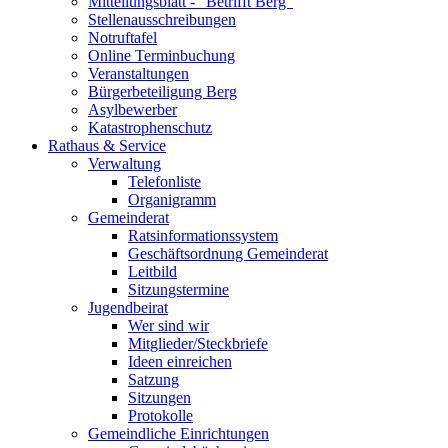
Mitteilungsblatt - "Betrifft Berg"
Stellenausschreibungen
Notruftafel
Online Terminbuchung
Veranstaltungen
Bürgerbeteiligung Berg
Asylbewerber
Katastrophenschutz
Rathaus & Service
Verwaltung
Telefonliste
Organigramm
Gemeinderat
Ratsinformationssystem
Geschäftsordnung Gemeinderat
Leitbild
Sitzungstermine
Jugendbeirat
Wer sind wir
Mitglieder/Steckbriefe
Ideen einreichen
Satzung
Sitzungen
Protokolle
Gemeindliche Einrichtungen