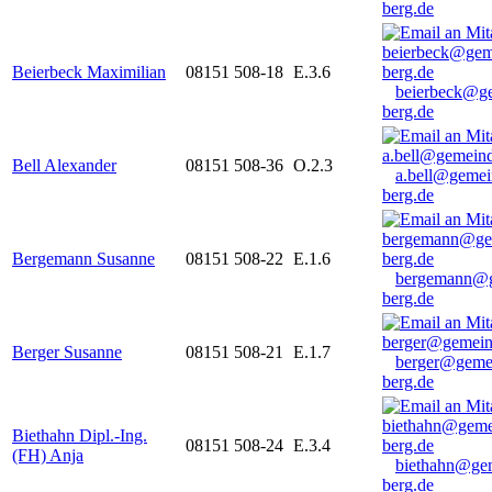
berg.de
Beierbeck Maximilian
08151 508-18
E.3.6
beierbeck@g
berg.de
Bell Alexander
08151 508-36
O.2.3
a.bell@gemei
berg.de
Bergemann Susanne
08151 508-22
E.1.6
bergemann@g
berg.de
Berger Susanne
08151 508-21
E.1.7
berger@geme
berg.de
Biethahn Dipl.-Ing.
08151 508-24
E.3.4
(FH) Anja
biethahn@ge
berg.de