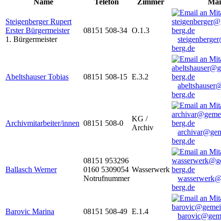
Name
Telefon
Zimmer
Mai
Steigenberger Rupert
Erster Bürgermeister
08151 508-34
O.1.3
1. Bürgermeister
steigenberge
berg.de
Abeltshauser Tobias
08151 508-15
E.3.2
abeltshauser
berg.de
KG /
Archivmitarbeiter/innen
08151 508-0
Archiv
archivar@gem
berg.de
08151 953296
Ballasch Werner
0160 5309054
Wasserwerk
Notrufnummer
wasserwerk@
berg.de
Barovic Marina
08151 508-49
E.1.4
barovic@gem