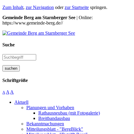
Zum Inhalt
,
zur Navigation
oder
zur Startseite
springen.
Gemeinde Berg am Starnberger See
| Online:
https://www.gemeinde-berg.de//
Suche
suchen
Schriftgröße
A
A
A
Aktuell
Planungen und Vorhaben
Rathausneubau (mit Fotogalerie)
Breitbandausbau
Bekanntmachungen
Mitteilungsblatt - "BergBlick"