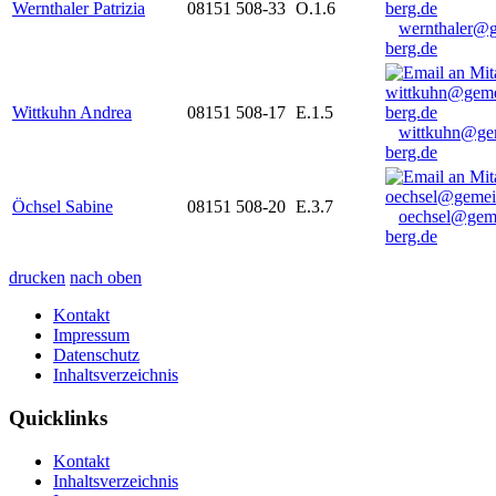
Wernthaler Patrizia
08151 508-33
O.1.6
wernthaler@
berg.de
Wittkuhn Andrea
08151 508-17
E.1.5
wittkuhn@ge
berg.de
Öchsel Sabine
08151 508-20
E.3.7
oechsel@gem
berg.de
drucken
nach oben
Kontakt
Impressum
Datenschutz
Inhaltsverzeichnis
Quicklinks
Kontakt
Inhaltsverzeichnis