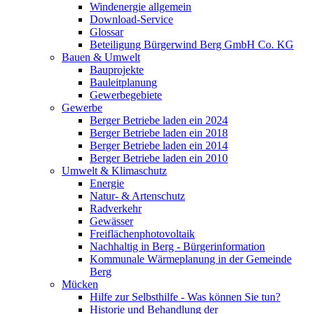
Windenergie allgemein
Download-Service
Glossar
Beteiligung Bürgerwind Berg GmbH Co. KG
Bauen & Umwelt
Bauprojekte
Bauleitplanung
Gewerbegebiete
Gewerbe
Berger Betriebe laden ein 2024
Berger Betriebe laden ein 2018
Berger Betriebe laden ein 2014
Berger Betriebe laden ein 2010
Umwelt & Klimaschutz
Energie
Natur- & Artenschutz
Radverkehr
Gewässer
Freiflächenphotovoltaik
Nachhaltig in Berg - Bürgerinformation
Kommunale Wärmeplanung in der Gemeinde
Berg
Mücken
Hilfe zur Selbsthilfe - Was können Sie tun?
Historie und Behandlung der