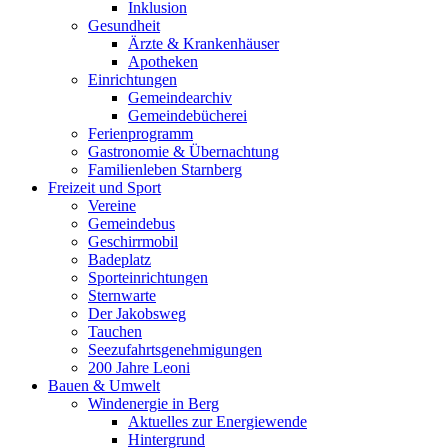
Inklusion
Gesundheit
Ärzte & Krankenhäuser
Apotheken
Einrichtungen
Gemeindearchiv
Gemeindebücherei
Ferienprogramm
Gastronomie & Übernachtung
Familienleben Starnberg
Freizeit und Sport
Vereine
Gemeindebus
Geschirrmobil
Badeplatz
Sporteinrichtungen
Sternwarte
Der Jakobsweg
Tauchen
Seezufahrtsgenehmigungen
200 Jahre Leoni
Bauen & Umwelt
Windenergie in Berg
Aktuelles zur Energiewende
Hintergrund