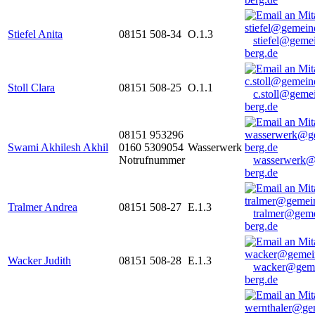
Stiefel Anita
08151 508-34
O.1.3
stiefel@geme
berg.de
Stoll Clara
08151 508-25
O.1.1
c.stoll@geme
berg.de
08151 953296
Swami Akhilesh Akhil
0160 5309054
Wasserwerk
Notrufnummer
wasserwerk@
berg.de
Tralmer Andrea
08151 508-27
E.1.3
tralmer@gem
berg.de
Wacker Judith
08151 508-28
E.1.3
wacker@geme
berg.de