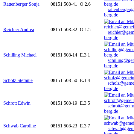
Rattenberger Sonja
08151 508-41
O.2.6
rattenberger
berg.de
Reichler Andrea
08151 508-32
O.1.5
reichler@gem
berg.de
Schilling Michael
08151 508-14
E.3.1
schilling@ge
berg.de
Scholz Stefanie
08151 508-50
E.1.4
scholz@geme
berg.de
Schrott Edwin
08151 508-19
E.3.5
schrott@geme
berg.de
Schwab Caroline
08151 508-23
E.3.7
schwab@gem
berg.de