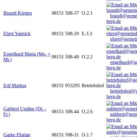
Brandt Kirsten
08151 508-37
O.2.1
brandt@geme
berg.de
Ehret Yannick
08151 508-29
E.3.3
ehret@gemein
Engelhard Maria (Mo. +
08151 508-40
O.2.2
Mi.)
engelhard@g
berg.de
Ertl Markus
08151 953295
Betriebshof
betriebshof@
berg.de
Gabbert Undine (Di. -
08151 508-44
O.2.6
Fr.)
gabbert@gem
berg.de
Garke Florian
08151 508-31
O.1.7