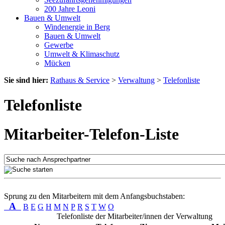
200 Jahre Leoni
Bauen & Umwelt
Windenergie in Berg
Bauen & Umwelt
Gewerbe
Umwelt & Klimaschutz
Mücken
Sie sind hier:
Rathaus & Service
>
Verwaltung
>
Telefonliste
Telefonliste
Mitarbeiter-Telefon-Liste
Sprung zu den Mitarbeitern mit dem Anfangsbuchstaben:
A
B
E
G
H
M
N
P
R
S
T
W
O
Telefonliste der Mitarbeiter/innen der Verwaltung