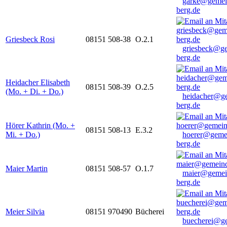
garke@gemei
berg.de
Griesbeck Rosi
08151 508-38
O.2.1
griesbeck@g
berg.de
Heidacher Elisabeth
08151 508-39
O.2.5
(Mo. + Di. + Do.)
heidacher@g
berg.de
Hörer Kathrin (Mo. +
08151 508-13
E.3.2
Mi. + Do.)
hoerer@geme
berg.de
Maier Martin
08151 508-57
O.1.7
maier@gemei
berg.de
Meier Silvia
08151 970490
Bücherei
buecherei@g