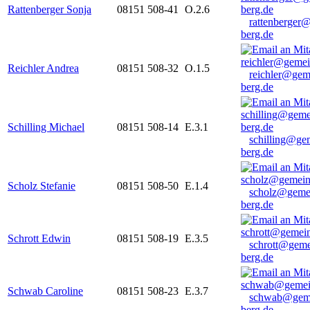
Rattenberger Sonja
08151 508-41
O.2.6
rattenberger
berg.de
Reichler Andrea
08151 508-32
O.1.5
reichler@gem
berg.de
Schilling Michael
08151 508-14
E.3.1
schilling@ge
berg.de
Scholz Stefanie
08151 508-50
E.1.4
scholz@geme
berg.de
Schrott Edwin
08151 508-19
E.3.5
schrott@geme
berg.de
Schwab Caroline
08151 508-23
E.3.7
schwab@gem
berg.de