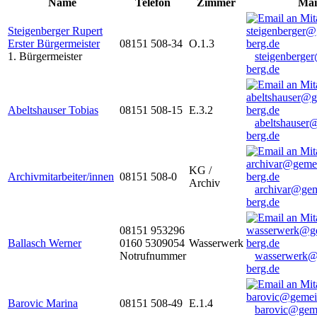
Name
Telefon
Zimmer
Mai
Steigenberger Rupert
Erster Bürgermeister
08151 508-34
O.1.3
1. Bürgermeister
steigenberge
berg.de
Abeltshauser Tobias
08151 508-15
E.3.2
abeltshauser
berg.de
KG /
Archivmitarbeiter/innen
08151 508-0
Archiv
archivar@gem
berg.de
08151 953296
Ballasch Werner
0160 5309054
Wasserwerk
Notrufnummer
wasserwerk@
berg.de
Barovic Marina
08151 508-49
E.1.4
barovic@gem