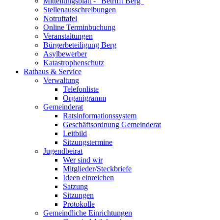
Mitteilungsblatt - "Betrifft Berg"
Stellenausschreibungen
Notruftafel
Online Terminbuchung
Veranstaltungen
Bürgerbeteiligung Berg
Asylbewerber
Katastrophenschutz
Rathaus & Service
Verwaltung
Telefonliste
Organigramm
Gemeinderat
Ratsinformationssystem
Geschäftsordnung Gemeinderat
Leitbild
Sitzungstermine
Jugendbeirat
Wer sind wir
Mitglieder/Steckbriefe
Ideen einreichen
Satzung
Sitzungen
Protokolle
Gemeindliche Einrichtungen