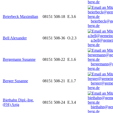
berg.de
Beierbeck Maximilian
08151 508-18
E.3.6
beierbeck@g
berg.de
Bell Alexander
08151 508-36
O.2.3
a.bell@gemei
berg.de
Bergemann Susanne
08151 508-22
E.1.6
bergemann@g
berg.de
Berger Susanne
08151 508-21
E.1.7
berger@geme
berg.de
Biethahn Dipl.-Ing.
08151 508-24
E.3.4
(FH) Anja
biethahn@ge
berg.de