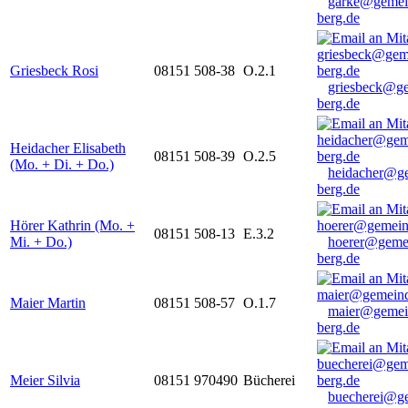
garke@gemei
berg.de
Griesbeck Rosi
08151 508-38
O.2.1
griesbeck@g
berg.de
Heidacher Elisabeth
08151 508-39
O.2.5
(Mo. + Di. + Do.)
heidacher@g
berg.de
Hörer Kathrin (Mo. +
08151 508-13
E.3.2
Mi. + Do.)
hoerer@geme
berg.de
Maier Martin
08151 508-57
O.1.7
maier@gemei
berg.de
Meier Silvia
08151 970490
Bücherei
buecherei@g