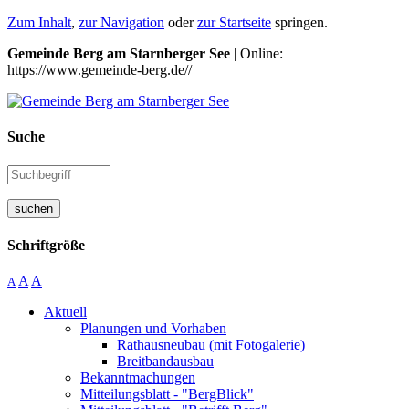
Zum Inhalt
,
zur Navigation
oder
zur Startseite
springen.
Gemeinde Berg am Starnberger See
| Online:
https://www.gemeinde-berg.de//
Suche
suchen
Schriftgröße
A
A
A
Aktuell
Planungen und Vorhaben
Rathausneubau (mit Fotogalerie)
Breitbandausbau
Bekanntmachungen
Mitteilungsblatt - "BergBlick"