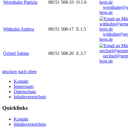
Wernthaler Patrizia
08151 508-33
O.1.6
wernthaler@
berg.de
Wittkuhn Andrea
08151 508-17
E.1.5
wittkuhn@ge
berg.de
Öchsel Sabine
08151 508-20
E.3.7
oechsel@gem
berg.de
drucken
nach oben
Kontakt
Impressum
Datenschutz
Inhaltsverzeichnis
Quicklinks
Kontakt
Inhaltsverzeichnis