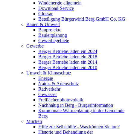
Windenergie allgemein
Download-Service
Glossar
Beteiligung Bürgerwind Berg GmbH Co. KG
Bauen & Umwelt
Bauprojekte
Bauleitplanung
Gewerbegebiete
Gewerbe
Berger Betriebe laden ein 2024
Berger Betriebe laden ein 2018
Berger Betriebe laden ein 2014
Berger Betriebe laden ein 2010
Umwelt & Klimaschutz
Energie
Natur- & Artenschutz
Radverkehr
Gewässer
Freiflächenphotovoltaik
Nachhaltig in Berg - Bürgerinformation
Kommunale Wärmeplanung in der Gemeinde
Berg
Mücken
Hilfe zur Selbsthilfe - Was können Sie tun?
Historie und Behandlung der