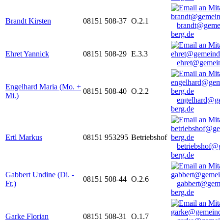
Brandt Kirsten
08151 508-37
O.2.1
brandt@geme
berg.de
Ehret Yannick
08151 508-29
E.3.3
ehret@gemein
Engelhard Maria (Mo. +
08151 508-40
O.2.2
Mi.)
engelhard@g
berg.de
Ertl Markus
08151 953295
Betriebshof
betriebshof@
berg.de
Gabbert Undine (Di. -
08151 508-44
O.2.6
Fr.)
gabbert@gem
berg.de
Garke Florian
08151 508-31
O.1.7