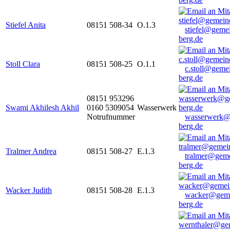
Stiefel Anita
08151 508-34
O.1.3
stiefel@geme
berg.de
Stoll Clara
08151 508-25
O.1.1
c.stoll@geme
berg.de
08151 953296
Swami Akhilesh Akhil
0160 5309054
Wasserwerk
Notrufnummer
wasserwerk@
berg.de
Tralmer Andrea
08151 508-27
E.1.3
tralmer@gem
berg.de
Wacker Judith
08151 508-28
E.1.3
wacker@geme
berg.de