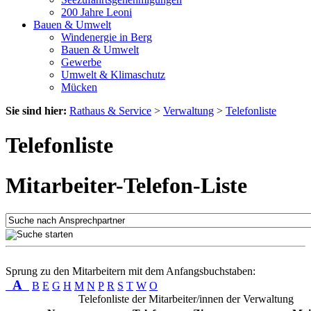
200 Jahre Leoni
Bauen & Umwelt
Windenergie in Berg
Bauen & Umwelt
Gewerbe
Umwelt & Klimaschutz
Mücken
Sie sind hier:
Rathaus & Service
>
Verwaltung
>
Telefonliste
Telefonliste
Mitarbeiter-Telefon-Liste
Sprung zu den Mitarbeitern mit dem Anfangsbuchstaben:
A
B
E
G
H
M
N
P
R
S
T
W
O
Telefonliste der Mitarbeiter/innen der Verwaltung