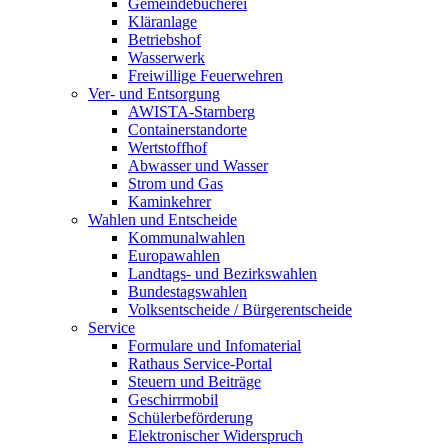
Gemeindebücherei
Kläranlage
Betriebshof
Wasserwerk
Freiwillige Feuerwehren
Ver- und Entsorgung
AWISTA-Starnberg
Containerstandorte
Wertstoffhof
Abwasser und Wasser
Strom und Gas
Kaminkehrer
Wahlen und Entscheide
Kommunalwahlen
Europawahlen
Landtags- und Bezirkswahlen
Bundestagswahlen
Volksentscheide / Bürgerentscheide
Service
Formulare und Infomaterial
Rathaus Service-Portal
Steuern und Beiträge
Geschirrmobil
Schülerbeförderung
Elektronischer Widerspruch