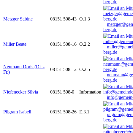
berg.de
Metzger Sabine
08151 508-43
O.1.3
metzger@gem
berg.de
Miller Beate
08151 508-16
O.2.2
miller@gemei
berg.de
Neumann Doris (Di. -
08151 508-12
O.2.5
Fr.)
neumann@ge
berg.de
Niefenecker Silvia
08151 508-0
Information
info@gemeind
Pilgram Isabell
08151 508-26
E.3.1
pilgram@gem
berg.de