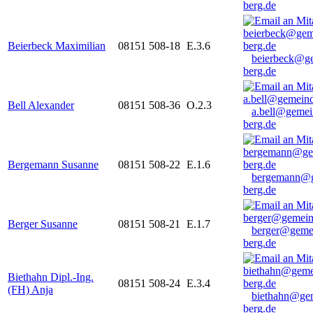
berg.de
Beierbeck Maximilian
08151 508-18
E.3.6
beierbeck@g
berg.de
Bell Alexander
08151 508-36
O.2.3
a.bell@gemei
berg.de
Bergemann Susanne
08151 508-22
E.1.6
bergemann@g
berg.de
Berger Susanne
08151 508-21
E.1.7
berger@geme
berg.de
Biethahn Dipl.-Ing.
08151 508-24
E.3.4
(FH) Anja
biethahn@ge
berg.de