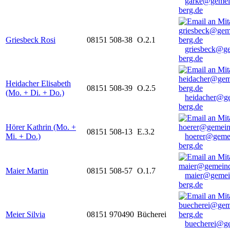
garke@gemei
berg.de
Griesbeck Rosi
08151 508-38
O.2.1
griesbeck@g
berg.de
Heidacher Elisabeth
08151 508-39
O.2.5
(Mo. + Di. + Do.)
heidacher@g
berg.de
Hörer Kathrin (Mo. +
08151 508-13
E.3.2
Mi. + Do.)
hoerer@geme
berg.de
Maier Martin
08151 508-57
O.1.7
maier@gemei
berg.de
Meier Silvia
08151 970490
Bücherei
buecherei@g