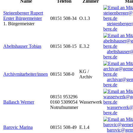
Name
Telefon
Zimmer
Mai
Steigenberger Rupert
Erster Bürgermeister
08151 508-34
O.1.3
1. Bürgermeister
steigenberge
berg.de
Abeltshauser Tobias
08151 508-15
E.3.2
abeltshauser
berg.de
KG /
Archivmitarbeiter/innen
08151 508-0
Archiv
archivar@gem
berg.de
08151 953296
Ballasch Werner
0160 5309054
Wasserwerk
Notrufnummer
wasserwerk@
berg.de
Barovic Marina
08151 508-49
E.1.4
barovic@gem