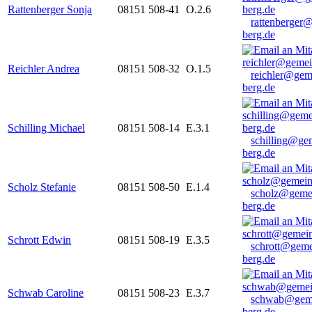
Rattenberger Sonja
08151 508-41
O.2.6
rattenberger
berg.de
Reichler Andrea
08151 508-32
O.1.5
reichler@gem
berg.de
Schilling Michael
08151 508-14
E.3.1
schilling@ge
berg.de
Scholz Stefanie
08151 508-50
E.1.4
scholz@geme
berg.de
Schrott Edwin
08151 508-19
E.3.5
schrott@geme
berg.de
Schwab Caroline
08151 508-23
E.3.7
schwab@gem
berg.de