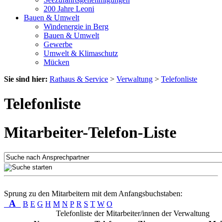
200 Jahre Leoni
Bauen & Umwelt
Windenergie in Berg
Bauen & Umwelt
Gewerbe
Umwelt & Klimaschutz
Mücken
Sie sind hier:
Rathaus & Service
>
Verwaltung
>
Telefonliste
Telefonliste
Mitarbeiter-Telefon-Liste
Sprung zu den Mitarbeitern mit dem Anfangsbuchstaben:
A
B
E
G
H
M
N
P
R
S
T
W
O
Telefonliste der Mitarbeiter/innen der Verwaltung