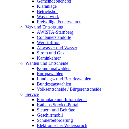
Gemeindebücherei
Kläranlage
Betriebshof
Wasserwerk
Freiwillige Feuerwehren
Ver- und Entsorgung
AWISTA-Starnberg
Containerstandorte
Wertstoffhof
Abwasser und Wasser
Strom und Gas
Kaminkehrer
Wahlen und Entscheide
Kommunalwahlen
Europawahlen
Landtags- und Bezirkswahlen
Bundestagswahlen
Volksentscheide / Bürgerentscheide
Service
Formulare und Infomaterial
Rathaus Service-Portal
Steuern und Beiträge
Geschirrmobil
Schülerbeförderung
Elektronischer Widerspruch