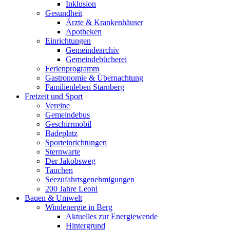
Inklusion
Gesundheit
Ärzte & Krankenhäuser
Apotheken
Einrichtungen
Gemeindearchiv
Gemeindebücherei
Ferienprogramm
Gastronomie & Übernachtung
Familienleben Starnberg
Freizeit und Sport
Vereine
Gemeindebus
Geschirrmobil
Badeplatz
Sporteinrichtungen
Sternwarte
Der Jakobsweg
Tauchen
Seezufahrtsgenehmigungen
200 Jahre Leoni
Bauen & Umwelt
Windenergie in Berg
Aktuelles zur Energiewende
Hintergrund