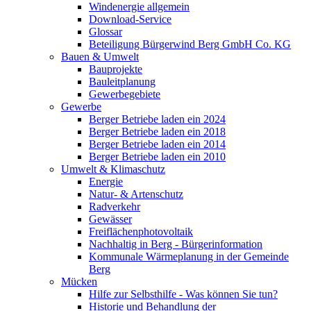
Windenergie allgemein
Download-Service
Glossar
Beteiligung Bürgerwind Berg GmbH Co. KG
Bauen & Umwelt
Bauprojekte
Bauleitplanung
Gewerbegebiete
Gewerbe
Berger Betriebe laden ein 2024
Berger Betriebe laden ein 2018
Berger Betriebe laden ein 2014
Berger Betriebe laden ein 2010
Umwelt & Klimaschutz
Energie
Natur- & Artenschutz
Radverkehr
Gewässer
Freiflächenphotovoltaik
Nachhaltig in Berg - Bürgerinformation
Kommunale Wärmeplanung in der Gemeinde
Berg
Mücken
Hilfe zur Selbsthilfe - Was können Sie tun?
Historie und Behandlung der