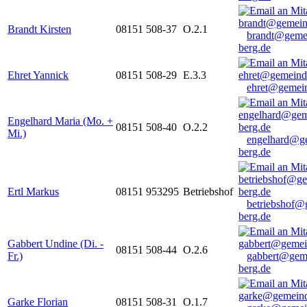
Brandt Kirsten
08151 508-37
O.2.1
brandt@geme
berg.de
Ehret Yannick
08151 508-29
E.3.3
ehret@gemein
Engelhard Maria (Mo. +
08151 508-40
O.2.2
Mi.)
engelhard@g
berg.de
Ertl Markus
08151 953295
Betriebshof
betriebshof@
berg.de
Gabbert Undine (Di. -
08151 508-44
O.2.6
Fr.)
gabbert@gem
berg.de
Garke Florian
08151 508-31
O.1.7