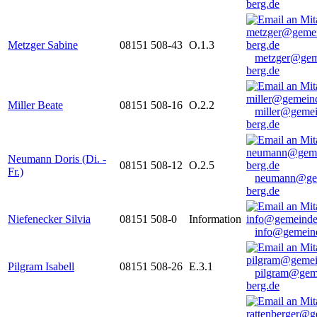
berg.de
Metzger Sabine
08151 508-43
O.1.3
metzger@gem
berg.de
Miller Beate
08151 508-16
O.2.2
miller@gemei
berg.de
Neumann Doris (Di. -
08151 508-12
O.2.5
Fr.)
neumann@ge
berg.de
Niefenecker Silvia
08151 508-0
Information
info@gemeind
Pilgram Isabell
08151 508-26
E.3.1
pilgram@gem
berg.de