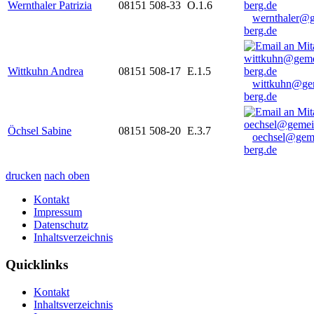
Wernthaler Patrizia
08151 508-33
O.1.6
wernthaler@
berg.de
Wittkuhn Andrea
08151 508-17
E.1.5
wittkuhn@ge
berg.de
Öchsel Sabine
08151 508-20
E.3.7
oechsel@gem
berg.de
drucken
nach oben
Kontakt
Impressum
Datenschutz
Inhaltsverzeichnis
Quicklinks
Kontakt
Inhaltsverzeichnis