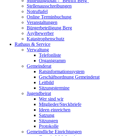
Mitteilungsblatt - "Betrifft Berg"
Stellenausschreibungen
Notruftafel
Online Terminbuchung
Veranstaltungen
Bürgerbeteiligung Berg
Asylbewerber
Katastrophenschutz
Rathaus & Service
Verwaltung
Telefonliste
Organigramm
Gemeinderat
Ratsinformationssystem
Geschäftsordnung Gemeinderat
Leitbild
Sitzungstermine
Jugendbeirat
Wer sind wir
Mitglieder/Steckbriefe
Ideen einreichen
Satzung
Sitzungen
Protokolle
Gemeindliche Einrichtungen