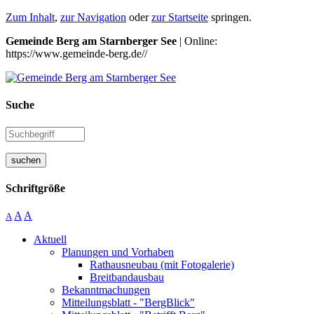
Zum Inhalt
,
zur Navigation
oder
zur Startseite
springen.
Gemeinde Berg am Starnberger See
| Online:
https://www.gemeinde-berg.de//
Suche
suchen
Schriftgröße
A
A
A
Aktuell
Planungen und Vorhaben
Rathausneubau (mit Fotogalerie)
Breitbandausbau
Bekanntmachungen
Mitteilungsblatt - "BergBlick"