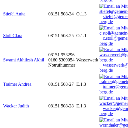
Stiefel Anita
08151 508-34
O.1.3
stiefel@geme
berg.de
Stoll Clara
08151 508-25
O.1.1
c.stoll@geme
berg.de
08151 953296
Swami Akhilesh Akhil
0160 5309054
Wasserwerk
Notrufnummer
wasserwerk@
berg.de
Tralmer Andrea
08151 508-27
E.1.3
tralmer@gem
berg.de
Wacker Judith
08151 508-28
E.1.3
wacker@geme
berg.de