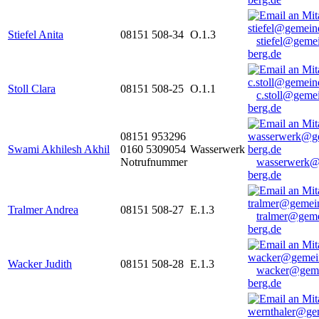
Stiefel Anita
08151 508-34
O.1.3
stiefel@geme
berg.de
Stoll Clara
08151 508-25
O.1.1
c.stoll@geme
berg.de
08151 953296
Swami Akhilesh Akhil
0160 5309054
Wasserwerk
Notrufnummer
wasserwerk@
berg.de
Tralmer Andrea
08151 508-27
E.1.3
tralmer@gem
berg.de
Wacker Judith
08151 508-28
E.1.3
wacker@geme
berg.de