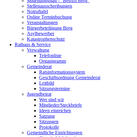
Mitteilungsblatt - "Betrifft Berg"
Stellenausschreibungen
Notruftafel
Online Terminbuchung
Veranstaltungen
Bürgerbeteiligung Berg
Asylbewerber
Katastrophenschutz
Rathaus & Service
Verwaltung
Telefonliste
Organigramm
Gemeinderat
Ratsinformationssystem
Geschäftsordnung Gemeinderat
Leitbild
Sitzungstermine
Jugendbeirat
Wer sind wir
Mitglieder/Steckbriefe
Ideen einreichen
Satzung
Sitzungen
Protokolle
Gemeindliche Einrichtungen