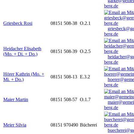
garke@gemei
berg.de
Griesbeck Rosi
08151 508-38
O.2.1
griesbeck@g
berg.de
Heidacher Elisabeth
08151 508-39
O.2.5
(Mo. + Di. + Do.)
heidacher@g
berg.de
Hörer Kathrin (Mo. +
08151 508-13
E.3.2
Mi. + Do.)
hoerer@geme
berg.de
Maier Martin
08151 508-57
O.1.7
maier@gemei
berg.de
Meier Silvia
08151 970490
Bücherei
buecherei@g