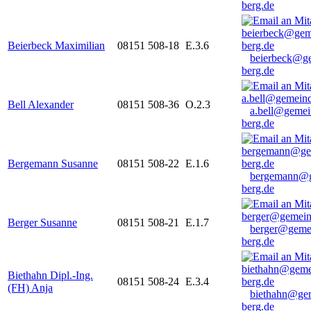
berg.de
Beierbeck Maximilian
08151 508-18
E.3.6
beierbeck@g
berg.de
Bell Alexander
08151 508-36
O.2.3
a.bell@gemei
berg.de
Bergemann Susanne
08151 508-22
E.1.6
bergemann@g
berg.de
Berger Susanne
08151 508-21
E.1.7
berger@geme
berg.de
Biethahn Dipl.-Ing.
08151 508-24
E.3.4
(FH) Anja
biethahn@ge
berg.de