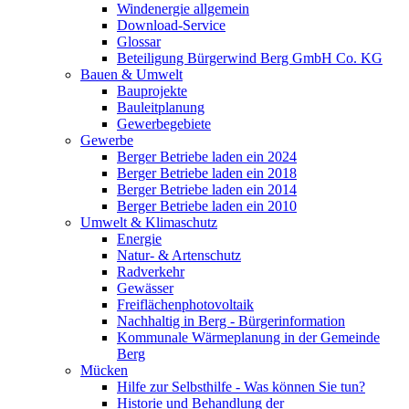
Windenergie allgemein
Download-Service
Glossar
Beteiligung Bürgerwind Berg GmbH Co. KG
Bauen & Umwelt
Bauprojekte
Bauleitplanung
Gewerbegebiete
Gewerbe
Berger Betriebe laden ein 2024
Berger Betriebe laden ein 2018
Berger Betriebe laden ein 2014
Berger Betriebe laden ein 2010
Umwelt & Klimaschutz
Energie
Natur- & Artenschutz
Radverkehr
Gewässer
Freiflächenphotovoltaik
Nachhaltig in Berg - Bürgerinformation
Kommunale Wärmeplanung in der Gemeinde
Berg
Mücken
Hilfe zur Selbsthilfe - Was können Sie tun?
Historie und Behandlung der