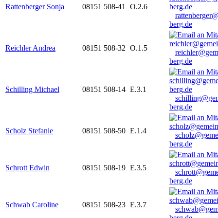
Rattenberger Sonja
08151 508-41
O.2.6
rattenberger
berg.de
Reichler Andrea
08151 508-32
O.1.5
reichler@gem
berg.de
Schilling Michael
08151 508-14
E.3.1
schilling@ge
berg.de
Scholz Stefanie
08151 508-50
E.1.4
scholz@geme
berg.de
Schrott Edwin
08151 508-19
E.3.5
schrott@geme
berg.de
Schwab Caroline
08151 508-23
E.3.7
schwab@gem
berg.de