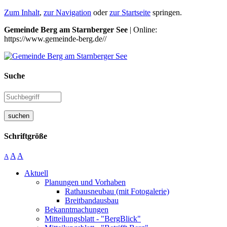
Zum Inhalt
,
zur Navigation
oder
zur Startseite
springen.
Gemeinde Berg am Starnberger See
| Online:
https://www.gemeinde-berg.de//
Suche
suchen
Schriftgröße
A
A
A
Aktuell
Planungen und Vorhaben
Rathausneubau (mit Fotogalerie)
Breitbandausbau
Bekanntmachungen
Mitteilungsblatt - "BergBlick"