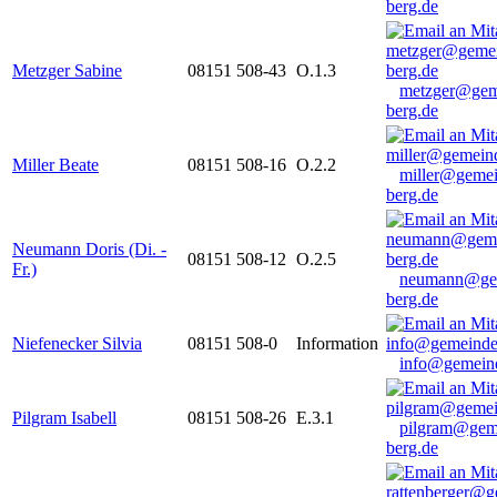
berg.de
Metzger Sabine
08151 508-43
O.1.3
metzger@gem
berg.de
Miller Beate
08151 508-16
O.2.2
miller@gemei
berg.de
Neumann Doris (Di. -
08151 508-12
O.2.5
Fr.)
neumann@ge
berg.de
Niefenecker Silvia
08151 508-0
Information
info@gemeind
Pilgram Isabell
08151 508-26
E.3.1
pilgram@gem
berg.de