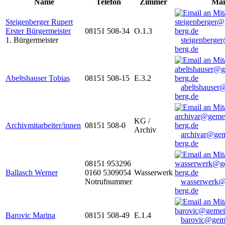
Name
Telefon
Zimmer
Mai
Steigenberger Rupert
Erster Bürgermeister
08151 508-34
O.1.3
1. Bürgermeister
steigenberge
berg.de
Abeltshauser Tobias
08151 508-15
E.3.2
abeltshauser
berg.de
KG /
Archivmitarbeiter/innen
08151 508-0
Archiv
archivar@gem
berg.de
08151 953296
Ballasch Werner
0160 5309054
Wasserwerk
Notrufnummer
wasserwerk@
berg.de
Barovic Marina
08151 508-49
E.1.4
barovic@gem