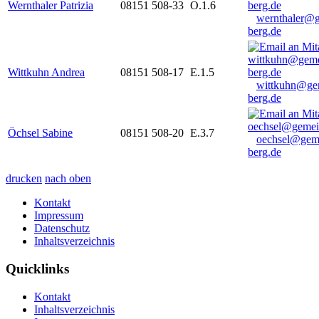
Wernthaler Patrizia
08151 508-33
O.1.6
wernthaler@
berg.de
Wittkuhn Andrea
08151 508-17
E.1.5
wittkuhn@ge
berg.de
Öchsel Sabine
08151 508-20
E.3.7
oechsel@gem
berg.de
drucken
nach oben
Kontakt
Impressum
Datenschutz
Inhaltsverzeichnis
Quicklinks
Kontakt
Inhaltsverzeichnis