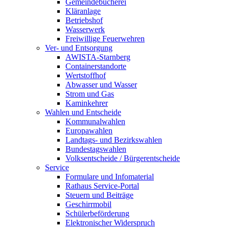
Gemeindebücherei
Kläranlage
Betriebshof
Wasserwerk
Freiwillige Feuerwehren
Ver- und Entsorgung
AWISTA-Starnberg
Containerstandorte
Wertstoffhof
Abwasser und Wasser
Strom und Gas
Kaminkehrer
Wahlen und Entscheide
Kommunalwahlen
Europawahlen
Landtags- und Bezirkswahlen
Bundestagswahlen
Volksentscheide / Bürgerentscheide
Service
Formulare und Infomaterial
Rathaus Service-Portal
Steuern und Beiträge
Geschirrmobil
Schülerbeförderung
Elektronischer Widerspruch