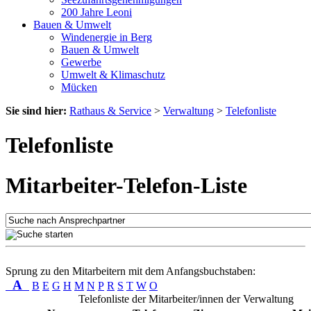
200 Jahre Leoni
Bauen & Umwelt
Windenergie in Berg
Bauen & Umwelt
Gewerbe
Umwelt & Klimaschutz
Mücken
Sie sind hier:
Rathaus & Service
>
Verwaltung
>
Telefonliste
Telefonliste
Mitarbeiter-Telefon-Liste
Sprung zu den Mitarbeitern mit dem Anfangsbuchstaben:
A
B
E
G
H
M
N
P
R
S
T
W
O
Telefonliste der Mitarbeiter/innen der Verwaltung