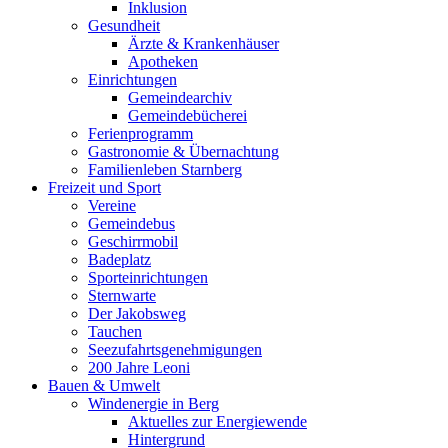
Inklusion
Gesundheit
Ärzte & Krankenhäuser
Apotheken
Einrichtungen
Gemeindearchiv
Gemeindebücherei
Ferienprogramm
Gastronomie & Übernachtung
Familienleben Starnberg
Freizeit und Sport
Vereine
Gemeindebus
Geschirrmobil
Badeplatz
Sporteinrichtungen
Sternwarte
Der Jakobsweg
Tauchen
Seezufahrtsgenehmigungen
200 Jahre Leoni
Bauen & Umwelt
Windenergie in Berg
Aktuelles zur Energiewende
Hintergrund