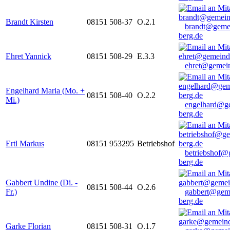
Brandt Kirsten
08151 508-37
O.2.1
brandt@geme
berg.de
Ehret Yannick
08151 508-29
E.3.3
ehret@gemein
Engelhard Maria (Mo. +
08151 508-40
O.2.2
Mi.)
engelhard@g
berg.de
Ertl Markus
08151 953295
Betriebshof
betriebshof@
berg.de
Gabbert Undine (Di. -
08151 508-44
O.2.6
Fr.)
gabbert@gem
berg.de
Garke Florian
08151 508-31
O.1.7