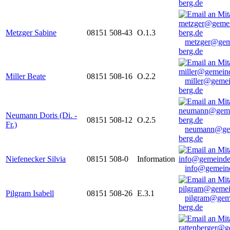
berg.de
Metzger Sabine
08151 508-43
O.1.3
metzger@gem
berg.de
Miller Beate
08151 508-16
O.2.2
miller@gemei
berg.de
Neumann Doris (Di. -
08151 508-12
O.2.5
Fr.)
neumann@ge
berg.de
Niefenecker Silvia
08151 508-0
Information
info@gemeind
Pilgram Isabell
08151 508-26
E.3.1
pilgram@gem
berg.de