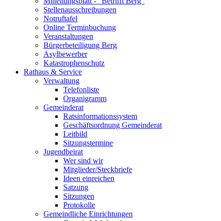
Mitteilungsblatt - "Betrifft Berg"
Stellenausschreibungen
Notruftafel
Online Terminbuchung
Veranstaltungen
Bürgerbeteiligung Berg
Asylbewerber
Katastrophenschutz
Rathaus & Service
Verwaltung
Telefonliste
Organigramm
Gemeinderat
Ratsinformationssystem
Geschäftsordnung Gemeinderat
Leitbild
Sitzungstermine
Jugendbeirat
Wer sind wir
Mitglieder/Steckbriefe
Ideen einreichen
Satzung
Sitzungen
Protokolle
Gemeindliche Einrichtungen