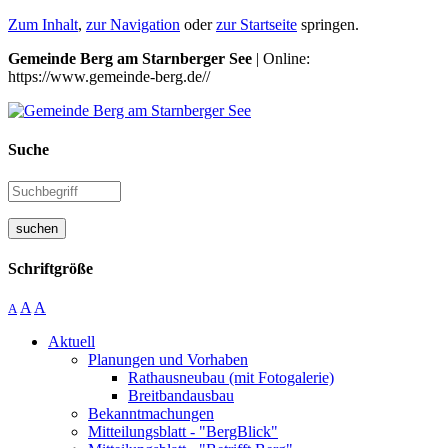
Zum Inhalt
,
zur Navigation
oder
zur Startseite
springen.
Gemeinde Berg am Starnberger See
| Online:
https://www.gemeinde-berg.de//
Suche
suchen
Schriftgröße
A
A
A
Aktuell
Planungen und Vorhaben
Rathausneubau (mit Fotogalerie)
Breitbandausbau
Bekanntmachungen
Mitteilungsblatt - "BergBlick"