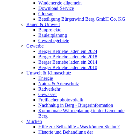
Windenergie allgemein
Download-Service
Glossar
Beteiligung Bürgerwind Berg GmbH Co. KG
Bauen & Umwelt
Bauprojekte
Bauleitplanung
Gewerbegebiete
Gewerbe
Berger Betriebe laden ein 2024
Berger Betriebe laden ein 2018
Berger Betriebe laden ein 2014
Berger Betriebe laden ein 2010
Umwelt & Klimaschutz
Energie
Natur- & Artenschutz
Radverkehr
Gewässer
Freiflächenphotovoltaik
Nachhaltig in Berg - Bürgerinformation
Kommunale Wärmeplanung in der Gemeinde
Berg
Mücken
Hilfe zur Selbsthilfe - Was können Sie tun?
Historie und Behandlung der