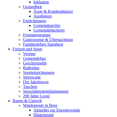
Inklusion
Gesundheit
Ärzte & Krankenhäuser
Apotheken
Einrichtungen
Gemeindearchiv
Gemeindebücherei
Ferienprogramm
Gastronomie & Übernachtung
Familienleben Starnberg
Freizeit und Sport
Vereine
Gemeindebus
Geschirrmobil
Badeplatz
Sporteinrichtungen
Sternwarte
Der Jakobsweg
Tauchen
Seezufahrtsgenehmigungen
200 Jahre Leoni
Bauen & Umwelt
Windenergie in Berg
Aktuelles zur Energiewende
Hintergrund