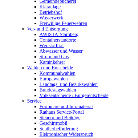
Gemeindebücherei
Kläranlage
Betriebshof
Wasserwerk
Freiwillige Feuerwehren
Ver- und Entsorgung
AWISTA-Starnberg
Containerstandorte
Wertstoffhof
Abwasser und Wasser
Strom und Gas
Kaminkehrer
Wahlen und Entscheide
Kommunalwahlen
Europawahlen
Landtags- und Bezirkswahlen
Bundestagswahlen
Volksentscheide / Bürgerentscheide
Service
Formulare und Infomaterial
Rathaus Service-Portal
Steuern und Beiträge
Geschirrmobil
Schülerbeförderung
Elektronischer Widerspruch