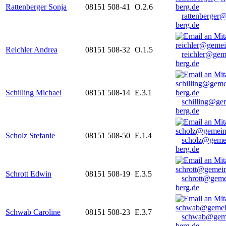
Rattenberger Sonja
08151 508-41
O.2.6
rattenberger
berg.de
Reichler Andrea
08151 508-32
O.1.5
reichler@gem
berg.de
Schilling Michael
08151 508-14
E.3.1
schilling@ge
berg.de
Scholz Stefanie
08151 508-50
E.1.4
scholz@geme
berg.de
Schrott Edwin
08151 508-19
E.3.5
schrott@geme
berg.de
Schwab Caroline
08151 508-23
E.3.7
schwab@gem
berg.de