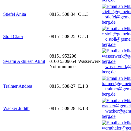
Stiefel Anita
08151 508-34
O.1.3
stiefel@geme
berg.de
Stoll Clara
08151 508-25
O.1.1
c.stoll@geme
berg.de
08151 953296
Swami Akhilesh Akhil
0160 5309054
Wasserwerk
Notrufnummer
wasserwerk@
berg.de
Tralmer Andrea
08151 508-27
E.1.3
tralmer@gem
berg.de
Wacker Judith
08151 508-28
E.1.3
wacker@geme
berg.de