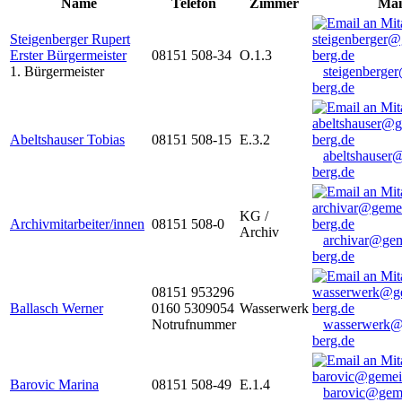
Name
Telefon
Zimmer
Mai
Steigenberger Rupert
Erster Bürgermeister
08151 508-34
O.1.3
1. Bürgermeister
steigenberge
berg.de
Abeltshauser Tobias
08151 508-15
E.3.2
abeltshauser
berg.de
KG /
Archivmitarbeiter/innen
08151 508-0
Archiv
archivar@gem
berg.de
08151 953296
Ballasch Werner
0160 5309054
Wasserwerk
Notrufnummer
wasserwerk@
berg.de
Barovic Marina
08151 508-49
E.1.4
barovic@gem