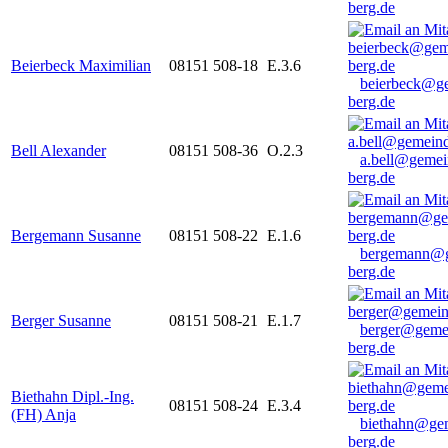
berg.de
Beierbeck Maximilian
08151 508-18
E.3.6
beierbeck@g
berg.de
Bell Alexander
08151 508-36
O.2.3
a.bell@gemei
berg.de
Bergemann Susanne
08151 508-22
E.1.6
bergemann@g
berg.de
Berger Susanne
08151 508-21
E.1.7
berger@geme
berg.de
Biethahn Dipl.-Ing.
08151 508-24
E.3.4
(FH) Anja
biethahn@ge
berg.de