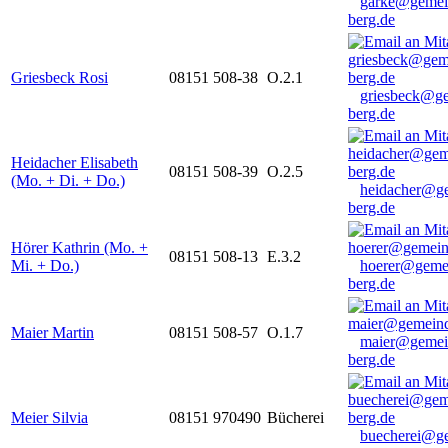
garke@gemei
berg.de
Griesbeck Rosi
08151 508-38
O.2.1
griesbeck@g
berg.de
Heidacher Elisabeth
08151 508-39
O.2.5
(Mo. + Di. + Do.)
heidacher@g
berg.de
Hörer Kathrin (Mo. +
08151 508-13
E.3.2
Mi. + Do.)
hoerer@geme
berg.de
Maier Martin
08151 508-57
O.1.7
maier@gemei
berg.de
Meier Silvia
08151 970490
Bücherei
buecherei@g