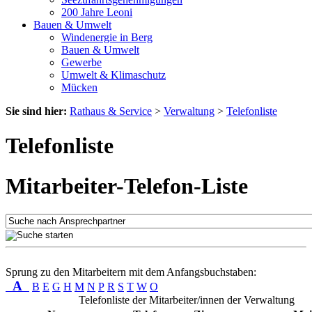
200 Jahre Leoni
Bauen & Umwelt
Windenergie in Berg
Bauen & Umwelt
Gewerbe
Umwelt & Klimaschutz
Mücken
Sie sind hier:
Rathaus & Service
>
Verwaltung
>
Telefonliste
Telefonliste
Mitarbeiter-Telefon-Liste
Sprung zu den Mitarbeitern mit dem Anfangsbuchstaben:
A
B
E
G
H
M
N
P
R
S
T
W
O
Telefonliste der Mitarbeiter/innen der Verwaltung