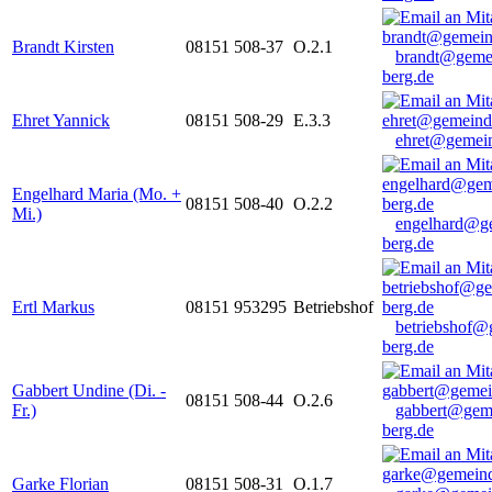
Brandt Kirsten
08151 508-37
O.2.1
brandt@geme
berg.de
Ehret Yannick
08151 508-29
E.3.3
ehret@gemein
Engelhard Maria (Mo. +
08151 508-40
O.2.2
Mi.)
engelhard@g
berg.de
Ertl Markus
08151 953295
Betriebshof
betriebshof@
berg.de
Gabbert Undine (Di. -
08151 508-44
O.2.6
Fr.)
gabbert@gem
berg.de
Garke Florian
08151 508-31
O.1.7