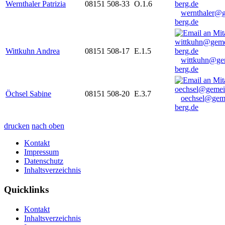
Wernthaler Patrizia
08151 508-33
O.1.6
wernthaler@
berg.de
Wittkuhn Andrea
08151 508-17
E.1.5
wittkuhn@ge
berg.de
Öchsel Sabine
08151 508-20
E.3.7
oechsel@gem
berg.de
drucken
nach oben
Kontakt
Impressum
Datenschutz
Inhaltsverzeichnis
Quicklinks
Kontakt
Inhaltsverzeichnis