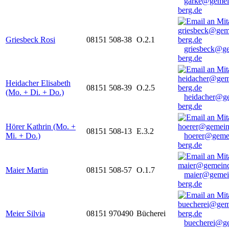
garke@gemei
berg.de
Griesbeck Rosi
08151 508-38
O.2.1
griesbeck@g
berg.de
Heidacher Elisabeth
08151 508-39
O.2.5
(Mo. + Di. + Do.)
heidacher@g
berg.de
Hörer Kathrin (Mo. +
08151 508-13
E.3.2
Mi. + Do.)
hoerer@geme
berg.de
Maier Martin
08151 508-57
O.1.7
maier@gemei
berg.de
Meier Silvia
08151 970490
Bücherei
buecherei@g