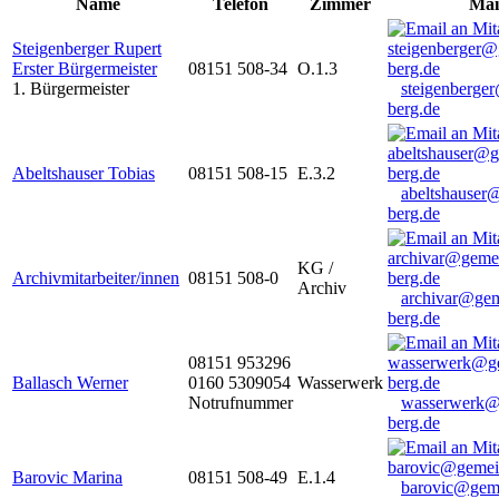
Name
Telefon
Zimmer
Mai
Steigenberger Rupert
Erster Bürgermeister
08151 508-34
O.1.3
1. Bürgermeister
steigenberge
berg.de
Abeltshauser Tobias
08151 508-15
E.3.2
abeltshauser
berg.de
KG /
Archivmitarbeiter/innen
08151 508-0
Archiv
archivar@gem
berg.de
08151 953296
Ballasch Werner
0160 5309054
Wasserwerk
Notrufnummer
wasserwerk@
berg.de
Barovic Marina
08151 508-49
E.1.4
barovic@gem