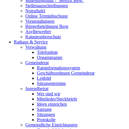
Mitteilungsblatt - "Betrifft Berg"
Stellenausschreibungen
Notruftafel
Online Terminbuchung
Veranstaltungen
Bürgerbeteiligung Berg
Asylbewerber
Katastrophenschutz
Rathaus & Service
Verwaltung
Telefonliste
Organigramm
Gemeinderat
Ratsinformationssystem
Geschäftsordnung Gemeinderat
Leitbild
Sitzungstermine
Jugendbeirat
Wer sind wir
Mitglieder/Steckbriefe
Ideen einreichen
Satzung
Sitzungen
Protokolle
Gemeindliche Einrichtungen