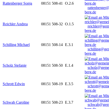
Rattenberger Sonja
08151 508-41
O.2.6
rattenberger
berg.de
Reichler Andrea
08151 508-32
O.1.5
reichler@gem
berg.de
Schilling Michael
08151 508-14
E.3.1
schilling@ge
berg.de
Scholz Stefanie
08151 508-50
E.1.4
scholz@geme
berg.de
Schrott Edwin
08151 508-19
E.3.5
schrott@geme
berg.de
Schwab Caroline
08151 508-23
E.3.7
schwab@gem
berg.de