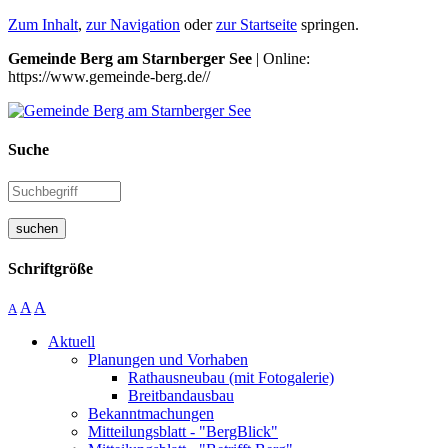
Zum Inhalt
,
zur Navigation
oder
zur Startseite
springen.
Gemeinde Berg am Starnberger See
| Online:
https://www.gemeinde-berg.de//
Suche
suchen
Schriftgröße
A
A
A
Aktuell
Planungen und Vorhaben
Rathausneubau (mit Fotogalerie)
Breitbandausbau
Bekanntmachungen
Mitteilungsblatt - "BergBlick"