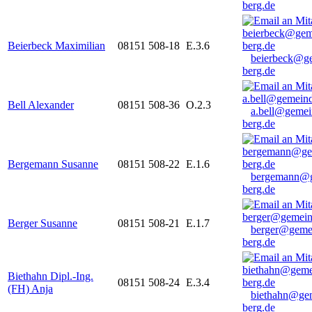
berg.de
Beierbeck Maximilian
08151 508-18
E.3.6
beierbeck@g
berg.de
Bell Alexander
08151 508-36
O.2.3
a.bell@gemei
berg.de
Bergemann Susanne
08151 508-22
E.1.6
bergemann@g
berg.de
Berger Susanne
08151 508-21
E.1.7
berger@geme
berg.de
Biethahn Dipl.-Ing.
08151 508-24
E.3.4
(FH) Anja
biethahn@ge
berg.de