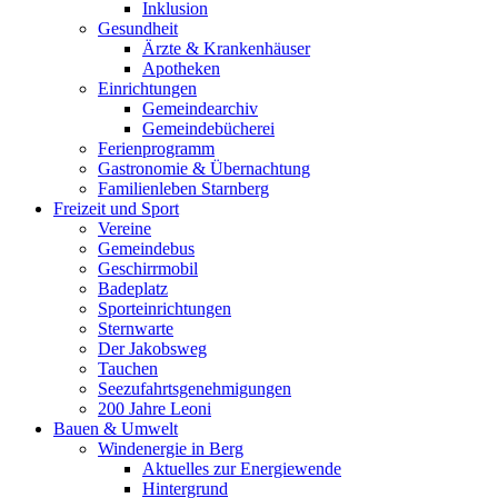
Inklusion
Gesundheit
Ärzte & Krankenhäuser
Apotheken
Einrichtungen
Gemeindearchiv
Gemeindebücherei
Ferienprogramm
Gastronomie & Übernachtung
Familienleben Starnberg
Freizeit und Sport
Vereine
Gemeindebus
Geschirrmobil
Badeplatz
Sporteinrichtungen
Sternwarte
Der Jakobsweg
Tauchen
Seezufahrtsgenehmigungen
200 Jahre Leoni
Bauen & Umwelt
Windenergie in Berg
Aktuelles zur Energiewende
Hintergrund