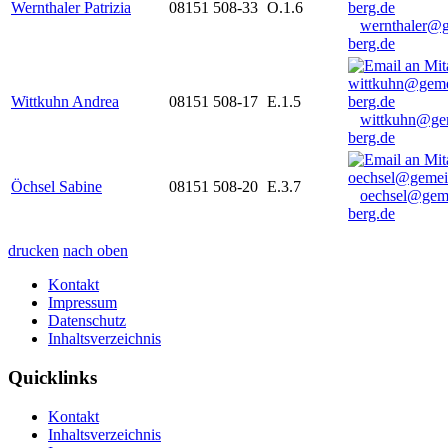
Wernthaler Patrizia
08151 508-33
O.1.6
wernthaler@
berg.de
Wittkuhn Andrea
08151 508-17
E.1.5
wittkuhn@ge
berg.de
Öchsel Sabine
08151 508-20
E.3.7
oechsel@gem
berg.de
drucken
nach oben
Kontakt
Impressum
Datenschutz
Inhaltsverzeichnis
Quicklinks
Kontakt
Inhaltsverzeichnis