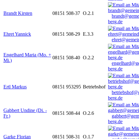
Brandt Kirsten
08151 508-37
O.2.1
brandt@geme
berg.de
Ehret Yannick
08151 508-29
E.3.3
ehret@gemein
Engelhard Maria (Mo. +
08151 508-40
O.2.2
Mi.)
engelhard@g
berg.de
Ertl Markus
08151 953295
Betriebshof
betriebshof@
berg.de
Gabbert Undine (Di. -
08151 508-44
O.2.6
Fr.)
gabbert@gem
berg.de
Garke Florian
08151 508-31
O.1.7