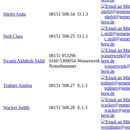
Stiefel Anita
08151 508-34
O.1.3
stiefel@geme
berg.de
Stoll Clara
08151 508-25
O.1.1
c.stoll@geme
berg.de
08151 953296
Swami Akhilesh Akhil
0160 5309054
Wasserwerk
Notrufnummer
wasserwerk@
berg.de
Tralmer Andrea
08151 508-27
E.1.3
tralmer@gem
berg.de
Wacker Judith
08151 508-28
E.1.3
wacker@geme
berg.de