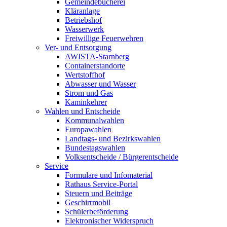
Gemeindebücherei
Kläranlage
Betriebshof
Wasserwerk
Freiwillige Feuerwehren
Ver- und Entsorgung
AWISTA-Starnberg
Containerstandorte
Wertstoffhof
Abwasser und Wasser
Strom und Gas
Kaminkehrer
Wahlen und Entscheide
Kommunalwahlen
Europawahlen
Landtags- und Bezirkswahlen
Bundestagswahlen
Volksentscheide / Bürgerentscheide
Service
Formulare und Infomaterial
Rathaus Service-Portal
Steuern und Beiträge
Geschirrmobil
Schülerbeförderung
Elektronischer Widerspruch