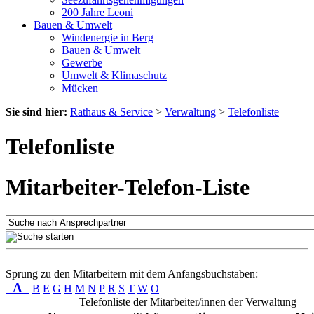
200 Jahre Leoni
Bauen & Umwelt
Windenergie in Berg
Bauen & Umwelt
Gewerbe
Umwelt & Klimaschutz
Mücken
Sie sind hier:
Rathaus & Service
>
Verwaltung
>
Telefonliste
Telefonliste
Mitarbeiter-Telefon-Liste
Sprung zu den Mitarbeitern mit dem Anfangsbuchstaben:
A
B
E
G
H
M
N
P
R
S
T
W
O
Telefonliste der Mitarbeiter/innen der Verwaltung