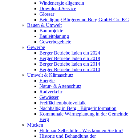
Windenergie allgemein
Download-Service
Glossar
Beteiligung Bürgerwind Berg GmbH Co. KG
Bauen & Umwelt
Bauprojekte
Bauleitplanung
Gewerbegebiete
Gewerbe
Berger Betriebe laden ein 2024
Berger Betriebe laden ein 2018
Berger Betriebe laden ein 2014
Berger Betriebe laden ein 2010
Umwelt & Klimaschutz
Energie
Natur- & Artenschutz
Radverkehr
Gewässer
Freiflächenphotovoltaik
Nachhaltig in Berg - Bürgerinformation
Kommunale Wärmeplanung in der Gemeinde
Berg
Mücken
Hilfe zur Selbsthilfe - Was können Sie tun?
Historie und Behandlung der