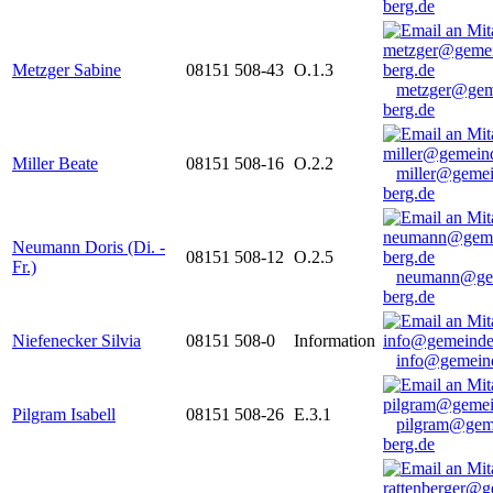
berg.de
Metzger Sabine
08151 508-43
O.1.3
metzger@gem
berg.de
Miller Beate
08151 508-16
O.2.2
miller@gemei
berg.de
Neumann Doris (Di. -
08151 508-12
O.2.5
Fr.)
neumann@ge
berg.de
Niefenecker Silvia
08151 508-0
Information
info@gemeind
Pilgram Isabell
08151 508-26
E.3.1
pilgram@gem
berg.de