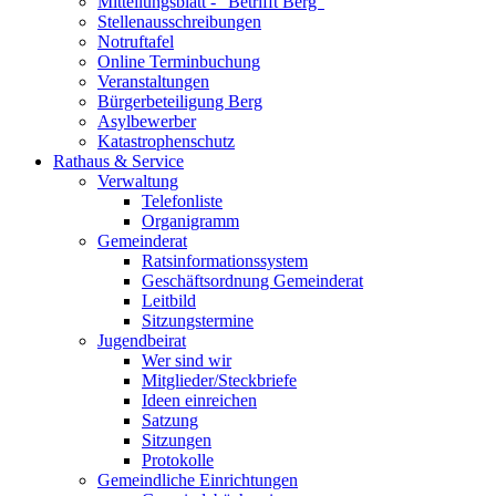
Mitteilungsblatt - "Betrifft Berg"
Stellenausschreibungen
Notruftafel
Online Terminbuchung
Veranstaltungen
Bürgerbeteiligung Berg
Asylbewerber
Katastrophenschutz
Rathaus & Service
Verwaltung
Telefonliste
Organigramm
Gemeinderat
Ratsinformationssystem
Geschäftsordnung Gemeinderat
Leitbild
Sitzungstermine
Jugendbeirat
Wer sind wir
Mitglieder/Steckbriefe
Ideen einreichen
Satzung
Sitzungen
Protokolle
Gemeindliche Einrichtungen