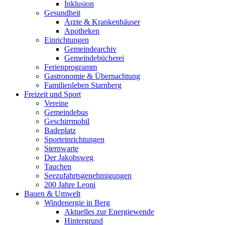
Inklusion
Gesundheit
Ärzte & Krankenhäuser
Apotheken
Einrichtungen
Gemeindearchiv
Gemeindebücherei
Ferienprogramm
Gastronomie & Übernachtung
Familienleben Starnberg
Freizeit und Sport
Vereine
Gemeindebus
Geschirrmobil
Badeplatz
Sporteinrichtungen
Sternwarte
Der Jakobsweg
Tauchen
Seezufahrtsgenehmigungen
200 Jahre Leoni
Bauen & Umwelt
Windenergie in Berg
Aktuelles zur Energiewende
Hintergrund