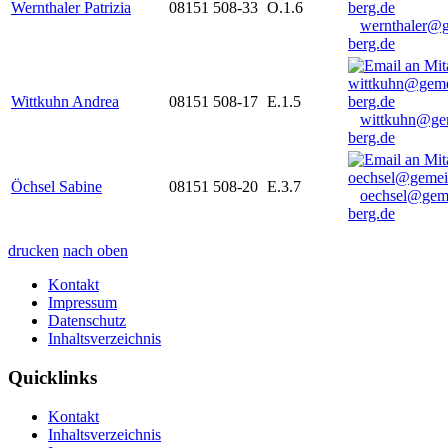
Wernthaler Patrizia
08151 508-33
O.1.6
wernthaler@
berg.de
Wittkuhn Andrea
08151 508-17
E.1.5
wittkuhn@ge
berg.de
Öchsel Sabine
08151 508-20
E.3.7
oechsel@gem
berg.de
drucken
nach oben
Kontakt
Impressum
Datenschutz
Inhaltsverzeichnis
Quicklinks
Kontakt
Inhaltsverzeichnis