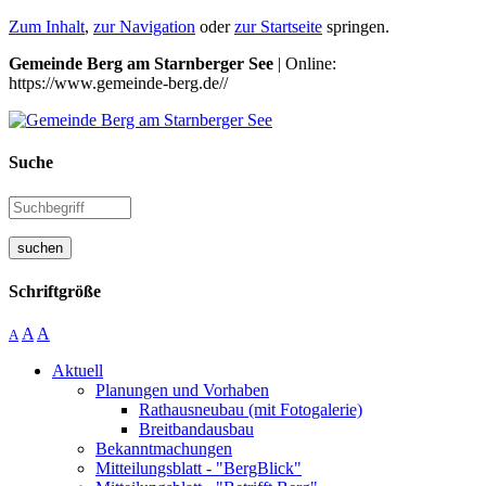
Zum Inhalt
,
zur Navigation
oder
zur Startseite
springen.
Gemeinde Berg am Starnberger See
| Online:
https://www.gemeinde-berg.de//
Suche
suchen
Schriftgröße
A
A
A
Aktuell
Planungen und Vorhaben
Rathausneubau (mit Fotogalerie)
Breitbandausbau
Bekanntmachungen
Mitteilungsblatt - "BergBlick"