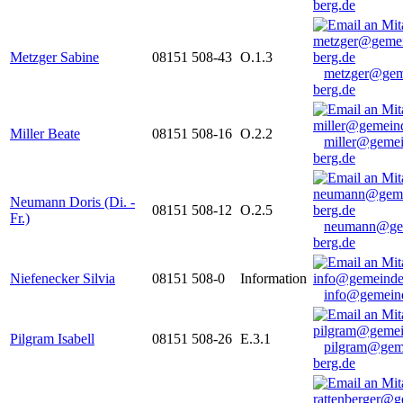
berg.de
Metzger Sabine
08151 508-43
O.1.3
metzger@gem
berg.de
Miller Beate
08151 508-16
O.2.2
miller@gemei
berg.de
Neumann Doris (Di. -
08151 508-12
O.2.5
Fr.)
neumann@ge
berg.de
Niefenecker Silvia
08151 508-0
Information
info@gemeind
Pilgram Isabell
08151 508-26
E.3.1
pilgram@gem
berg.de