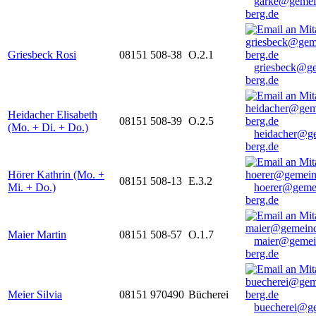
garke@gemei
berg.de
Griesbeck Rosi
08151 508-38
O.2.1
griesbeck@g
berg.de
Heidacher Elisabeth
08151 508-39
O.2.5
(Mo. + Di. + Do.)
heidacher@g
berg.de
Hörer Kathrin (Mo. +
08151 508-13
E.3.2
Mi. + Do.)
hoerer@geme
berg.de
Maier Martin
08151 508-57
O.1.7
maier@gemei
berg.de
Meier Silvia
08151 970490
Bücherei
buecherei@g