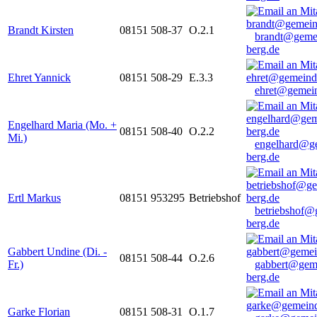
Brandt Kirsten
08151 508-37
O.2.1
brandt@geme
berg.de
Ehret Yannick
08151 508-29
E.3.3
ehret@gemein
Engelhard Maria (Mo. +
08151 508-40
O.2.2
Mi.)
engelhard@g
berg.de
Ertl Markus
08151 953295
Betriebshof
betriebshof@
berg.de
Gabbert Undine (Di. -
08151 508-44
O.2.6
Fr.)
gabbert@gem
berg.de
Garke Florian
08151 508-31
O.1.7