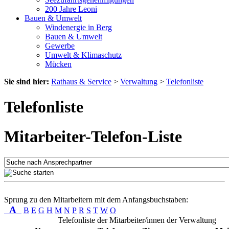
200 Jahre Leoni
Bauen & Umwelt
Windenergie in Berg
Bauen & Umwelt
Gewerbe
Umwelt & Klimaschutz
Mücken
Sie sind hier:
Rathaus & Service
>
Verwaltung
>
Telefonliste
Telefonliste
Mitarbeiter-Telefon-Liste
Sprung zu den Mitarbeitern mit dem Anfangsbuchstaben:
A
B
E
G
H
M
N
P
R
S
T
W
O
Telefonliste der Mitarbeiter/innen der Verwaltung