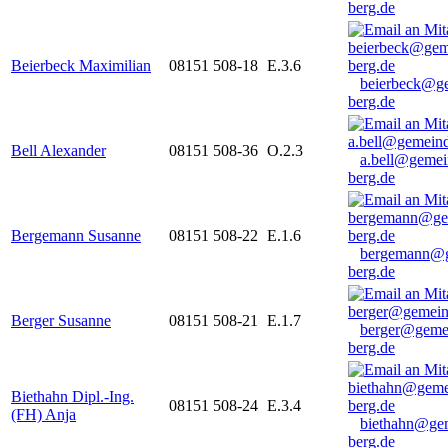
berg.de
Beierbeck Maximilian
08151 508-18
E.3.6
beierbeck@g
berg.de
Bell Alexander
08151 508-36
O.2.3
a.bell@gemei
berg.de
Bergemann Susanne
08151 508-22
E.1.6
bergemann@g
berg.de
Berger Susanne
08151 508-21
E.1.7
berger@geme
berg.de
Biethahn Dipl.-Ing.
08151 508-24
E.3.4
(FH) Anja
biethahn@ge
berg.de