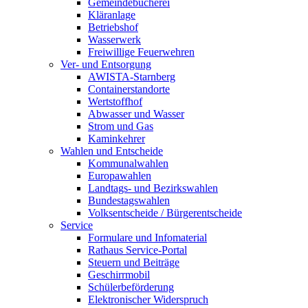
Gemeindebücherei
Kläranlage
Betriebshof
Wasserwerk
Freiwillige Feuerwehren
Ver- und Entsorgung
AWISTA-Starnberg
Containerstandorte
Wertstoffhof
Abwasser und Wasser
Strom und Gas
Kaminkehrer
Wahlen und Entscheide
Kommunalwahlen
Europawahlen
Landtags- und Bezirkswahlen
Bundestagswahlen
Volksentscheide / Bürgerentscheide
Service
Formulare und Infomaterial
Rathaus Service-Portal
Steuern und Beiträge
Geschirrmobil
Schülerbeförderung
Elektronischer Widerspruch