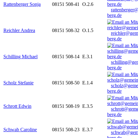
Rattenberger Sonja
08151 508-41
O.2.6
rattenberger
berg.de
Reichler Andrea
08151 508-32
O.1.5
reichler@gem
berg.de
Schilling Michael
08151 508-14
E.3.1
schilling@ge
berg.de
Scholz Stefanie
08151 508-50
E.1.4
scholz@geme
berg.de
Schrott Edwin
08151 508-19
E.3.5
schrott@geme
berg.de
Schwab Caroline
08151 508-23
E.3.7
schwab@gem
berg.de