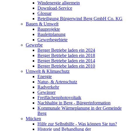
Windenergie allgemein
Download-Service
Glossar
Beteiligung Bürgerwind Berg GmbH Co. KG
Bauen & Umwelt
Bauprojekte
Bauleitplanung
Gewerbegebiete
Gewerbe
Berger Betriebe laden ein 2024
Berger Betriebe laden ein 2018
Berger Betriebe laden ein 2014
Berger Betriebe laden ein 2010
Umwelt & Klimaschutz
Energie
Natur- & Artenschutz
Radverkehr
Gewässer
Freiflächenphotovoltaik
Nachhaltig in Berg - Bürgerinformation
Kommunale Wärmeplanung in der Gemeinde
Berg
Mücken
Hilfe zur Selbsthilfe - Was können Sie tun?
Historie und Behandlung der