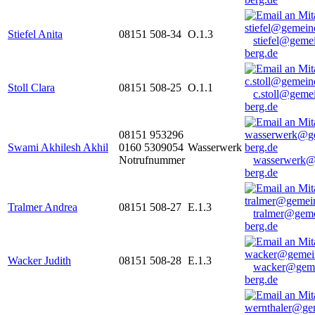
Stiefel Anita
08151 508-34
O.1.3
stiefel@geme
berg.de
Stoll Clara
08151 508-25
O.1.1
c.stoll@geme
berg.de
08151 953296
Swami Akhilesh Akhil
0160 5309054
Wasserwerk
Notrufnummer
wasserwerk@
berg.de
Tralmer Andrea
08151 508-27
E.1.3
tralmer@gem
berg.de
Wacker Judith
08151 508-28
E.1.3
wacker@geme
berg.de