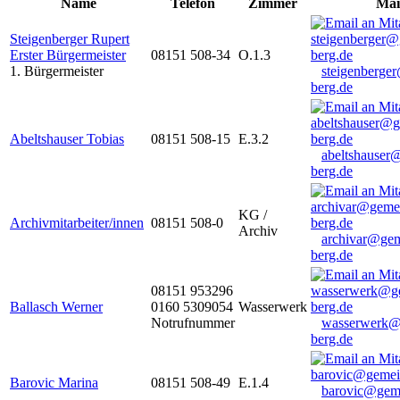
Name
Telefon
Zimmer
Mai
Steigenberger Rupert
Erster Bürgermeister
08151 508-34
O.1.3
1. Bürgermeister
steigenberge
berg.de
Abeltshauser Tobias
08151 508-15
E.3.2
abeltshauser
berg.de
KG /
Archivmitarbeiter/innen
08151 508-0
Archiv
archivar@gem
berg.de
08151 953296
Ballasch Werner
0160 5309054
Wasserwerk
Notrufnummer
wasserwerk@
berg.de
Barovic Marina
08151 508-49
E.1.4
barovic@gem