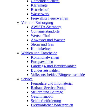
Gemeindebücherei
Kläranlage
Betriebshof
Wasserwerk
Freiwillige Feuerwehren
Ver- und Entsorgung
AWISTA-Starnberg
Containerstandorte
Wertstoffhof
Abwasser und Wasser
Strom und Gas
Kaminkehrer
Wahlen und Entscheide
Kommunalwahlen
Europawahlen
Landtags- und Bezirkswahlen
Bundestagswahlen
Volksentscheide / Bürgerentscheide
Service
Formulare und Infomaterial
Rathaus Service-Portal
Steuern und Beiträge
Geschirrmobil
Schülerbeförderung
Elektronischer Widerspruch