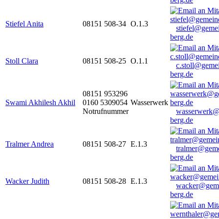
Stiefel Anita
08151 508-34
O.1.3
stiefel@geme
berg.de
Stoll Clara
08151 508-25
O.1.1
c.stoll@geme
berg.de
08151 953296
Swami Akhilesh Akhil
0160 5309054
Wasserwerk
Notrufnummer
wasserwerk@
berg.de
Tralmer Andrea
08151 508-27
E.1.3
tralmer@gem
berg.de
Wacker Judith
08151 508-28
E.1.3
wacker@geme
berg.de