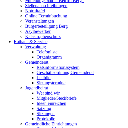
Mitteilungsblatt - "Betrifft Berg"
Stellenausschreibungen
Notruftafel
Online Terminbuchung
Veranstaltungen
Bürgerbeteiligung Berg
Asylbewerber
Katastrophenschutz
Rathaus & Service
Verwaltung
Telefonliste
Organigramm
Gemeinderat
Ratsinformationssystem
Geschäftsordnung Gemeinderat
Leitbild
Sitzungstermine
Jugendbeirat
Wer sind wir
Mitglieder/Steckbriefe
Ideen einreichen
Satzung
Sitzungen
Protokolle
Gemeindliche Einrichtungen