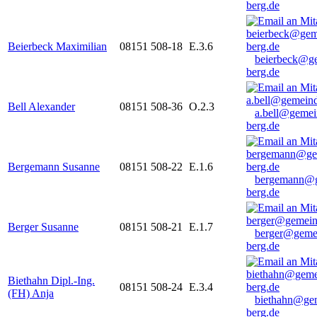
berg.de
Beierbeck Maximilian
08151 508-18
E.3.6
beierbeck@g
berg.de
Bell Alexander
08151 508-36
O.2.3
a.bell@gemei
berg.de
Bergemann Susanne
08151 508-22
E.1.6
bergemann@g
berg.de
Berger Susanne
08151 508-21
E.1.7
berger@geme
berg.de
Biethahn Dipl.-Ing.
08151 508-24
E.3.4
(FH) Anja
biethahn@ge
berg.de