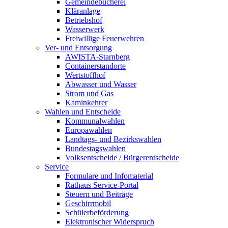
Gemeindebücherei
Kläranlage
Betriebshof
Wasserwerk
Freiwillige Feuerwehren
Ver- und Entsorgung
AWISTA-Starnberg
Containerstandorte
Wertstoffhof
Abwasser und Wasser
Strom und Gas
Kaminkehrer
Wahlen und Entscheide
Kommunalwahlen
Europawahlen
Landtags- und Bezirkswahlen
Bundestagswahlen
Volksentscheide / Bürgerentscheide
Service
Formulare und Infomaterial
Rathaus Service-Portal
Steuern und Beiträge
Geschirrmobil
Schülerbeförderung
Elektronischer Widerspruch