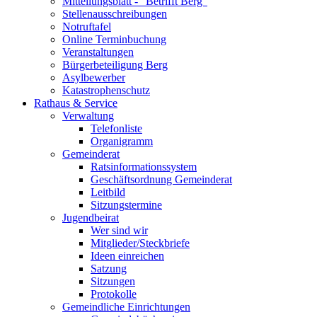
Mitteilungsblatt - "Betrifft Berg"
Stellenausschreibungen
Notruftafel
Online Terminbuchung
Veranstaltungen
Bürgerbeteiligung Berg
Asylbewerber
Katastrophenschutz
Rathaus & Service
Verwaltung
Telefonliste
Organigramm
Gemeinderat
Ratsinformationssystem
Geschäftsordnung Gemeinderat
Leitbild
Sitzungstermine
Jugendbeirat
Wer sind wir
Mitglieder/Steckbriefe
Ideen einreichen
Satzung
Sitzungen
Protokolle
Gemeindliche Einrichtungen