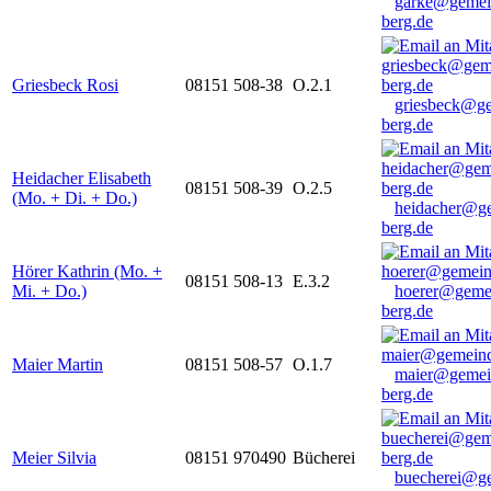
garke@gemei
berg.de
Griesbeck Rosi
08151 508-38
O.2.1
griesbeck@g
berg.de
Heidacher Elisabeth
08151 508-39
O.2.5
(Mo. + Di. + Do.)
heidacher@g
berg.de
Hörer Kathrin (Mo. +
08151 508-13
E.3.2
Mi. + Do.)
hoerer@geme
berg.de
Maier Martin
08151 508-57
O.1.7
maier@gemei
berg.de
Meier Silvia
08151 970490
Bücherei
buecherei@g