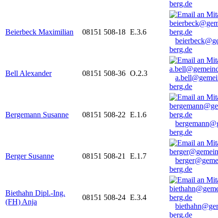
berg.de
Beierbeck Maximilian
08151 508-18
E.3.6
beierbeck@g
berg.de
Bell Alexander
08151 508-36
O.2.3
a.bell@gemei
berg.de
Bergemann Susanne
08151 508-22
E.1.6
bergemann@g
berg.de
Berger Susanne
08151 508-21
E.1.7
berger@geme
berg.de
Biethahn Dipl.-Ing.
08151 508-24
E.3.4
(FH) Anja
biethahn@ge
berg.de