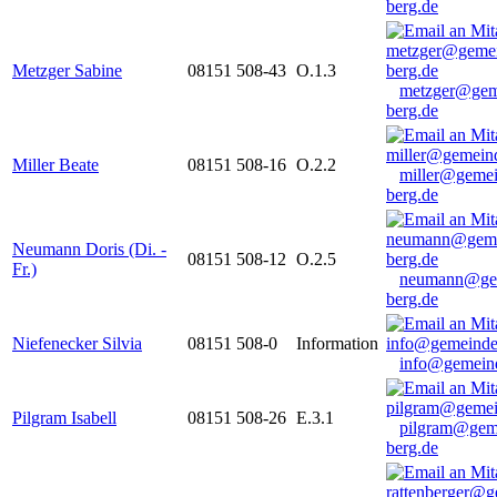
berg.de
Metzger Sabine
08151 508-43
O.1.3
metzger@gem
berg.de
Miller Beate
08151 508-16
O.2.2
miller@gemei
berg.de
Neumann Doris (Di. -
08151 508-12
O.2.5
Fr.)
neumann@ge
berg.de
Niefenecker Silvia
08151 508-0
Information
info@gemeind
Pilgram Isabell
08151 508-26
E.3.1
pilgram@gem
berg.de