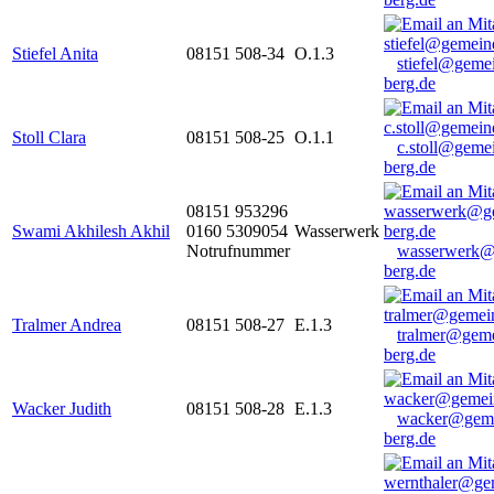
Stiefel Anita
08151 508-34
O.1.3
stiefel@geme
berg.de
Stoll Clara
08151 508-25
O.1.1
c.stoll@geme
berg.de
08151 953296
Swami Akhilesh Akhil
0160 5309054
Wasserwerk
Notrufnummer
wasserwerk@
berg.de
Tralmer Andrea
08151 508-27
E.1.3
tralmer@gem
berg.de
Wacker Judith
08151 508-28
E.1.3
wacker@geme
berg.de