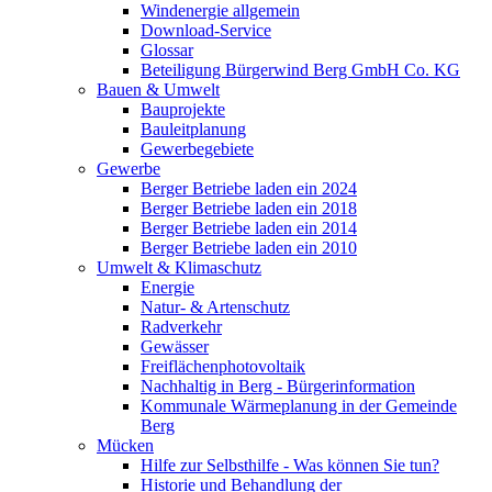
Windenergie allgemein
Download-Service
Glossar
Beteiligung Bürgerwind Berg GmbH Co. KG
Bauen & Umwelt
Bauprojekte
Bauleitplanung
Gewerbegebiete
Gewerbe
Berger Betriebe laden ein 2024
Berger Betriebe laden ein 2018
Berger Betriebe laden ein 2014
Berger Betriebe laden ein 2010
Umwelt & Klimaschutz
Energie
Natur- & Artenschutz
Radverkehr
Gewässer
Freiflächenphotovoltaik
Nachhaltig in Berg - Bürgerinformation
Kommunale Wärmeplanung in der Gemeinde
Berg
Mücken
Hilfe zur Selbsthilfe - Was können Sie tun?
Historie und Behandlung der