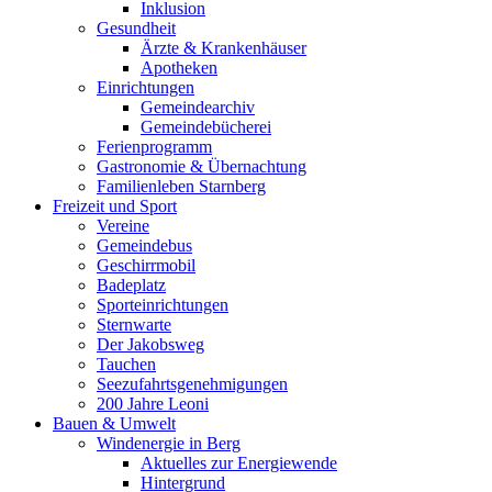
Inklusion
Gesundheit
Ärzte & Krankenhäuser
Apotheken
Einrichtungen
Gemeindearchiv
Gemeindebücherei
Ferienprogramm
Gastronomie & Übernachtung
Familienleben Starnberg
Freizeit und Sport
Vereine
Gemeindebus
Geschirrmobil
Badeplatz
Sporteinrichtungen
Sternwarte
Der Jakobsweg
Tauchen
Seezufahrtsgenehmigungen
200 Jahre Leoni
Bauen & Umwelt
Windenergie in Berg
Aktuelles zur Energiewende
Hintergrund