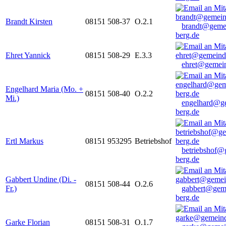
Brandt Kirsten
08151 508-37
O.2.1
brandt@geme
berg.de
Ehret Yannick
08151 508-29
E.3.3
ehret@gemein
Engelhard Maria (Mo. +
08151 508-40
O.2.2
Mi.)
engelhard@g
berg.de
Ertl Markus
08151 953295
Betriebshof
betriebshof@
berg.de
Gabbert Undine (Di. -
08151 508-44
O.2.6
Fr.)
gabbert@gem
berg.de
Garke Florian
08151 508-31
O.1.7