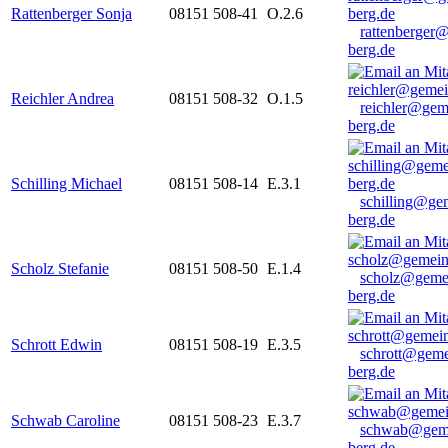
Rattenberger Sonja
08151 508-41
O.2.6
rattenberger
berg.de
Reichler Andrea
08151 508-32
O.1.5
reichler@gem
berg.de
Schilling Michael
08151 508-14
E.3.1
schilling@ge
berg.de
Scholz Stefanie
08151 508-50
E.1.4
scholz@geme
berg.de
Schrott Edwin
08151 508-19
E.3.5
schrott@geme
berg.de
Schwab Caroline
08151 508-23
E.3.7
schwab@gem
berg.de