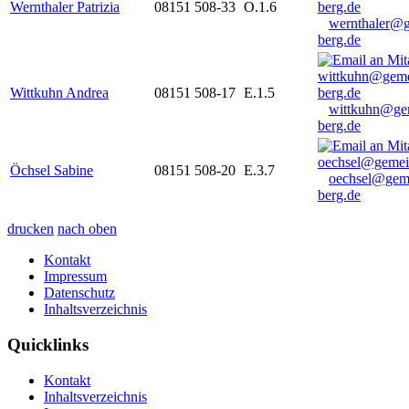
Wernthaler Patrizia
08151 508-33
O.1.6
wernthaler@
berg.de
Wittkuhn Andrea
08151 508-17
E.1.5
wittkuhn@ge
berg.de
Öchsel Sabine
08151 508-20
E.3.7
oechsel@gem
berg.de
drucken
nach oben
Kontakt
Impressum
Datenschutz
Inhaltsverzeichnis
Quicklinks
Kontakt
Inhaltsverzeichnis