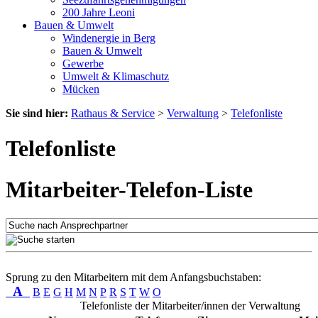
200 Jahre Leoni
Bauen & Umwelt
Windenergie in Berg
Bauen & Umwelt
Gewerbe
Umwelt & Klimaschutz
Mücken
Sie sind hier:
Rathaus & Service
>
Verwaltung
>
Telefonliste
Telefonliste
Mitarbeiter-Telefon-Liste
Sprung zu den Mitarbeitern mit dem Anfangsbuchstaben:
A
B
E
G
H
M
N
P
R
S
T
W
O
Telefonliste der Mitarbeiter/innen der Verwaltung