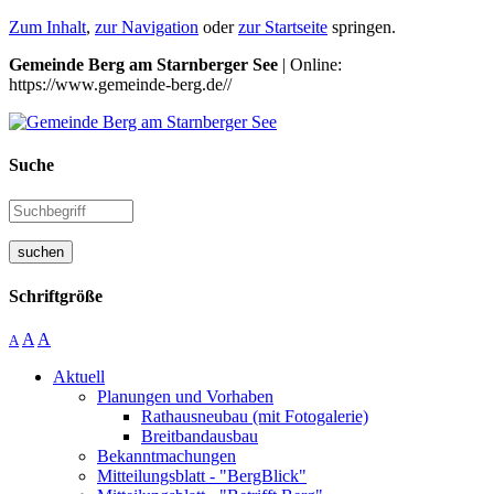
Zum Inhalt
,
zur Navigation
oder
zur Startseite
springen.
Gemeinde Berg am Starnberger See
| Online:
https://www.gemeinde-berg.de//
Suche
suchen
Schriftgröße
A
A
A
Aktuell
Planungen und Vorhaben
Rathausneubau (mit Fotogalerie)
Breitbandausbau
Bekanntmachungen
Mitteilungsblatt - "BergBlick"