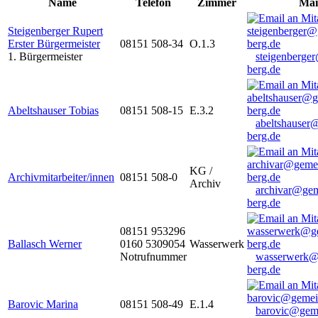
Name
Telefon
Zimmer
Mai
Steigenberger Rupert
Erster Bürgermeister
08151 508-34
O.1.3
1. Bürgermeister
steigenberge
berg.de
Abeltshauser Tobias
08151 508-15
E.3.2
abeltshauser
berg.de
KG /
Archivmitarbeiter/innen
08151 508-0
Archiv
archivar@gem
berg.de
08151 953296
Ballasch Werner
0160 5309054
Wasserwerk
Notrufnummer
wasserwerk@
berg.de
Barovic Marina
08151 508-49
E.1.4
barovic@gem