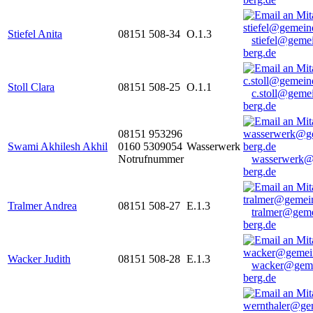
Stiefel Anita
08151 508-34
O.1.3
stiefel@geme
berg.de
Stoll Clara
08151 508-25
O.1.1
c.stoll@geme
berg.de
08151 953296
Swami Akhilesh Akhil
0160 5309054
Wasserwerk
Notrufnummer
wasserwerk@
berg.de
Tralmer Andrea
08151 508-27
E.1.3
tralmer@gem
berg.de
Wacker Judith
08151 508-28
E.1.3
wacker@geme
berg.de