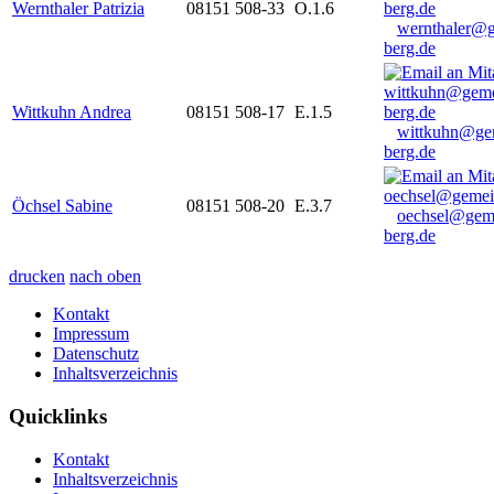
Wernthaler Patrizia
08151 508-33
O.1.6
wernthaler@
berg.de
Wittkuhn Andrea
08151 508-17
E.1.5
wittkuhn@ge
berg.de
Öchsel Sabine
08151 508-20
E.3.7
oechsel@gem
berg.de
drucken
nach oben
Kontakt
Impressum
Datenschutz
Inhaltsverzeichnis
Quicklinks
Kontakt
Inhaltsverzeichnis