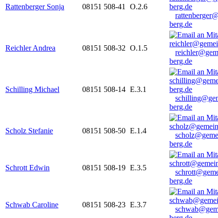
Rattenberger Sonja
08151 508-41
O.2.6
rattenberger
berg.de
Reichler Andrea
08151 508-32
O.1.5
reichler@gem
berg.de
Schilling Michael
08151 508-14
E.3.1
schilling@ge
berg.de
Scholz Stefanie
08151 508-50
E.1.4
scholz@geme
berg.de
Schrott Edwin
08151 508-19
E.3.5
schrott@geme
berg.de
Schwab Caroline
08151 508-23
E.3.7
schwab@gem
berg.de