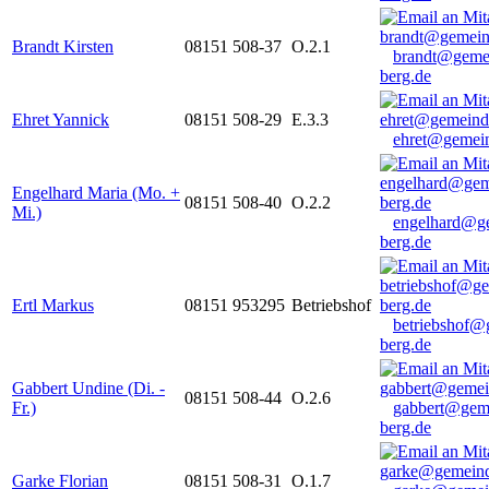
Brandt Kirsten
08151 508-37
O.2.1
brandt@geme
berg.de
Ehret Yannick
08151 508-29
E.3.3
ehret@gemein
Engelhard Maria (Mo. +
08151 508-40
O.2.2
Mi.)
engelhard@g
berg.de
Ertl Markus
08151 953295
Betriebshof
betriebshof@
berg.de
Gabbert Undine (Di. -
08151 508-44
O.2.6
Fr.)
gabbert@gem
berg.de
Garke Florian
08151 508-31
O.1.7