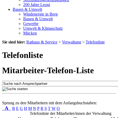
200 Jahre Leoni
Bauen & Umwelt
Windenergie in Berg
Bauen & Umwelt
Gewerbe
Umwelt & Klimaschutz
Mücken
Sie sind hier:
Rathaus & Service
>
Verwaltung
>
Telefonliste
Telefonliste
Mitarbeiter-Telefon-Liste
Sprung zu den Mitarbeitern mit dem Anfangsbuchstaben:
A
B
E
G
H
M
N
P
R
S
T
W
O
Telefonliste der Mitarbeiter/innen der Verwaltung