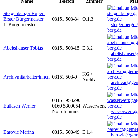
Name
Telefon
Zimmer
Mai
Steigenberger Rupert
Erster Bürgermeister
08151 508-34
O.1.3
1. Bürgermeister
steigenberge
berg.de
Abeltshauser Tobias
08151 508-15
E.3.2
abeltshauser
berg.de
KG /
Archivmitarbeiter/innen
08151 508-0
Archiv
archivar@gem
berg.de
08151 953296
Ballasch Werner
0160 5309054
Wasserwerk
Notrufnummer
wasserwerk@
berg.de
Barovic Marina
08151 508-49
E.1.4
barovic@gem