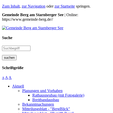
Zum Inhalt
,
zur Navigation
oder
zur Startseite
springen.
Gemeinde Berg am Starnberger See
| Online:
https://www.gemeinde-berg.de//
Suche
suchen
Schriftgröße
A
A
A
Aktuell
Planungen und Vorhaben
Rathausneubau (mit Fotogalerie)
Breitbandausbau
Bekanntmachungen
Mitteilungsblatt - "BergBlick"