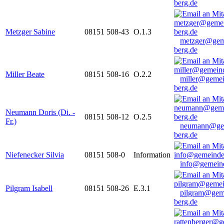
berg.de
Metzger Sabine
08151 508-43
O.1.3
metzger@gem
berg.de
Miller Beate
08151 508-16
O.2.2
miller@gemei
berg.de
Neumann Doris (Di. -
08151 508-12
O.2.5
Fr.)
neumann@ge
berg.de
Niefenecker Silvia
08151 508-0
Information
info@gemeind
Pilgram Isabell
08151 508-26
E.3.1
pilgram@gem
berg.de