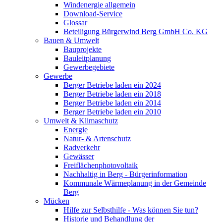
Windenergie allgemein
Download-Service
Glossar
Beteiligung Bürgerwind Berg GmbH Co. KG
Bauen & Umwelt
Bauprojekte
Bauleitplanung
Gewerbegebiete
Gewerbe
Berger Betriebe laden ein 2024
Berger Betriebe laden ein 2018
Berger Betriebe laden ein 2014
Berger Betriebe laden ein 2010
Umwelt & Klimaschutz
Energie
Natur- & Artenschutz
Radverkehr
Gewässer
Freiflächenphotovoltaik
Nachhaltig in Berg - Bürgerinformation
Kommunale Wärmeplanung in der Gemeinde
Berg
Mücken
Hilfe zur Selbsthilfe - Was können Sie tun?
Historie und Behandlung der