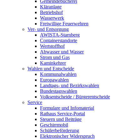
Gemeindebücherei
Kläranlage
Betriebshof
Wasserwerk
Freiwillige Feuerwehren
Ver- und Entsorgung
AWISTA-Starnberg
Containerstandorte
Wertstoffhof
Abwasser und Wasser
Strom und Gas
Kaminkehrer
Wahlen und Entscheide
Kommunalwahlen
Europawahlen
Landtags- und Bezirkswahlen
Bundestagswahlen
Volksentscheide / Bürgerentscheide
Service
Formulare und Infomaterial
Rathaus Service-Portal
Steuern und Beiträge
Geschirrmobil
Schülerbeförderung
Elektronischer Widerspruch