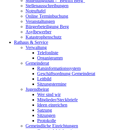
Mitteilungsblatt - "Betrifft Berg"
Stellenausschreibungen
Notruftafel
Online Terminbuchung
Veranstaltungen
Bürgerbeteiligung Berg
Asylbewerber
Katastrophenschutz
Rathaus & Service
Verwaltung
Telefonliste
Organigramm
Gemeinderat
Ratsinformationssystem
Geschäftsordnung Gemeinderat
Leitbild
Sitzungstermine
Jugendbeirat
Wer sind wir
Mitglieder/Steckbriefe
Ideen einreichen
Satzung
Sitzungen
Protokolle
Gemeindliche Einrichtungen