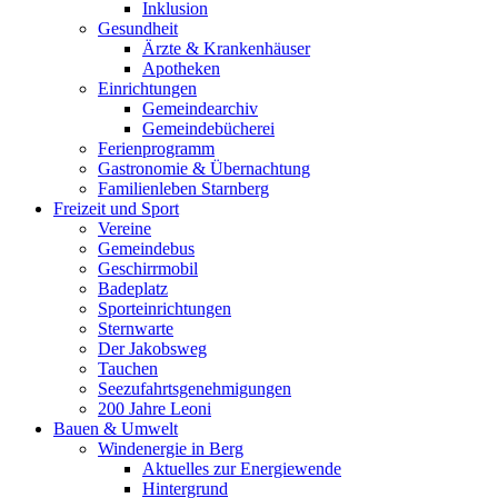
Inklusion
Gesundheit
Ärzte & Krankenhäuser
Apotheken
Einrichtungen
Gemeindearchiv
Gemeindebücherei
Ferienprogramm
Gastronomie & Übernachtung
Familienleben Starnberg
Freizeit und Sport
Vereine
Gemeindebus
Geschirrmobil
Badeplatz
Sporteinrichtungen
Sternwarte
Der Jakobsweg
Tauchen
Seezufahrtsgenehmigungen
200 Jahre Leoni
Bauen & Umwelt
Windenergie in Berg
Aktuelles zur Energiewende
Hintergrund