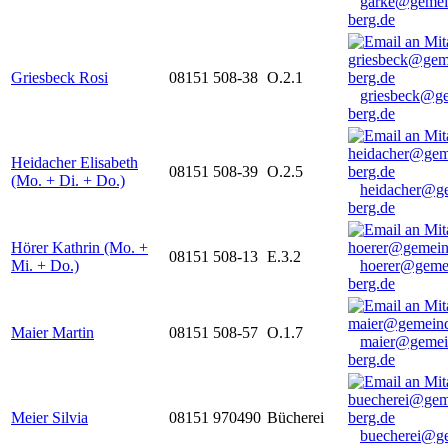
garke@gemei
berg.de
Griesbeck Rosi
08151 508-38
O.2.1
griesbeck@g
berg.de
Heidacher Elisabeth
08151 508-39
O.2.5
(Mo. + Di. + Do.)
heidacher@g
berg.de
Hörer Kathrin (Mo. +
08151 508-13
E.3.2
Mi. + Do.)
hoerer@geme
berg.de
Maier Martin
08151 508-57
O.1.7
maier@gemei
berg.de
Meier Silvia
08151 970490
Bücherei
buecherei@g