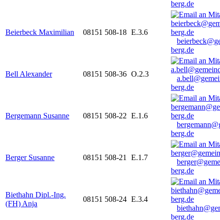
berg.de
Beierbeck Maximilian
08151 508-18
E.3.6
beierbeck@g
berg.de
Bell Alexander
08151 508-36
O.2.3
a.bell@gemei
berg.de
Bergemann Susanne
08151 508-22
E.1.6
bergemann@g
berg.de
Berger Susanne
08151 508-21
E.1.7
berger@geme
berg.de
Biethahn Dipl.-Ing.
08151 508-24
E.3.4
(FH) Anja
biethahn@ge
berg.de