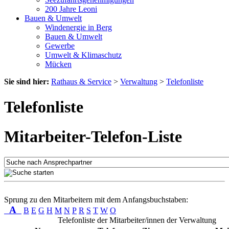
200 Jahre Leoni
Bauen & Umwelt
Windenergie in Berg
Bauen & Umwelt
Gewerbe
Umwelt & Klimaschutz
Mücken
Sie sind hier:
Rathaus & Service
>
Verwaltung
>
Telefonliste
Telefonliste
Mitarbeiter-Telefon-Liste
Sprung zu den Mitarbeitern mit dem Anfangsbuchstaben:
A
B
E
G
H
M
N
P
R
S
T
W
O
Telefonliste der Mitarbeiter/innen der Verwaltung