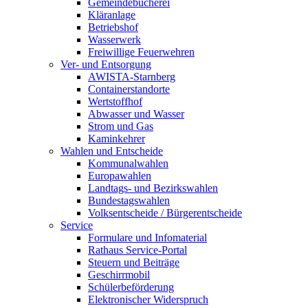
Gemeindebücherei
Kläranlage
Betriebshof
Wasserwerk
Freiwillige Feuerwehren
Ver- und Entsorgung
AWISTA-Starnberg
Containerstandorte
Wertstoffhof
Abwasser und Wasser
Strom und Gas
Kaminkehrer
Wahlen und Entscheide
Kommunalwahlen
Europawahlen
Landtags- und Bezirkswahlen
Bundestagswahlen
Volksentscheide / Bürgerentscheide
Service
Formulare und Infomaterial
Rathaus Service-Portal
Steuern und Beiträge
Geschirrmobil
Schülerbeförderung
Elektronischer Widerspruch