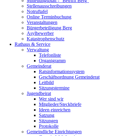
Mitteilungsblatt - "Betrifft Berg"
Stellenausschreibungen
Notruftafel
Online Terminbuchung
Veranstaltungen
Bürgerbeteiligung Berg
Asylbewerber
Katastrophenschutz
Rathaus & Service
Verwaltung
Telefonliste
Organigramm
Gemeinderat
Ratsinformationssystem
Geschäftsordnung Gemeinderat
Leitbild
Sitzungstermine
Jugendbeirat
Wer sind wir
Mitglieder/Steckbriefe
Ideen einreichen
Satzung
Sitzungen
Protokolle
Gemeindliche Einrichtungen