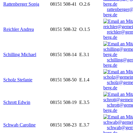
Rattenberger Sonja
08151 508-41
O.2.6
rattenberger
berg.de
Reichler Andrea
08151 508-32
O.1.5
reichler@gem
berg.de
Schilling Michael
08151 508-14
E.3.1
schilling@ge
berg.de
Scholz Stefanie
08151 508-50
E.1.4
scholz@geme
berg.de
Schrott Edwin
08151 508-19
E.3.5
schrott@geme
berg.de
Schwab Caroline
08151 508-23
E.3.7
schwab@gem
berg.de