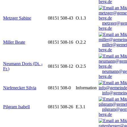
berg.de
Metzger Sabine
08151 508-43
O.1.3
metzger@gem
berg.de
Miller Beate
08151 508-16
O.2.2
miller@gemei
berg.de
Neumann Doris (Di. -
08151 508-12
O.2.5
Fr.)
neumann@ge
berg.de
Niefenecker Silvia
08151 508-0
Information
info@gemeind
Pilgram Isabell
08151 508-26
E.3.1
pilgram@gem
berg.de