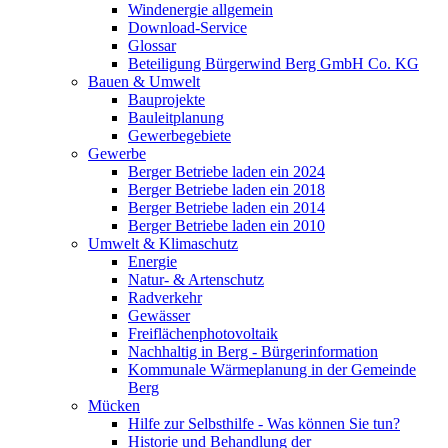
Windenergie allgemein
Download-Service
Glossar
Beteiligung Bürgerwind Berg GmbH Co. KG
Bauen & Umwelt
Bauprojekte
Bauleitplanung
Gewerbegebiete
Gewerbe
Berger Betriebe laden ein 2024
Berger Betriebe laden ein 2018
Berger Betriebe laden ein 2014
Berger Betriebe laden ein 2010
Umwelt & Klimaschutz
Energie
Natur- & Artenschutz
Radverkehr
Gewässer
Freiflächenphotovoltaik
Nachhaltig in Berg - Bürgerinformation
Kommunale Wärmeplanung in der Gemeinde
Berg
Mücken
Hilfe zur Selbsthilfe - Was können Sie tun?
Historie und Behandlung der