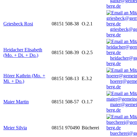
garke@gemei
berg.de
Griesbeck Rosi
08151 508-38
O.2.1
griesbeck@g
berg.de
Heidacher Elisabeth
08151 508-39
O.2.5
(Mo. + Di. + Do.)
heidacher@g
berg.de
Hörer Kathrin (Mo. +
08151 508-13
E.3.2
Mi. + Do.)
hoerer@geme
berg.de
Maier Martin
08151 508-57
O.1.7
maier@gemei
berg.de
Meier Silvia
08151 970490
Bücherei
buecherei@g