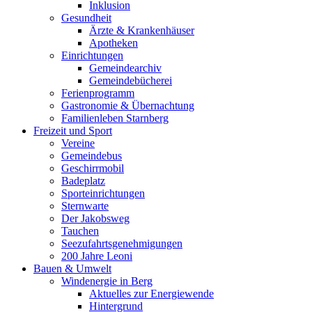
Inklusion
Gesundheit
Ärzte & Krankenhäuser
Apotheken
Einrichtungen
Gemeindearchiv
Gemeindebücherei
Ferienprogramm
Gastronomie & Übernachtung
Familienleben Starnberg
Freizeit und Sport
Vereine
Gemeindebus
Geschirrmobil
Badeplatz
Sporteinrichtungen
Sternwarte
Der Jakobsweg
Tauchen
Seezufahrtsgenehmigungen
200 Jahre Leoni
Bauen & Umwelt
Windenergie in Berg
Aktuelles zur Energiewende
Hintergrund