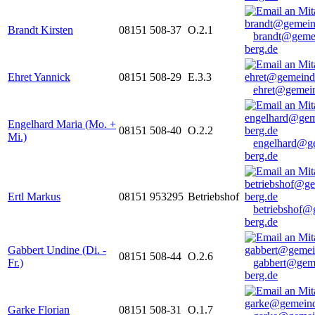
Brandt Kirsten
08151 508-37
O.2.1
brandt@geme
berg.de
Ehret Yannick
08151 508-29
E.3.3
ehret@gemein
Engelhard Maria (Mo. +
08151 508-40
O.2.2
Mi.)
engelhard@g
berg.de
Ertl Markus
08151 953295
Betriebshof
betriebshof@
berg.de
Gabbert Undine (Di. -
08151 508-44
O.2.6
Fr.)
gabbert@gem
berg.de
Garke Florian
08151 508-31
O.1.7