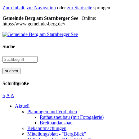
Zum Inhalt
,
zur Navigation
oder
zur Startseite
springen.
Gemeinde Berg am Starnberger See
| Online:
https://www.gemeinde-berg.de//
Suche
suchen
Schriftgröße
A
A
A
Aktuell
Planungen und Vorhaben
Rathausneubau (mit Fotogalerie)
Breitbandausbau
Bekanntmachungen
Mitteilungsblatt - "BergBlick"