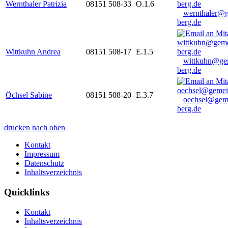
Wernthaler Patrizia
08151 508-33
O.1.6
wernthaler@
berg.de
Wittkuhn Andrea
08151 508-17
E.1.5
wittkuhn@ge
berg.de
Öchsel Sabine
08151 508-20
E.3.7
oechsel@gem
berg.de
drucken
nach oben
Kontakt
Impressum
Datenschutz
Inhaltsverzeichnis
Quicklinks
Kontakt
Inhaltsverzeichnis