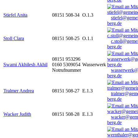
Stiefel Anita
08151 508-34
O.1.3
stiefel@geme
berg.de
Stoll Clara
08151 508-25
O.1.1
c.stoll@geme
berg.de
08151 953296
Swami Akhilesh Akhil
0160 5309054
Wasserwerk
Notrufnummer
wasserwerk@
berg.de
Tralmer Andrea
08151 508-27
E.1.3
tralmer@gem
berg.de
Wacker Judith
08151 508-28
E.1.3
wacker@geme
berg.de