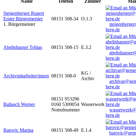
Name
Telefon
Zimmer
Mai
Steigenberger Rupert
Erster Bürgermeister
08151 508-34
O.1.3
1. Bürgermeister
steigenberge
berg.de
Abeltshauser Tobias
08151 508-15
E.3.2
abeltshauser
berg.de
KG /
Archivmitarbeiter/innen
08151 508-0
Archiv
archivar@gem
berg.de
08151 953296
Ballasch Werner
0160 5309054
Wasserwerk
Notrufnummer
wasserwerk@
berg.de
Barovic Marina
08151 508-49
E.1.4
barovic@gem