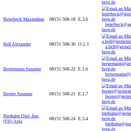
berg.de
Beierbeck Maximilian
08151 508-18
E.3.6
beierbeck@g
berg.de
Bell Alexander
08151 508-36
O.2.3
a.bell@gemei
berg.de
Bergemann Susanne
08151 508-22
E.1.6
bergemann@g
berg.de
Berger Susanne
08151 508-21
E.1.7
berger@geme
berg.de
Biethahn Dipl.-Ing.
08151 508-24
E.3.4
(FH) Anja
biethahn@ge
berg.de