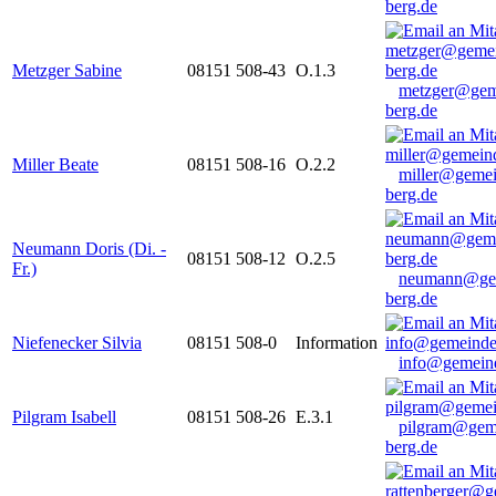
berg.de
Metzger Sabine
08151 508-43
O.1.3
metzger@gem
berg.de
Miller Beate
08151 508-16
O.2.2
miller@gemei
berg.de
Neumann Doris (Di. -
08151 508-12
O.2.5
Fr.)
neumann@ge
berg.de
Niefenecker Silvia
08151 508-0
Information
info@gemeind
Pilgram Isabell
08151 508-26
E.3.1
pilgram@gem
berg.de