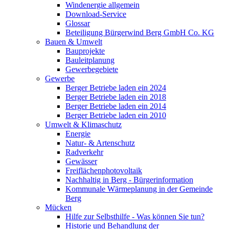
Windenergie allgemein
Download-Service
Glossar
Beteiligung Bürgerwind Berg GmbH Co. KG
Bauen & Umwelt
Bauprojekte
Bauleitplanung
Gewerbegebiete
Gewerbe
Berger Betriebe laden ein 2024
Berger Betriebe laden ein 2018
Berger Betriebe laden ein 2014
Berger Betriebe laden ein 2010
Umwelt & Klimaschutz
Energie
Natur- & Artenschutz
Radverkehr
Gewässer
Freiflächenphotovoltaik
Nachhaltig in Berg - Bürgerinformation
Kommunale Wärmeplanung in der Gemeinde
Berg
Mücken
Hilfe zur Selbsthilfe - Was können Sie tun?
Historie und Behandlung der