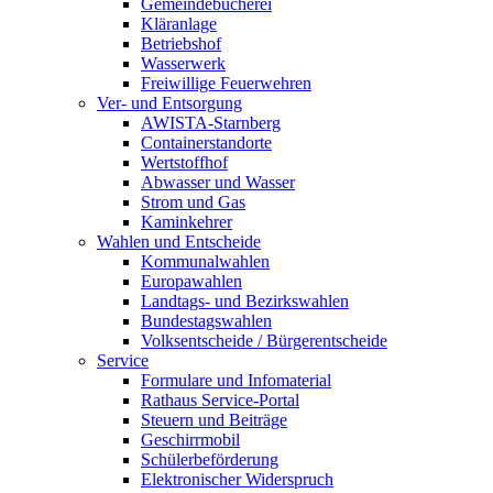
Gemeindebücherei
Kläranlage
Betriebshof
Wasserwerk
Freiwillige Feuerwehren
Ver- und Entsorgung
AWISTA-Starnberg
Containerstandorte
Wertstoffhof
Abwasser und Wasser
Strom und Gas
Kaminkehrer
Wahlen und Entscheide
Kommunalwahlen
Europawahlen
Landtags- und Bezirkswahlen
Bundestagswahlen
Volksentscheide / Bürgerentscheide
Service
Formulare und Infomaterial
Rathaus Service-Portal
Steuern und Beiträge
Geschirrmobil
Schülerbeförderung
Elektronischer Widerspruch