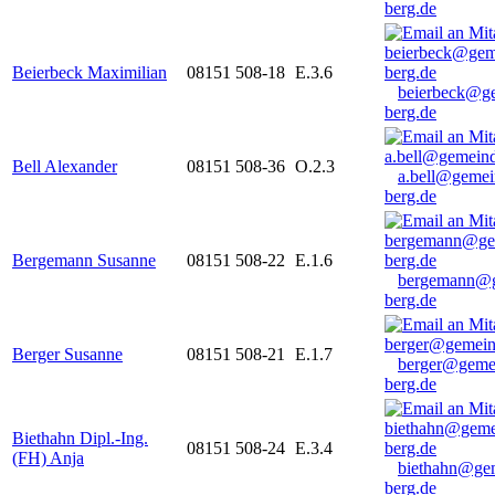
berg.de
Beierbeck Maximilian
08151 508-18
E.3.6
beierbeck@g
berg.de
Bell Alexander
08151 508-36
O.2.3
a.bell@gemei
berg.de
Bergemann Susanne
08151 508-22
E.1.6
bergemann@g
berg.de
Berger Susanne
08151 508-21
E.1.7
berger@geme
berg.de
Biethahn Dipl.-Ing.
08151 508-24
E.3.4
(FH) Anja
biethahn@ge
berg.de