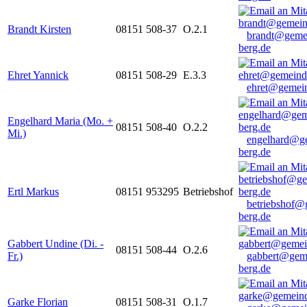
Brandt Kirsten
08151 508-37
O.2.1
brandt@geme
berg.de
Ehret Yannick
08151 508-29
E.3.3
ehret@gemein
Engelhard Maria (Mo. +
08151 508-40
O.2.2
Mi.)
engelhard@g
berg.de
Ertl Markus
08151 953295
Betriebshof
betriebshof@
berg.de
Gabbert Undine (Di. -
08151 508-44
O.2.6
Fr.)
gabbert@gem
berg.de
Garke Florian
08151 508-31
O.1.7