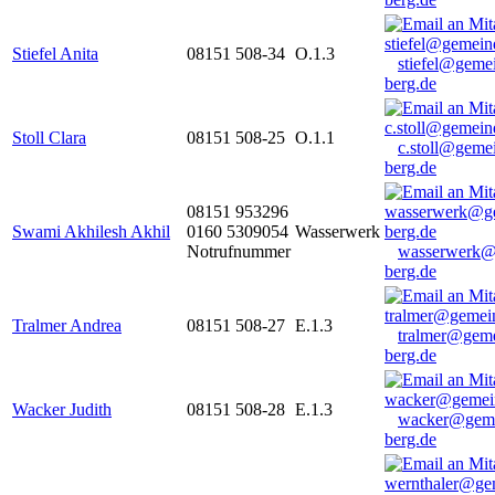
Stiefel Anita
08151 508-34
O.1.3
stiefel@geme
berg.de
Stoll Clara
08151 508-25
O.1.1
c.stoll@geme
berg.de
08151 953296
Swami Akhilesh Akhil
0160 5309054
Wasserwerk
Notrufnummer
wasserwerk@
berg.de
Tralmer Andrea
08151 508-27
E.1.3
tralmer@gem
berg.de
Wacker Judith
08151 508-28
E.1.3
wacker@geme
berg.de