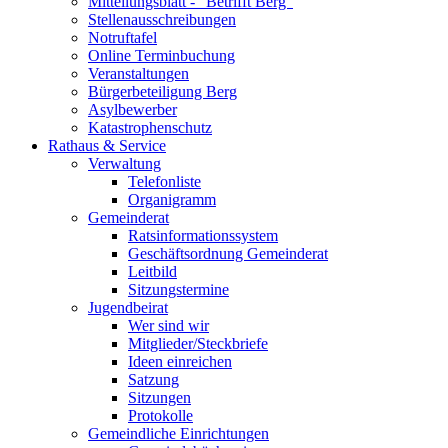
Mitteilungsblatt - "Betrifft Berg"
Stellenausschreibungen
Notruftafel
Online Terminbuchung
Veranstaltungen
Bürgerbeteiligung Berg
Asylbewerber
Katastrophenschutz
Rathaus & Service
Verwaltung
Telefonliste
Organigramm
Gemeinderat
Ratsinformationssystem
Geschäftsordnung Gemeinderat
Leitbild
Sitzungstermine
Jugendbeirat
Wer sind wir
Mitglieder/Steckbriefe
Ideen einreichen
Satzung
Sitzungen
Protokolle
Gemeindliche Einrichtungen