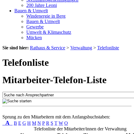
200 Jahre Leoni
Bauen & Umwelt
Windenergie in Berg
Bauen & Umwelt
Gewerbe
Umwelt & Klimaschutz
Mücken
Sie sind hier:
Rathaus & Service
>
Verwaltung
>
Telefonliste
Telefonliste
Mitarbeiter-Telefon-Liste
Sprung zu den Mitarbeitern mit dem Anfangsbuchstaben:
A
B
E
G
H
M
N
P
R
S
T
W
O
Telefonliste der Mitarbeiter/innen der Verwaltung