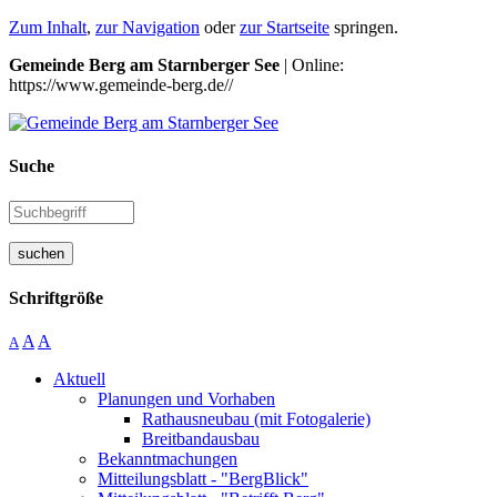
Zum Inhalt
,
zur Navigation
oder
zur Startseite
springen.
Gemeinde Berg am Starnberger See
| Online:
https://www.gemeinde-berg.de//
Suche
suchen
Schriftgröße
A
A
A
Aktuell
Planungen und Vorhaben
Rathausneubau (mit Fotogalerie)
Breitbandausbau
Bekanntmachungen
Mitteilungsblatt - "BergBlick"