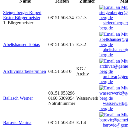
Name
Telefon
Zimmer
Mai
Steigenberger Rupert
Erster Bürgermeister
08151 508-34
O.1.3
1. Bürgermeister
steigenberge
berg.de
Abeltshauser Tobias
08151 508-15
E.3.2
abeltshauser
berg.de
KG /
Archivmitarbeiter/innen
08151 508-0
Archiv
archivar@gem
berg.de
08151 953296
Ballasch Werner
0160 5309054
Wasserwerk
Notrufnummer
wasserwerk@
berg.de
Barovic Marina
08151 508-49
E.1.4
barovic@gem