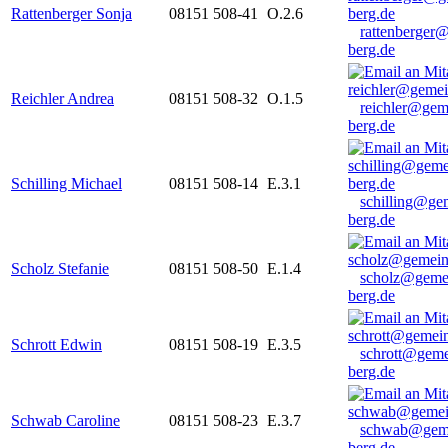
Rattenberger Sonja
08151 508-41
O.2.6
rattenberger
berg.de
Reichler Andrea
08151 508-32
O.1.5
reichler@gem
berg.de
Schilling Michael
08151 508-14
E.3.1
schilling@ge
berg.de
Scholz Stefanie
08151 508-50
E.1.4
scholz@geme
berg.de
Schrott Edwin
08151 508-19
E.3.5
schrott@geme
berg.de
Schwab Caroline
08151 508-23
E.3.7
schwab@gem
berg.de