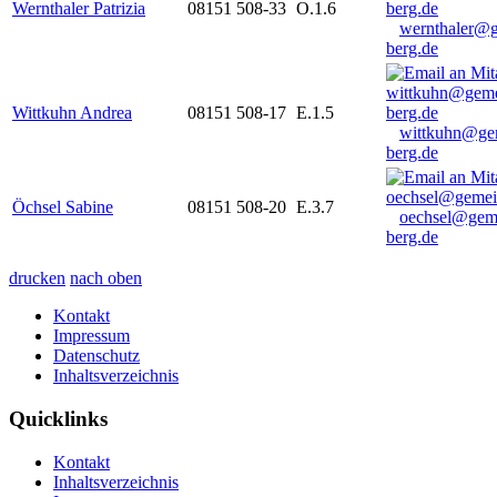
Wernthaler Patrizia
08151 508-33
O.1.6
wernthaler@
berg.de
Wittkuhn Andrea
08151 508-17
E.1.5
wittkuhn@ge
berg.de
Öchsel Sabine
08151 508-20
E.3.7
oechsel@gem
berg.de
drucken
nach oben
Kontakt
Impressum
Datenschutz
Inhaltsverzeichnis
Quicklinks
Kontakt
Inhaltsverzeichnis