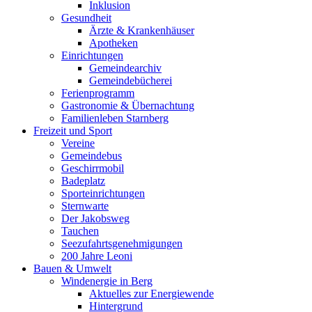
Inklusion
Gesundheit
Ärzte & Krankenhäuser
Apotheken
Einrichtungen
Gemeindearchiv
Gemeindebücherei
Ferienprogramm
Gastronomie & Übernachtung
Familienleben Starnberg
Freizeit und Sport
Vereine
Gemeindebus
Geschirrmobil
Badeplatz
Sporteinrichtungen
Sternwarte
Der Jakobsweg
Tauchen
Seezufahrtsgenehmigungen
200 Jahre Leoni
Bauen & Umwelt
Windenergie in Berg
Aktuelles zur Energiewende
Hintergrund