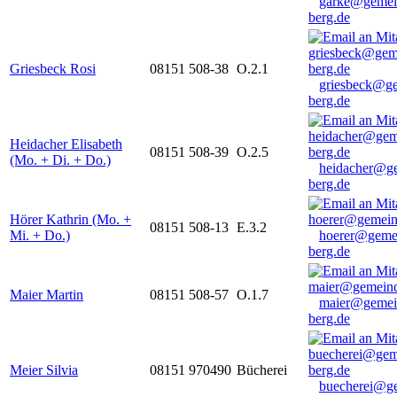
garke@gemei
berg.de
Griesbeck Rosi
08151 508-38
O.2.1
griesbeck@g
berg.de
Heidacher Elisabeth
08151 508-39
O.2.5
(Mo. + Di. + Do.)
heidacher@g
berg.de
Hörer Kathrin (Mo. +
08151 508-13
E.3.2
Mi. + Do.)
hoerer@geme
berg.de
Maier Martin
08151 508-57
O.1.7
maier@gemei
berg.de
Meier Silvia
08151 970490
Bücherei
buecherei@g