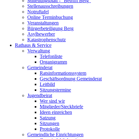
Mitteilungsblatt - "Betrifft Berg"
Stellenausschreibungen
Notruftafel
Online Terminbuchung
Veranstaltungen
Bürgerbeteiligung Berg
Asylbewerber
Katastrophenschutz
Rathaus & Service
Verwaltung
Telefonliste
Organigramm
Gemeinderat
Ratsinformationssystem
Geschäftsordnung Gemeinderat
Leitbild
Sitzungstermine
Jugendbeirat
Wer sind wir
Mitglieder/Steckbriefe
Ideen einreichen
Satzung
Sitzungen
Protokolle
Gemeindliche Einrichtungen