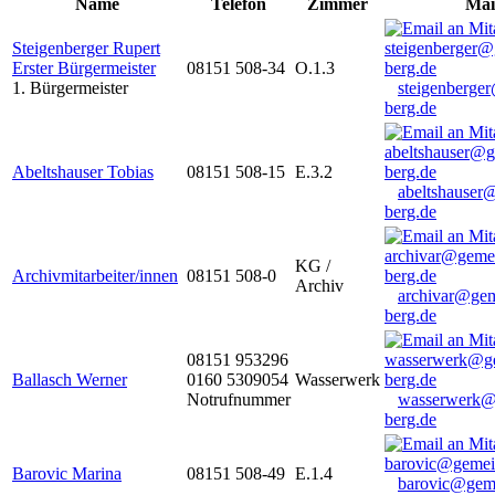
Name
Telefon
Zimmer
Mai
Steigenberger Rupert
Erster Bürgermeister
08151 508-34
O.1.3
1. Bürgermeister
steigenberge
berg.de
Abeltshauser Tobias
08151 508-15
E.3.2
abeltshauser
berg.de
KG /
Archivmitarbeiter/innen
08151 508-0
Archiv
archivar@gem
berg.de
08151 953296
Ballasch Werner
0160 5309054
Wasserwerk
Notrufnummer
wasserwerk@
berg.de
Barovic Marina
08151 508-49
E.1.4
barovic@gem