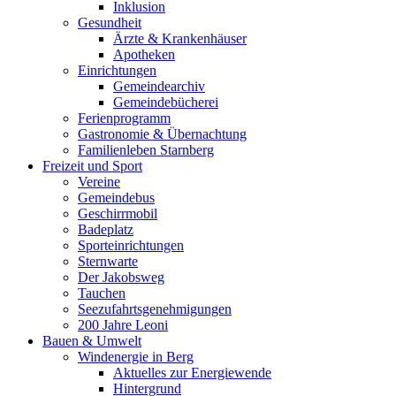
Inklusion
Gesundheit
Ärzte & Krankenhäuser
Apotheken
Einrichtungen
Gemeindearchiv
Gemeindebücherei
Ferienprogramm
Gastronomie & Übernachtung
Familienleben Starnberg
Freizeit und Sport
Vereine
Gemeindebus
Geschirrmobil
Badeplatz
Sporteinrichtungen
Sternwarte
Der Jakobsweg
Tauchen
Seezufahrtsgenehmigungen
200 Jahre Leoni
Bauen & Umwelt
Windenergie in Berg
Aktuelles zur Energiewende
Hintergrund