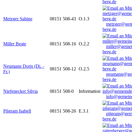
berg.de
Metzger Sabine
08151 508-43
O.1.3
metzger@gem
berg.de
Miller Beate
08151 508-16
O.2.2
miller@gemei
berg.de
Neumann Doris (Di. -
08151 508-12
O.2.5
Fr.)
neumann@ge
berg.de
Niefenecker Silvia
08151 508-0
Information
info@gemeind
Pilgram Isabell
08151 508-26
E.3.1
pilgram@gem
berg.de