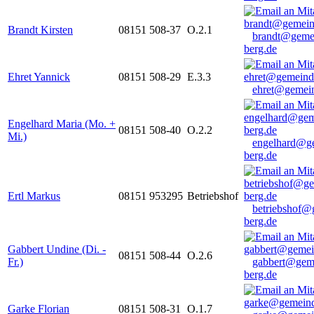
Brandt Kirsten
08151 508-37
O.2.1
brandt@geme
berg.de
Ehret Yannick
08151 508-29
E.3.3
ehret@gemein
Engelhard Maria (Mo. +
08151 508-40
O.2.2
Mi.)
engelhard@g
berg.de
Ertl Markus
08151 953295
Betriebshof
betriebshof@
berg.de
Gabbert Undine (Di. -
08151 508-44
O.2.6
Fr.)
gabbert@gem
berg.de
Garke Florian
08151 508-31
O.1.7