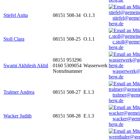
Stiefel Anita
08151 508-34
O.1.3
stiefel@geme
berg.de
Stoll Clara
08151 508-25
O.1.1
c.stoll@geme
berg.de
08151 953296
Swami Akhilesh Akhil
0160 5309054
Wasserwerk
Notrufnummer
wasserwerk@
berg.de
Tralmer Andrea
08151 508-27
E.1.3
tralmer@gem
berg.de
Wacker Judith
08151 508-28
E.1.3
wacker@geme
berg.de