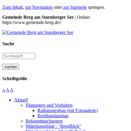
Zum Inhalt
,
zur Navigation
oder
zur Startseite
springen.
Gemeinde Berg am Starnberger See
| Online:
https://www.gemeinde-berg.de//
Suche
suchen
Schriftgröße
A
A
A
Aktuell
Planungen und Vorhaben
Rathausneubau (mit Fotogalerie)
Breitbandausbau
Bekanntmachungen
Mitteilungsblatt - "BergBlick"