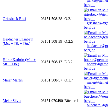
garke@gemei
berg.de
Griesbeck Rosi
08151 508-38
O.2.1
griesbeck@g
berg.de
Heidacher Elisabeth
08151 508-39
O.2.5
(Mo. + Di. + Do.)
heidacher@g
berg.de
Hörer Kathrin (Mo. +
08151 508-13
E.3.2
Mi. + Do.)
hoerer@geme
berg.de
Maier Martin
08151 508-57
O.1.7
maier@gemei
berg.de
Meier Silvia
08151 970490
Bücherei
buecherei@g