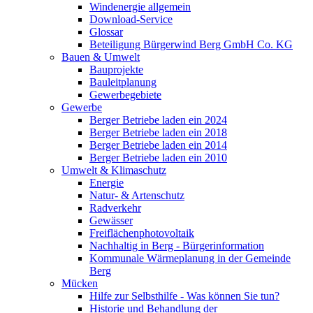
Windenergie allgemein
Download-Service
Glossar
Beteiligung Bürgerwind Berg GmbH Co. KG
Bauen & Umwelt
Bauprojekte
Bauleitplanung
Gewerbegebiete
Gewerbe
Berger Betriebe laden ein 2024
Berger Betriebe laden ein 2018
Berger Betriebe laden ein 2014
Berger Betriebe laden ein 2010
Umwelt & Klimaschutz
Energie
Natur- & Artenschutz
Radverkehr
Gewässer
Freiflächenphotovoltaik
Nachhaltig in Berg - Bürgerinformation
Kommunale Wärmeplanung in der Gemeinde
Berg
Mücken
Hilfe zur Selbsthilfe - Was können Sie tun?
Historie und Behandlung der