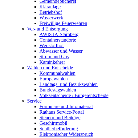
Gemeindebücherei
Kläranlage
Betriebshof
Wasserwerk
Freiwillige Feuerwehren
Ver- und Entsorgung
AWISTA-Starnberg
Containerstandorte
Wertstoffhof
Abwasser und Wasser
Strom und Gas
Kaminkehrer
Wahlen und Entscheide
Kommunalwahlen
Europawahlen
Landtags- und Bezirkswahlen
Bundestagswahlen
Volksentscheide / Bürgerentscheide
Service
Formulare und Infomaterial
Rathaus Service-Portal
Steuern und Beiträge
Geschirrmobil
Schülerbeförderung
Elektronischer Widerspruch