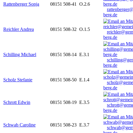
Rattenberger Sonja
08151 508-41
O.2.6
rattenberger
berg.de
Reichler Andrea
08151 508-32
O.1.5
reichler@gem
berg.de
Schilling Michael
08151 508-14
E.3.1
schilling@ge
berg.de
Scholz Stefanie
08151 508-50
E.1.4
scholz@geme
berg.de
Schrott Edwin
08151 508-19
E.3.5
schrott@geme
berg.de
Schwab Caroline
08151 508-23
E.3.7
schwab@gem
berg.de