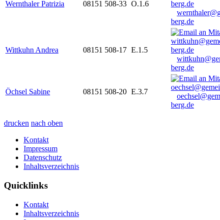
Wernthaler Patrizia
08151 508-33
O.1.6
wernthaler@
berg.de
Wittkuhn Andrea
08151 508-17
E.1.5
wittkuhn@ge
berg.de
Öchsel Sabine
08151 508-20
E.3.7
oechsel@gem
berg.de
drucken
nach oben
Kontakt
Impressum
Datenschutz
Inhaltsverzeichnis
Quicklinks
Kontakt
Inhaltsverzeichnis