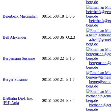
berg.de
Beierbeck Maximilian
08151 508-18
E.3.6
beierbeck@g
berg.de
Bell Alexander
08151 508-36
O.2.3
a.bell@gemei
berg.de
Bergemann Susanne
08151 508-22
E.1.6
bergemann@g
berg.de
Berger Susanne
08151 508-21
E.1.7
berger@geme
berg.de
Biethahn Dipl.-Ing.
08151 508-24
E.3.4
(FH) Anja
biethahn@ge
berg.de