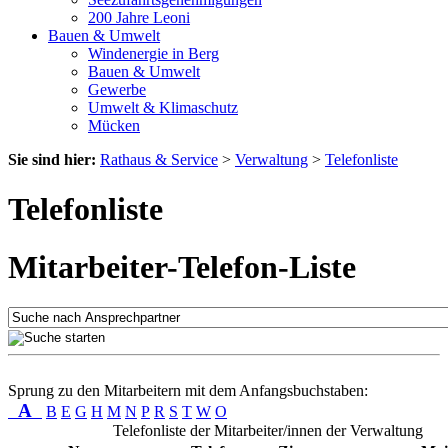
200 Jahre Leoni
Bauen & Umwelt
Windenergie in Berg
Bauen & Umwelt
Gewerbe
Umwelt & Klimaschutz
Mücken
Sie sind hier:
Rathaus & Service
>
Verwaltung
>
Telefonliste
Telefonliste
Mitarbeiter-Telefon-Liste
Sprung zu den Mitarbeitern mit dem Anfangsbuchstaben:
A
B
E
G
H
M
N
P
R
S
T
W
O
Telefonliste der Mitarbeiter/innen der Verwaltung