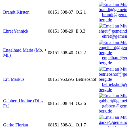
Brandt Kirsten
08151 508-37
O.2.1
brandt@geme
berg.de
Ehret Yannick
08151 508-29
E.3.3
ehret@gemein
Engelhard Maria (Mo. +
08151 508-40
O.2.2
Mi.)
engelhard@g
berg.de
Ertl Markus
08151 953295
Betriebshof
betriebshof@
berg.de
Gabbert Undine (Di. -
08151 508-44
O.2.6
Fr.)
gabbert@gem
berg.de
Garke Florian
08151 508-31
O.1.7