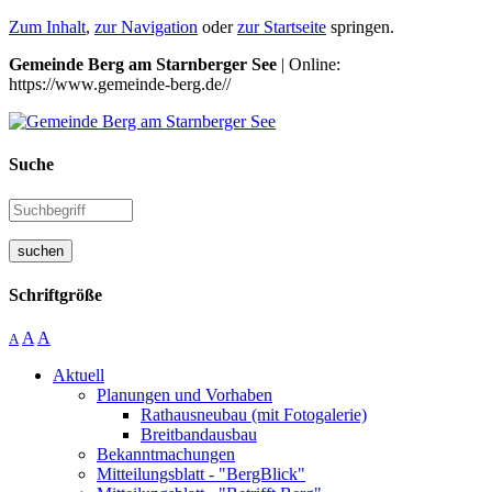
Zum Inhalt
,
zur Navigation
oder
zur Startseite
springen.
Gemeinde Berg am Starnberger See
| Online:
https://www.gemeinde-berg.de//
Suche
suchen
Schriftgröße
A
A
A
Aktuell
Planungen und Vorhaben
Rathausneubau (mit Fotogalerie)
Breitbandausbau
Bekanntmachungen
Mitteilungsblatt - "BergBlick"