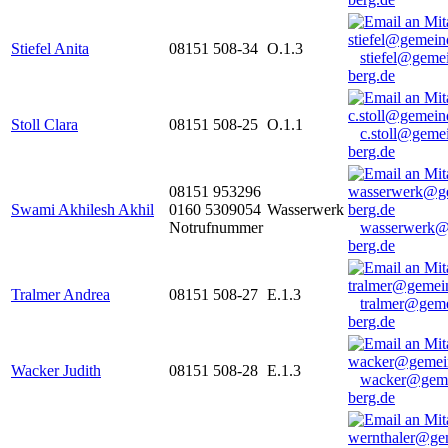
Stiefel Anita
08151 508-34
O.1.3
stiefel@geme
berg.de
Stoll Clara
08151 508-25
O.1.1
c.stoll@geme
berg.de
08151 953296
Swami Akhilesh Akhil
0160 5309054
Wasserwerk
Notrufnummer
wasserwerk@
berg.de
Tralmer Andrea
08151 508-27
E.1.3
tralmer@gem
berg.de
Wacker Judith
08151 508-28
E.1.3
wacker@geme
berg.de