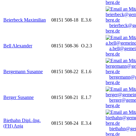
berg.de
Beierbeck Maximilian
08151 508-18
E.3.6
beierbeck@g
berg.de
Bell Alexander
08151 508-36
O.2.3
a.bell@gemei
berg.de
Bergemann Susanne
08151 508-22
E.1.6
bergemann@g
berg.de
Berger Susanne
08151 508-21
E.1.7
berger@geme
berg.de
Biethahn Dipl.-Ing.
08151 508-24
E.3.4
(FH) Anja
biethahn@ge
berg.de