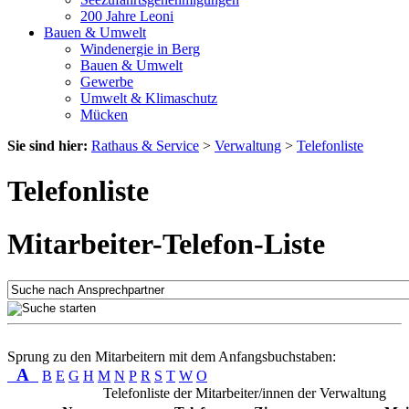
200 Jahre Leoni
Bauen & Umwelt
Windenergie in Berg
Bauen & Umwelt
Gewerbe
Umwelt & Klimaschutz
Mücken
Sie sind hier:
Rathaus & Service
>
Verwaltung
>
Telefonliste
Telefonliste
Mitarbeiter-Telefon-Liste
Sprung zu den Mitarbeitern mit dem Anfangsbuchstaben:
A
B
E
G
H
M
N
P
R
S
T
W
O
Telefonliste der Mitarbeiter/innen der Verwaltung