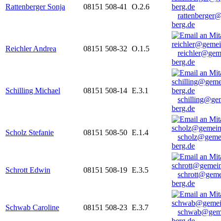
Rattenberger Sonja
08151 508-41
O.2.6
rattenberger
berg.de
Reichler Andrea
08151 508-32
O.1.5
reichler@gem
berg.de
Schilling Michael
08151 508-14
E.3.1
schilling@ge
berg.de
Scholz Stefanie
08151 508-50
E.1.4
scholz@geme
berg.de
Schrott Edwin
08151 508-19
E.3.5
schrott@geme
berg.de
Schwab Caroline
08151 508-23
E.3.7
schwab@gem
berg.de