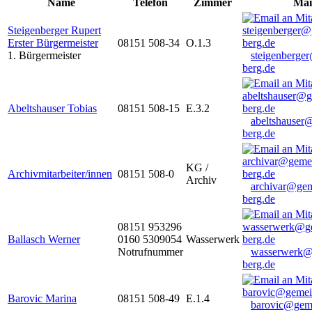
Name
Telefon
Zimmer
Mai
Steigenberger Rupert
Erster Bürgermeister
08151 508-34
O.1.3
1. Bürgermeister
steigenberge
berg.de
Abeltshauser Tobias
08151 508-15
E.3.2
abeltshauser
berg.de
KG /
Archivmitarbeiter/innen
08151 508-0
Archiv
archivar@gem
berg.de
08151 953296
Ballasch Werner
0160 5309054
Wasserwerk
Notrufnummer
wasserwerk@
berg.de
Barovic Marina
08151 508-49
E.1.4
barovic@gem