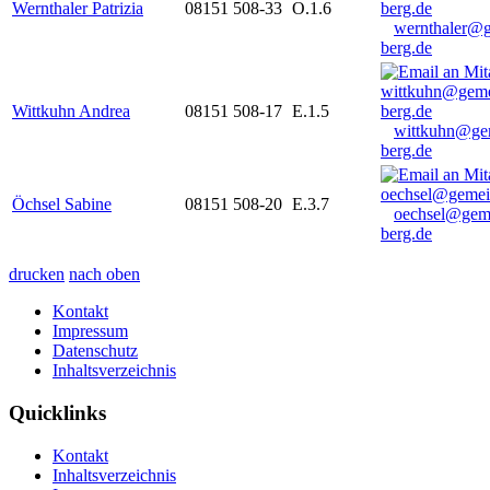
Wernthaler Patrizia
08151 508-33
O.1.6
wernthaler@
berg.de
Wittkuhn Andrea
08151 508-17
E.1.5
wittkuhn@ge
berg.de
Öchsel Sabine
08151 508-20
E.3.7
oechsel@gem
berg.de
drucken
nach oben
Kontakt
Impressum
Datenschutz
Inhaltsverzeichnis
Quicklinks
Kontakt
Inhaltsverzeichnis