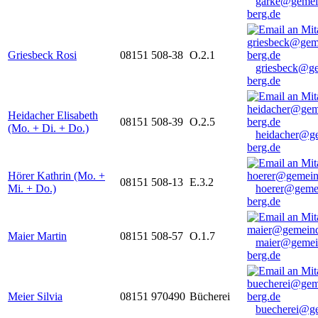
garke@gemei
berg.de
Griesbeck Rosi
08151 508-38
O.2.1
griesbeck@g
berg.de
Heidacher Elisabeth
08151 508-39
O.2.5
(Mo. + Di. + Do.)
heidacher@g
berg.de
Hörer Kathrin (Mo. +
08151 508-13
E.3.2
Mi. + Do.)
hoerer@geme
berg.de
Maier Martin
08151 508-57
O.1.7
maier@gemei
berg.de
Meier Silvia
08151 970490
Bücherei
buecherei@g