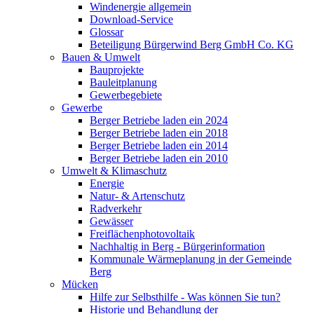
Windenergie allgemein
Download-Service
Glossar
Beteiligung Bürgerwind Berg GmbH Co. KG
Bauen & Umwelt
Bauprojekte
Bauleitplanung
Gewerbegebiete
Gewerbe
Berger Betriebe laden ein 2024
Berger Betriebe laden ein 2018
Berger Betriebe laden ein 2014
Berger Betriebe laden ein 2010
Umwelt & Klimaschutz
Energie
Natur- & Artenschutz
Radverkehr
Gewässer
Freiflächenphotovoltaik
Nachhaltig in Berg - Bürgerinformation
Kommunale Wärmeplanung in der Gemeinde
Berg
Mücken
Hilfe zur Selbsthilfe - Was können Sie tun?
Historie und Behandlung der