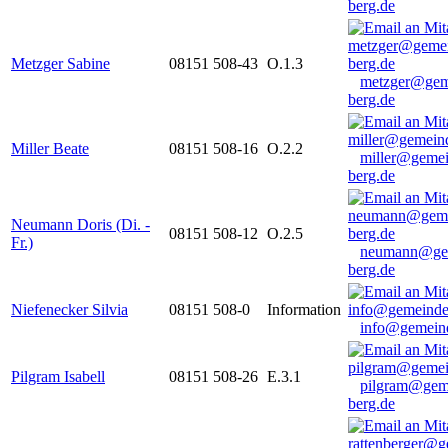
berg.de
Metzger Sabine
08151 508-43
O.1.3
metzger@gem
berg.de
Miller Beate
08151 508-16
O.2.2
miller@gemei
berg.de
Neumann Doris (Di. -
08151 508-12
O.2.5
Fr.)
neumann@ge
berg.de
Niefenecker Silvia
08151 508-0
Information
info@gemeind
Pilgram Isabell
08151 508-26
E.3.1
pilgram@gem
berg.de