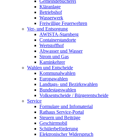
Gemeindebücherei
Kläranlage
Betriebshof
Wasserwerk
Freiwillige Feuerwehren
Ver- und Entsorgung
AWISTA-Starnberg
Containerstandorte
Wertstoffhof
Abwasser und Wasser
Strom und Gas
Kaminkehrer
Wahlen und Entscheide
Kommunalwahlen
Europawahlen
Landtags- und Bezirkswahlen
Bundestagswahlen
Volksentscheide / Bürgerentscheide
Service
Formulare und Infomaterial
Rathaus Service-Portal
Steuern und Beiträge
Geschirrmobil
Schülerbeförderung
Elektronischer Widerspruch