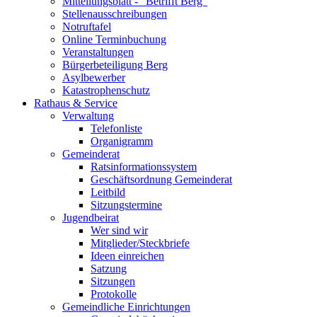
Mitteilungsblatt - "Betrifft Berg"
Stellenausschreibungen
Notruftafel
Online Terminbuchung
Veranstaltungen
Bürgerbeteiligung Berg
Asylbewerber
Katastrophenschutz
Rathaus & Service
Verwaltung
Telefonliste
Organigramm
Gemeinderat
Ratsinformationssystem
Geschäftsordnung Gemeinderat
Leitbild
Sitzungstermine
Jugendbeirat
Wer sind wir
Mitglieder/Steckbriefe
Ideen einreichen
Satzung
Sitzungen
Protokolle
Gemeindliche Einrichtungen