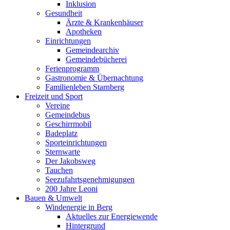
Inklusion
Gesundheit
Ärzte & Krankenhäuser
Apotheken
Einrichtungen
Gemeindearchiv
Gemeindebücherei
Ferienprogramm
Gastronomie & Übernachtung
Familienleben Starnberg
Freizeit und Sport
Vereine
Gemeindebus
Geschirrmobil
Badeplatz
Sporteinrichtungen
Sternwarte
Der Jakobsweg
Tauchen
Seezufahrtsgenehmigungen
200 Jahre Leoni
Bauen & Umwelt
Windenergie in Berg
Aktuelles zur Energiewende
Hintergrund