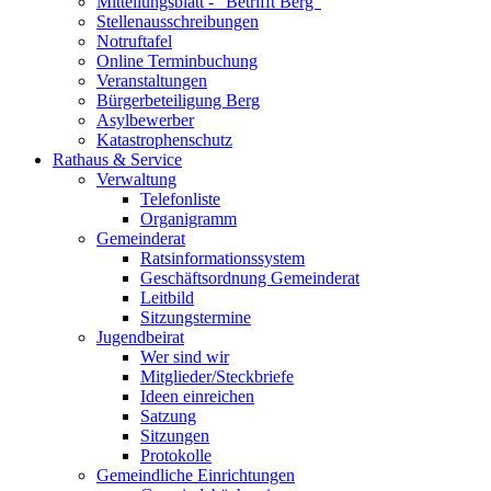
Mitteilungsblatt - "Betrifft Berg"
Stellenausschreibungen
Notruftafel
Online Terminbuchung
Veranstaltungen
Bürgerbeteiligung Berg
Asylbewerber
Katastrophenschutz
Rathaus & Service
Verwaltung
Telefonliste
Organigramm
Gemeinderat
Ratsinformationssystem
Geschäftsordnung Gemeinderat
Leitbild
Sitzungstermine
Jugendbeirat
Wer sind wir
Mitglieder/Steckbriefe
Ideen einreichen
Satzung
Sitzungen
Protokolle
Gemeindliche Einrichtungen