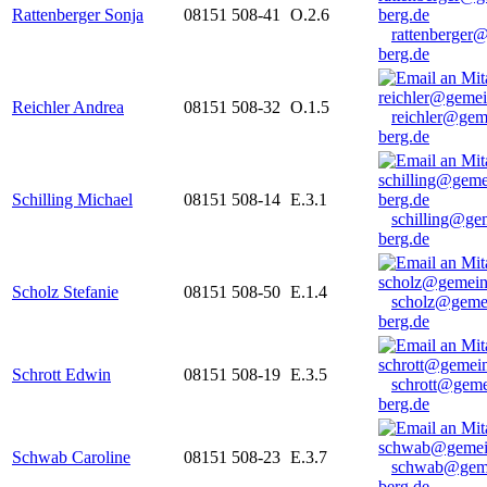
Rattenberger Sonja
08151 508-41
O.2.6
rattenberger
berg.de
Reichler Andrea
08151 508-32
O.1.5
reichler@gem
berg.de
Schilling Michael
08151 508-14
E.3.1
schilling@ge
berg.de
Scholz Stefanie
08151 508-50
E.1.4
scholz@geme
berg.de
Schrott Edwin
08151 508-19
E.3.5
schrott@geme
berg.de
Schwab Caroline
08151 508-23
E.3.7
schwab@gem
berg.de