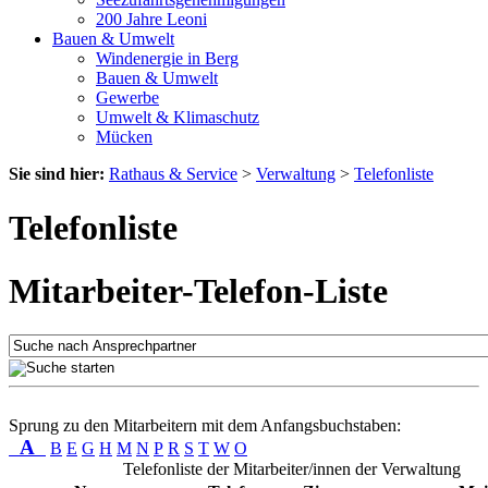
200 Jahre Leoni
Bauen & Umwelt
Windenergie in Berg
Bauen & Umwelt
Gewerbe
Umwelt & Klimaschutz
Mücken
Sie sind hier:
Rathaus & Service
>
Verwaltung
>
Telefonliste
Telefonliste
Mitarbeiter-Telefon-Liste
Sprung zu den Mitarbeitern mit dem Anfangsbuchstaben:
A
B
E
G
H
M
N
P
R
S
T
W
O
Telefonliste der Mitarbeiter/innen der Verwaltung