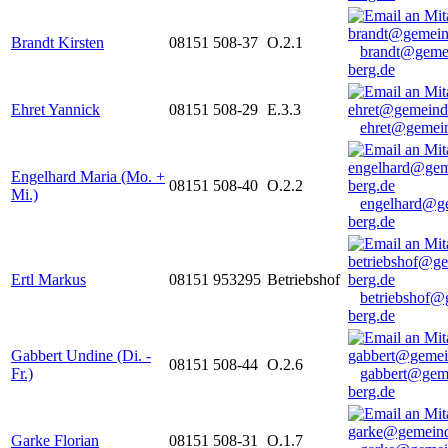
Brandt Kirsten
08151 508-37
O.2.1
brandt@geme
berg.de
Ehret Yannick
08151 508-29
E.3.3
ehret@gemein
Engelhard Maria (Mo. +
08151 508-40
O.2.2
Mi.)
engelhard@g
berg.de
Ertl Markus
08151 953295
Betriebshof
betriebshof@
berg.de
Gabbert Undine (Di. -
08151 508-44
O.2.6
Fr.)
gabbert@gem
berg.de
Garke Florian
08151 508-31
O.1.7