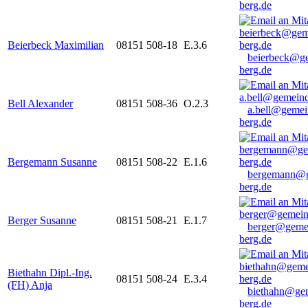
berg.de
Beierbeck Maximilian
08151 508-18
E.3.6
beierbeck@g
berg.de
Bell Alexander
08151 508-36
O.2.3
a.bell@gemei
berg.de
Bergemann Susanne
08151 508-22
E.1.6
bergemann@g
berg.de
Berger Susanne
08151 508-21
E.1.7
berger@geme
berg.de
Biethahn Dipl.-Ing.
08151 508-24
E.3.4
(FH) Anja
biethahn@ge
berg.de