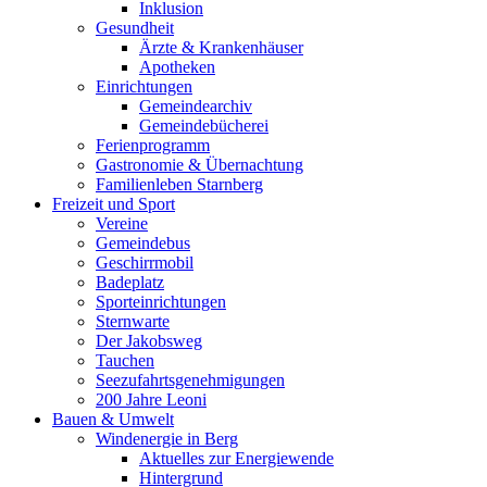
Inklusion
Gesundheit
Ärzte & Krankenhäuser
Apotheken
Einrichtungen
Gemeindearchiv
Gemeindebücherei
Ferienprogramm
Gastronomie & Übernachtung
Familienleben Starnberg
Freizeit und Sport
Vereine
Gemeindebus
Geschirrmobil
Badeplatz
Sporteinrichtungen
Sternwarte
Der Jakobsweg
Tauchen
Seezufahrtsgenehmigungen
200 Jahre Leoni
Bauen & Umwelt
Windenergie in Berg
Aktuelles zur Energiewende
Hintergrund