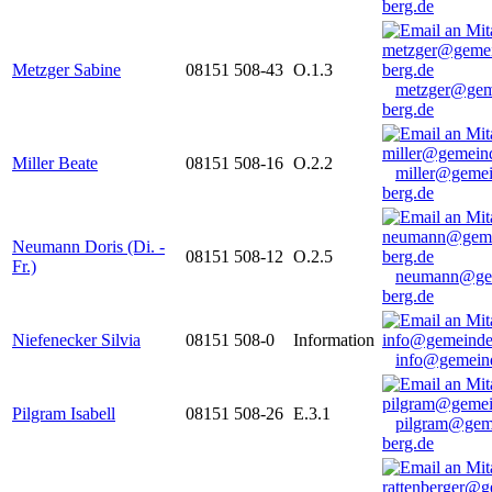
berg.de
Metzger Sabine
08151 508-43
O.1.3
metzger@gem
berg.de
Miller Beate
08151 508-16
O.2.2
miller@gemei
berg.de
Neumann Doris (Di. -
08151 508-12
O.2.5
Fr.)
neumann@ge
berg.de
Niefenecker Silvia
08151 508-0
Information
info@gemeind
Pilgram Isabell
08151 508-26
E.3.1
pilgram@gem
berg.de