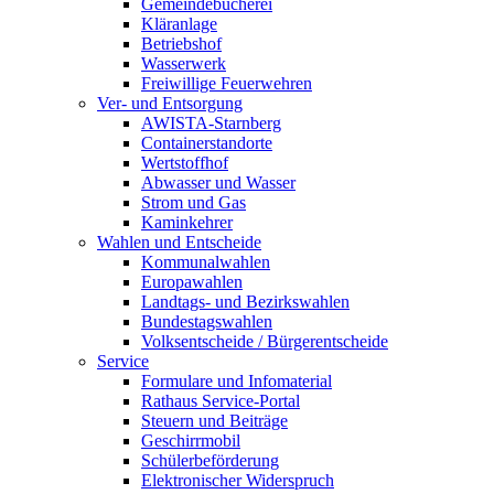
Gemeindebücherei
Kläranlage
Betriebshof
Wasserwerk
Freiwillige Feuerwehren
Ver- und Entsorgung
AWISTA-Starnberg
Containerstandorte
Wertstoffhof
Abwasser und Wasser
Strom und Gas
Kaminkehrer
Wahlen und Entscheide
Kommunalwahlen
Europawahlen
Landtags- und Bezirkswahlen
Bundestagswahlen
Volksentscheide / Bürgerentscheide
Service
Formulare und Infomaterial
Rathaus Service-Portal
Steuern und Beiträge
Geschirrmobil
Schülerbeförderung
Elektronischer Widerspruch