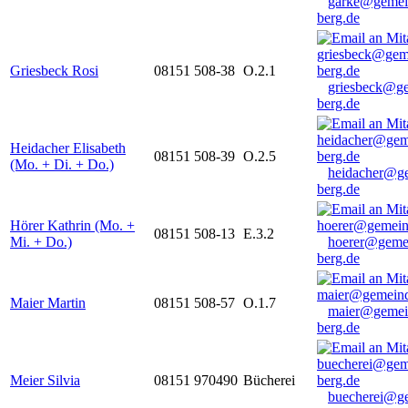
garke@gemei
berg.de
Griesbeck Rosi
08151 508-38
O.2.1
griesbeck@g
berg.de
Heidacher Elisabeth
08151 508-39
O.2.5
(Mo. + Di. + Do.)
heidacher@g
berg.de
Hörer Kathrin (Mo. +
08151 508-13
E.3.2
Mi. + Do.)
hoerer@geme
berg.de
Maier Martin
08151 508-57
O.1.7
maier@gemei
berg.de
Meier Silvia
08151 970490
Bücherei
buecherei@g