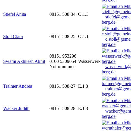
Stiefel Anita
08151 508-34
O.1.3
stiefel@geme
berg.de
Stoll Clara
08151 508-25
O.1.1
c.stoll@geme
berg.de
08151 953296
Swami Akhilesh Akhil
0160 5309054
Wasserwerk
Notrufnummer
wasserwerk@
berg.de
Tralmer Andrea
08151 508-27
E.1.3
tralmer@gem
berg.de
Wacker Judith
08151 508-28
E.1.3
wacker@geme
berg.de