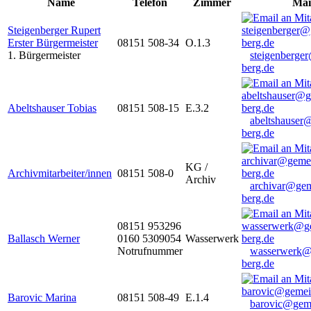
Name
Telefon
Zimmer
Mai
Steigenberger Rupert
Erster Bürgermeister
08151 508-34
O.1.3
1. Bürgermeister
steigenberge
berg.de
Abeltshauser Tobias
08151 508-15
E.3.2
abeltshauser
berg.de
KG /
Archivmitarbeiter/innen
08151 508-0
Archiv
archivar@gem
berg.de
08151 953296
Ballasch Werner
0160 5309054
Wasserwerk
Notrufnummer
wasserwerk@
berg.de
Barovic Marina
08151 508-49
E.1.4
barovic@gem