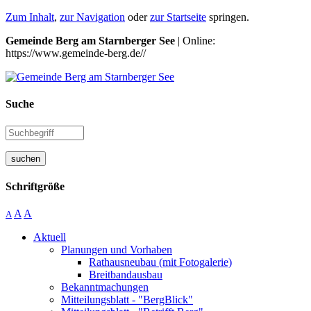
Zum Inhalt
,
zur Navigation
oder
zur Startseite
springen.
Gemeinde Berg am Starnberger See
| Online:
https://www.gemeinde-berg.de//
Suche
suchen
Schriftgröße
A
A
A
Aktuell
Planungen und Vorhaben
Rathausneubau (mit Fotogalerie)
Breitbandausbau
Bekanntmachungen
Mitteilungsblatt - "BergBlick"