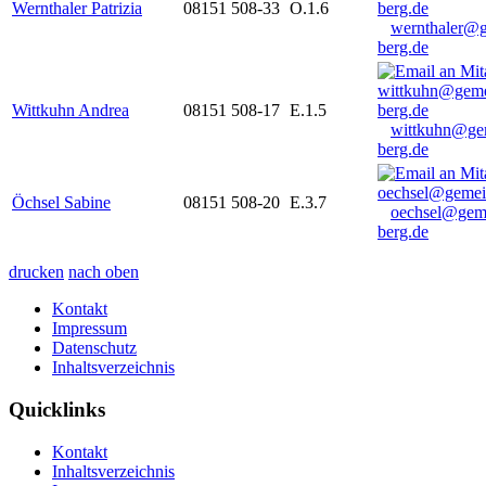
Wernthaler Patrizia
08151 508-33
O.1.6
wernthaler@
berg.de
Wittkuhn Andrea
08151 508-17
E.1.5
wittkuhn@ge
berg.de
Öchsel Sabine
08151 508-20
E.3.7
oechsel@gem
berg.de
drucken
nach oben
Kontakt
Impressum
Datenschutz
Inhaltsverzeichnis
Quicklinks
Kontakt
Inhaltsverzeichnis