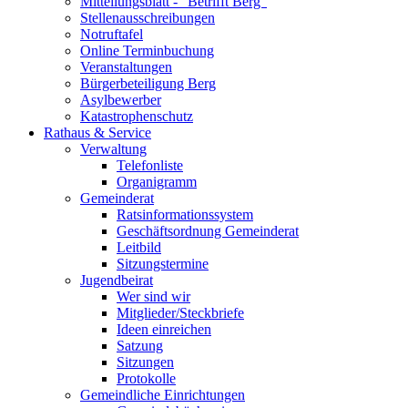
Mitteilungsblatt - "Betrifft Berg"
Stellenausschreibungen
Notruftafel
Online Terminbuchung
Veranstaltungen
Bürgerbeteiligung Berg
Asylbewerber
Katastrophenschutz
Rathaus & Service
Verwaltung
Telefonliste
Organigramm
Gemeinderat
Ratsinformationssystem
Geschäftsordnung Gemeinderat
Leitbild
Sitzungstermine
Jugendbeirat
Wer sind wir
Mitglieder/Steckbriefe
Ideen einreichen
Satzung
Sitzungen
Protokolle
Gemeindliche Einrichtungen