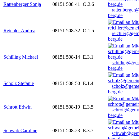
Rattenberger Sonja
08151 508-41
O.2.6
rattenberger
berg.de
Reichler Andrea
08151 508-32
O.1.5
reichler@gem
berg.de
Schilling Michael
08151 508-14
E.3.1
schilling@ge
berg.de
Scholz Stefanie
08151 508-50
E.1.4
scholz@geme
berg.de
Schrott Edwin
08151 508-19
E.3.5
schrott@geme
berg.de
Schwab Caroline
08151 508-23
E.3.7
schwab@gem
berg.de