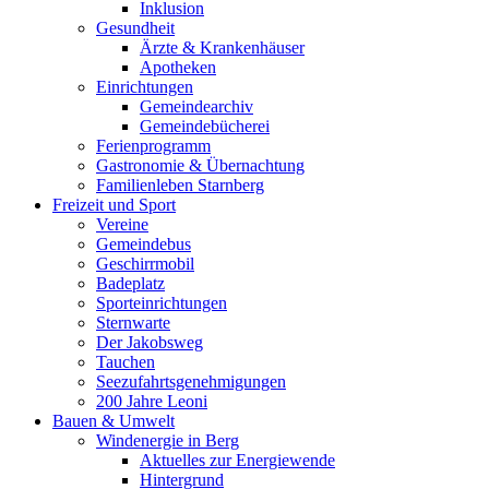
Inklusion
Gesundheit
Ärzte & Krankenhäuser
Apotheken
Einrichtungen
Gemeindearchiv
Gemeindebücherei
Ferienprogramm
Gastronomie & Übernachtung
Familienleben Starnberg
Freizeit und Sport
Vereine
Gemeindebus
Geschirrmobil
Badeplatz
Sporteinrichtungen
Sternwarte
Der Jakobsweg
Tauchen
Seezufahrtsgenehmigungen
200 Jahre Leoni
Bauen & Umwelt
Windenergie in Berg
Aktuelles zur Energiewende
Hintergrund