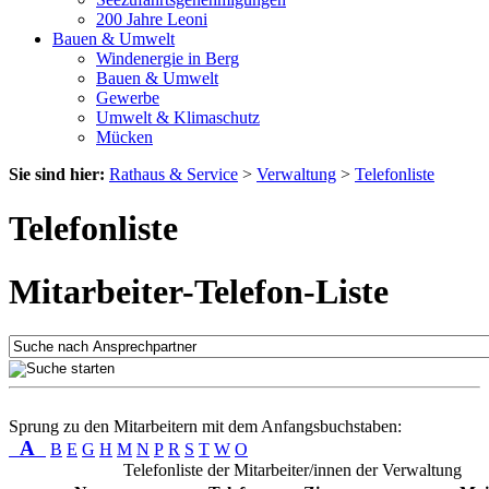
200 Jahre Leoni
Bauen & Umwelt
Windenergie in Berg
Bauen & Umwelt
Gewerbe
Umwelt & Klimaschutz
Mücken
Sie sind hier:
Rathaus & Service
>
Verwaltung
>
Telefonliste
Telefonliste
Mitarbeiter-Telefon-Liste
Sprung zu den Mitarbeitern mit dem Anfangsbuchstaben:
A
B
E
G
H
M
N
P
R
S
T
W
O
Telefonliste der Mitarbeiter/innen der Verwaltung