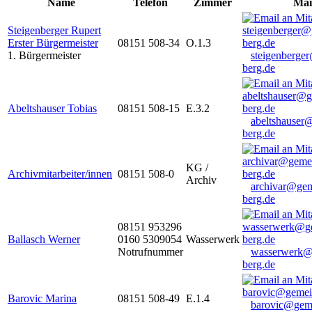
Name
Telefon
Zimmer
Mai
Steigenberger Rupert
Erster Bürgermeister
08151 508-34
O.1.3
1. Bürgermeister
steigenberge
berg.de
Abeltshauser Tobias
08151 508-15
E.3.2
abeltshauser
berg.de
KG /
Archivmitarbeiter/innen
08151 508-0
Archiv
archivar@gem
berg.de
08151 953296
Ballasch Werner
0160 5309054
Wasserwerk
Notrufnummer
wasserwerk@
berg.de
Barovic Marina
08151 508-49
E.1.4
barovic@gem