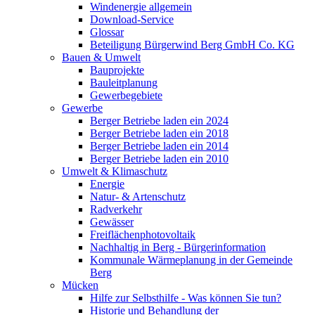
Windenergie allgemein
Download-Service
Glossar
Beteiligung Bürgerwind Berg GmbH Co. KG
Bauen & Umwelt
Bauprojekte
Bauleitplanung
Gewerbegebiete
Gewerbe
Berger Betriebe laden ein 2024
Berger Betriebe laden ein 2018
Berger Betriebe laden ein 2014
Berger Betriebe laden ein 2010
Umwelt & Klimaschutz
Energie
Natur- & Artenschutz
Radverkehr
Gewässer
Freiflächenphotovoltaik
Nachhaltig in Berg - Bürgerinformation
Kommunale Wärmeplanung in der Gemeinde
Berg
Mücken
Hilfe zur Selbsthilfe - Was können Sie tun?
Historie und Behandlung der