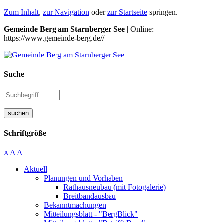
Zum Inhalt
,
zur Navigation
oder
zur Startseite
springen.
Gemeinde Berg am Starnberger See
| Online:
https://www.gemeinde-berg.de//
Suche
suchen
Schriftgröße
A
A
A
Aktuell
Planungen und Vorhaben
Rathausneubau (mit Fotogalerie)
Breitbandausbau
Bekanntmachungen
Mitteilungsblatt - "BergBlick"