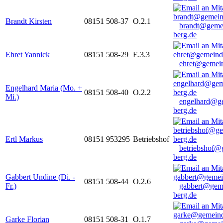
Brandt Kirsten
08151 508-37
O.2.1
brandt@geme
berg.de
Ehret Yannick
08151 508-29
E.3.3
ehret@gemein
Engelhard Maria (Mo. +
08151 508-40
O.2.2
Mi.)
engelhard@g
berg.de
Ertl Markus
08151 953295
Betriebshof
betriebshof@
berg.de
Gabbert Undine (Di. -
08151 508-44
O.2.6
Fr.)
gabbert@gem
berg.de
Garke Florian
08151 508-31
O.1.7