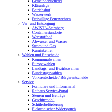
Gemeindebücherei
Kläranlage
Betriebshof
Wasserwerk
Freiwillige Feuerwehren
Ver- und Entsorgung
AWISTA-Starnberg
Containerstandorte
Wertstoffhof
Abwasser und Wasser
Strom und Gas
Kaminkehrer
Wahlen und Entscheide
Kommunalwahlen
Europawahlen
Landtags- und Bezirkswahlen
Bundestagswahlen
Volksentscheide / Bürgerentscheide
Service
Formulare und Infomaterial
Rathaus Service-Portal
Steuern und Beiträge
Geschirrmobil
Schülerbeförderung
Elektronischer Widerspruch