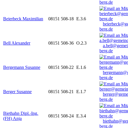
berg.de
Beierbeck Maximilian
08151 508-18
E.3.6
beierbeck@g
berg.de
Bell Alexander
08151 508-36
O.2.3
a.bell@gemei
berg.de
Bergemann Susanne
08151 508-22
E.1.6
bergemann@g
berg.de
Berger Susanne
08151 508-21
E.1.7
berger@geme
berg.de
Biethahn Dipl.-Ing.
08151 508-24
E.3.4
(FH) Anja
biethahn@ge
berg.de