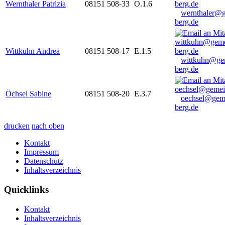
Wernthaler Patrizia
08151 508-33
O.1.6
wernthaler@
berg.de
Wittkuhn Andrea
08151 508-17
E.1.5
wittkuhn@ge
berg.de
Öchsel Sabine
08151 508-20
E.3.7
oechsel@gem
berg.de
drucken
nach oben
Kontakt
Impressum
Datenschutz
Inhaltsverzeichnis
Quicklinks
Kontakt
Inhaltsverzeichnis