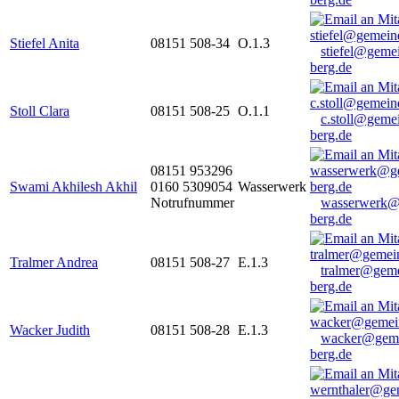
Stiefel Anita
08151 508-34
O.1.3
stiefel@geme
berg.de
Stoll Clara
08151 508-25
O.1.1
c.stoll@geme
berg.de
08151 953296
Swami Akhilesh Akhil
0160 5309054
Wasserwerk
Notrufnummer
wasserwerk@
berg.de
Tralmer Andrea
08151 508-27
E.1.3
tralmer@gem
berg.de
Wacker Judith
08151 508-28
E.1.3
wacker@geme
berg.de