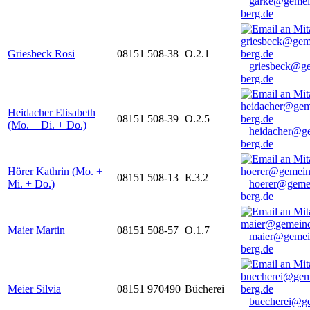
garke@gemei
berg.de
Griesbeck Rosi
08151 508-38
O.2.1
griesbeck@g
berg.de
Heidacher Elisabeth
08151 508-39
O.2.5
(Mo. + Di. + Do.)
heidacher@g
berg.de
Hörer Kathrin (Mo. +
08151 508-13
E.3.2
Mi. + Do.)
hoerer@geme
berg.de
Maier Martin
08151 508-57
O.1.7
maier@gemei
berg.de
Meier Silvia
08151 970490
Bücherei
buecherei@g