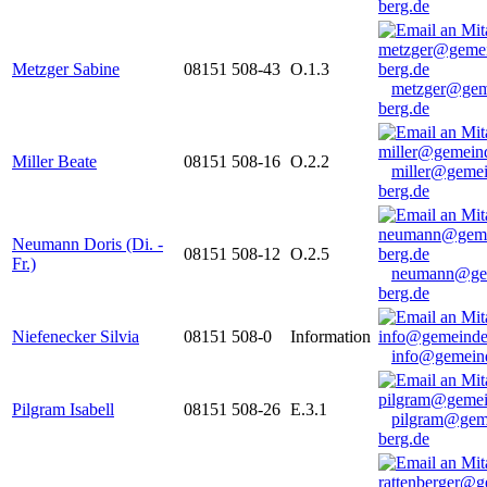
berg.de
Metzger Sabine
08151 508-43
O.1.3
metzger@gem
berg.de
Miller Beate
08151 508-16
O.2.2
miller@gemei
berg.de
Neumann Doris (Di. -
08151 508-12
O.2.5
Fr.)
neumann@ge
berg.de
Niefenecker Silvia
08151 508-0
Information
info@gemeind
Pilgram Isabell
08151 508-26
E.3.1
pilgram@gem
berg.de