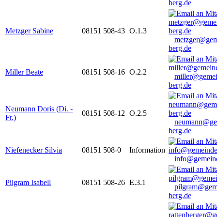
berg.de
Metzger Sabine
08151 508-43
O.1.3
metzger@gem
berg.de
Miller Beate
08151 508-16
O.2.2
miller@gemei
berg.de
Neumann Doris (Di. -
08151 508-12
O.2.5
Fr.)
neumann@ge
berg.de
Niefenecker Silvia
08151 508-0
Information
info@gemeind
Pilgram Isabell
08151 508-26
E.3.1
pilgram@gem
berg.de