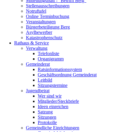
Mitteilungsblatt - "Betrifft Berg"
Stellenausschreibungen
Notruftafel
Online Terminbuchung
Veranstaltungen
Bürgerbeteiligung Berg
Asylbewerber
Katastrophenschutz
Rathaus & Service
Verwaltung
Telefonliste
Organigramm
Gemeinderat
Ratsinformationssystem
Geschäftsordnung Gemeinderat
Leitbild
Sitzungstermine
Jugendbeirat
Wer sind wir
Mitglieder/Steckbriefe
Ideen einreichen
Satzung
Sitzungen
Protokolle
Gemeindliche Einrichtungen