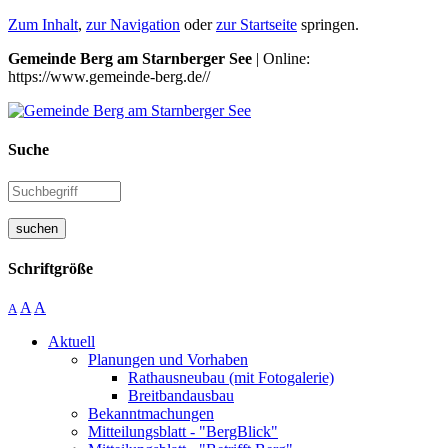
Zum Inhalt
,
zur Navigation
oder
zur Startseite
springen.
Gemeinde Berg am Starnberger See
| Online:
https://www.gemeinde-berg.de//
Suche
suchen
Schriftgröße
A
A
A
Aktuell
Planungen und Vorhaben
Rathausneubau (mit Fotogalerie)
Breitbandausbau
Bekanntmachungen
Mitteilungsblatt - "BergBlick"