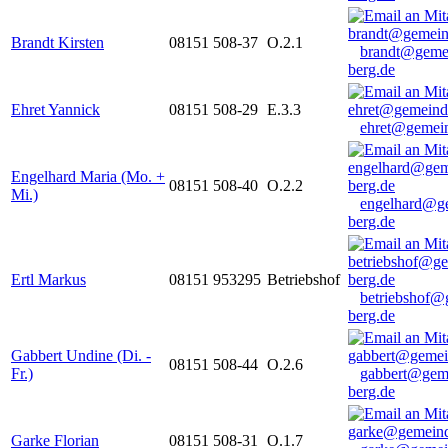
Brandt Kirsten
08151 508-37
O.2.1
brandt@geme
berg.de
Ehret Yannick
08151 508-29
E.3.3
ehret@gemein
Engelhard Maria (Mo. +
08151 508-40
O.2.2
Mi.)
engelhard@g
berg.de
Ertl Markus
08151 953295
Betriebshof
betriebshof@
berg.de
Gabbert Undine (Di. -
08151 508-44
O.2.6
Fr.)
gabbert@gem
berg.de
Garke Florian
08151 508-31
O.1.7