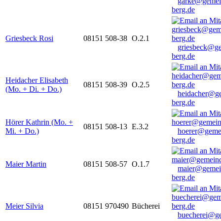
garke@gemei
berg.de
Griesbeck Rosi
08151 508-38
O.2.1
griesbeck@g
berg.de
Heidacher Elisabeth
08151 508-39
O.2.5
(Mo. + Di. + Do.)
heidacher@g
berg.de
Hörer Kathrin (Mo. +
08151 508-13
E.3.2
Mi. + Do.)
hoerer@geme
berg.de
Maier Martin
08151 508-57
O.1.7
maier@gemei
berg.de
Meier Silvia
08151 970490
Bücherei
buecherei@g