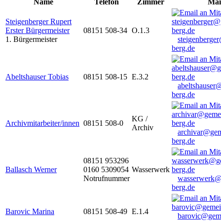
Name
Telefon
Zimmer
Mai
Steigenberger Rupert
Erster Bürgermeister
08151 508-34
O.1.3
1. Bürgermeister
steigenberge
berg.de
Abeltshauser Tobias
08151 508-15
E.3.2
abeltshauser
berg.de
KG /
Archivmitarbeiter/innen
08151 508-0
Archiv
archivar@gem
berg.de
08151 953296
Ballasch Werner
0160 5309054
Wasserwerk
Notrufnummer
wasserwerk@
berg.de
Barovic Marina
08151 508-49
E.1.4
barovic@gem