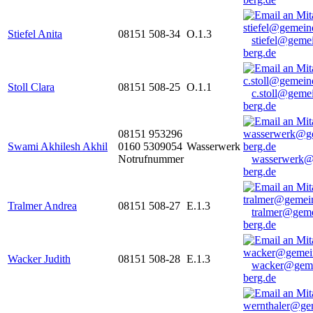
Stiefel Anita
08151 508-34
O.1.3
stiefel@geme
berg.de
Stoll Clara
08151 508-25
O.1.1
c.stoll@geme
berg.de
08151 953296
Swami Akhilesh Akhil
0160 5309054
Wasserwerk
Notrufnummer
wasserwerk@
berg.de
Tralmer Andrea
08151 508-27
E.1.3
tralmer@gem
berg.de
Wacker Judith
08151 508-28
E.1.3
wacker@geme
berg.de