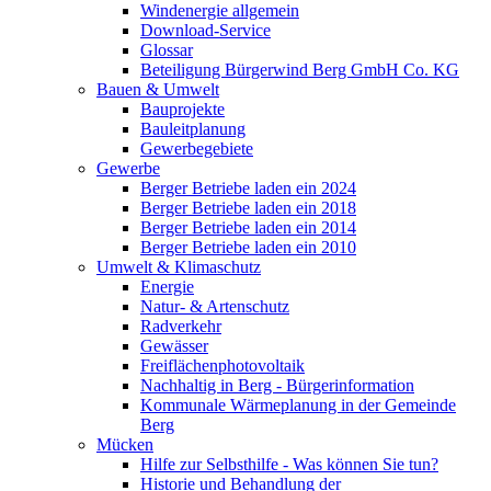
Windenergie allgemein
Download-Service
Glossar
Beteiligung Bürgerwind Berg GmbH Co. KG
Bauen & Umwelt
Bauprojekte
Bauleitplanung
Gewerbegebiete
Gewerbe
Berger Betriebe laden ein 2024
Berger Betriebe laden ein 2018
Berger Betriebe laden ein 2014
Berger Betriebe laden ein 2010
Umwelt & Klimaschutz
Energie
Natur- & Artenschutz
Radverkehr
Gewässer
Freiflächenphotovoltaik
Nachhaltig in Berg - Bürgerinformation
Kommunale Wärmeplanung in der Gemeinde
Berg
Mücken
Hilfe zur Selbsthilfe - Was können Sie tun?
Historie und Behandlung der