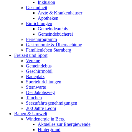
Inklusion
Gesundheit
Ärzte & Krankenhäuser
Apotheken
Einrichtungen
Gemeindearchiv
Gemeindebücherei
Ferienprogramm
Gastronomie & Übernachtung
Familienleben Starnberg
Freizeit und Sport
Vereine
Gemeindebus
Geschirrmobil
Badeplatz
Sporteinrichtungen
Sternwarte
Der Jakobsweg
Tauchen
Seezufahrtsgenehmigungen
200 Jahre Leoni
Bauen & Umwelt
Windenergie in Berg
Aktuelles zur Energiewende
Hintergrund