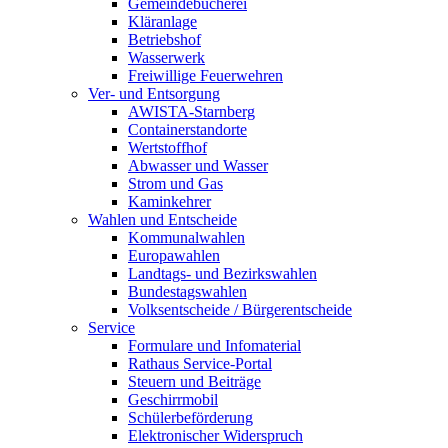
Gemeindebücherei
Kläranlage
Betriebshof
Wasserwerk
Freiwillige Feuerwehren
Ver- und Entsorgung
AWISTA-Starnberg
Containerstandorte
Wertstoffhof
Abwasser und Wasser
Strom und Gas
Kaminkehrer
Wahlen und Entscheide
Kommunalwahlen
Europawahlen
Landtags- und Bezirkswahlen
Bundestagswahlen
Volksentscheide / Bürgerentscheide
Service
Formulare und Infomaterial
Rathaus Service-Portal
Steuern und Beiträge
Geschirrmobil
Schülerbeförderung
Elektronischer Widerspruch