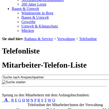
200 Jahre Leoni
Bauen & Umwelt
Windenergie in Berg
Bauen & Umwelt
Gewerbe
Umwelt & Klimaschutz
Mücken
Sie sind hier:
Rathaus & Service
>
Verwaltung
>
Telefonliste
Telefonliste
Mitarbeiter-Telefon-Liste
Sprung zu den Mitarbeitern mit dem Anfangsbuchstaben:
A
B
E
G
H
M
N
P
R
S
T
W
O
Telefonliste der Mitarbeiter/innen der Verwaltung