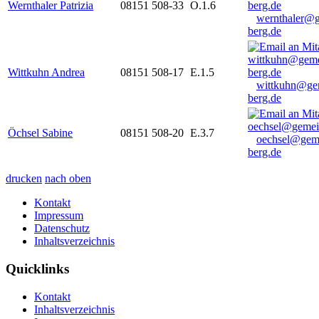
Wernthaler Patrizia
08151 508-33
O.1.6
wernthaler@
berg.de
Wittkuhn Andrea
08151 508-17
E.1.5
wittkuhn@ge
berg.de
Öchsel Sabine
08151 508-20
E.3.7
oechsel@gem
berg.de
drucken
nach oben
Kontakt
Impressum
Datenschutz
Inhaltsverzeichnis
Quicklinks
Kontakt
Inhaltsverzeichnis