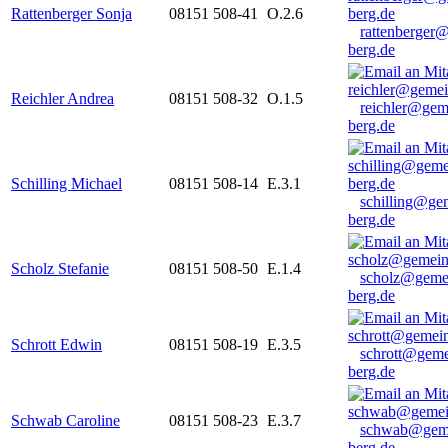
Rattenberger Sonja
08151 508-41
O.2.6
rattenberger
berg.de
Reichler Andrea
08151 508-32
O.1.5
reichler@gem
berg.de
Schilling Michael
08151 508-14
E.3.1
schilling@ge
berg.de
Scholz Stefanie
08151 508-50
E.1.4
scholz@geme
berg.de
Schrott Edwin
08151 508-19
E.3.5
schrott@geme
berg.de
Schwab Caroline
08151 508-23
E.3.7
schwab@gem
berg.de