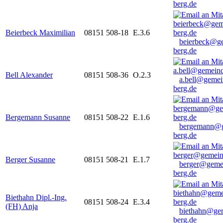
berg.de
Beierbeck Maximilian
08151 508-18
E.3.6
beierbeck@g
berg.de
Bell Alexander
08151 508-36
O.2.3
a.bell@gemei
berg.de
Bergemann Susanne
08151 508-22
E.1.6
bergemann@g
berg.de
Berger Susanne
08151 508-21
E.1.7
berger@geme
berg.de
Biethahn Dipl.-Ing.
08151 508-24
E.3.4
(FH) Anja
biethahn@ge
berg.de