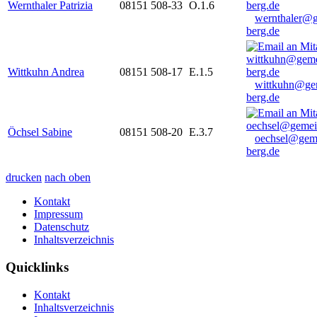
Wernthaler Patrizia
08151 508-33
O.1.6
wernthaler@
berg.de
Wittkuhn Andrea
08151 508-17
E.1.5
wittkuhn@ge
berg.de
Öchsel Sabine
08151 508-20
E.3.7
oechsel@gem
berg.de
drucken
nach oben
Kontakt
Impressum
Datenschutz
Inhaltsverzeichnis
Quicklinks
Kontakt
Inhaltsverzeichnis