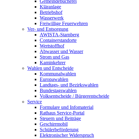
Gemeindebücherei
Kläranlage
Betriebshof
Wasserwerk
Freiwillige Feuerwehren
Ver- und Entsorgung
AWISTA-Starnberg
Containerstandorte
Wertstoffhof
Abwasser und Wasser
Strom und Gas
Kaminkehrer
Wahlen und Entscheide
Kommunalwahlen
Europawahlen
Landtags- und Bezirkswahlen
Bundestagswahlen
Volksentscheide / Bürgerentscheide
Service
Formulare und Infomaterial
Rathaus Service-Portal
Steuern und Beiträge
Geschirrmobil
Schülerbeförderung
Elektronischer Widerspruch