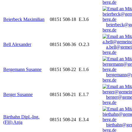
berg.de
Beierbeck Maximilian
08151 508-18
E.3.6
beierbeck@g
berg.de
Bell Alexander
08151 508-36
O.2.3
a.bell@gemei
berg.de
Bergemann Susanne
08151 508-22
E.1.6
bergemann@g
berg.de
Berger Susanne
08151 508-21
E.1.7
berger@geme
berg.de
Biethahn Dipl.-Ing.
08151 508-24
E.3.4
(FH) Anja
biethahn@ge
berg.de