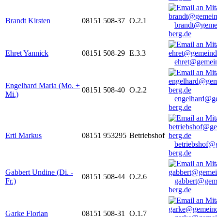
Brandt Kirsten
08151 508-37
O.2.1
brandt@geme
berg.de
Ehret Yannick
08151 508-29
E.3.3
ehret@gemein
Engelhard Maria (Mo. +
08151 508-40
O.2.2
Mi.)
engelhard@g
berg.de
Ertl Markus
08151 953295
Betriebshof
betriebshof@
berg.de
Gabbert Undine (Di. -
08151 508-44
O.2.6
Fr.)
gabbert@gem
berg.de
Garke Florian
08151 508-31
O.1.7