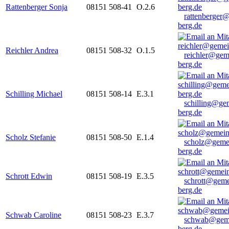
Rattenberger Sonja
08151 508-41
O.2.6
rattenberger
berg.de
Reichler Andrea
08151 508-32
O.1.5
reichler@gem
berg.de
Schilling Michael
08151 508-14
E.3.1
schilling@ge
berg.de
Scholz Stefanie
08151 508-50
E.1.4
scholz@geme
berg.de
Schrott Edwin
08151 508-19
E.3.5
schrott@geme
berg.de
Schwab Caroline
08151 508-23
E.3.7
schwab@gem
berg.de