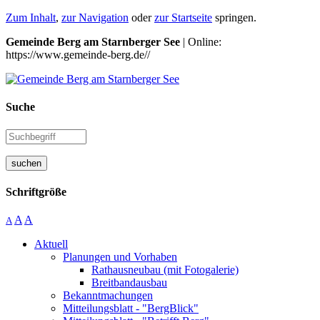
Zum Inhalt
,
zur Navigation
oder
zur Startseite
springen.
Gemeinde Berg am Starnberger See
| Online:
https://www.gemeinde-berg.de//
Suche
suchen
Schriftgröße
A
A
A
Aktuell
Planungen und Vorhaben
Rathausneubau (mit Fotogalerie)
Breitbandausbau
Bekanntmachungen
Mitteilungsblatt - "BergBlick"