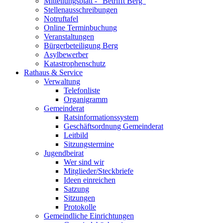
Mitteilungsblatt - "Betrifft Berg"
Stellenausschreibungen
Notruftafel
Online Terminbuchung
Veranstaltungen
Bürgerbeteiligung Berg
Asylbewerber
Katastrophenschutz
Rathaus & Service
Verwaltung
Telefonliste
Organigramm
Gemeinderat
Ratsinformationssystem
Geschäftsordnung Gemeinderat
Leitbild
Sitzungstermine
Jugendbeirat
Wer sind wir
Mitglieder/Steckbriefe
Ideen einreichen
Satzung
Sitzungen
Protokolle
Gemeindliche Einrichtungen