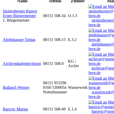
Name
Telefon
Zimmer
Mai
Steigenberger Rupert
Erster Bürgermeister
08151 508-34
O.1.3
1. Bürgermeister
steigenberge
berg.de
Abeltshauser Tobias
08151 508-15
E.3.2
abeltshauser
berg.de
KG /
Archivmitarbeiter/innen
08151 508-0
Archiv
archivar@gem
berg.de
08151 953296
Ballasch Werner
0160 5309054
Wasserwerk
Notrufnummer
wasserwerk@
berg.de
Barovic Marina
08151 508-49
E.1.4
barovic@gem