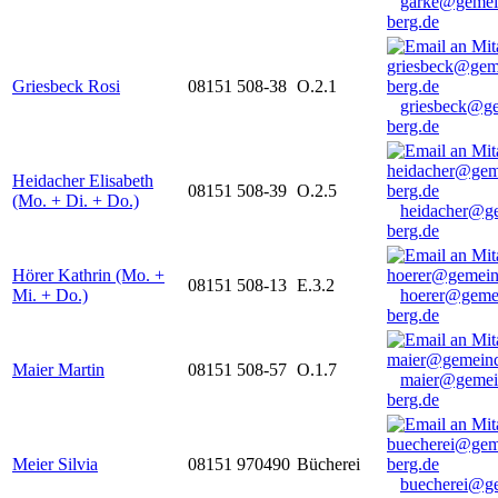
garke@gemei
berg.de
Griesbeck Rosi
08151 508-38
O.2.1
griesbeck@g
berg.de
Heidacher Elisabeth
08151 508-39
O.2.5
(Mo. + Di. + Do.)
heidacher@g
berg.de
Hörer Kathrin (Mo. +
08151 508-13
E.3.2
Mi. + Do.)
hoerer@geme
berg.de
Maier Martin
08151 508-57
O.1.7
maier@gemei
berg.de
Meier Silvia
08151 970490
Bücherei
buecherei@g