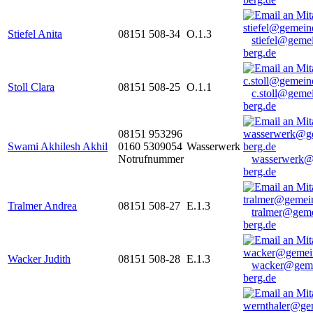
Stiefel Anita
08151 508-34
O.1.3
stiefel@geme
berg.de
Stoll Clara
08151 508-25
O.1.1
c.stoll@geme
berg.de
08151 953296
Swami Akhilesh Akhil
0160 5309054
Wasserwerk
Notrufnummer
wasserwerk@
berg.de
Tralmer Andrea
08151 508-27
E.1.3
tralmer@gem
berg.de
Wacker Judith
08151 508-28
E.1.3
wacker@geme
berg.de