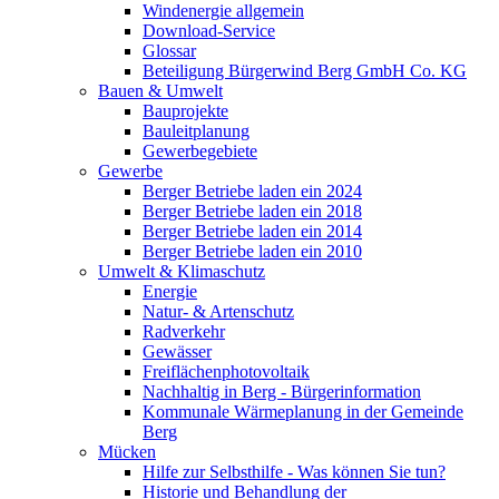
Windenergie allgemein
Download-Service
Glossar
Beteiligung Bürgerwind Berg GmbH Co. KG
Bauen & Umwelt
Bauprojekte
Bauleitplanung
Gewerbegebiete
Gewerbe
Berger Betriebe laden ein 2024
Berger Betriebe laden ein 2018
Berger Betriebe laden ein 2014
Berger Betriebe laden ein 2010
Umwelt & Klimaschutz
Energie
Natur- & Artenschutz
Radverkehr
Gewässer
Freiflächenphotovoltaik
Nachhaltig in Berg - Bürgerinformation
Kommunale Wärmeplanung in der Gemeinde
Berg
Mücken
Hilfe zur Selbsthilfe - Was können Sie tun?
Historie und Behandlung der