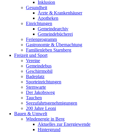
Inklusion
Gesundheit
Ärzte & Krankenhäuser
Apotheken
Einrichtungen
Gemeindearchiv
Gemeindebücherei
Ferienprogramm
Gastronomie & Übernachtung
Familienleben Starnberg
Freizeit und Sport
Vereine
Gemeindebus
Geschirrmobil
Badeplatz
Sporteinrichtungen
Sternwarte
Der Jakobsweg
Tauchen
Seezufahrtsgenehmigungen
200 Jahre Leoni
Bauen & Umwelt
Windenergie in Berg
Aktuelles zur Energiewende
Hintergrund