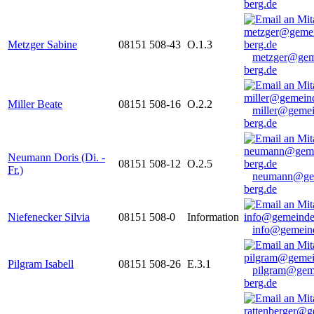
berg.de
Metzger Sabine
08151 508-43
O.1.3
metzger@gem
berg.de
Miller Beate
08151 508-16
O.2.2
miller@gemei
berg.de
Neumann Doris (Di. -
08151 508-12
O.2.5
Fr.)
neumann@ge
berg.de
Niefenecker Silvia
08151 508-0
Information
info@gemeind
Pilgram Isabell
08151 508-26
E.3.1
pilgram@gem
berg.de