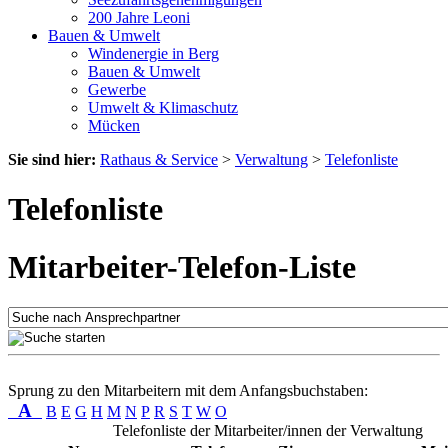
200 Jahre Leoni
Bauen & Umwelt
Windenergie in Berg
Bauen & Umwelt
Gewerbe
Umwelt & Klimaschutz
Mücken
Sie sind hier:
Rathaus & Service
>
Verwaltung
>
Telefonliste
Telefonliste
Mitarbeiter-Telefon-Liste
Sprung zu den Mitarbeitern mit dem Anfangsbuchstaben:
A
B
E
G
H
M
N
P
R
S
T
W
O
Telefonliste der Mitarbeiter/innen der Verwaltung