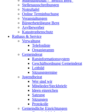
Mitteilungsblatt - "Betrifft Berg"
Stellenausschreibungen
Notruftafel
Online Terminbuchung
Veranstaltungen
Bürgerbeteiligung Berg
Asylbewerber
Katastrophenschutz
Rathaus & Service
Verwaltung
Telefonliste
Organigramm
Gemeinderat
Ratsinformationssystem
Geschäftsordnung Gemeinderat
Leitbild
Sitzungstermine
Jugendbeirat
Wer sind wir
Mitglieder/Steckbriefe
Ideen einreichen
Satzung
Sitzungen
Protokolle
Gemeindliche Einrichtungen