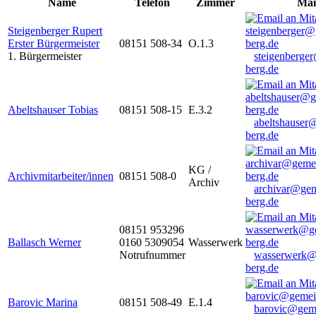
Name
Telefon
Zimmer
Mai
Steigenberger Rupert
Erster Bürgermeister
08151 508-34
O.1.3
1. Bürgermeister
steigenberge
berg.de
Abeltshauser Tobias
08151 508-15
E.3.2
abeltshauser
berg.de
KG /
Archivmitarbeiter/innen
08151 508-0
Archiv
archivar@gem
berg.de
08151 953296
Ballasch Werner
0160 5309054
Wasserwerk
Notrufnummer
wasserwerk@
berg.de
Barovic Marina
08151 508-49
E.1.4
barovic@gem