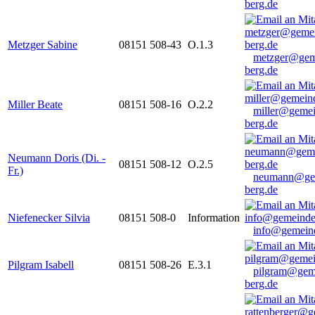
berg.de
Metzger Sabine
08151 508-43
O.1.3
metzger@gem
berg.de
Miller Beate
08151 508-16
O.2.2
miller@gemei
berg.de
Neumann Doris (Di. -
08151 508-12
O.2.5
Fr.)
neumann@ge
berg.de
Niefenecker Silvia
08151 508-0
Information
info@gemeind
Pilgram Isabell
08151 508-26
E.3.1
pilgram@gem
berg.de