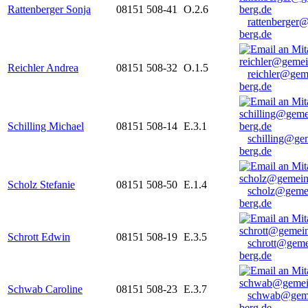
Rattenberger Sonja
08151 508-41
O.2.6
rattenberger
berg.de
Reichler Andrea
08151 508-32
O.1.5
reichler@gem
berg.de
Schilling Michael
08151 508-14
E.3.1
schilling@ge
berg.de
Scholz Stefanie
08151 508-50
E.1.4
scholz@geme
berg.de
Schrott Edwin
08151 508-19
E.3.5
schrott@geme
berg.de
Schwab Caroline
08151 508-23
E.3.7
schwab@gem
berg.de