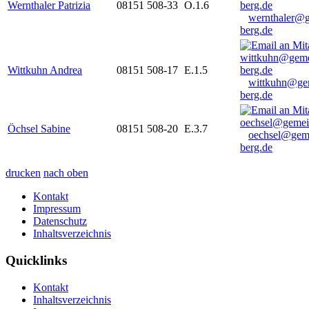
Wernthaler Patrizia
08151 508-33
O.1.6
wernthaler@
berg.de
Wittkuhn Andrea
08151 508-17
E.1.5
wittkuhn@ge
berg.de
Öchsel Sabine
08151 508-20
E.3.7
oechsel@gem
berg.de
drucken
nach oben
Kontakt
Impressum
Datenschutz
Inhaltsverzeichnis
Quicklinks
Kontakt
Inhaltsverzeichnis