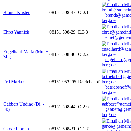
Brandt Kirsten
08151 508-37
O.2.1
brandt@geme
berg.de
Ehret Yannick
08151 508-29
E.3.3
ehret@gemein
Engelhard Maria (Mo. +
08151 508-40
O.2.2
Mi.)
engelhard@g
berg.de
Ertl Markus
08151 953295
Betriebshof
betriebshof@
berg.de
Gabbert Undine (Di. -
08151 508-44
O.2.6
Fr.)
gabbert@gem
berg.de
Garke Florian
08151 508-31
O.1.7