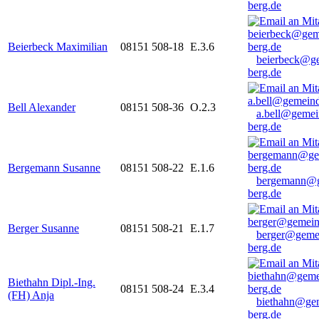
berg.de
Beierbeck Maximilian
08151 508-18
E.3.6
beierbeck@g
berg.de
Bell Alexander
08151 508-36
O.2.3
a.bell@gemei
berg.de
Bergemann Susanne
08151 508-22
E.1.6
bergemann@g
berg.de
Berger Susanne
08151 508-21
E.1.7
berger@geme
berg.de
Biethahn Dipl.-Ing.
08151 508-24
E.3.4
(FH) Anja
biethahn@ge
berg.de