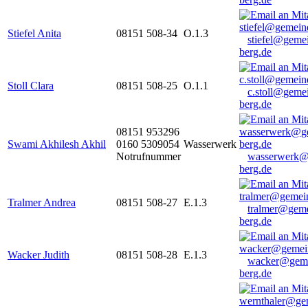
Stiefel Anita
08151 508-34
O.1.3
stiefel@geme
berg.de
Stoll Clara
08151 508-25
O.1.1
c.stoll@geme
berg.de
08151 953296
Swami Akhilesh Akhil
0160 5309054
Wasserwerk
Notrufnummer
wasserwerk@
berg.de
Tralmer Andrea
08151 508-27
E.1.3
tralmer@gem
berg.de
Wacker Judith
08151 508-28
E.1.3
wacker@geme
berg.de