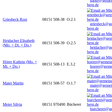
garke@gemei
berg.de
Griesbeck Rosi
08151 508-38
O.2.1
griesbeck@g
berg.de
Heidacher Elisabeth
08151 508-39
O.2.5
(Mo. + Di. + Do.)
heidacher@g
berg.de
Hörer Kathrin (Mo. +
08151 508-13
E.3.2
Mi. + Do.)
hoerer@geme
berg.de
Maier Martin
08151 508-57
O.1.7
maier@gemei
berg.de
Meier Silvia
08151 970490
Bücherei
buecherei@g