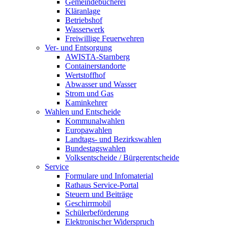
Gemeindebücherei
Kläranlage
Betriebshof
Wasserwerk
Freiwillige Feuerwehren
Ver- und Entsorgung
AWISTA-Starnberg
Containerstandorte
Wertstoffhof
Abwasser und Wasser
Strom und Gas
Kaminkehrer
Wahlen und Entscheide
Kommunalwahlen
Europawahlen
Landtags- und Bezirkswahlen
Bundestagswahlen
Volksentscheide / Bürgerentscheide
Service
Formulare und Infomaterial
Rathaus Service-Portal
Steuern und Beiträge
Geschirrmobil
Schülerbeförderung
Elektronischer Widerspruch