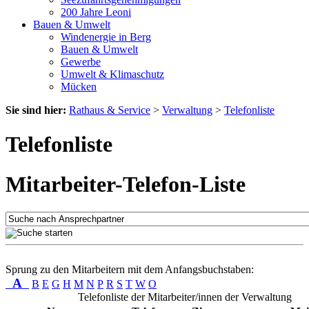
200 Jahre Leoni
Bauen & Umwelt
Windenergie in Berg
Bauen & Umwelt
Gewerbe
Umwelt & Klimaschutz
Mücken
Sie sind hier:
Rathaus & Service
>
Verwaltung
>
Telefonliste
Telefonliste
Mitarbeiter-Telefon-Liste
Sprung zu den Mitarbeitern mit dem Anfangsbuchstaben:
A
B
E
G
H
M
N
P
R
S
T
W
O
Telefonliste der Mitarbeiter/innen der Verwaltung