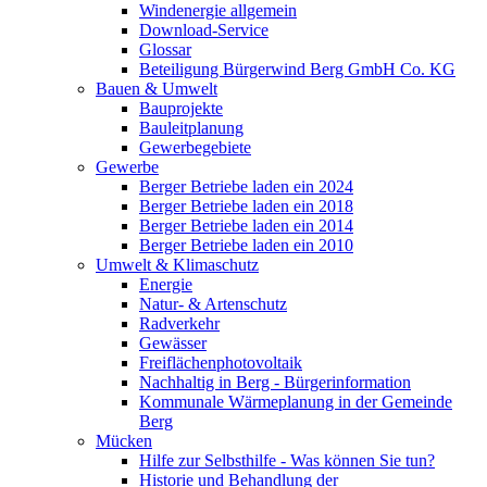
Windenergie allgemein
Download-Service
Glossar
Beteiligung Bürgerwind Berg GmbH Co. KG
Bauen & Umwelt
Bauprojekte
Bauleitplanung
Gewerbegebiete
Gewerbe
Berger Betriebe laden ein 2024
Berger Betriebe laden ein 2018
Berger Betriebe laden ein 2014
Berger Betriebe laden ein 2010
Umwelt & Klimaschutz
Energie
Natur- & Artenschutz
Radverkehr
Gewässer
Freiflächenphotovoltaik
Nachhaltig in Berg - Bürgerinformation
Kommunale Wärmeplanung in der Gemeinde
Berg
Mücken
Hilfe zur Selbsthilfe - Was können Sie tun?
Historie und Behandlung der