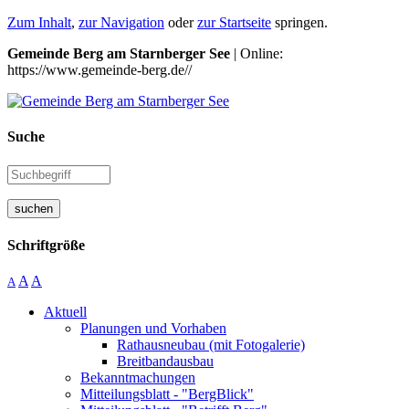
Zum Inhalt
,
zur Navigation
oder
zur Startseite
springen.
Gemeinde Berg am Starnberger See
| Online:
https://www.gemeinde-berg.de//
Suche
suchen
Schriftgröße
A
A
A
Aktuell
Planungen und Vorhaben
Rathausneubau (mit Fotogalerie)
Breitbandausbau
Bekanntmachungen
Mitteilungsblatt - "BergBlick"