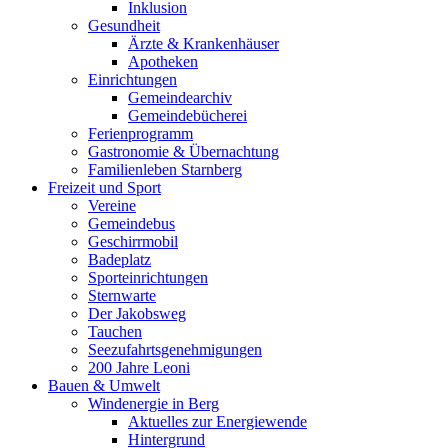
Inklusion
Gesundheit
Ärzte & Krankenhäuser
Apotheken
Einrichtungen
Gemeindearchiv
Gemeindebücherei
Ferienprogramm
Gastronomie & Übernachtung
Familienleben Starnberg
Freizeit und Sport
Vereine
Gemeindebus
Geschirrmobil
Badeplatz
Sporteinrichtungen
Sternwarte
Der Jakobsweg
Tauchen
Seezufahrtsgenehmigungen
200 Jahre Leoni
Bauen & Umwelt
Windenergie in Berg
Aktuelles zur Energiewende
Hintergrund