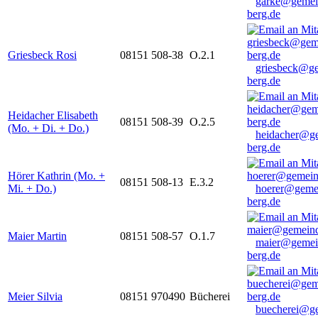
garke@gemei
berg.de
Griesbeck Rosi
08151 508-38
O.2.1
griesbeck@g
berg.de
Heidacher Elisabeth
08151 508-39
O.2.5
(Mo. + Di. + Do.)
heidacher@g
berg.de
Hörer Kathrin (Mo. +
08151 508-13
E.3.2
Mi. + Do.)
hoerer@geme
berg.de
Maier Martin
08151 508-57
O.1.7
maier@gemei
berg.de
Meier Silvia
08151 970490
Bücherei
buecherei@g