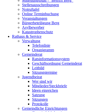
Mitteilungsblatt - "Betrifft Berg"
Stellenausschreibungen
Notruftafel
Online Terminbuchung
Veranstaltungen
Bürgerbeteiligung Berg
Asylbewerber
Katastrophenschutz
Rathaus & Service
Verwaltung
Telefonliste
Organigramm
Gemeinderat
Ratsinformationssystem
Geschäftsordnung Gemeinderat
Leitbild
Sitzungstermine
Jugendbeirat
Wer sind wir
Mitglieder/Steckbriefe
Ideen einreichen
Satzung
Sitzungen
Protokolle
Gemeindliche Einrichtungen