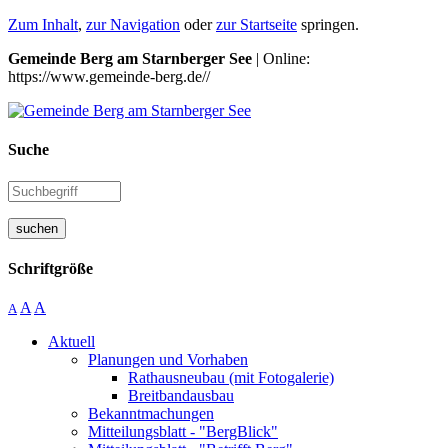
Zum Inhalt
,
zur Navigation
oder
zur Startseite
springen.
Gemeinde Berg am Starnberger See
| Online:
https://www.gemeinde-berg.de//
Suche
suchen
Schriftgröße
A
A
A
Aktuell
Planungen und Vorhaben
Rathausneubau (mit Fotogalerie)
Breitbandausbau
Bekanntmachungen
Mitteilungsblatt - "BergBlick"