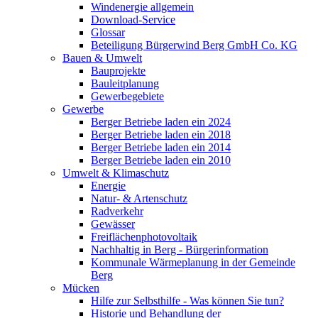
Windenergie allgemein
Download-Service
Glossar
Beteiligung Bürgerwind Berg GmbH Co. KG
Bauen & Umwelt
Bauprojekte
Bauleitplanung
Gewerbegebiete
Gewerbe
Berger Betriebe laden ein 2024
Berger Betriebe laden ein 2018
Berger Betriebe laden ein 2014
Berger Betriebe laden ein 2010
Umwelt & Klimaschutz
Energie
Natur- & Artenschutz
Radverkehr
Gewässer
Freiflächenphotovoltaik
Nachhaltig in Berg - Bürgerinformation
Kommunale Wärmeplanung in der Gemeinde
Berg
Mücken
Hilfe zur Selbsthilfe - Was können Sie tun?
Historie und Behandlung der