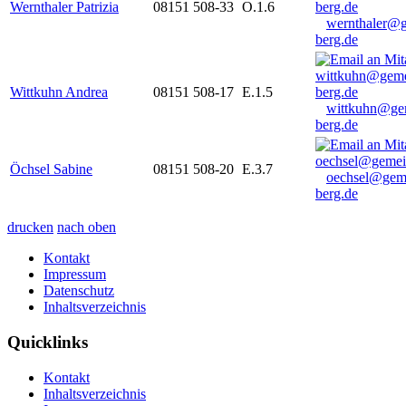
Wernthaler Patrizia
08151 508-33
O.1.6
wernthaler@
berg.de
Wittkuhn Andrea
08151 508-17
E.1.5
wittkuhn@ge
berg.de
Öchsel Sabine
08151 508-20
E.3.7
oechsel@gem
berg.de
drucken
nach oben
Kontakt
Impressum
Datenschutz
Inhaltsverzeichnis
Quicklinks
Kontakt
Inhaltsverzeichnis