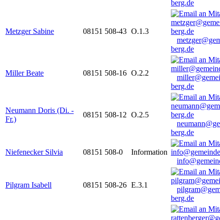
berg.de
Metzger Sabine
08151 508-43
O.1.3
metzger@gem
berg.de
Miller Beate
08151 508-16
O.2.2
miller@gemei
berg.de
Neumann Doris (Di. -
08151 508-12
O.2.5
Fr.)
neumann@ge
berg.de
Niefenecker Silvia
08151 508-0
Information
info@gemeind
Pilgram Isabell
08151 508-26
E.3.1
pilgram@gem
berg.de