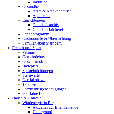
Inklusion
Gesundheit
Ärzte & Krankenhäuser
Apotheken
Einrichtungen
Gemeindearchiv
Gemeindebücherei
Ferienprogramm
Gastronomie & Übernachtung
Familienleben Starnberg
Freizeit und Sport
Vereine
Gemeindebus
Geschirrmobil
Badeplatz
Sporteinrichtungen
Sternwarte
Der Jakobsweg
Tauchen
Seezufahrtsgenehmigungen
200 Jahre Leoni
Bauen & Umwelt
Windenergie in Berg
Aktuelles zur Energiewende
Hintergrund