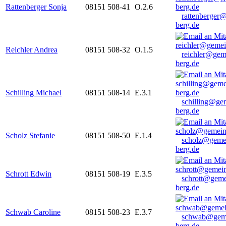
Rattenberger Sonja
08151 508-41
O.2.6
rattenberger
berg.de
Reichler Andrea
08151 508-32
O.1.5
reichler@gem
berg.de
Schilling Michael
08151 508-14
E.3.1
schilling@ge
berg.de
Scholz Stefanie
08151 508-50
E.1.4
scholz@geme
berg.de
Schrott Edwin
08151 508-19
E.3.5
schrott@geme
berg.de
Schwab Caroline
08151 508-23
E.3.7
schwab@gem
berg.de