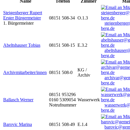
Name
Telefon
Zimmer
Mai
Steigenberger Rupert
Erster Bürgermeister
08151 508-34
O.1.3
1. Bürgermeister
steigenberge
berg.de
Abeltshauser Tobias
08151 508-15
E.3.2
abeltshauser
berg.de
KG /
Archivmitarbeiter/innen
08151 508-0
Archiv
archivar@gem
berg.de
08151 953296
Ballasch Werner
0160 5309054
Wasserwerk
Notrufnummer
wasserwerk@
berg.de
Barovic Marina
08151 508-49
E.1.4
barovic@gem