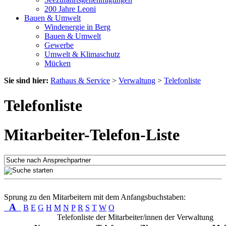
200 Jahre Leoni
Bauen & Umwelt
Windenergie in Berg
Bauen & Umwelt
Gewerbe
Umwelt & Klimaschutz
Mücken
Sie sind hier:
Rathaus & Service
>
Verwaltung
>
Telefonliste
Telefonliste
Mitarbeiter-Telefon-Liste
Sprung zu den Mitarbeitern mit dem Anfangsbuchstaben:
A
B
E
G
H
M
N
P
R
S
T
W
O
Telefonliste der Mitarbeiter/innen der Verwaltung