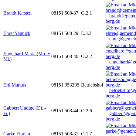
Brandt Kirsten
08151 508-37
O.2.1
brandt@geme
berg.de
Ehret Yannick
08151 508-29
E.3.3
ehret@gemein
Engelhard Maria (Mo. +
08151 508-40
O.2.2
Mi.)
engelhard@g
berg.de
Ertl Markus
08151 953295
Betriebshof
betriebshof@
berg.de
Gabbert Undine (Di. -
08151 508-44
O.2.6
Fr.)
gabbert@gem
berg.de
Garke Florian
08151 508-31
O.1.7