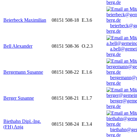
berg.de
Beierbeck Maximilian
08151 508-18
E.3.6
beierbeck@g
berg.de
Bell Alexander
08151 508-36
O.2.3
a.bell@gemei
berg.de
Bergemann Susanne
08151 508-22
E.1.6
bergemann@g
berg.de
Berger Susanne
08151 508-21
E.1.7
berger@geme
berg.de
Biethahn Dipl.-Ing.
08151 508-24
E.3.4
(FH) Anja
biethahn@ge
berg.de