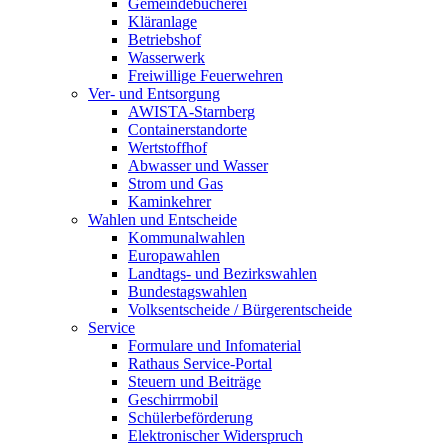
Gemeindebücherei
Kläranlage
Betriebshof
Wasserwerk
Freiwillige Feuerwehren
Ver- und Entsorgung
AWISTA-Starnberg
Containerstandorte
Wertstoffhof
Abwasser und Wasser
Strom und Gas
Kaminkehrer
Wahlen und Entscheide
Kommunalwahlen
Europawahlen
Landtags- und Bezirkswahlen
Bundestagswahlen
Volksentscheide / Bürgerentscheide
Service
Formulare und Infomaterial
Rathaus Service-Portal
Steuern und Beiträge
Geschirrmobil
Schülerbeförderung
Elektronischer Widerspruch