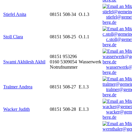
Stiefel Anita
08151 508-34
O.1.3
stiefel@geme
berg.de
Stoll Clara
08151 508-25
O.1.1
c.stoll@geme
berg.de
08151 953296
Swami Akhilesh Akhil
0160 5309054
Wasserwerk
Notrufnummer
wasserwerk@
berg.de
Tralmer Andrea
08151 508-27
E.1.3
tralmer@gem
berg.de
Wacker Judith
08151 508-28
E.1.3
wacker@geme
berg.de