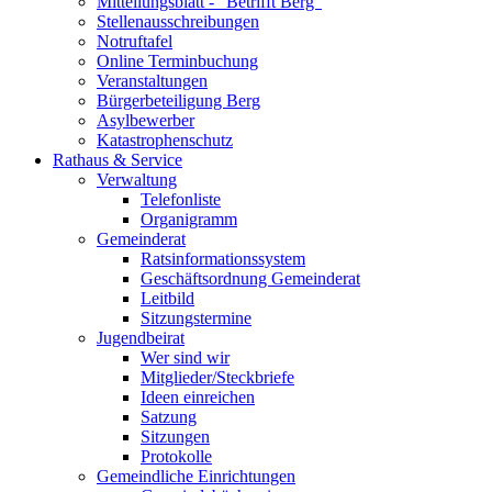
Mitteilungsblatt - "Betrifft Berg"
Stellenausschreibungen
Notruftafel
Online Terminbuchung
Veranstaltungen
Bürgerbeteiligung Berg
Asylbewerber
Katastrophenschutz
Rathaus & Service
Verwaltung
Telefonliste
Organigramm
Gemeinderat
Ratsinformationssystem
Geschäftsordnung Gemeinderat
Leitbild
Sitzungstermine
Jugendbeirat
Wer sind wir
Mitglieder/Steckbriefe
Ideen einreichen
Satzung
Sitzungen
Protokolle
Gemeindliche Einrichtungen