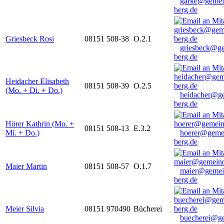
garke@gemei
berg.de
Griesbeck Rosi
08151 508-38
O.2.1
griesbeck@g
berg.de
Heidacher Elisabeth
08151 508-39
O.2.5
(Mo. + Di. + Do.)
heidacher@g
berg.de
Hörer Kathrin (Mo. +
08151 508-13
E.3.2
Mi. + Do.)
hoerer@geme
berg.de
Maier Martin
08151 508-57
O.1.7
maier@gemei
berg.de
Meier Silvia
08151 970490
Bücherei
buecherei@g