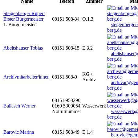
Name
Telefon
Zimmer
Mai
Steigenberger Rupert
Erster Bürgermeister
08151 508-34
O.1.3
1. Bürgermeister
steigenberge
berg.de
Abeltshauser Tobias
08151 508-15
E.3.2
abeltshauser
berg.de
KG /
Archivmitarbeiter/innen
08151 508-0
Archiv
archivar@gem
berg.de
08151 953296
Ballasch Werner
0160 5309054
Wasserwerk
Notrufnummer
wasserwerk@
berg.de
Barovic Marina
08151 508-49
E.1.4
barovic@gem