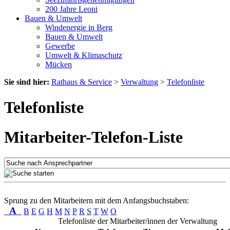
200 Jahre Leoni
Bauen & Umwelt
Windenergie in Berg
Bauen & Umwelt
Gewerbe
Umwelt & Klimaschutz
Mücken
Sie sind hier:
Rathaus & Service
>
Verwaltung
>
Telefonliste
Telefonliste
Mitarbeiter-Telefon-Liste
Sprung zu den Mitarbeitern mit dem Anfangsbuchstaben:
A
B
E
G
H
M
N
P
R
S
T
W
O
Telefonliste der Mitarbeiter/innen der Verwaltung