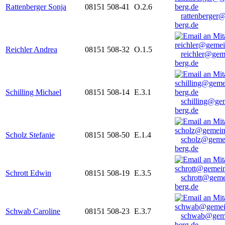
Rattenberger Sonja
08151 508-41
O.2.6
rattenberger
berg.de
Reichler Andrea
08151 508-32
O.1.5
reichler@gem
berg.de
Schilling Michael
08151 508-14
E.3.1
schilling@ge
berg.de
Scholz Stefanie
08151 508-50
E.1.4
scholz@geme
berg.de
Schrott Edwin
08151 508-19
E.3.5
schrott@geme
berg.de
Schwab Caroline
08151 508-23
E.3.7
schwab@gem
berg.de