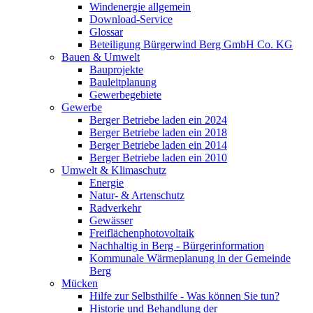
Windenergie allgemein
Download-Service
Glossar
Beteiligung Bürgerwind Berg GmbH Co. KG
Bauen & Umwelt
Bauprojekte
Bauleitplanung
Gewerbegebiete
Gewerbe
Berger Betriebe laden ein 2024
Berger Betriebe laden ein 2018
Berger Betriebe laden ein 2014
Berger Betriebe laden ein 2010
Umwelt & Klimaschutz
Energie
Natur- & Artenschutz
Radverkehr
Gewässer
Freiflächenphotovoltaik
Nachhaltig in Berg - Bürgerinformation
Kommunale Wärmeplanung in der Gemeinde
Berg
Mücken
Hilfe zur Selbsthilfe - Was können Sie tun?
Historie und Behandlung der