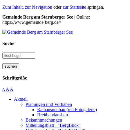
Zum Inhalt
,
zur Navigation
oder
zur Startseite
springen.
Gemeinde Berg am Starnberger See
| Online:
https://www.gemeinde-berg.de//
Suche
suchen
Schriftgröße
A
A
A
Aktuell
Planungen und Vorhaben
Rathausneubau (mit Fotogalerie)
Breitbandausbau
Bekanntmachungen
Mitteilungsblatt - "BergBlick"