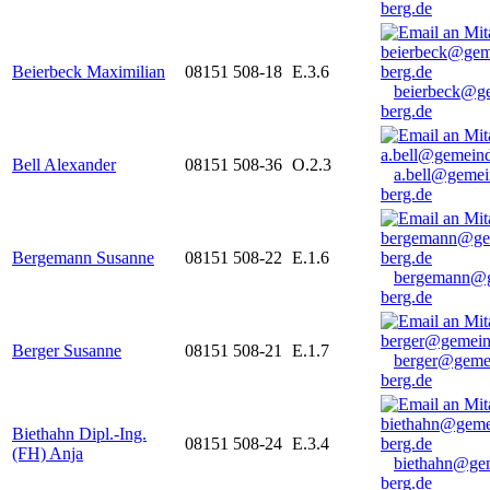
berg.de
Beierbeck Maximilian
08151 508-18
E.3.6
beierbeck@g
berg.de
Bell Alexander
08151 508-36
O.2.3
a.bell@gemei
berg.de
Bergemann Susanne
08151 508-22
E.1.6
bergemann@g
berg.de
Berger Susanne
08151 508-21
E.1.7
berger@geme
berg.de
Biethahn Dipl.-Ing.
08151 508-24
E.3.4
(FH) Anja
biethahn@ge
berg.de