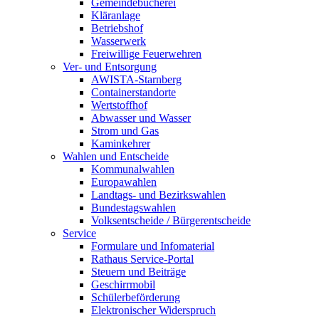
Gemeindebücherei
Kläranlage
Betriebshof
Wasserwerk
Freiwillige Feuerwehren
Ver- und Entsorgung
AWISTA-Starnberg
Containerstandorte
Wertstoffhof
Abwasser und Wasser
Strom und Gas
Kaminkehrer
Wahlen und Entscheide
Kommunalwahlen
Europawahlen
Landtags- und Bezirkswahlen
Bundestagswahlen
Volksentscheide / Bürgerentscheide
Service
Formulare und Infomaterial
Rathaus Service-Portal
Steuern und Beiträge
Geschirrmobil
Schülerbeförderung
Elektronischer Widerspruch