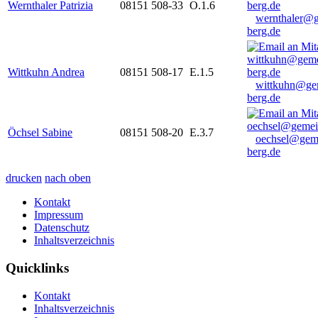
Wernthaler Patrizia
08151 508-33
O.1.6
wernthaler@
berg.de
Wittkuhn Andrea
08151 508-17
E.1.5
wittkuhn@ge
berg.de
Öchsel Sabine
08151 508-20
E.3.7
oechsel@gem
berg.de
drucken
nach oben
Kontakt
Impressum
Datenschutz
Inhaltsverzeichnis
Quicklinks
Kontakt
Inhaltsverzeichnis