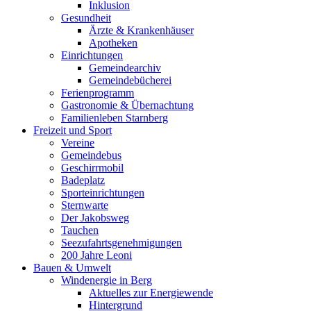
Inklusion
Gesundheit
Ärzte & Krankenhäuser
Apotheken
Einrichtungen
Gemeindearchiv
Gemeindebücherei
Ferienprogramm
Gastronomie & Übernachtung
Familienleben Starnberg
Freizeit und Sport
Vereine
Gemeindebus
Geschirrmobil
Badeplatz
Sporteinrichtungen
Sternwarte
Der Jakobsweg
Tauchen
Seezufahrtsgenehmigungen
200 Jahre Leoni
Bauen & Umwelt
Windenergie in Berg
Aktuelles zur Energiewende
Hintergrund