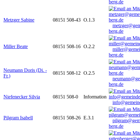
berg.de
Metzger Sabine
08151 508-43
O.1.3
metzger@gem
berg.de
Miller Beate
08151 508-16
O.2.2
miller@gemei
berg.de
Neumann Doris (Di. -
08151 508-12
O.2.5
Fr.)
neumann@ge
berg.de
Niefenecker Silvia
08151 508-0
Information
info@gemeind
Pilgram Isabell
08151 508-26
E.3.1
pilgram@gem
berg.de