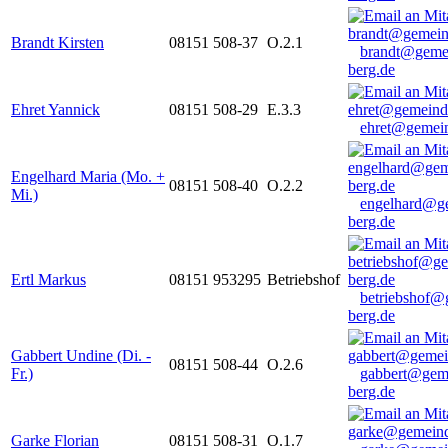
Brandt Kirsten
08151 508-37
O.2.1
brandt@geme
berg.de
Ehret Yannick
08151 508-29
E.3.3
ehret@gemein
Engelhard Maria (Mo. +
08151 508-40
O.2.2
Mi.)
engelhard@g
berg.de
Ertl Markus
08151 953295
Betriebshof
betriebshof@
berg.de
Gabbert Undine (Di. -
08151 508-44
O.2.6
Fr.)
gabbert@gem
berg.de
Garke Florian
08151 508-31
O.1.7