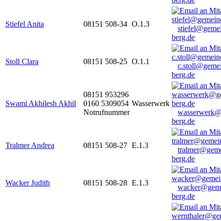
Stiefel Anita
08151 508-34
O.1.3
stiefel@geme
berg.de
Stoll Clara
08151 508-25
O.1.1
c.stoll@geme
berg.de
08151 953296
Swami Akhilesh Akhil
0160 5309054
Wasserwerk
Notrufnummer
wasserwerk@
berg.de
Tralmer Andrea
08151 508-27
E.1.3
tralmer@gem
berg.de
Wacker Judith
08151 508-28
E.1.3
wacker@geme
berg.de