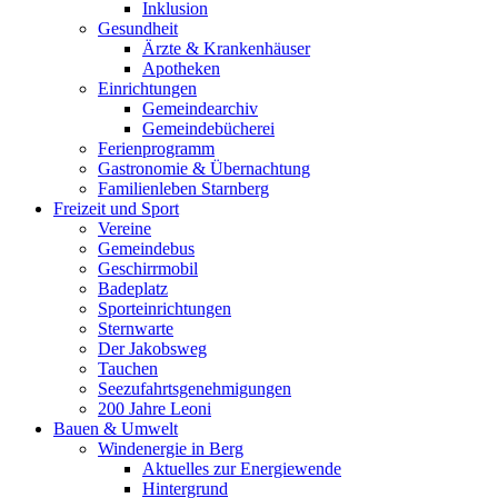
Inklusion
Gesundheit
Ärzte & Krankenhäuser
Apotheken
Einrichtungen
Gemeindearchiv
Gemeindebücherei
Ferienprogramm
Gastronomie & Übernachtung
Familienleben Starnberg
Freizeit und Sport
Vereine
Gemeindebus
Geschirrmobil
Badeplatz
Sporteinrichtungen
Sternwarte
Der Jakobsweg
Tauchen
Seezufahrtsgenehmigungen
200 Jahre Leoni
Bauen & Umwelt
Windenergie in Berg
Aktuelles zur Energiewende
Hintergrund