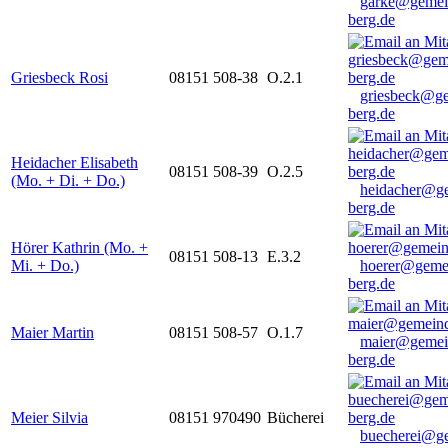
garke@gemei
berg.de
Griesbeck Rosi
08151 508-38
O.2.1
griesbeck@g
berg.de
Heidacher Elisabeth
08151 508-39
O.2.5
(Mo. + Di. + Do.)
heidacher@g
berg.de
Hörer Kathrin (Mo. +
08151 508-13
E.3.2
Mi. + Do.)
hoerer@geme
berg.de
Maier Martin
08151 508-57
O.1.7
maier@gemei
berg.de
Meier Silvia
08151 970490
Bücherei
buecherei@g