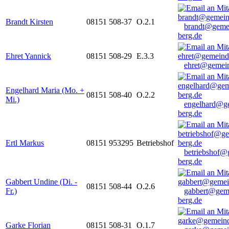
Brandt Kirsten
08151 508-37
O.2.1
brandt@geme
berg.de
Ehret Yannick
08151 508-29
E.3.3
ehret@gemein
Engelhard Maria (Mo. +
08151 508-40
O.2.2
Mi.)
engelhard@g
berg.de
Ertl Markus
08151 953295
Betriebshof
betriebshof@
berg.de
Gabbert Undine (Di. -
08151 508-44
O.2.6
Fr.)
gabbert@gem
berg.de
Garke Florian
08151 508-31
O.1.7