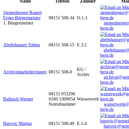
Name
Telefon
Zimmer
Mai
Steigenberger Rupert
Erster Bürgermeister
08151 508-34
O.1.3
1. Bürgermeister
steigenberge
berg.de
Abeltshauser Tobias
08151 508-15
E.3.2
abeltshauser
berg.de
KG /
Archivmitarbeiter/innen
08151 508-0
Archiv
archivar@gem
berg.de
08151 953296
Ballasch Werner
0160 5309054
Wasserwerk
Notrufnummer
wasserwerk@
berg.de
Barovic Marina
08151 508-49
E.1.4
barovic@gem