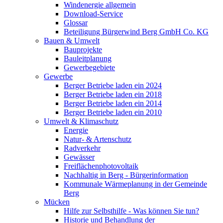
Windenergie allgemein
Download-Service
Glossar
Beteiligung Bürgerwind Berg GmbH Co. KG
Bauen & Umwelt
Bauprojekte
Bauleitplanung
Gewerbegebiete
Gewerbe
Berger Betriebe laden ein 2024
Berger Betriebe laden ein 2018
Berger Betriebe laden ein 2014
Berger Betriebe laden ein 2010
Umwelt & Klimaschutz
Energie
Natur- & Artenschutz
Radverkehr
Gewässer
Freiflächenphotovoltaik
Nachhaltig in Berg - Bürgerinformation
Kommunale Wärmeplanung in der Gemeinde
Berg
Mücken
Hilfe zur Selbsthilfe - Was können Sie tun?
Historie und Behandlung der