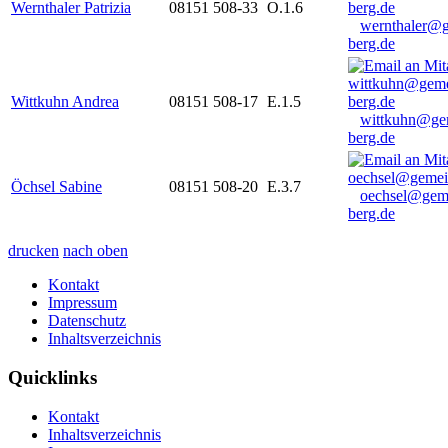
Wernthaler Patrizia
08151 508-33
O.1.6
wernthaler@
berg.de
Wittkuhn Andrea
08151 508-17
E.1.5
wittkuhn@ge
berg.de
Öchsel Sabine
08151 508-20
E.3.7
oechsel@gem
berg.de
drucken
nach oben
Kontakt
Impressum
Datenschutz
Inhaltsverzeichnis
Quicklinks
Kontakt
Inhaltsverzeichnis