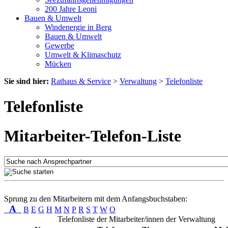
200 Jahre Leoni
Bauen & Umwelt
Windenergie in Berg
Bauen & Umwelt
Gewerbe
Umwelt & Klimaschutz
Mücken
Sie sind hier:
Rathaus & Service
>
Verwaltung
>
Telefonliste
Telefonliste
Mitarbeiter-Telefon-Liste
Sprung zu den Mitarbeitern mit dem Anfangsbuchstaben:
A
B
E
G
H
M
N
P
R
S
T
W
O
Telefonliste der Mitarbeiter/innen der Verwaltung