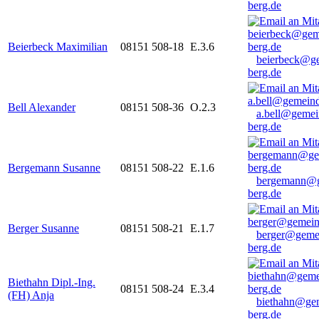
berg.de
Beierbeck Maximilian
08151 508-18
E.3.6
beierbeck@g
berg.de
Bell Alexander
08151 508-36
O.2.3
a.bell@gemei
berg.de
Bergemann Susanne
08151 508-22
E.1.6
bergemann@g
berg.de
Berger Susanne
08151 508-21
E.1.7
berger@geme
berg.de
Biethahn Dipl.-Ing.
08151 508-24
E.3.4
(FH) Anja
biethahn@ge
berg.de