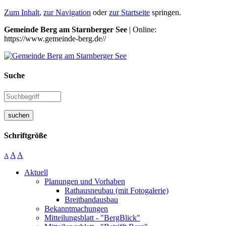
Zum Inhalt
,
zur Navigation
oder
zur Startseite
springen.
Gemeinde Berg am Starnberger See
| Online:
https://www.gemeinde-berg.de//
Suche
suchen
Schriftgröße
A
A
A
Aktuell
Planungen und Vorhaben
Rathausneubau (mit Fotogalerie)
Breitbandausbau
Bekanntmachungen
Mitteilungsblatt - "BergBlick"