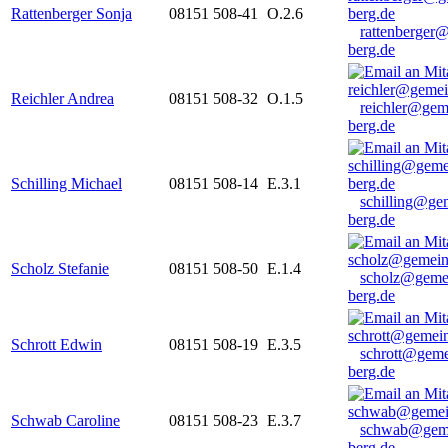
Rattenberger Sonja
08151 508-41
O.2.6
rattenberger
berg.de
Reichler Andrea
08151 508-32
O.1.5
reichler@gem
berg.de
Schilling Michael
08151 508-14
E.3.1
schilling@ge
berg.de
Scholz Stefanie
08151 508-50
E.1.4
scholz@geme
berg.de
Schrott Edwin
08151 508-19
E.3.5
schrott@geme
berg.de
Schwab Caroline
08151 508-23
E.3.7
schwab@gem
berg.de