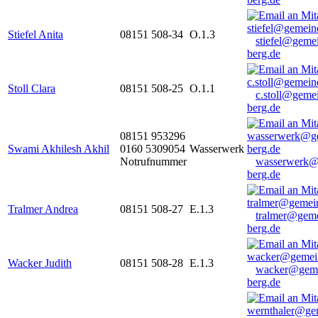
Stiefel Anita
08151 508-34
O.1.3
stiefel@geme
berg.de
Stoll Clara
08151 508-25
O.1.1
c.stoll@geme
berg.de
08151 953296
Swami Akhilesh Akhil
0160 5309054
Wasserwerk
Notrufnummer
wasserwerk@
berg.de
Tralmer Andrea
08151 508-27
E.1.3
tralmer@gem
berg.de
Wacker Judith
08151 508-28
E.1.3
wacker@geme
berg.de