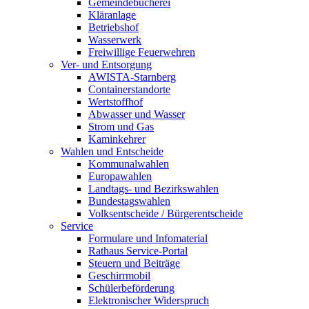
Gemeindebücherei
Kläranlage
Betriebshof
Wasserwerk
Freiwillige Feuerwehren
Ver- und Entsorgung
AWISTA-Starnberg
Containerstandorte
Wertstoffhof
Abwasser und Wasser
Strom und Gas
Kaminkehrer
Wahlen und Entscheide
Kommunalwahlen
Europawahlen
Landtags- und Bezirkswahlen
Bundestagswahlen
Volksentscheide / Bürgerentscheide
Service
Formulare und Infomaterial
Rathaus Service-Portal
Steuern und Beiträge
Geschirrmobil
Schülerbeförderung
Elektronischer Widerspruch