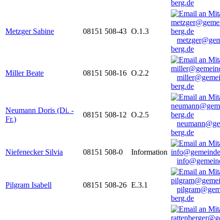
berg.de
Metzger Sabine
08151 508-43
O.1.3
metzger@gem
berg.de
Miller Beate
08151 508-16
O.2.2
miller@gemei
berg.de
Neumann Doris (Di. -
08151 508-12
O.2.5
Fr.)
neumann@ge
berg.de
Niefenecker Silvia
08151 508-0
Information
info@gemeind
Pilgram Isabell
08151 508-26
E.3.1
pilgram@gem
berg.de