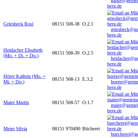
garke@gemei
berg.de
Griesbeck Rosi
08151 508-38
O.2.1
griesbeck@g
berg.de
Heidacher Elisabeth
08151 508-39
O.2.5
(Mo. + Di. + Do.)
heidacher@g
berg.de
Hörer Kathrin (Mo. +
08151 508-13
E.3.2
Mi. + Do.)
hoerer@geme
berg.de
Maier Martin
08151 508-57
O.1.7
maier@gemei
berg.de
Meier Silvia
08151 970490
Bücherei
buecherei@g