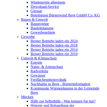
Windenergie allgemein
Download-Service
Glossar
Beteiligung Bürgerwind Berg GmbH Co. KG
Bauen & Umwelt
Bauprojekte
Bauleitplanung
Gewerbegebiete
Gewerbe
Berger Betriebe laden ein 2024
Berger Betriebe laden ein 2018
Berger Betriebe laden ein 2014
Berger Betriebe laden ein 2010
Umwelt & Klimaschutz
Energie
Natur- & Artenschutz
Radverkehr
Gewässer
Freiflächenphotovoltaik
Nachhaltig in Berg - Bürgerinformation
Kommunale Wärmeplanung in der Gemeinde
Berg
Mücken
Hilfe zur Selbsthilfe - Was können Sie tun?
Historie und Behandlung der