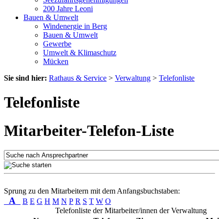
200 Jahre Leoni
Bauen & Umwelt
Windenergie in Berg
Bauen & Umwelt
Gewerbe
Umwelt & Klimaschutz
Mücken
Sie sind hier:
Rathaus & Service
>
Verwaltung
>
Telefonliste
Telefonliste
Mitarbeiter-Telefon-Liste
Sprung zu den Mitarbeitern mit dem Anfangsbuchstaben:
A
B
E
G
H
M
N
P
R
S
T
W
O
Telefonliste der Mitarbeiter/innen der Verwaltung