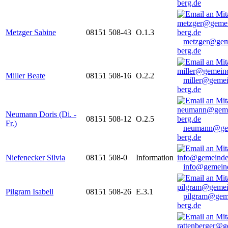
berg.de
Metzger Sabine
08151 508-43
O.1.3
metzger@gem
berg.de
Miller Beate
08151 508-16
O.2.2
miller@gemei
berg.de
Neumann Doris (Di. -
08151 508-12
O.2.5
Fr.)
neumann@ge
berg.de
Niefenecker Silvia
08151 508-0
Information
info@gemeind
Pilgram Isabell
08151 508-26
E.3.1
pilgram@gem
berg.de