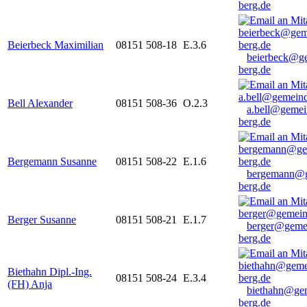
berg.de
Beierbeck Maximilian
08151 508-18
E.3.6
beierbeck@g
berg.de
Bell Alexander
08151 508-36
O.2.3
a.bell@gemei
berg.de
Bergemann Susanne
08151 508-22
E.1.6
bergemann@g
berg.de
Berger Susanne
08151 508-21
E.1.7
berger@geme
berg.de
Biethahn Dipl.-Ing.
08151 508-24
E.3.4
(FH) Anja
biethahn@ge
berg.de