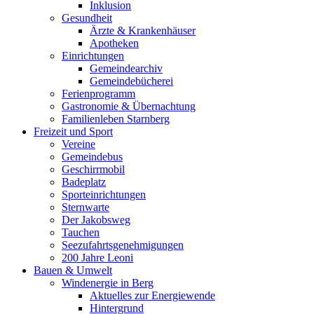
Inklusion
Gesundheit
Ärzte & Krankenhäuser
Apotheken
Einrichtungen
Gemeindearchiv
Gemeindebücherei
Ferienprogramm
Gastronomie & Übernachtung
Familienleben Starnberg
Freizeit und Sport
Vereine
Gemeindebus
Geschirrmobil
Badeplatz
Sporteinrichtungen
Sternwarte
Der Jakobsweg
Tauchen
Seezufahrtsgenehmigungen
200 Jahre Leoni
Bauen & Umwelt
Windenergie in Berg
Aktuelles zur Energiewende
Hintergrund