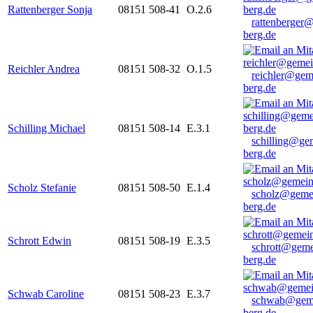
Rattenberger Sonja
08151 508-41
O.2.6
rattenberger
berg.de
Reichler Andrea
08151 508-32
O.1.5
reichler@gem
berg.de
Schilling Michael
08151 508-14
E.3.1
schilling@ge
berg.de
Scholz Stefanie
08151 508-50
E.1.4
scholz@geme
berg.de
Schrott Edwin
08151 508-19
E.3.5
schrott@geme
berg.de
Schwab Caroline
08151 508-23
E.3.7
schwab@gem
berg.de