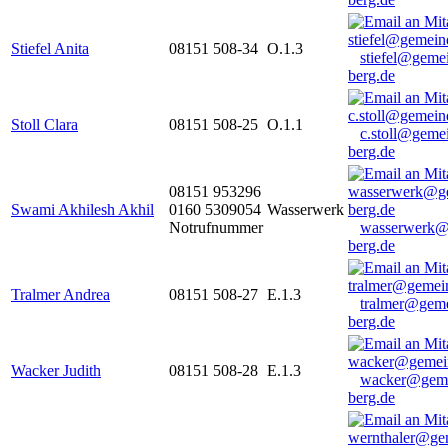
Stiefel Anita
08151 508-34
O.1.3
stiefel@geme
berg.de
Stoll Clara
08151 508-25
O.1.1
c.stoll@geme
berg.de
08151 953296
Swami Akhilesh Akhil
0160 5309054
Wasserwerk
Notrufnummer
wasserwerk@
berg.de
Tralmer Andrea
08151 508-27
E.1.3
tralmer@gem
berg.de
Wacker Judith
08151 508-28
E.1.3
wacker@geme
berg.de