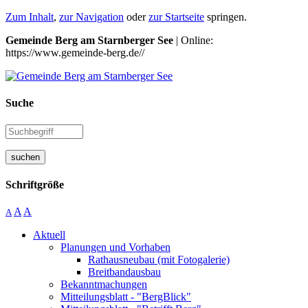
Zum Inhalt
,
zur Navigation
oder
zur Startseite
springen.
Gemeinde Berg am Starnberger See
| Online:
https://www.gemeinde-berg.de//
Suche
suchen
Schriftgröße
A
A
A
Aktuell
Planungen und Vorhaben
Rathausneubau (mit Fotogalerie)
Breitbandausbau
Bekanntmachungen
Mitteilungsblatt - "BergBlick"