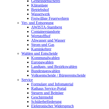
Gemeindebücherei
Kläranlage
Betriebshof
Wasserwerk
Freiwillige Feuerwehren
Ver- und Entsorgung
AWISTA-Starnberg
Containerstandorte
Wertstoffhof
Abwasser und Wasser
Strom und Gas
Kaminkehrer
Wahlen und Entscheide
Kommunalwahlen
Europawahlen
Landtags- und Bezirkswahlen
Bundestagswahlen
Volksentscheide / Bürgerentscheide
Service
Formulare und Infomaterial
Rathaus Service-Portal
Steuern und Beiträge
Geschirrmobil
Schülerbeförderung
Elektronischer Widerspruch