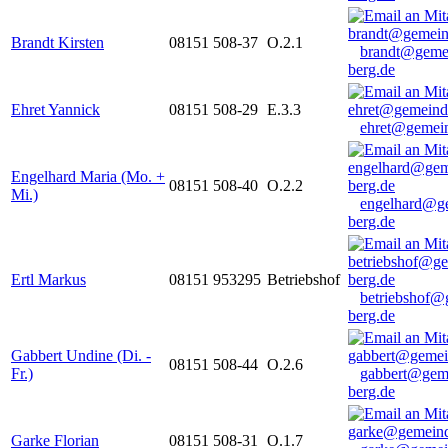
Brandt Kirsten
08151 508-37
O.2.1
brandt@geme
berg.de
Ehret Yannick
08151 508-29
E.3.3
ehret@gemein
Engelhard Maria (Mo. +
08151 508-40
O.2.2
Mi.)
engelhard@g
berg.de
Ertl Markus
08151 953295
Betriebshof
betriebshof@
berg.de
Gabbert Undine (Di. -
08151 508-44
O.2.6
Fr.)
gabbert@gem
berg.de
Garke Florian
08151 508-31
O.1.7