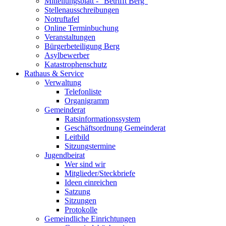
Mitteilungsblatt - "Betrifft Berg"
Stellenausschreibungen
Notruftafel
Online Terminbuchung
Veranstaltungen
Bürgerbeteiligung Berg
Asylbewerber
Katastrophenschutz
Rathaus & Service
Verwaltung
Telefonliste
Organigramm
Gemeinderat
Ratsinformationssystem
Geschäftsordnung Gemeinderat
Leitbild
Sitzungstermine
Jugendbeirat
Wer sind wir
Mitglieder/Steckbriefe
Ideen einreichen
Satzung
Sitzungen
Protokolle
Gemeindliche Einrichtungen