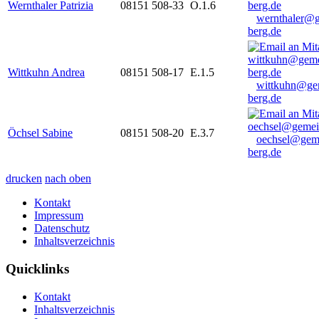
Wernthaler Patrizia
08151 508-33
O.1.6
wernthaler@
berg.de
Wittkuhn Andrea
08151 508-17
E.1.5
wittkuhn@ge
berg.de
Öchsel Sabine
08151 508-20
E.3.7
oechsel@gem
berg.de
drucken
nach oben
Kontakt
Impressum
Datenschutz
Inhaltsverzeichnis
Quicklinks
Kontakt
Inhaltsverzeichnis