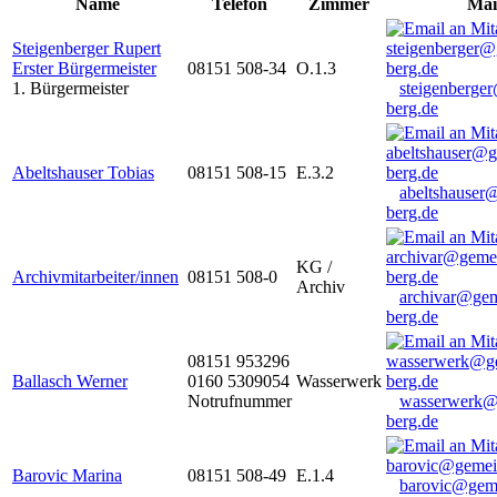
Name
Telefon
Zimmer
Mai
Steigenberger Rupert
Erster Bürgermeister
08151 508-34
O.1.3
1. Bürgermeister
steigenberge
berg.de
Abeltshauser Tobias
08151 508-15
E.3.2
abeltshauser
berg.de
KG /
Archivmitarbeiter/innen
08151 508-0
Archiv
archivar@gem
berg.de
08151 953296
Ballasch Werner
0160 5309054
Wasserwerk
Notrufnummer
wasserwerk@
berg.de
Barovic Marina
08151 508-49
E.1.4
barovic@gem