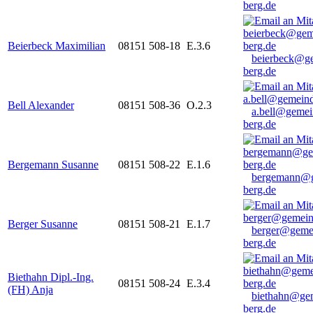
berg.de
Beierbeck Maximilian
08151 508-18
E.3.6
beierbeck@g
berg.de
Bell Alexander
08151 508-36
O.2.3
a.bell@gemei
berg.de
Bergemann Susanne
08151 508-22
E.1.6
bergemann@g
berg.de
Berger Susanne
08151 508-21
E.1.7
berger@geme
berg.de
Biethahn Dipl.-Ing.
08151 508-24
E.3.4
(FH) Anja
biethahn@ge
berg.de