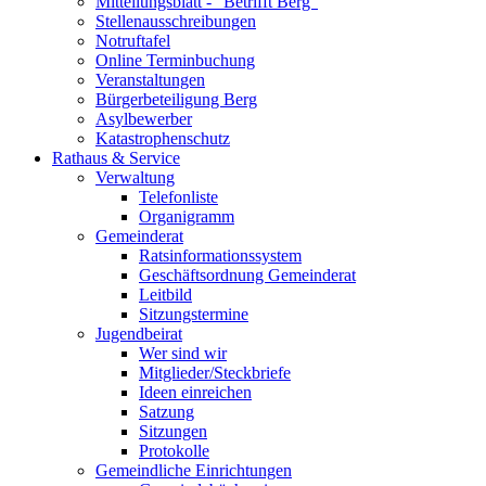
Mitteilungsblatt - "Betrifft Berg"
Stellenausschreibungen
Notruftafel
Online Terminbuchung
Veranstaltungen
Bürgerbeteiligung Berg
Asylbewerber
Katastrophenschutz
Rathaus & Service
Verwaltung
Telefonliste
Organigramm
Gemeinderat
Ratsinformationssystem
Geschäftsordnung Gemeinderat
Leitbild
Sitzungstermine
Jugendbeirat
Wer sind wir
Mitglieder/Steckbriefe
Ideen einreichen
Satzung
Sitzungen
Protokolle
Gemeindliche Einrichtungen