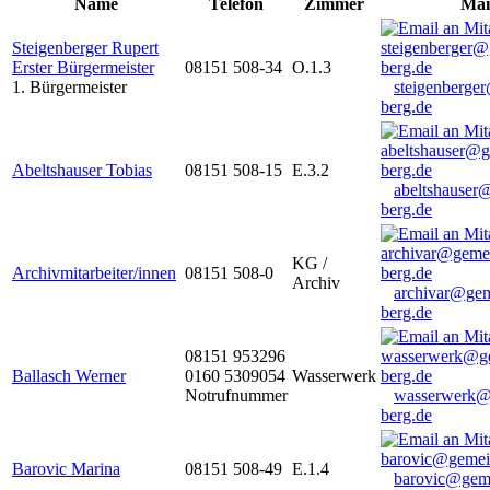
Name
Telefon
Zimmer
Mai
Steigenberger Rupert
Erster Bürgermeister
08151 508-34
O.1.3
1. Bürgermeister
steigenberge
berg.de
Abeltshauser Tobias
08151 508-15
E.3.2
abeltshauser
berg.de
KG /
Archivmitarbeiter/innen
08151 508-0
Archiv
archivar@gem
berg.de
08151 953296
Ballasch Werner
0160 5309054
Wasserwerk
Notrufnummer
wasserwerk@
berg.de
Barovic Marina
08151 508-49
E.1.4
barovic@gem