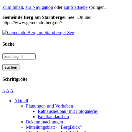
Zum Inhalt
,
zur Navigation
oder
zur Startseite
springen.
Gemeinde Berg am Starnberger See
| Online:
https://www.gemeinde-berg.de//
Suche
suchen
Schriftgröße
A
A
A
Aktuell
Planungen und Vorhaben
Rathausneubau (mit Fotogalerie)
Breitbandausbau
Bekanntmachungen
Mitteilungsblatt - "BergBlick"