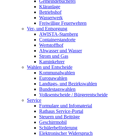
Gemeindebücherei
Kläranlage
Betriebshof
Wasserwerk
Freiwillige Feuerwehren
Ver- und Entsorgung
AWISTA-Starnberg
Containerstandorte
Wertstoffhof
Abwasser und Wasser
Strom und Gas
Kaminkehrer
Wahlen und Entscheide
Kommunalwahlen
Europawahlen
Landtags- und Bezirkswahlen
Bundestagswahlen
Volksentscheide / Bürgerentscheide
Service
Formulare und Infomaterial
Rathaus Service-Portal
Steuern und Beiträge
Geschirrmobil
Schülerbeförderung
Elektronischer Widerspruch