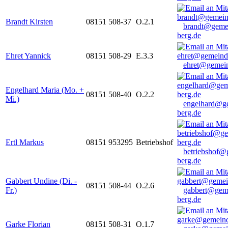
Brandt Kirsten
08151 508-37
O.2.1
brandt@geme
berg.de
Ehret Yannick
08151 508-29
E.3.3
ehret@gemein
Engelhard Maria (Mo. +
08151 508-40
O.2.2
Mi.)
engelhard@g
berg.de
Ertl Markus
08151 953295
Betriebshof
betriebshof@
berg.de
Gabbert Undine (Di. -
08151 508-44
O.2.6
Fr.)
gabbert@gem
berg.de
Garke Florian
08151 508-31
O.1.7