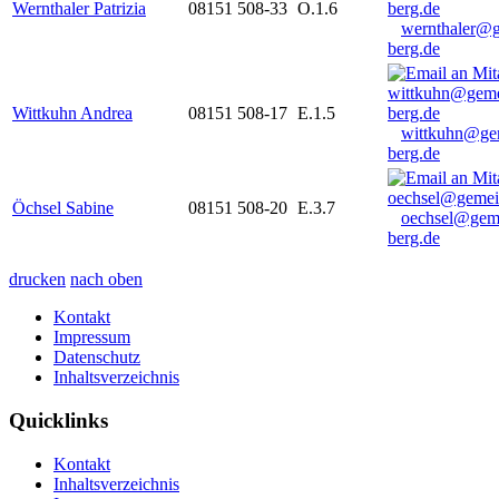
Wernthaler Patrizia
08151 508-33
O.1.6
wernthaler@
berg.de
Wittkuhn Andrea
08151 508-17
E.1.5
wittkuhn@ge
berg.de
Öchsel Sabine
08151 508-20
E.3.7
oechsel@gem
berg.de
drucken
nach oben
Kontakt
Impressum
Datenschutz
Inhaltsverzeichnis
Quicklinks
Kontakt
Inhaltsverzeichnis