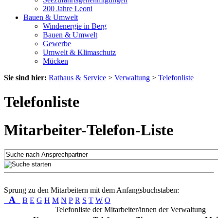
200 Jahre Leoni
Bauen & Umwelt
Windenergie in Berg
Bauen & Umwelt
Gewerbe
Umwelt & Klimaschutz
Mücken
Sie sind hier:
Rathaus & Service
>
Verwaltung
>
Telefonliste
Telefonliste
Mitarbeiter-Telefon-Liste
Sprung zu den Mitarbeitern mit dem Anfangsbuchstaben:
A
B
E
G
H
M
N
P
R
S
T
W
O
Telefonliste der Mitarbeiter/innen der Verwaltung