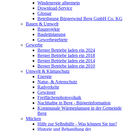
Windenergie allgemein
Download-Service
Glossar
Beteiligung Bürgerwind Berg GmbH Co. KG
Bauen & Umwelt
Bauprojekte
Bauleitplanung
Gewerbegebiete
Gewerbe
Berger Betriebe laden ein 2024
Berger Betriebe laden ein 2018
Berger Betriebe laden ein 2014
Berger Betriebe laden ein 2010
Umwelt & Klimaschutz
Energie
Natur- & Artenschutz
Radverkehr
Gewässer
Freiflächenphotovoltaik
Nachhaltig in Berg - Bürgerinformation
Kommunale Wärmeplanung in der Gemeinde
Berg
Mücken
Hilfe zur Selbsthilfe - Was können Sie tun?
Historie und Behandlung der