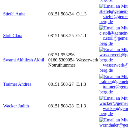
Stiefel Anita
08151 508-34
O.1.3
stiefel@geme
berg.de
Stoll Clara
08151 508-25
O.1.1
c.stoll@geme
berg.de
08151 953296
Swami Akhilesh Akhil
0160 5309054
Wasserwerk
Notrufnummer
wasserwerk@
berg.de
Tralmer Andrea
08151 508-27
E.1.3
tralmer@gem
berg.de
Wacker Judith
08151 508-28
E.1.3
wacker@geme
berg.de