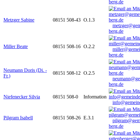
berg.de
Metzger Sabine
08151 508-43
O.1.3
metzger@gem
berg.de
Miller Beate
08151 508-16
O.2.2
miller@gemei
berg.de
Neumann Doris (Di. -
08151 508-12
O.2.5
Fr.)
neumann@ge
berg.de
Niefenecker Silvia
08151 508-0
Information
info@gemeind
Pilgram Isabell
08151 508-26
E.3.1
pilgram@gem
berg.de