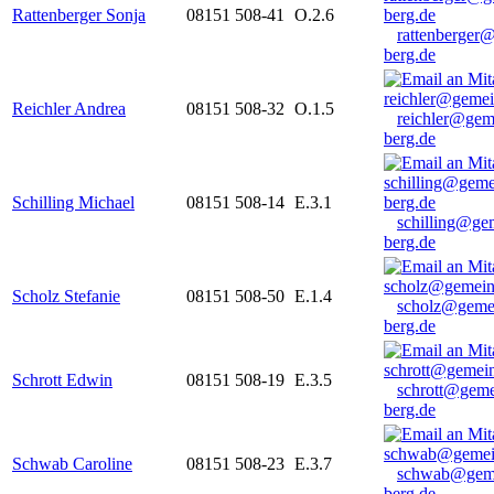
Rattenberger Sonja
08151 508-41
O.2.6
rattenberger
berg.de
Reichler Andrea
08151 508-32
O.1.5
reichler@gem
berg.de
Schilling Michael
08151 508-14
E.3.1
schilling@ge
berg.de
Scholz Stefanie
08151 508-50
E.1.4
scholz@geme
berg.de
Schrott Edwin
08151 508-19
E.3.5
schrott@geme
berg.de
Schwab Caroline
08151 508-23
E.3.7
schwab@gem
berg.de