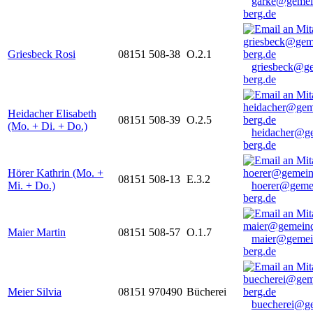
garke@gemei
berg.de
Griesbeck Rosi
08151 508-38
O.2.1
griesbeck@g
berg.de
Heidacher Elisabeth
08151 508-39
O.2.5
(Mo. + Di. + Do.)
heidacher@g
berg.de
Hörer Kathrin (Mo. +
08151 508-13
E.3.2
Mi. + Do.)
hoerer@geme
berg.de
Maier Martin
08151 508-57
O.1.7
maier@gemei
berg.de
Meier Silvia
08151 970490
Bücherei
buecherei@g