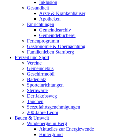
Inklusion
Gesundheit
Ärzte & Krankenhäuser
Apotheken
Einrichtungen
Gemeindearchiv
Gemeindebücherei
Ferienprogramm
Gastronomie & Übernachtung
Familienleben Starnberg
Freizeit und Sport
Vereine
Gemeindebus
Geschirrmobil
Badeplatz
Sporteinrichtungen
Sternwarte
Der Jakobsweg
Tauchen
Seezufahrtsgenehmigungen
200 Jahre Leoni
Bauen & Umwelt
Windenergie in Berg
Aktuelles zur Energiewende
Hintergrund