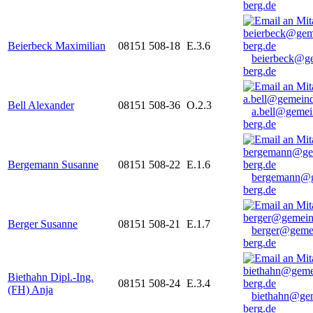
berg.de
Beierbeck Maximilian
08151 508-18
E.3.6
beierbeck@g
berg.de
Bell Alexander
08151 508-36
O.2.3
a.bell@gemei
berg.de
Bergemann Susanne
08151 508-22
E.1.6
bergemann@g
berg.de
Berger Susanne
08151 508-21
E.1.7
berger@geme
berg.de
Biethahn Dipl.-Ing.
08151 508-24
E.3.4
(FH) Anja
biethahn@ge
berg.de