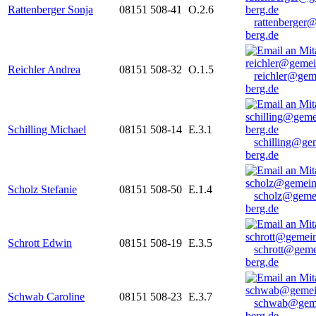
Rattenberger Sonja
08151 508-41
O.2.6
rattenberger
berg.de
Reichler Andrea
08151 508-32
O.1.5
reichler@gem
berg.de
Schilling Michael
08151 508-14
E.3.1
schilling@ge
berg.de
Scholz Stefanie
08151 508-50
E.1.4
scholz@geme
berg.de
Schrott Edwin
08151 508-19
E.3.5
schrott@geme
berg.de
Schwab Caroline
08151 508-23
E.3.7
schwab@gem
berg.de