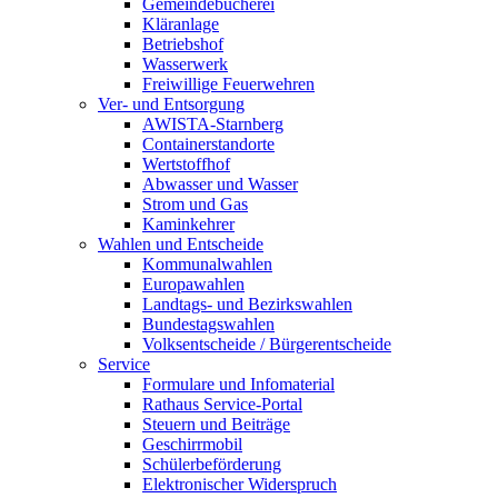
Gemeindebücherei
Kläranlage
Betriebshof
Wasserwerk
Freiwillige Feuerwehren
Ver- und Entsorgung
AWISTA-Starnberg
Containerstandorte
Wertstoffhof
Abwasser und Wasser
Strom und Gas
Kaminkehrer
Wahlen und Entscheide
Kommunalwahlen
Europawahlen
Landtags- und Bezirkswahlen
Bundestagswahlen
Volksentscheide / Bürgerentscheide
Service
Formulare und Infomaterial
Rathaus Service-Portal
Steuern und Beiträge
Geschirrmobil
Schülerbeförderung
Elektronischer Widerspruch