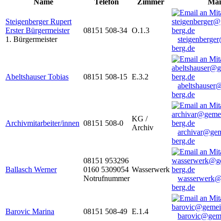
Name
Telefon
Zimmer
Mai
Steigenberger Rupert
Erster Bürgermeister
08151 508-34
O.1.3
1. Bürgermeister
steigenberge
berg.de
Abeltshauser Tobias
08151 508-15
E.3.2
abeltshauser
berg.de
KG /
Archivmitarbeiter/innen
08151 508-0
Archiv
archivar@gem
berg.de
08151 953296
Ballasch Werner
0160 5309054
Wasserwerk
Notrufnummer
wasserwerk@
berg.de
Barovic Marina
08151 508-49
E.1.4
barovic@gem