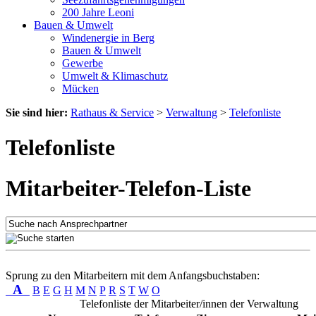
200 Jahre Leoni
Bauen & Umwelt
Windenergie in Berg
Bauen & Umwelt
Gewerbe
Umwelt & Klimaschutz
Mücken
Sie sind hier:
Rathaus & Service
>
Verwaltung
>
Telefonliste
Telefonliste
Mitarbeiter-Telefon-Liste
Sprung zu den Mitarbeitern mit dem Anfangsbuchstaben:
A
B
E
G
H
M
N
P
R
S
T
W
O
Telefonliste der Mitarbeiter/innen der Verwaltung