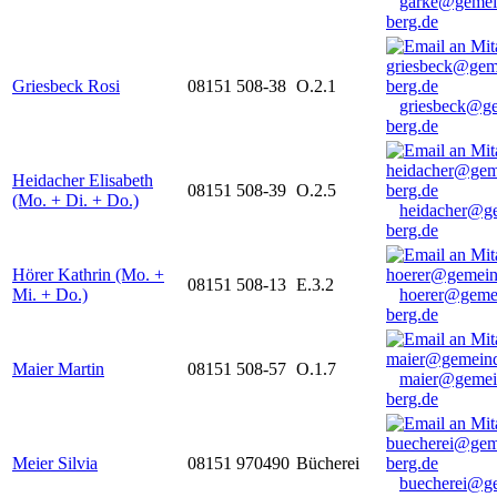
garke@gemei
berg.de
Griesbeck Rosi
08151 508-38
O.2.1
griesbeck@g
berg.de
Heidacher Elisabeth
08151 508-39
O.2.5
(Mo. + Di. + Do.)
heidacher@g
berg.de
Hörer Kathrin (Mo. +
08151 508-13
E.3.2
Mi. + Do.)
hoerer@geme
berg.de
Maier Martin
08151 508-57
O.1.7
maier@gemei
berg.de
Meier Silvia
08151 970490
Bücherei
buecherei@g