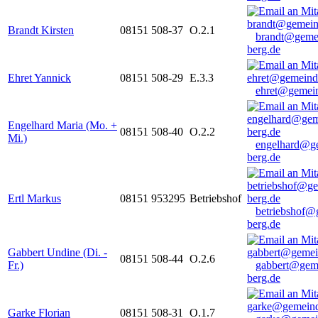
Brandt Kirsten
08151 508-37
O.2.1
brandt@geme
berg.de
Ehret Yannick
08151 508-29
E.3.3
ehret@gemein
Engelhard Maria (Mo. +
08151 508-40
O.2.2
Mi.)
engelhard@g
berg.de
Ertl Markus
08151 953295
Betriebshof
betriebshof@
berg.de
Gabbert Undine (Di. -
08151 508-44
O.2.6
Fr.)
gabbert@gem
berg.de
Garke Florian
08151 508-31
O.1.7