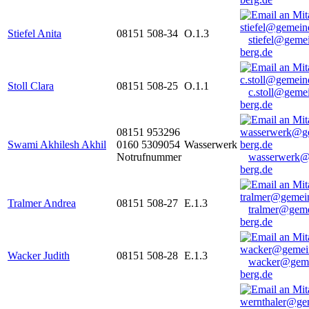
Stiefel Anita
08151 508-34
O.1.3
stiefel@geme
berg.de
Stoll Clara
08151 508-25
O.1.1
c.stoll@geme
berg.de
08151 953296
Swami Akhilesh Akhil
0160 5309054
Wasserwerk
Notrufnummer
wasserwerk@
berg.de
Tralmer Andrea
08151 508-27
E.1.3
tralmer@gem
berg.de
Wacker Judith
08151 508-28
E.1.3
wacker@geme
berg.de