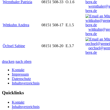
Wernthaler Patrizia
08151 508-33
O.1.6
wernthaler@
berg.de
Wittkuhn Andrea
08151 508-17
E.1.5
wittkuhn@ge
berg.de
Öchsel Sabine
08151 508-20
E.3.7
oechsel@gem
berg.de
drucken
nach oben
Kontakt
Impressum
Datenschutz
Inhaltsverzeichnis
Quicklinks
Kontakt
Inhaltsverzeichnis