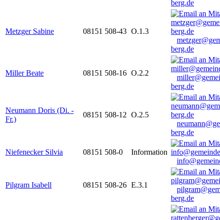
berg.de
Metzger Sabine
08151 508-43
O.1.3
metzger@gem
berg.de
Miller Beate
08151 508-16
O.2.2
miller@gemei
berg.de
Neumann Doris (Di. -
08151 508-12
O.2.5
Fr.)
neumann@ge
berg.de
Niefenecker Silvia
08151 508-0
Information
info@gemeind
Pilgram Isabell
08151 508-26
E.3.1
pilgram@gem
berg.de