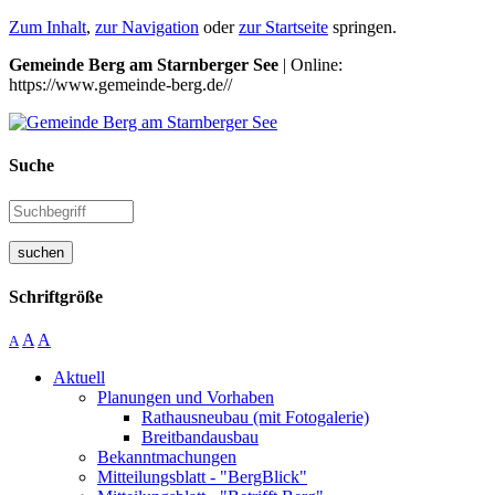
Zum Inhalt
,
zur Navigation
oder
zur Startseite
springen.
Gemeinde Berg am Starnberger See
| Online:
https://www.gemeinde-berg.de//
Suche
suchen
Schriftgröße
A
A
A
Aktuell
Planungen und Vorhaben
Rathausneubau (mit Fotogalerie)
Breitbandausbau
Bekanntmachungen
Mitteilungsblatt - "BergBlick"