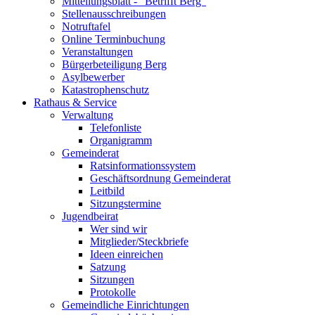
Mitteilungsblatt - "Betrifft Berg"
Stellenausschreibungen
Notruftafel
Online Terminbuchung
Veranstaltungen
Bürgerbeteiligung Berg
Asylbewerber
Katastrophenschutz
Rathaus & Service
Verwaltung
Telefonliste
Organigramm
Gemeinderat
Ratsinformationssystem
Geschäftsordnung Gemeinderat
Leitbild
Sitzungstermine
Jugendbeirat
Wer sind wir
Mitglieder/Steckbriefe
Ideen einreichen
Satzung
Sitzungen
Protokolle
Gemeindliche Einrichtungen