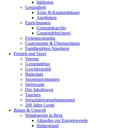
Inklusion
Gesundheit
Ärzte & Krankenhäuser
Apotheken
Einrichtungen
Gemeindearchiv
Gemeindebücherei
Ferienprogramm
Gastronomie & Übernachtung
Familienleben Starnberg
Freizeit und Sport
Vereine
Gemeindebus
Geschirrmobil
Badeplatz
Sporteinrichtungen
Sternwarte
Der Jakobsweg
Tauchen
Seezufahrtsgenehmigungen
200 Jahre Leoni
Bauen & Umwelt
Windenergie in Berg
Aktuelles zur Energiewende
Hintergrund