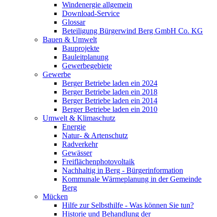
Windenergie allgemein
Download-Service
Glossar
Beteiligung Bürgerwind Berg GmbH Co. KG
Bauen & Umwelt
Bauprojekte
Bauleitplanung
Gewerbegebiete
Gewerbe
Berger Betriebe laden ein 2024
Berger Betriebe laden ein 2018
Berger Betriebe laden ein 2014
Berger Betriebe laden ein 2010
Umwelt & Klimaschutz
Energie
Natur- & Artenschutz
Radverkehr
Gewässer
Freiflächenphotovoltaik
Nachhaltig in Berg - Bürgerinformation
Kommunale Wärmeplanung in der Gemeinde
Berg
Mücken
Hilfe zur Selbsthilfe - Was können Sie tun?
Historie und Behandlung der