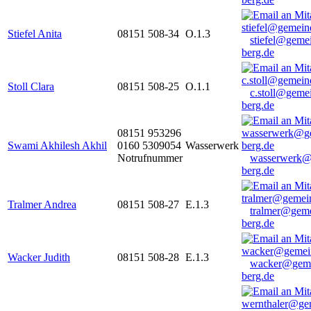
Stiefel Anita
08151 508-34
O.1.3
stiefel@geme
berg.de
Stoll Clara
08151 508-25
O.1.1
c.stoll@geme
berg.de
08151 953296
Swami Akhilesh Akhil
0160 5309054
Wasserwerk
Notrufnummer
wasserwerk@
berg.de
Tralmer Andrea
08151 508-27
E.1.3
tralmer@gem
berg.de
Wacker Judith
08151 508-28
E.1.3
wacker@geme
berg.de