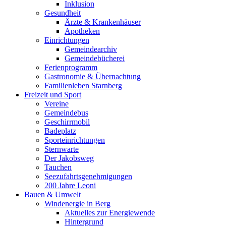
Inklusion
Gesundheit
Ärzte & Krankenhäuser
Apotheken
Einrichtungen
Gemeindearchiv
Gemeindebücherei
Ferienprogramm
Gastronomie & Übernachtung
Familienleben Starnberg
Freizeit und Sport
Vereine
Gemeindebus
Geschirrmobil
Badeplatz
Sporteinrichtungen
Sternwarte
Der Jakobsweg
Tauchen
Seezufahrtsgenehmigungen
200 Jahre Leoni
Bauen & Umwelt
Windenergie in Berg
Aktuelles zur Energiewende
Hintergrund