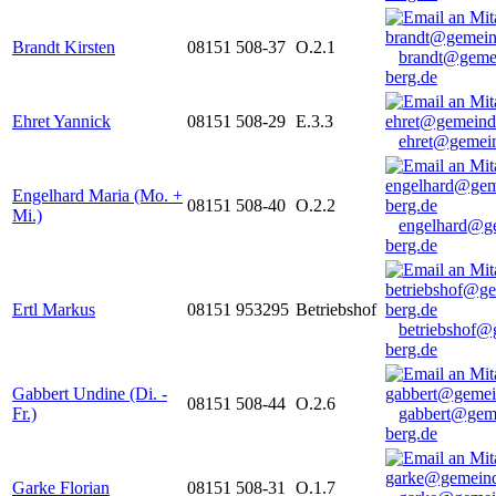
Brandt Kirsten
08151 508-37
O.2.1
brandt@geme
berg.de
Ehret Yannick
08151 508-29
E.3.3
ehret@gemein
Engelhard Maria (Mo. +
08151 508-40
O.2.2
Mi.)
engelhard@g
berg.de
Ertl Markus
08151 953295
Betriebshof
betriebshof@
berg.de
Gabbert Undine (Di. -
08151 508-44
O.2.6
Fr.)
gabbert@gem
berg.de
Garke Florian
08151 508-31
O.1.7