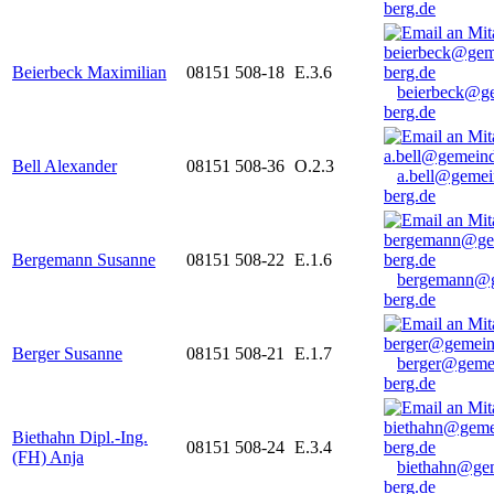
berg.de
Beierbeck Maximilian
08151 508-18
E.3.6
beierbeck@g
berg.de
Bell Alexander
08151 508-36
O.2.3
a.bell@gemei
berg.de
Bergemann Susanne
08151 508-22
E.1.6
bergemann@g
berg.de
Berger Susanne
08151 508-21
E.1.7
berger@geme
berg.de
Biethahn Dipl.-Ing.
08151 508-24
E.3.4
(FH) Anja
biethahn@ge
berg.de