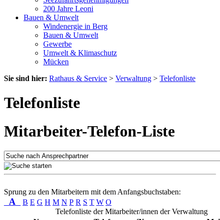
200 Jahre Leoni
Bauen & Umwelt
Windenergie in Berg
Bauen & Umwelt
Gewerbe
Umwelt & Klimaschutz
Mücken
Sie sind hier:
Rathaus & Service
>
Verwaltung
>
Telefonliste
Telefonliste
Mitarbeiter-Telefon-Liste
Sprung zu den Mitarbeitern mit dem Anfangsbuchstaben:
A
B
E
G
H
M
N
P
R
S
T
W
O
Telefonliste der Mitarbeiter/innen der Verwaltung