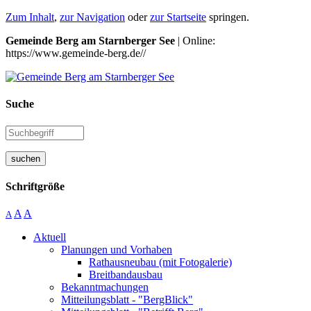
Zum Inhalt
,
zur Navigation
oder
zur Startseite
springen.
Gemeinde Berg am Starnberger See
| Online:
https://www.gemeinde-berg.de//
Suche
suchen
Schriftgröße
A
A
A
Aktuell
Planungen und Vorhaben
Rathausneubau (mit Fotogalerie)
Breitbandausbau
Bekanntmachungen
Mitteilungsblatt - "BergBlick"