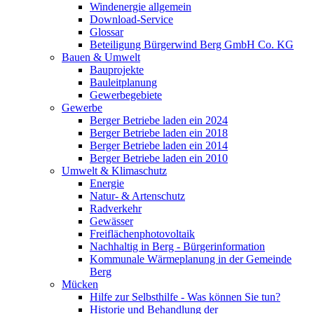
Windenergie allgemein
Download-Service
Glossar
Beteiligung Bürgerwind Berg GmbH Co. KG
Bauen & Umwelt
Bauprojekte
Bauleitplanung
Gewerbegebiete
Gewerbe
Berger Betriebe laden ein 2024
Berger Betriebe laden ein 2018
Berger Betriebe laden ein 2014
Berger Betriebe laden ein 2010
Umwelt & Klimaschutz
Energie
Natur- & Artenschutz
Radverkehr
Gewässer
Freiflächenphotovoltaik
Nachhaltig in Berg - Bürgerinformation
Kommunale Wärmeplanung in der Gemeinde
Berg
Mücken
Hilfe zur Selbsthilfe - Was können Sie tun?
Historie und Behandlung der