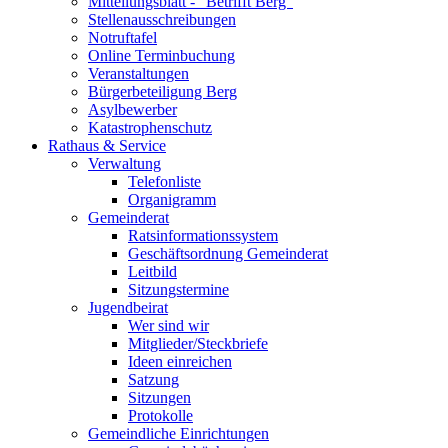
Mitteilungsblatt - "Betrifft Berg"
Stellenausschreibungen
Notruftafel
Online Terminbuchung
Veranstaltungen
Bürgerbeteiligung Berg
Asylbewerber
Katastrophenschutz
Rathaus & Service
Verwaltung
Telefonliste
Organigramm
Gemeinderat
Ratsinformationssystem
Geschäftsordnung Gemeinderat
Leitbild
Sitzungstermine
Jugendbeirat
Wer sind wir
Mitglieder/Steckbriefe
Ideen einreichen
Satzung
Sitzungen
Protokolle
Gemeindliche Einrichtungen