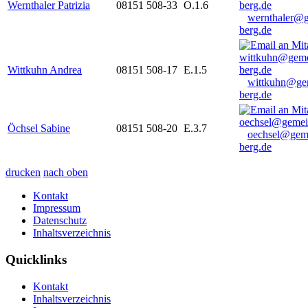
Wernthaler Patrizia
08151 508-33
O.1.6
wernthaler@
berg.de
Wittkuhn Andrea
08151 508-17
E.1.5
wittkuhn@ge
berg.de
Öchsel Sabine
08151 508-20
E.3.7
oechsel@gem
berg.de
drucken
nach oben
Kontakt
Impressum
Datenschutz
Inhaltsverzeichnis
Quicklinks
Kontakt
Inhaltsverzeichnis