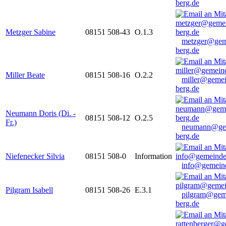
berg.de
Metzger Sabine
08151 508-43
O.1.3
metzger@gem
berg.de
Miller Beate
08151 508-16
O.2.2
miller@gemei
berg.de
Neumann Doris (Di. -
08151 508-12
O.2.5
Fr.)
neumann@ge
berg.de
Niefenecker Silvia
08151 508-0
Information
info@gemeind
Pilgram Isabell
08151 508-26
E.3.1
pilgram@gem
berg.de