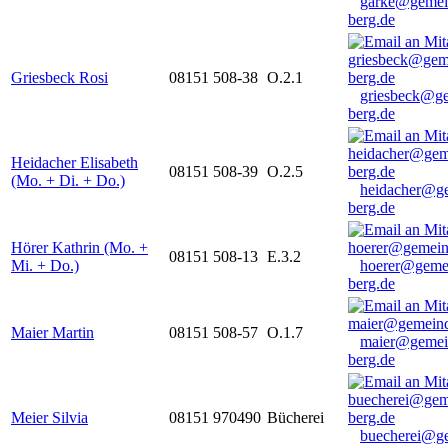
garke@gemei
berg.de
Griesbeck Rosi
08151 508-38
O.2.1
griesbeck@g
berg.de
Heidacher Elisabeth
08151 508-39
O.2.5
(Mo. + Di. + Do.)
heidacher@g
berg.de
Hörer Kathrin (Mo. +
08151 508-13
E.3.2
Mi. + Do.)
hoerer@geme
berg.de
Maier Martin
08151 508-57
O.1.7
maier@gemei
berg.de
Meier Silvia
08151 970490
Bücherei
buecherei@g