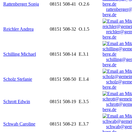
Rattenberger Sonja
08151 508-41
O.2.6
rattenberger
berg.de
Reichler Andrea
08151 508-32
O.1.5
reichler@gem
berg.de
Schilling Michael
08151 508-14
E.3.1
schilling@ge
berg.de
Scholz Stefanie
08151 508-50
E.1.4
scholz@geme
berg.de
Schrott Edwin
08151 508-19
E.3.5
schrott@geme
berg.de
Schwab Caroline
08151 508-23
E.3.7
schwab@gem
berg.de