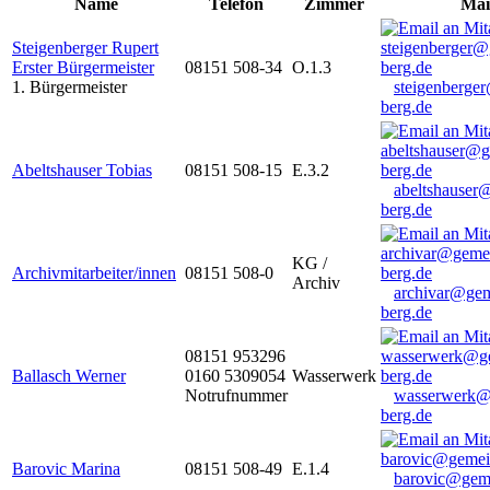
Name
Telefon
Zimmer
Mai
Steigenberger Rupert
Erster Bürgermeister
08151 508-34
O.1.3
1. Bürgermeister
steigenberge
berg.de
Abeltshauser Tobias
08151 508-15
E.3.2
abeltshauser
berg.de
KG /
Archivmitarbeiter/innen
08151 508-0
Archiv
archivar@gem
berg.de
08151 953296
Ballasch Werner
0160 5309054
Wasserwerk
Notrufnummer
wasserwerk@
berg.de
Barovic Marina
08151 508-49
E.1.4
barovic@gem