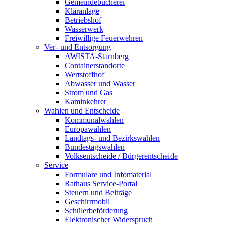
Gemeindebücherei
Kläranlage
Betriebshof
Wasserwerk
Freiwillige Feuerwehren
Ver- und Entsorgung
AWISTA-Starnberg
Containerstandorte
Wertstoffhof
Abwasser und Wasser
Strom und Gas
Kaminkehrer
Wahlen und Entscheide
Kommunalwahlen
Europawahlen
Landtags- und Bezirkswahlen
Bundestagswahlen
Volksentscheide / Bürgerentscheide
Service
Formulare und Infomaterial
Rathaus Service-Portal
Steuern und Beiträge
Geschirrmobil
Schülerbeförderung
Elektronischer Widerspruch