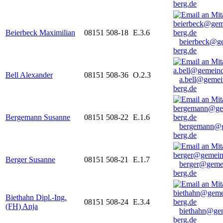
berg.de
Beierbeck Maximilian
08151 508-18
E.3.6
beierbeck@g
berg.de
Bell Alexander
08151 508-36
O.2.3
a.bell@gemei
berg.de
Bergemann Susanne
08151 508-22
E.1.6
bergemann@g
berg.de
Berger Susanne
08151 508-21
E.1.7
berger@geme
berg.de
Biethahn Dipl.-Ing.
08151 508-24
E.3.4
(FH) Anja
biethahn@ge
berg.de