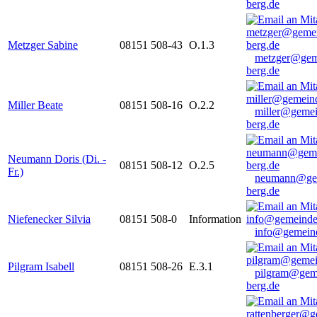
berg.de
Metzger Sabine
08151 508-43
O.1.3
metzger@gem
berg.de
Miller Beate
08151 508-16
O.2.2
miller@gemei
berg.de
Neumann Doris (Di. -
08151 508-12
O.2.5
Fr.)
neumann@ge
berg.de
Niefenecker Silvia
08151 508-0
Information
info@gemeind
Pilgram Isabell
08151 508-26
E.3.1
pilgram@gem
berg.de