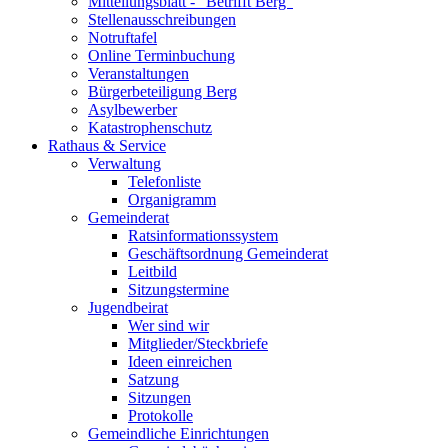
Mitteilungsblatt - "Betrifft Berg"
Stellenausschreibungen
Notruftafel
Online Terminbuchung
Veranstaltungen
Bürgerbeteiligung Berg
Asylbewerber
Katastrophenschutz
Rathaus & Service
Verwaltung
Telefonliste
Organigramm
Gemeinderat
Ratsinformationssystem
Geschäftsordnung Gemeinderat
Leitbild
Sitzungstermine
Jugendbeirat
Wer sind wir
Mitglieder/Steckbriefe
Ideen einreichen
Satzung
Sitzungen
Protokolle
Gemeindliche Einrichtungen