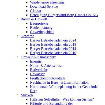
Windenergie allgemein
Download-Service
Glossar
Beteiligung Bürgerwind Berg GmbH Co. KG
Bauen & Umwelt
Bauprojekte
Bauleitplanung
Gewerbegebiete
Gewerbe
Berger Betriebe laden ein 2024
Berger Betriebe laden ein 2018
Berger Betriebe laden ein 2014
Berger Betriebe laden ein 2010
Umwelt & Klimaschutz
Energie
Natur- & Artenschutz
Radverkehr
Gewässer
Freiflächenphotovoltaik
Nachhaltig in Berg - Bürgerinformation
Kommunale Wärmeplanung in der Gemeinde
Berg
Mücken
Hilfe zur Selbsthilfe - Was können Sie tun?
Historie und Behandlung der