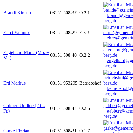
Brandt Kirsten
08151 508-37
O.2.1
brandt@geme
berg.de
Ehret Yannick
08151 508-29
E.3.3
ehret@gemein
Engelhard Maria (Mo. +
08151 508-40
O.2.2
Mi.)
engelhard@g
berg.de
Ertl Markus
08151 953295
Betriebshof
betriebshof@
berg.de
Gabbert Undine (Di. -
08151 508-44
O.2.6
Fr.)
gabbert@gem
berg.de
Garke Florian
08151 508-31
O.1.7