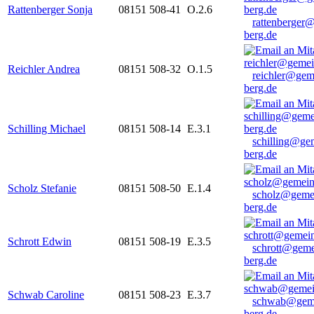
Rattenberger Sonja
08151 508-41
O.2.6
rattenberger
berg.de
Reichler Andrea
08151 508-32
O.1.5
reichler@gem
berg.de
Schilling Michael
08151 508-14
E.3.1
schilling@ge
berg.de
Scholz Stefanie
08151 508-50
E.1.4
scholz@geme
berg.de
Schrott Edwin
08151 508-19
E.3.5
schrott@geme
berg.de
Schwab Caroline
08151 508-23
E.3.7
schwab@gem
berg.de