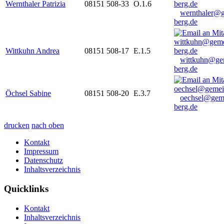
Wernthaler Patrizia
08151 508-33
O.1.6
wernthaler@
berg.de
Wittkuhn Andrea
08151 508-17
E.1.5
wittkuhn@ge
berg.de
Öchsel Sabine
08151 508-20
E.3.7
oechsel@gem
berg.de
drucken
nach oben
Kontakt
Impressum
Datenschutz
Inhaltsverzeichnis
Quicklinks
Kontakt
Inhaltsverzeichnis