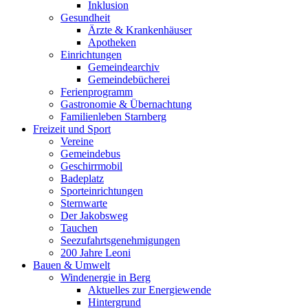
Inklusion
Gesundheit
Ärzte & Krankenhäuser
Apotheken
Einrichtungen
Gemeindearchiv
Gemeindebücherei
Ferienprogramm
Gastronomie & Übernachtung
Familienleben Starnberg
Freizeit und Sport
Vereine
Gemeindebus
Geschirrmobil
Badeplatz
Sporteinrichtungen
Sternwarte
Der Jakobsweg
Tauchen
Seezufahrtsgenehmigungen
200 Jahre Leoni
Bauen & Umwelt
Windenergie in Berg
Aktuelles zur Energiewende
Hintergrund