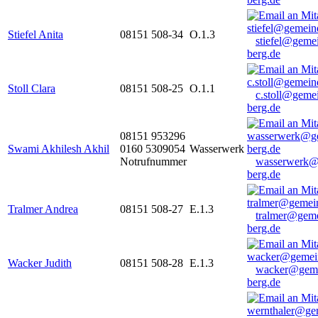
Stiefel Anita
08151 508-34
O.1.3
stiefel@geme
berg.de
Stoll Clara
08151 508-25
O.1.1
c.stoll@geme
berg.de
08151 953296
Swami Akhilesh Akhil
0160 5309054
Wasserwerk
Notrufnummer
wasserwerk@
berg.de
Tralmer Andrea
08151 508-27
E.1.3
tralmer@gem
berg.de
Wacker Judith
08151 508-28
E.1.3
wacker@geme
berg.de