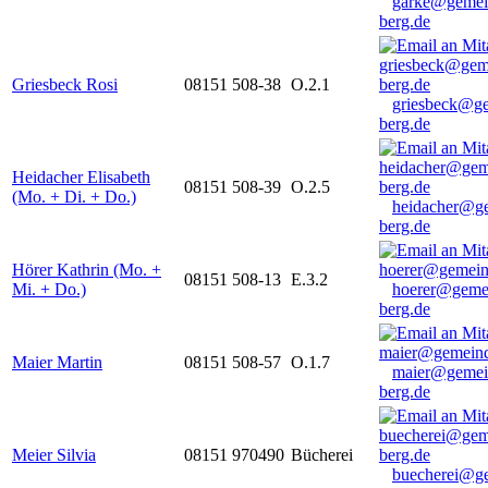
garke@gemei
berg.de
Griesbeck Rosi
08151 508-38
O.2.1
griesbeck@g
berg.de
Heidacher Elisabeth
08151 508-39
O.2.5
(Mo. + Di. + Do.)
heidacher@g
berg.de
Hörer Kathrin (Mo. +
08151 508-13
E.3.2
Mi. + Do.)
hoerer@geme
berg.de
Maier Martin
08151 508-57
O.1.7
maier@gemei
berg.de
Meier Silvia
08151 970490
Bücherei
buecherei@g