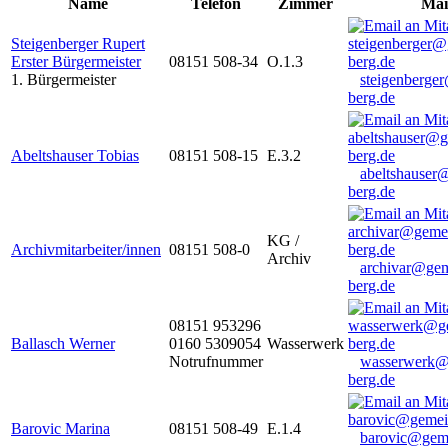
Name
Telefon
Zimmer
Mai
Steigenberger Rupert
Erster Bürgermeister
08151 508-34
O.1.3
1. Bürgermeister
steigenberge
berg.de
Abeltshauser Tobias
08151 508-15
E.3.2
abeltshauser
berg.de
KG /
Archivmitarbeiter/innen
08151 508-0
Archiv
archivar@gem
berg.de
08151 953296
Ballasch Werner
0160 5309054
Wasserwerk
Notrufnummer
wasserwerk@
berg.de
Barovic Marina
08151 508-49
E.1.4
barovic@gem