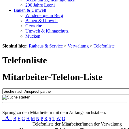
200 Jahre Leoni
Bauen & Umwelt
Windenergie in Berg
Bauen & Umwelt
Gewerbe
Umwelt & Klimaschutz
Mücken
Sie sind hier:
Rathaus & Service
>
Verwaltung
>
Telefonliste
Telefonliste
Mitarbeiter-Telefon-Liste
Sprung zu den Mitarbeitern mit dem Anfangsbuchstaben:
A
B
E
G
H
M
N
P
R
S
T
W
O
Telefonliste der Mitarbeiter/innen der Verwaltung