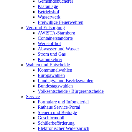
Gemeindebücherei
Kläranlage
Betriebshof
Wasserwerk
Freiwillige Feuerwehren
Ver- und Entsorgung
AWISTA-Starnberg
Containerstandorte
Wertstoffhof
Abwasser und Wasser
Strom und Gas
Kaminkehrer
Wahlen und Entscheide
Kommunalwahlen
Europawahlen
Landtags- und Bezirkswahlen
Bundestagswahlen
Volksentscheide / Bürgerentscheide
Service
Formulare und Infomaterial
Rathaus Service-Portal
Steuern und Beiträge
Geschirrmobil
Schülerbeförderung
Elektronischer Widerspruch