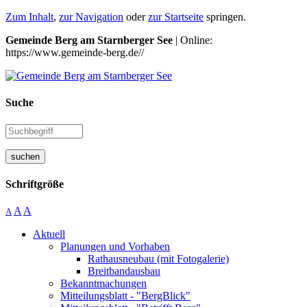
Zum Inhalt
,
zur Navigation
oder
zur Startseite
springen.
Gemeinde Berg am Starnberger See
| Online:
https://www.gemeinde-berg.de//
Suche
suchen
Schriftgröße
A
A
A
Aktuell
Planungen und Vorhaben
Rathausneubau (mit Fotogalerie)
Breitbandausbau
Bekanntmachungen
Mitteilungsblatt - "BergBlick"