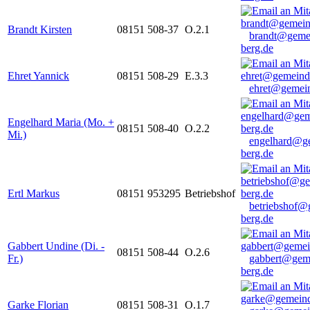
Brandt Kirsten
08151 508-37
O.2.1
brandt@geme
berg.de
Ehret Yannick
08151 508-29
E.3.3
ehret@gemein
Engelhard Maria (Mo. +
08151 508-40
O.2.2
Mi.)
engelhard@g
berg.de
Ertl Markus
08151 953295
Betriebshof
betriebshof@
berg.de
Gabbert Undine (Di. -
08151 508-44
O.2.6
Fr.)
gabbert@gem
berg.de
Garke Florian
08151 508-31
O.1.7