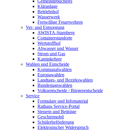
Gemeindebücherei
Kläranlage
Betriebshof
Wasserwerk
Freiwillige Feuerwehren
Ver- und Entsorgung
AWISTA-Starnberg
Containerstandorte
Wertstoffhof
Abwasser und Wasser
Strom und Gas
Kaminkehrer
Wahlen und Entscheide
Kommunalwahlen
Europawahlen
Landtags- und Bezirkswahlen
Bundestagswahlen
Volksentscheide / Bürgerentscheide
Service
Formulare und Infomaterial
Rathaus Service-Portal
Steuern und Beiträge
Geschirrmobil
Schülerbeförderung
Elektronischer Widerspruch