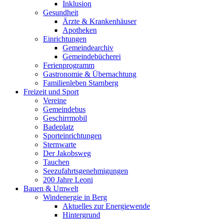
Inklusion
Gesundheit
Ärzte & Krankenhäuser
Apotheken
Einrichtungen
Gemeindearchiv
Gemeindebücherei
Ferienprogramm
Gastronomie & Übernachtung
Familienleben Starnberg
Freizeit und Sport
Vereine
Gemeindebus
Geschirrmobil
Badeplatz
Sporteinrichtungen
Sternwarte
Der Jakobsweg
Tauchen
Seezufahrtsgenehmigungen
200 Jahre Leoni
Bauen & Umwelt
Windenergie in Berg
Aktuelles zur Energiewende
Hintergrund