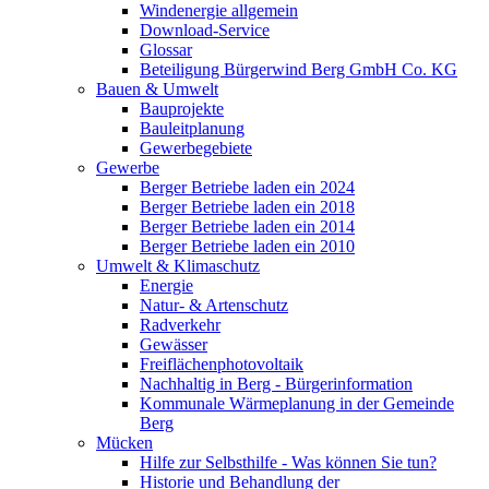
Windenergie allgemein
Download-Service
Glossar
Beteiligung Bürgerwind Berg GmbH Co. KG
Bauen & Umwelt
Bauprojekte
Bauleitplanung
Gewerbegebiete
Gewerbe
Berger Betriebe laden ein 2024
Berger Betriebe laden ein 2018
Berger Betriebe laden ein 2014
Berger Betriebe laden ein 2010
Umwelt & Klimaschutz
Energie
Natur- & Artenschutz
Radverkehr
Gewässer
Freiflächenphotovoltaik
Nachhaltig in Berg - Bürgerinformation
Kommunale Wärmeplanung in der Gemeinde
Berg
Mücken
Hilfe zur Selbsthilfe - Was können Sie tun?
Historie und Behandlung der