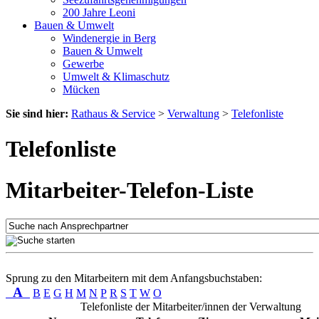
200 Jahre Leoni
Bauen & Umwelt
Windenergie in Berg
Bauen & Umwelt
Gewerbe
Umwelt & Klimaschutz
Mücken
Sie sind hier:
Rathaus & Service
>
Verwaltung
>
Telefonliste
Telefonliste
Mitarbeiter-Telefon-Liste
Sprung zu den Mitarbeitern mit dem Anfangsbuchstaben:
A
B
E
G
H
M
N
P
R
S
T
W
O
Telefonliste der Mitarbeiter/innen der Verwaltung