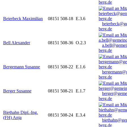
berg.de
Beierbeck Maximilian
08151 508-18
E.3.6
beierbeck@g
berg.de
Bell Alexander
08151 508-36
O.2.3
a.bell@gemei
berg.de
Bergemann Susanne
08151 508-22
E.1.6
bergemann@g
berg.de
Berger Susanne
08151 508-21
E.1.7
berger@geme
berg.de
Biethahn Dipl.-Ing.
08151 508-24
E.3.4
(FH) Anja
biethahn@ge
berg.de