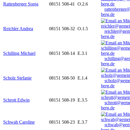
Rattenberger Sonja
08151 508-41
O.2.6
rattenberger
berg.de
Reichler Andrea
08151 508-32
O.1.5
reichler@gem
berg.de
Schilling Michael
08151 508-14
E.3.1
schilling@ge
berg.de
Scholz Stefanie
08151 508-50
E.1.4
scholz@geme
berg.de
Schrott Edwin
08151 508-19
E.3.5
schrott@geme
berg.de
Schwab Caroline
08151 508-23
E.3.7
schwab@gem
berg.de