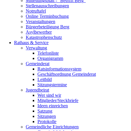
Mitteilungsblatt - "Betrifft Berg"
Stellenausschreibungen
Notruftafel
Online Terminbuchung
Veranstaltungen
Bürgerbeteiligung Berg
Asylbewerber
Katastrophenschutz
Rathaus & Service
Verwaltung
Telefonliste
Organigramm
Gemeinderat
Ratsinformationssystem
Geschäftsordnung Gemeinderat
Leitbild
Sitzungstermine
Jugendbeirat
Wer sind wir
Mitglieder/Steckbriefe
Ideen einreichen
Satzung
Sitzungen
Protokolle
Gemeindliche Einrichtungen