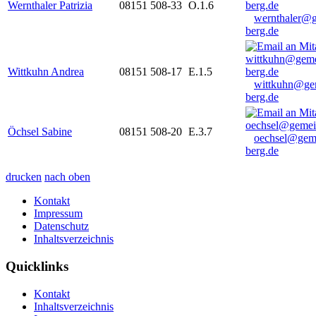
Wernthaler Patrizia
08151 508-33
O.1.6
wernthaler@
berg.de
Wittkuhn Andrea
08151 508-17
E.1.5
wittkuhn@ge
berg.de
Öchsel Sabine
08151 508-20
E.3.7
oechsel@gem
berg.de
drucken
nach oben
Kontakt
Impressum
Datenschutz
Inhaltsverzeichnis
Quicklinks
Kontakt
Inhaltsverzeichnis