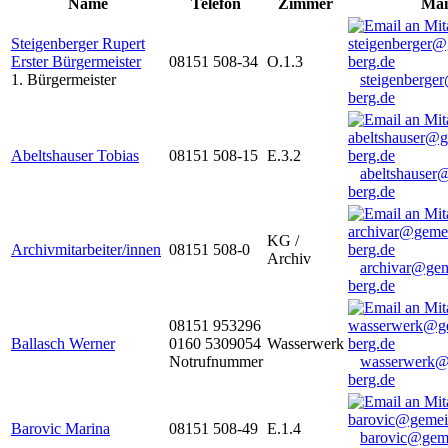
Name
Telefon
Zimmer
Mai
Steigenberger Rupert
Erster Bürgermeister
08151 508-34
O.1.3
1. Bürgermeister
steigenberge
berg.de
Abeltshauser Tobias
08151 508-15
E.3.2
abeltshauser
berg.de
KG /
Archivmitarbeiter/innen
08151 508-0
Archiv
archivar@gem
berg.de
08151 953296
Ballasch Werner
0160 5309054
Wasserwerk
Notrufnummer
wasserwerk@
berg.de
Barovic Marina
08151 508-49
E.1.4
barovic@gem