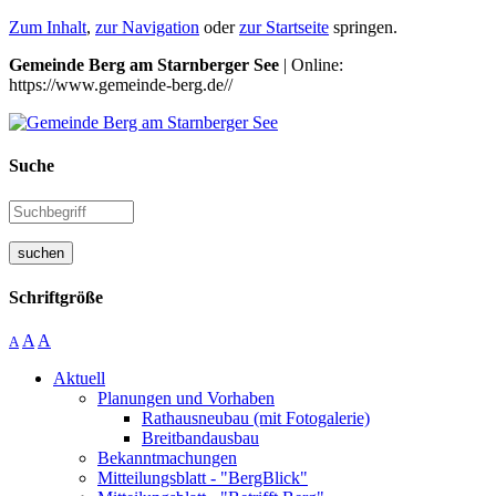
Zum Inhalt
,
zur Navigation
oder
zur Startseite
springen.
Gemeinde Berg am Starnberger See
| Online:
https://www.gemeinde-berg.de//
Suche
suchen
Schriftgröße
A
A
A
Aktuell
Planungen und Vorhaben
Rathausneubau (mit Fotogalerie)
Breitbandausbau
Bekanntmachungen
Mitteilungsblatt - "BergBlick"