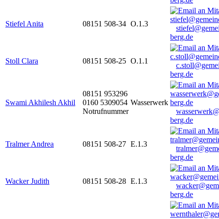
Stiefel Anita
08151 508-34
O.1.3
stiefel@geme
berg.de
Stoll Clara
08151 508-25
O.1.1
c.stoll@geme
berg.de
08151 953296
Swami Akhilesh Akhil
0160 5309054
Wasserwerk
Notrufnummer
wasserwerk@
berg.de
Tralmer Andrea
08151 508-27
E.1.3
tralmer@gem
berg.de
Wacker Judith
08151 508-28
E.1.3
wacker@geme
berg.de