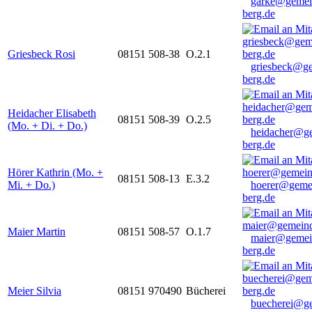
garke@gemei
berg.de
Griesbeck Rosi
08151 508-38
O.2.1
griesbeck@g
berg.de
Heidacher Elisabeth
08151 508-39
O.2.5
(Mo. + Di. + Do.)
heidacher@g
berg.de
Hörer Kathrin (Mo. +
08151 508-13
E.3.2
Mi. + Do.)
hoerer@geme
berg.de
Maier Martin
08151 508-57
O.1.7
maier@gemei
berg.de
Meier Silvia
08151 970490
Bücherei
buecherei@g