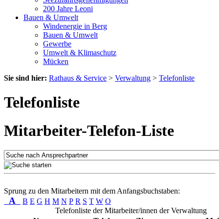
200 Jahre Leoni
Bauen & Umwelt
Windenergie in Berg
Bauen & Umwelt
Gewerbe
Umwelt & Klimaschutz
Mücken
Sie sind hier:
Rathaus & Service
>
Verwaltung
>
Telefonliste
Telefonliste
Mitarbeiter-Telefon-Liste
Sprung zu den Mitarbeitern mit dem Anfangsbuchstaben:
A
B
E
G
H
M
N
P
R
S
T
W
O
Telefonliste der Mitarbeiter/innen der Verwaltung