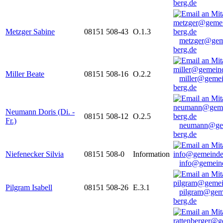
berg.de
Metzger Sabine
08151 508-43
O.1.3
metzger@gem
berg.de
Miller Beate
08151 508-16
O.2.2
miller@gemei
berg.de
Neumann Doris (Di. -
08151 508-12
O.2.5
Fr.)
neumann@ge
berg.de
Niefenecker Silvia
08151 508-0
Information
info@gemeind
Pilgram Isabell
08151 508-26
E.3.1
pilgram@gem
berg.de