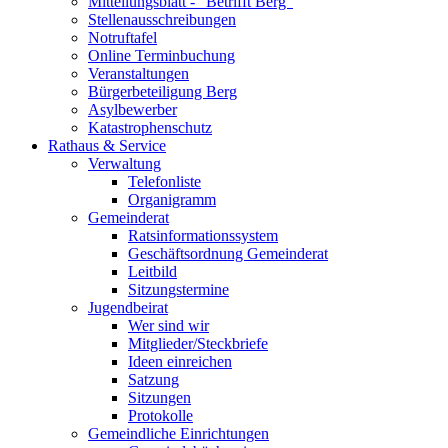
Mitteilungsblatt - "Betrifft Berg"
Stellenausschreibungen
Notruftafel
Online Terminbuchung
Veranstaltungen
Bürgerbeteiligung Berg
Asylbewerber
Katastrophenschutz
Rathaus & Service
Verwaltung
Telefonliste
Organigramm
Gemeinderat
Ratsinformationssystem
Geschäftsordnung Gemeinderat
Leitbild
Sitzungstermine
Jugendbeirat
Wer sind wir
Mitglieder/Steckbriefe
Ideen einreichen
Satzung
Sitzungen
Protokolle
Gemeindliche Einrichtungen