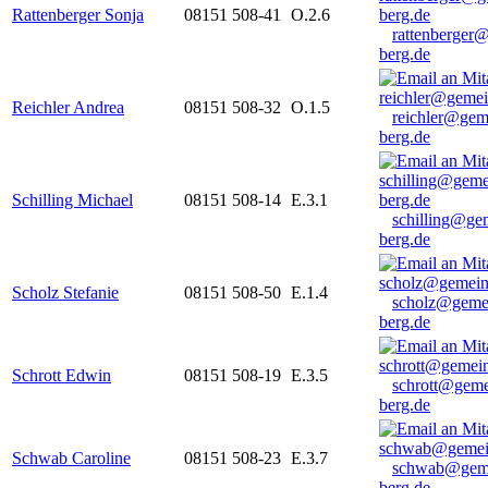
Rattenberger Sonja
08151 508-41
O.2.6
rattenberger
berg.de
Reichler Andrea
08151 508-32
O.1.5
reichler@gem
berg.de
Schilling Michael
08151 508-14
E.3.1
schilling@ge
berg.de
Scholz Stefanie
08151 508-50
E.1.4
scholz@geme
berg.de
Schrott Edwin
08151 508-19
E.3.5
schrott@geme
berg.de
Schwab Caroline
08151 508-23
E.3.7
schwab@gem
berg.de