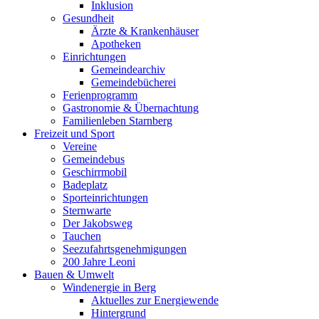
Inklusion
Gesundheit
Ärzte & Krankenhäuser
Apotheken
Einrichtungen
Gemeindearchiv
Gemeindebücherei
Ferienprogramm
Gastronomie & Übernachtung
Familienleben Starnberg
Freizeit und Sport
Vereine
Gemeindebus
Geschirrmobil
Badeplatz
Sporteinrichtungen
Sternwarte
Der Jakobsweg
Tauchen
Seezufahrtsgenehmigungen
200 Jahre Leoni
Bauen & Umwelt
Windenergie in Berg
Aktuelles zur Energiewende
Hintergrund