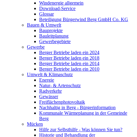
Windenergie allgemein
Download-Service
Glossar
Beteiligung Bürgerwind Berg GmbH Co. KG
Bauen & Umwelt
Bauprojekte
Bauleitplanung
Gewerbegebiete
Gewerbe
Berger Betriebe laden ein 2024
Berger Betriebe laden ein 2018
Berger Betriebe laden ein 2014
Berger Betriebe laden ein 2010
Umwelt & Klimaschutz
Energie
Natur- & Artenschutz
Radverkehr
Gewässer
Freiflächenphotovoltaik
Nachhaltig in Berg - Bürgerinformation
Kommunale Wärmeplanung in der Gemeinde
Berg
Mücken
Hilfe zur Selbsthilfe - Was können Sie tun?
Historie und Behandlung der