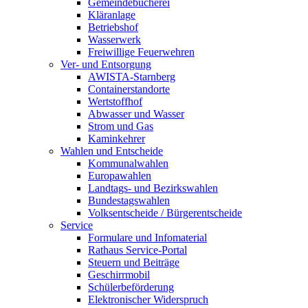
Gemeindebücherei
Kläranlage
Betriebshof
Wasserwerk
Freiwillige Feuerwehren
Ver- und Entsorgung
AWISTA-Starnberg
Containerstandorte
Wertstoffhof
Abwasser und Wasser
Strom und Gas
Kaminkehrer
Wahlen und Entscheide
Kommunalwahlen
Europawahlen
Landtags- und Bezirkswahlen
Bundestagswahlen
Volksentscheide / Bürgerentscheide
Service
Formulare und Infomaterial
Rathaus Service-Portal
Steuern und Beiträge
Geschirrmobil
Schülerbeförderung
Elektronischer Widerspruch