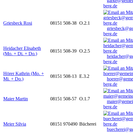
garke@gemei
berg.de
Griesbeck Rosi
08151 508-38
O.2.1
griesbeck@g
berg.de
Heidacher Elisabeth
08151 508-39
O.2.5
(Mo. + Di. + Do.)
heidacher@g
berg.de
Hörer Kathrin (Mo. +
08151 508-13
E.3.2
Mi. + Do.)
hoerer@geme
berg.de
Maier Martin
08151 508-57
O.1.7
maier@gemei
berg.de
Meier Silvia
08151 970490
Bücherei
buecherei@g