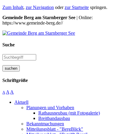
Zum Inhalt
,
zur Navigation
oder
zur Startseite
springen.
Gemeinde Berg am Starnberger See
| Online:
https://www.gemeinde-berg.de//
Suche
suchen
Schriftgröße
A
A
A
Aktuell
Planungen und Vorhaben
Rathausneubau (mit Fotogalerie)
Breitbandausbau
Bekanntmachungen
Mitteilungsblatt - "BergBlick"