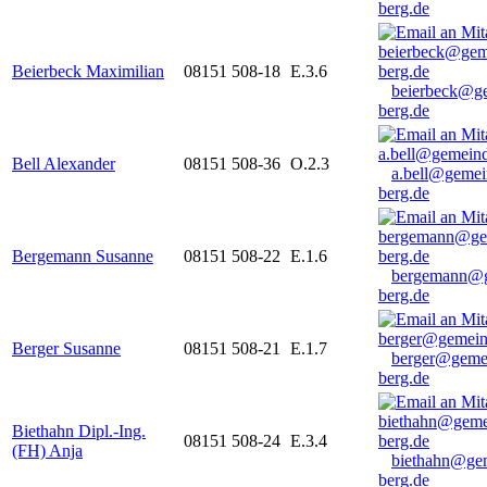
berg.de
Beierbeck Maximilian
08151 508-18
E.3.6
beierbeck@g
berg.de
Bell Alexander
08151 508-36
O.2.3
a.bell@gemei
berg.de
Bergemann Susanne
08151 508-22
E.1.6
bergemann@g
berg.de
Berger Susanne
08151 508-21
E.1.7
berger@geme
berg.de
Biethahn Dipl.-Ing.
08151 508-24
E.3.4
(FH) Anja
biethahn@ge
berg.de