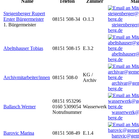
Name
Telefon
Zimmer
Mai
Steigenberger Rupert
Erster Bürgermeister
08151 508-34
O.1.3
1. Bürgermeister
steigenberge
berg.de
Abeltshauser Tobias
08151 508-15
E.3.2
abeltshauser
berg.de
KG /
Archivmitarbeiter/innen
08151 508-0
Archiv
archivar@gem
berg.de
08151 953296
Ballasch Werner
0160 5309054
Wasserwerk
Notrufnummer
wasserwerk@
berg.de
Barovic Marina
08151 508-49
E.1.4
barovic@gem