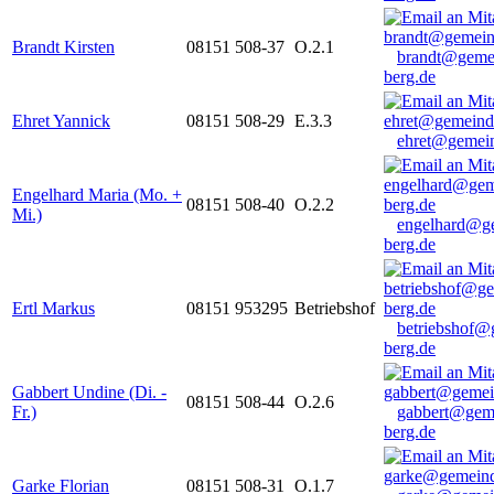
Brandt Kirsten
08151 508-37
O.2.1
brandt@geme
berg.de
Ehret Yannick
08151 508-29
E.3.3
ehret@gemein
Engelhard Maria (Mo. +
08151 508-40
O.2.2
Mi.)
engelhard@g
berg.de
Ertl Markus
08151 953295
Betriebshof
betriebshof@
berg.de
Gabbert Undine (Di. -
08151 508-44
O.2.6
Fr.)
gabbert@gem
berg.de
Garke Florian
08151 508-31
O.1.7