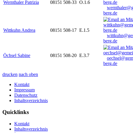
Wernthaler Patrizia
08151 508-33
O.1.6
wernthaler@
berg.de
Wittkuhn Andrea
08151 508-17
E.1.5
wittkuhn@ge
berg.de
Öchsel Sabine
08151 508-20
E.3.7
oechsel@gem
berg.de
drucken
nach oben
Kontakt
Impressum
Datenschutz
Inhaltsverzeichnis
Quicklinks
Kontakt
Inhaltsverzeichnis