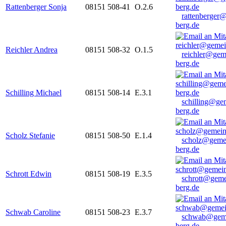
Rattenberger Sonja
08151 508-41
O.2.6
rattenberger
berg.de
Reichler Andrea
08151 508-32
O.1.5
reichler@gem
berg.de
Schilling Michael
08151 508-14
E.3.1
schilling@ge
berg.de
Scholz Stefanie
08151 508-50
E.1.4
scholz@geme
berg.de
Schrott Edwin
08151 508-19
E.3.5
schrott@geme
berg.de
Schwab Caroline
08151 508-23
E.3.7
schwab@gem
berg.de