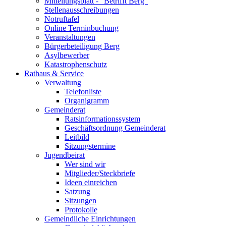
Mitteilungsblatt - "Betrifft Berg"
Stellenausschreibungen
Notruftafel
Online Terminbuchung
Veranstaltungen
Bürgerbeteiligung Berg
Asylbewerber
Katastrophenschutz
Rathaus & Service
Verwaltung
Telefonliste
Organigramm
Gemeinderat
Ratsinformationssystem
Geschäftsordnung Gemeinderat
Leitbild
Sitzungstermine
Jugendbeirat
Wer sind wir
Mitglieder/Steckbriefe
Ideen einreichen
Satzung
Sitzungen
Protokolle
Gemeindliche Einrichtungen