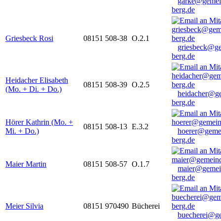
garke@gemei
berg.de
Griesbeck Rosi
08151 508-38
O.2.1
griesbeck@g
berg.de
Heidacher Elisabeth
08151 508-39
O.2.5
(Mo. + Di. + Do.)
heidacher@g
berg.de
Hörer Kathrin (Mo. +
08151 508-13
E.3.2
Mi. + Do.)
hoerer@geme
berg.de
Maier Martin
08151 508-57
O.1.7
maier@gemei
berg.de
Meier Silvia
08151 970490
Bücherei
buecherei@g