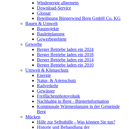
Windenergie allgemein
Download-Service
Glossar
Beteiligung Bürgerwind Berg GmbH Co. KG
Bauen & Umwelt
Bauprojekte
Bauleitplanung
Gewerbegebiete
Gewerbe
Berger Betriebe laden ein 2024
Berger Betriebe laden ein 2018
Berger Betriebe laden ein 2014
Berger Betriebe laden ein 2010
Umwelt & Klimaschutz
Energie
Natur- & Artenschutz
Radverkehr
Gewässer
Freiflächenphotovoltaik
Nachhaltig in Berg - Bürgerinformation
Kommunale Wärmeplanung in der Gemeinde
Berg
Mücken
Hilfe zur Selbsthilfe - Was können Sie tun?
Historie und Behandlung der