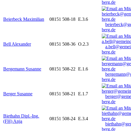
berg.de
Beierbeck Maximilian
08151 508-18
E.3.6
beierbeck@g
berg.de
Bell Alexander
08151 508-36
O.2.3
a.bell@gemei
berg.de
Bergemann Susanne
08151 508-22
E.1.6
bergemann@g
berg.de
Berger Susanne
08151 508-21
E.1.7
berger@geme
berg.de
Biethahn Dipl.-Ing.
08151 508-24
E.3.4
(FH) Anja
biethahn@ge
berg.de