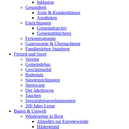
Inklusion
Gesundheit
Ärzte & Krankenhäuser
Apotheken
Einrichtungen
Gemeindearchiv
Gemeindebücherei
Ferienprogramm
Gastronomie & Übernachtung
Familienleben Starnberg
Freizeit und Sport
Vereine
Gemeindebus
Geschirrmobil
Badeplatz
Sporteinrichtungen
Sternwarte
Der Jakobsweg
Tauchen
Seezufahrtsgenehmigungen
200 Jahre Leoni
Bauen & Umwelt
Windenergie in Berg
Aktuelles zur Energiewende
Hintergrund