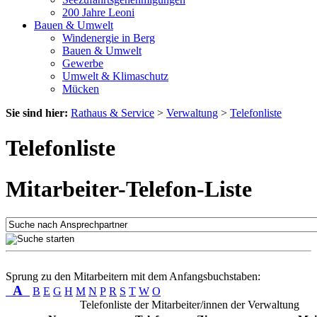
200 Jahre Leoni
Bauen & Umwelt
Windenergie in Berg
Bauen & Umwelt
Gewerbe
Umwelt & Klimaschutz
Mücken
Sie sind hier:
Rathaus & Service
>
Verwaltung
>
Telefonliste
Telefonliste
Mitarbeiter-Telefon-Liste
Sprung zu den Mitarbeitern mit dem Anfangsbuchstaben:
A
B
E
G
H
M
N
P
R
S
T
W
O
Telefonliste der Mitarbeiter/innen der Verwaltung