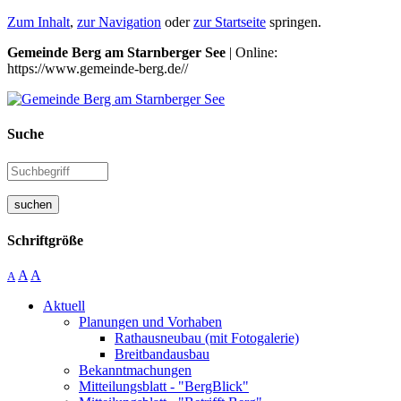
Zum Inhalt
,
zur Navigation
oder
zur Startseite
springen.
Gemeinde Berg am Starnberger See
| Online:
https://www.gemeinde-berg.de//
Suche
suchen
Schriftgröße
A
A
A
Aktuell
Planungen und Vorhaben
Rathausneubau (mit Fotogalerie)
Breitbandausbau
Bekanntmachungen
Mitteilungsblatt - "BergBlick"