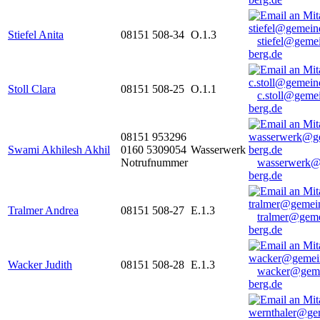
Stiefel Anita
08151 508-34
O.1.3
stiefel@geme
berg.de
Stoll Clara
08151 508-25
O.1.1
c.stoll@geme
berg.de
08151 953296
Swami Akhilesh Akhil
0160 5309054
Wasserwerk
Notrufnummer
wasserwerk@
berg.de
Tralmer Andrea
08151 508-27
E.1.3
tralmer@gem
berg.de
Wacker Judith
08151 508-28
E.1.3
wacker@geme
berg.de