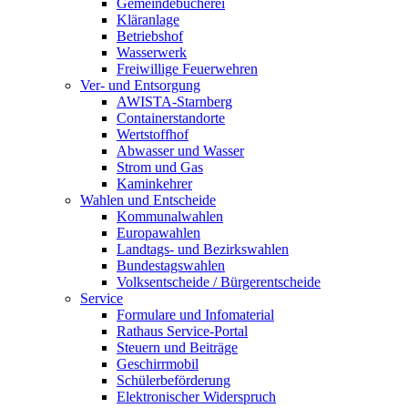
Gemeindebücherei
Kläranlage
Betriebshof
Wasserwerk
Freiwillige Feuerwehren
Ver- und Entsorgung
AWISTA-Starnberg
Containerstandorte
Wertstoffhof
Abwasser und Wasser
Strom und Gas
Kaminkehrer
Wahlen und Entscheide
Kommunalwahlen
Europawahlen
Landtags- und Bezirkswahlen
Bundestagswahlen
Volksentscheide / Bürgerentscheide
Service
Formulare und Infomaterial
Rathaus Service-Portal
Steuern und Beiträge
Geschirrmobil
Schülerbeförderung
Elektronischer Widerspruch