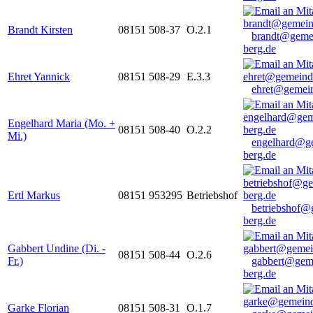
Brandt Kirsten
08151 508-37
O.2.1
brandt@geme
berg.de
Ehret Yannick
08151 508-29
E.3.3
ehret@gemein
Engelhard Maria (Mo. +
08151 508-40
O.2.2
Mi.)
engelhard@g
berg.de
Ertl Markus
08151 953295
Betriebshof
betriebshof@
berg.de
Gabbert Undine (Di. -
08151 508-44
O.2.6
Fr.)
gabbert@gem
berg.de
Garke Florian
08151 508-31
O.1.7