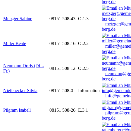
berg.de
Metzger Sabine
08151 508-43
O.1.3
metzger@gem
berg.de
Miller Beate
08151 508-16
O.2.2
miller@gemei
berg.de
Neumann Doris (Di. -
08151 508-12
O.2.5
Fr.)
neumann@ge
berg.de
Niefenecker Silvia
08151 508-0
Information
info@gemeind
Pilgram Isabell
08151 508-26
E.3.1
pilgram@gem
berg.de