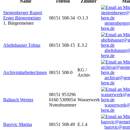
Name
Telefon
Zimmer
Mai
Steigenberger Rupert
Erster Bürgermeister
08151 508-34
O.1.3
1. Bürgermeister
steigenberge
berg.de
Abeltshauser Tobias
08151 508-15
E.3.2
abeltshauser
berg.de
KG /
Archivmitarbeiter/innen
08151 508-0
Archiv
archivar@gem
berg.de
08151 953296
Ballasch Werner
0160 5309054
Wasserwerk
Notrufnummer
wasserwerk@
berg.de
Barovic Marina
08151 508-49
E.1.4
barovic@gem