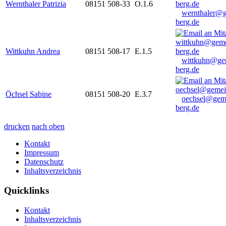
Wernthaler Patrizia
08151 508-33
O.1.6
wernthaler@
berg.de
Wittkuhn Andrea
08151 508-17
E.1.5
wittkuhn@ge
berg.de
Öchsel Sabine
08151 508-20
E.3.7
oechsel@gem
berg.de
drucken
nach oben
Kontakt
Impressum
Datenschutz
Inhaltsverzeichnis
Quicklinks
Kontakt
Inhaltsverzeichnis