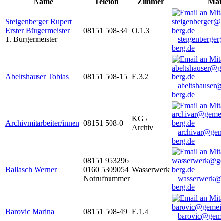
Name
Telefon
Zimmer
Mai
Steigenberger Rupert
Erster Bürgermeister
08151 508-34
O.1.3
1. Bürgermeister
steigenberge
berg.de
Abeltshauser Tobias
08151 508-15
E.3.2
abeltshauser
berg.de
KG /
Archivmitarbeiter/innen
08151 508-0
Archiv
archivar@gem
berg.de
08151 953296
Ballasch Werner
0160 5309054
Wasserwerk
Notrufnummer
wasserwerk@
berg.de
Barovic Marina
08151 508-49
E.1.4
barovic@gem