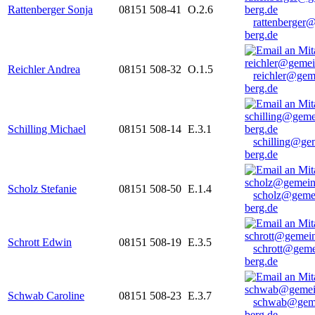
Rattenberger Sonja
08151 508-41
O.2.6
rattenberger
berg.de
Reichler Andrea
08151 508-32
O.1.5
reichler@gem
berg.de
Schilling Michael
08151 508-14
E.3.1
schilling@ge
berg.de
Scholz Stefanie
08151 508-50
E.1.4
scholz@geme
berg.de
Schrott Edwin
08151 508-19
E.3.5
schrott@geme
berg.de
Schwab Caroline
08151 508-23
E.3.7
schwab@gem
berg.de