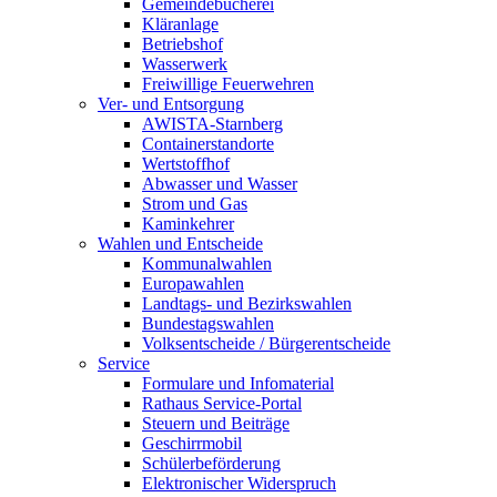
Gemeindebücherei
Kläranlage
Betriebshof
Wasserwerk
Freiwillige Feuerwehren
Ver- und Entsorgung
AWISTA-Starnberg
Containerstandorte
Wertstoffhof
Abwasser und Wasser
Strom und Gas
Kaminkehrer
Wahlen und Entscheide
Kommunalwahlen
Europawahlen
Landtags- und Bezirkswahlen
Bundestagswahlen
Volksentscheide / Bürgerentscheide
Service
Formulare und Infomaterial
Rathaus Service-Portal
Steuern und Beiträge
Geschirrmobil
Schülerbeförderung
Elektronischer Widerspruch