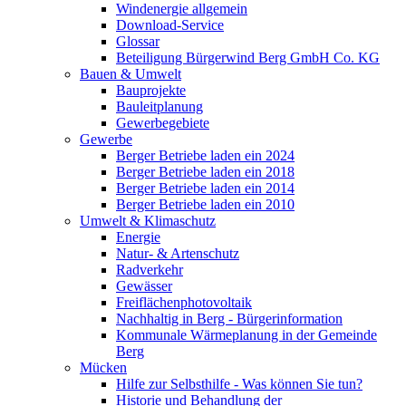
Windenergie allgemein
Download-Service
Glossar
Beteiligung Bürgerwind Berg GmbH Co. KG
Bauen & Umwelt
Bauprojekte
Bauleitplanung
Gewerbegebiete
Gewerbe
Berger Betriebe laden ein 2024
Berger Betriebe laden ein 2018
Berger Betriebe laden ein 2014
Berger Betriebe laden ein 2010
Umwelt & Klimaschutz
Energie
Natur- & Artenschutz
Radverkehr
Gewässer
Freiflächenphotovoltaik
Nachhaltig in Berg - Bürgerinformation
Kommunale Wärmeplanung in der Gemeinde
Berg
Mücken
Hilfe zur Selbsthilfe - Was können Sie tun?
Historie und Behandlung der