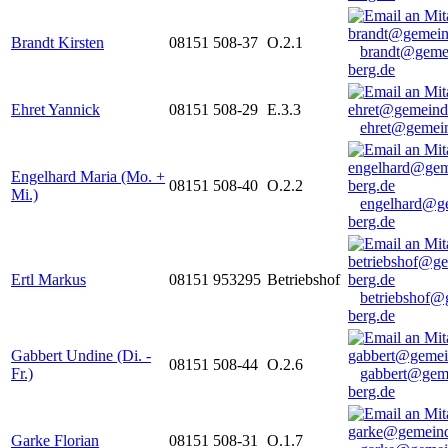
Brandt Kirsten
08151 508-37
O.2.1
brandt@geme
berg.de
Ehret Yannick
08151 508-29
E.3.3
ehret@gemein
Engelhard Maria (Mo. +
08151 508-40
O.2.2
Mi.)
engelhard@g
berg.de
Ertl Markus
08151 953295
Betriebshof
betriebshof@
berg.de
Gabbert Undine (Di. -
08151 508-44
O.2.6
Fr.)
gabbert@gem
berg.de
Garke Florian
08151 508-31
O.1.7