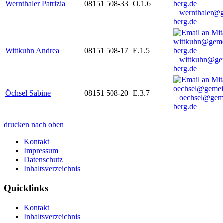
Wernthaler Patrizia
08151 508-33
O.1.6
wernthaler@
berg.de
Wittkuhn Andrea
08151 508-17
E.1.5
wittkuhn@ge
berg.de
Öchsel Sabine
08151 508-20
E.3.7
oechsel@gem
berg.de
drucken
nach oben
Kontakt
Impressum
Datenschutz
Inhaltsverzeichnis
Quicklinks
Kontakt
Inhaltsverzeichnis