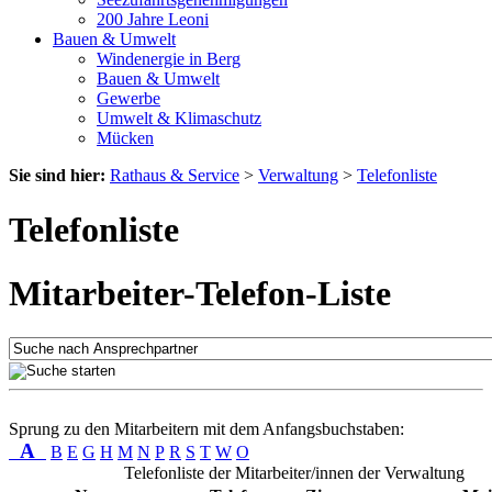
200 Jahre Leoni
Bauen & Umwelt
Windenergie in Berg
Bauen & Umwelt
Gewerbe
Umwelt & Klimaschutz
Mücken
Sie sind hier:
Rathaus & Service
>
Verwaltung
>
Telefonliste
Telefonliste
Mitarbeiter-Telefon-Liste
Sprung zu den Mitarbeitern mit dem Anfangsbuchstaben:
A
B
E
G
H
M
N
P
R
S
T
W
O
Telefonliste der Mitarbeiter/innen der Verwaltung