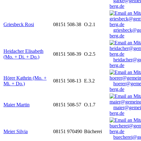
garke@gemei
berg.de
Griesbeck Rosi
08151 508-38
O.2.1
griesbeck@g
berg.de
Heidacher Elisabeth
08151 508-39
O.2.5
(Mo. + Di. + Do.)
heidacher@g
berg.de
Hörer Kathrin (Mo. +
08151 508-13
E.3.2
Mi. + Do.)
hoerer@geme
berg.de
Maier Martin
08151 508-57
O.1.7
maier@gemei
berg.de
Meier Silvia
08151 970490
Bücherei
buecherei@g