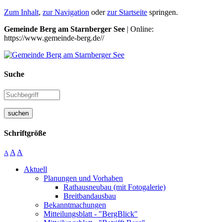
Zum Inhalt
,
zur Navigation
oder
zur Startseite
springen.
Gemeinde Berg am Starnberger See
| Online:
https://www.gemeinde-berg.de//
Suche
suchen
Schriftgröße
A
A
A
Aktuell
Planungen und Vorhaben
Rathausneubau (mit Fotogalerie)
Breitbandausbau
Bekanntmachungen
Mitteilungsblatt - "BergBlick"