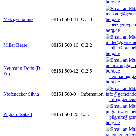
berg.de
Metzger Sabine
08151 508-43
O.1.3
metzger@gem
berg.de
Miller Beate
08151 508-16
O.2.2
miller@gemei
berg.de
Neumann Doris (Di. -
08151 508-12
O.2.5
Fr.)
neumann@ge
berg.de
Niefenecker Silvia
08151 508-0
Information
info@gemeind
Pilgram Isabell
08151 508-26
E.3.1
pilgram@gem
berg.de