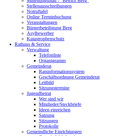
Mitteilungsblatt - "Betrifft Berg"
Stellenausschreibungen
Notruftafel
Online Terminbuchung
Veranstaltungen
Bürgerbeteiligung Berg
Asylbewerber
Katastrophenschutz
Rathaus & Service
Verwaltung
Telefonliste
Organigramm
Gemeinderat
Ratsinformationssystem
Geschäftsordnung Gemeinderat
Leitbild
Sitzungstermine
Jugendbeirat
Wer sind wir
Mitglieder/Steckbriefe
Ideen einreichen
Satzung
Sitzungen
Protokolle
Gemeindliche Einrichtungen