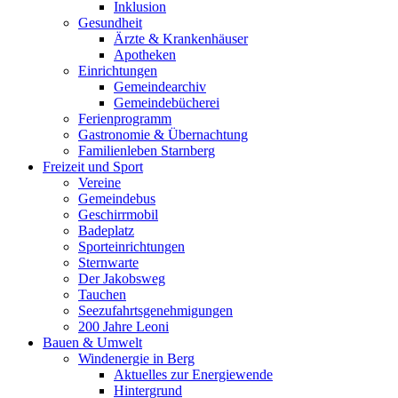
Inklusion
Gesundheit
Ärzte & Krankenhäuser
Apotheken
Einrichtungen
Gemeindearchiv
Gemeindebücherei
Ferienprogramm
Gastronomie & Übernachtung
Familienleben Starnberg
Freizeit und Sport
Vereine
Gemeindebus
Geschirrmobil
Badeplatz
Sporteinrichtungen
Sternwarte
Der Jakobsweg
Tauchen
Seezufahrtsgenehmigungen
200 Jahre Leoni
Bauen & Umwelt
Windenergie in Berg
Aktuelles zur Energiewende
Hintergrund