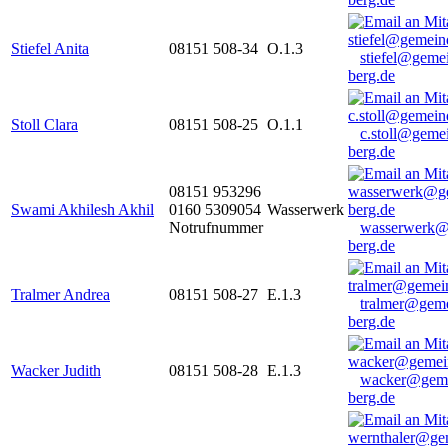
Stiefel Anita
08151 508-34
O.1.3
stiefel@geme
berg.de
Stoll Clara
08151 508-25
O.1.1
c.stoll@geme
berg.de
08151 953296
Swami Akhilesh Akhil
0160 5309054
Wasserwerk
Notrufnummer
wasserwerk@
berg.de
Tralmer Andrea
08151 508-27
E.1.3
tralmer@gem
berg.de
Wacker Judith
08151 508-28
E.1.3
wacker@geme
berg.de