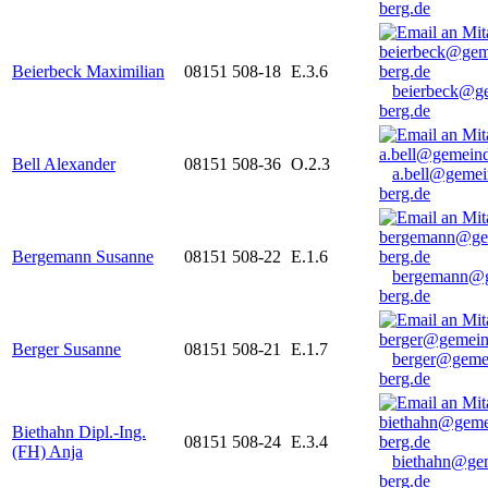
berg.de
Beierbeck Maximilian
08151 508-18
E.3.6
beierbeck@g
berg.de
Bell Alexander
08151 508-36
O.2.3
a.bell@gemei
berg.de
Bergemann Susanne
08151 508-22
E.1.6
bergemann@g
berg.de
Berger Susanne
08151 508-21
E.1.7
berger@geme
berg.de
Biethahn Dipl.-Ing.
08151 508-24
E.3.4
(FH) Anja
biethahn@ge
berg.de