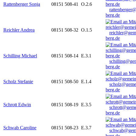
Rattenberger Sonja
08151 508-41
O.2.6
rattenberger
berg.de
Reichler Andrea
08151 508-32
O.1.5
reichler@gem
berg.de
Schilling Michael
08151 508-14
E.3.1
schilling@ge
berg.de
Scholz Stefanie
08151 508-50
E.1.4
scholz@geme
berg.de
Schrott Edwin
08151 508-19
E.3.5
schrott@geme
berg.de
Schwab Caroline
08151 508-23
E.3.7
schwab@gem
berg.de