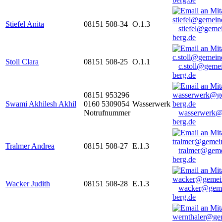
Stiefel Anita
08151 508-34
O.1.3
stiefel@geme
berg.de
Stoll Clara
08151 508-25
O.1.1
c.stoll@geme
berg.de
08151 953296
Swami Akhilesh Akhil
0160 5309054
Wasserwerk
Notrufnummer
wasserwerk@
berg.de
Tralmer Andrea
08151 508-27
E.1.3
tralmer@gem
berg.de
Wacker Judith
08151 508-28
E.1.3
wacker@geme
berg.de