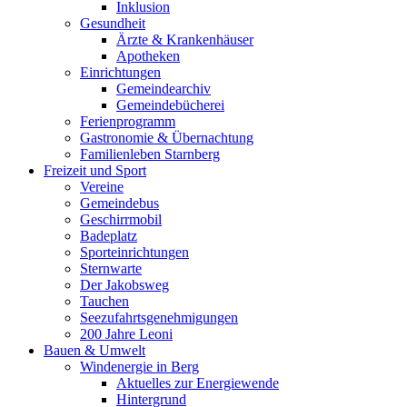
Inklusion
Gesundheit
Ärzte & Krankenhäuser
Apotheken
Einrichtungen
Gemeindearchiv
Gemeindebücherei
Ferienprogramm
Gastronomie & Übernachtung
Familienleben Starnberg
Freizeit und Sport
Vereine
Gemeindebus
Geschirrmobil
Badeplatz
Sporteinrichtungen
Sternwarte
Der Jakobsweg
Tauchen
Seezufahrtsgenehmigungen
200 Jahre Leoni
Bauen & Umwelt
Windenergie in Berg
Aktuelles zur Energiewende
Hintergrund