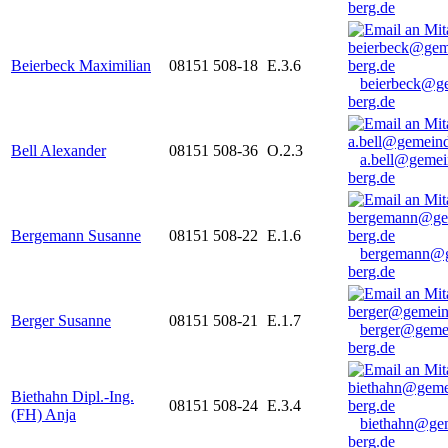
berg.de
Beierbeck Maximilian
08151 508-18
E.3.6
beierbeck@g
berg.de
Bell Alexander
08151 508-36
O.2.3
a.bell@gemei
berg.de
Bergemann Susanne
08151 508-22
E.1.6
bergemann@g
berg.de
Berger Susanne
08151 508-21
E.1.7
berger@geme
berg.de
Biethahn Dipl.-Ing.
08151 508-24
E.3.4
(FH) Anja
biethahn@ge
berg.de