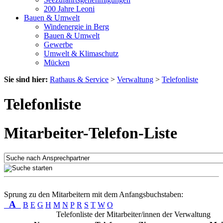
200 Jahre Leoni
Bauen & Umwelt
Windenergie in Berg
Bauen & Umwelt
Gewerbe
Umwelt & Klimaschutz
Mücken
Sie sind hier:
Rathaus & Service
>
Verwaltung
>
Telefonliste
Telefonliste
Mitarbeiter-Telefon-Liste
Sprung zu den Mitarbeitern mit dem Anfangsbuchstaben:
A
B
E
G
H
M
N
P
R
S
T
W
O
Telefonliste der Mitarbeiter/innen der Verwaltung