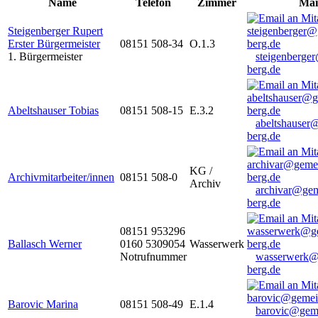
Name
Telefon
Zimmer
Mai
Steigenberger Rupert
Erster Bürgermeister
08151 508-34
O.1.3
1. Bürgermeister
steigenberge
berg.de
Abeltshauser Tobias
08151 508-15
E.3.2
abeltshauser
berg.de
KG /
Archivmitarbeiter/innen
08151 508-0
Archiv
archivar@gem
berg.de
08151 953296
Ballasch Werner
0160 5309054
Wasserwerk
Notrufnummer
wasserwerk@
berg.de
Barovic Marina
08151 508-49
E.1.4
barovic@gem