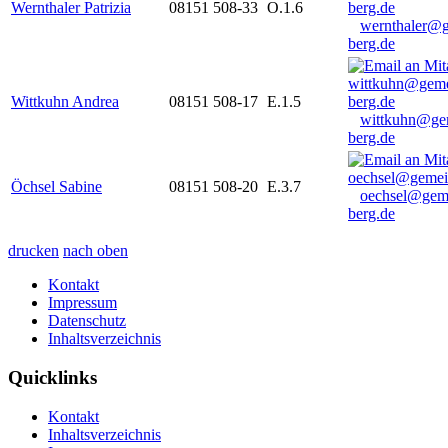
Wernthaler Patrizia
08151 508-33
O.1.6
wernthaler@
berg.de
Wittkuhn Andrea
08151 508-17
E.1.5
wittkuhn@ge
berg.de
Öchsel Sabine
08151 508-20
E.3.7
oechsel@gem
berg.de
drucken
nach oben
Kontakt
Impressum
Datenschutz
Inhaltsverzeichnis
Quicklinks
Kontakt
Inhaltsverzeichnis