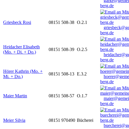
garke@gemei
berg.de
Griesbeck Rosi
08151 508-38
O.2.1
griesbeck@g
berg.de
Heidacher Elisabeth
08151 508-39
O.2.5
(Mo. + Di. + Do.)
heidacher@g
berg.de
Hörer Kathrin (Mo. +
08151 508-13
E.3.2
Mi. + Do.)
hoerer@geme
berg.de
Maier Martin
08151 508-57
O.1.7
maier@gemei
berg.de
Meier Silvia
08151 970490
Bücherei
buecherei@g