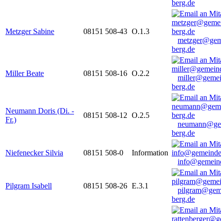
berg.de
Metzger Sabine
08151 508-43
O.1.3
metzger@gem
berg.de
Miller Beate
08151 508-16
O.2.2
miller@gemei
berg.de
Neumann Doris (Di. -
08151 508-12
O.2.5
Fr.)
neumann@ge
berg.de
Niefenecker Silvia
08151 508-0
Information
info@gemeind
Pilgram Isabell
08151 508-26
E.3.1
pilgram@gem
berg.de