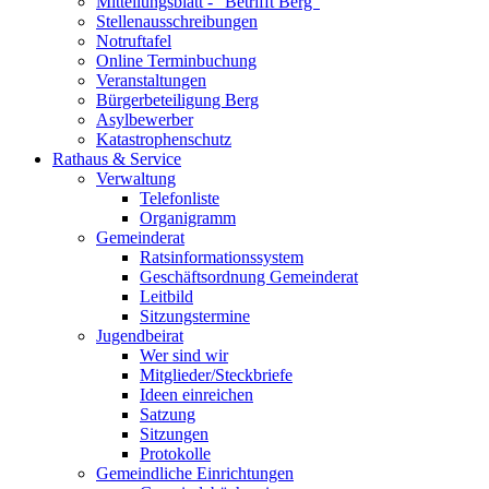
Mitteilungsblatt - "Betrifft Berg"
Stellenausschreibungen
Notruftafel
Online Terminbuchung
Veranstaltungen
Bürgerbeteiligung Berg
Asylbewerber
Katastrophenschutz
Rathaus & Service
Verwaltung
Telefonliste
Organigramm
Gemeinderat
Ratsinformationssystem
Geschäftsordnung Gemeinderat
Leitbild
Sitzungstermine
Jugendbeirat
Wer sind wir
Mitglieder/Steckbriefe
Ideen einreichen
Satzung
Sitzungen
Protokolle
Gemeindliche Einrichtungen