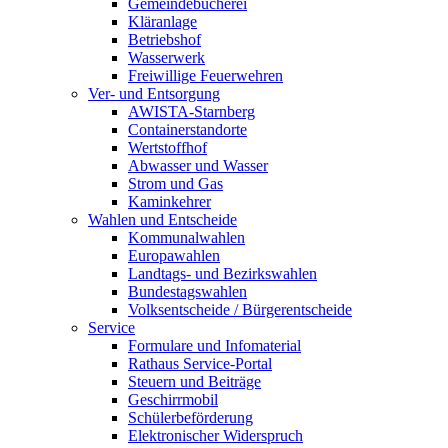
Gemeindebücherei
Kläranlage
Betriebshof
Wasserwerk
Freiwillige Feuerwehren
Ver- und Entsorgung
AWISTA-Starnberg
Containerstandorte
Wertstoffhof
Abwasser und Wasser
Strom und Gas
Kaminkehrer
Wahlen und Entscheide
Kommunalwahlen
Europawahlen
Landtags- und Bezirkswahlen
Bundestagswahlen
Volksentscheide / Bürgerentscheide
Service
Formulare und Infomaterial
Rathaus Service-Portal
Steuern und Beiträge
Geschirrmobil
Schülerbeförderung
Elektronischer Widerspruch