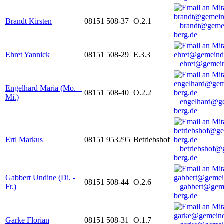
Brandt Kirsten
08151 508-37
O.2.1
brandt@geme
berg.de
Ehret Yannick
08151 508-29
E.3.3
ehret@gemein
Engelhard Maria (Mo. +
08151 508-40
O.2.2
Mi.)
engelhard@g
berg.de
Ertl Markus
08151 953295
Betriebshof
betriebshof@
berg.de
Gabbert Undine (Di. -
08151 508-44
O.2.6
Fr.)
gabbert@gem
berg.de
Garke Florian
08151 508-31
O.1.7