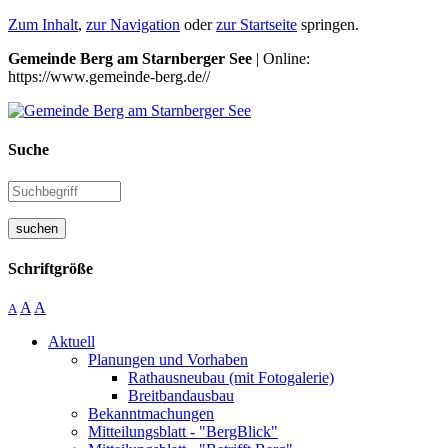
Zum Inhalt
,
zur Navigation
oder
zur Startseite
springen.
Gemeinde Berg am Starnberger See
| Online:
https://www.gemeinde-berg.de//
Suche
suchen
Schriftgröße
A
A
A
Aktuell
Planungen und Vorhaben
Rathausneubau (mit Fotogalerie)
Breitbandausbau
Bekanntmachungen
Mitteilungsblatt - "BergBlick"