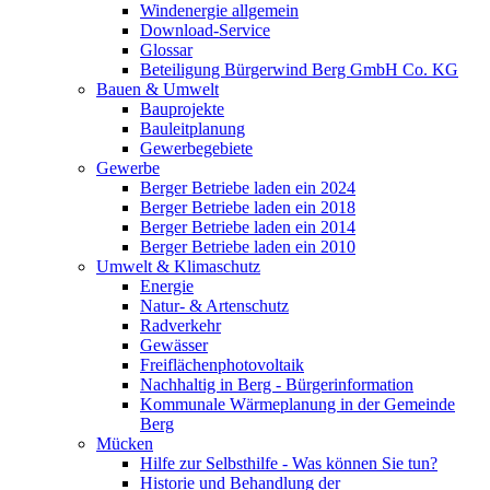
Windenergie allgemein
Download-Service
Glossar
Beteiligung Bürgerwind Berg GmbH Co. KG
Bauen & Umwelt
Bauprojekte
Bauleitplanung
Gewerbegebiete
Gewerbe
Berger Betriebe laden ein 2024
Berger Betriebe laden ein 2018
Berger Betriebe laden ein 2014
Berger Betriebe laden ein 2010
Umwelt & Klimaschutz
Energie
Natur- & Artenschutz
Radverkehr
Gewässer
Freiflächenphotovoltaik
Nachhaltig in Berg - Bürgerinformation
Kommunale Wärmeplanung in der Gemeinde
Berg
Mücken
Hilfe zur Selbsthilfe - Was können Sie tun?
Historie und Behandlung der