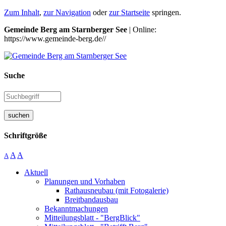
Zum Inhalt
,
zur Navigation
oder
zur Startseite
springen.
Gemeinde Berg am Starnberger See
| Online:
https://www.gemeinde-berg.de//
Suche
suchen
Schriftgröße
A
A
A
Aktuell
Planungen und Vorhaben
Rathausneubau (mit Fotogalerie)
Breitbandausbau
Bekanntmachungen
Mitteilungsblatt - "BergBlick"