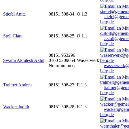
Stiefel Anita
08151 508-34
O.1.3
stiefel@geme
berg.de
Stoll Clara
08151 508-25
O.1.1
c.stoll@geme
berg.de
08151 953296
Swami Akhilesh Akhil
0160 5309054
Wasserwerk
Notrufnummer
wasserwerk@
berg.de
Tralmer Andrea
08151 508-27
E.1.3
tralmer@gem
berg.de
Wacker Judith
08151 508-28
E.1.3
wacker@geme
berg.de