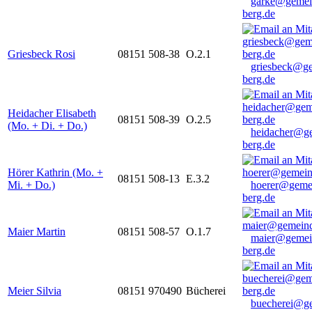
garke@gemei
berg.de
Griesbeck Rosi
08151 508-38
O.2.1
griesbeck@g
berg.de
Heidacher Elisabeth
08151 508-39
O.2.5
(Mo. + Di. + Do.)
heidacher@g
berg.de
Hörer Kathrin (Mo. +
08151 508-13
E.3.2
Mi. + Do.)
hoerer@geme
berg.de
Maier Martin
08151 508-57
O.1.7
maier@gemei
berg.de
Meier Silvia
08151 970490
Bücherei
buecherei@g