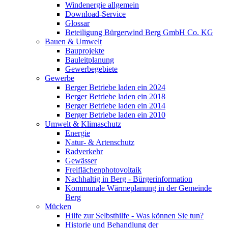
Windenergie allgemein
Download-Service
Glossar
Beteiligung Bürgerwind Berg GmbH Co. KG
Bauen & Umwelt
Bauprojekte
Bauleitplanung
Gewerbegebiete
Gewerbe
Berger Betriebe laden ein 2024
Berger Betriebe laden ein 2018
Berger Betriebe laden ein 2014
Berger Betriebe laden ein 2010
Umwelt & Klimaschutz
Energie
Natur- & Artenschutz
Radverkehr
Gewässer
Freiflächenphotovoltaik
Nachhaltig in Berg - Bürgerinformation
Kommunale Wärmeplanung in der Gemeinde
Berg
Mücken
Hilfe zur Selbsthilfe - Was können Sie tun?
Historie und Behandlung der