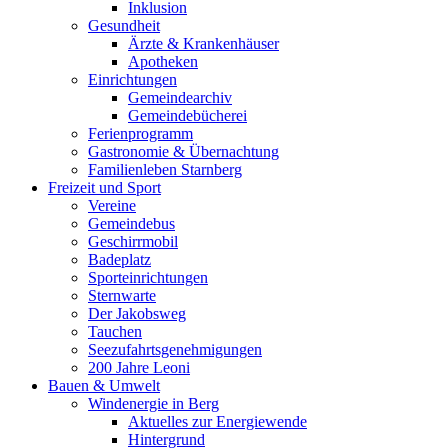
Inklusion
Gesundheit
Ärzte & Krankenhäuser
Apotheken
Einrichtungen
Gemeindearchiv
Gemeindebücherei
Ferienprogramm
Gastronomie & Übernachtung
Familienleben Starnberg
Freizeit und Sport
Vereine
Gemeindebus
Geschirrmobil
Badeplatz
Sporteinrichtungen
Sternwarte
Der Jakobsweg
Tauchen
Seezufahrtsgenehmigungen
200 Jahre Leoni
Bauen & Umwelt
Windenergie in Berg
Aktuelles zur Energiewende
Hintergrund