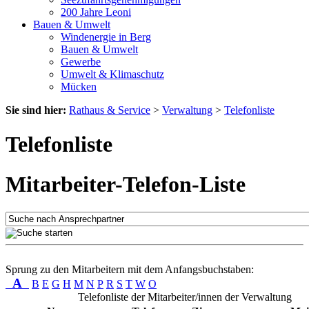
200 Jahre Leoni
Bauen & Umwelt
Windenergie in Berg
Bauen & Umwelt
Gewerbe
Umwelt & Klimaschutz
Mücken
Sie sind hier:
Rathaus & Service
>
Verwaltung
>
Telefonliste
Telefonliste
Mitarbeiter-Telefon-Liste
Sprung zu den Mitarbeitern mit dem Anfangsbuchstaben:
A
B
E
G
H
M
N
P
R
S
T
W
O
Telefonliste der Mitarbeiter/innen der Verwaltung