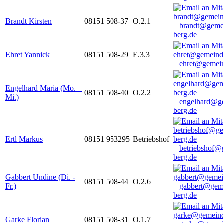
Brandt Kirsten
08151 508-37
O.2.1
brandt@geme
berg.de
Ehret Yannick
08151 508-29
E.3.3
ehret@gemein
Engelhard Maria (Mo. +
08151 508-40
O.2.2
Mi.)
engelhard@g
berg.de
Ertl Markus
08151 953295
Betriebshof
betriebshof@
berg.de
Gabbert Undine (Di. -
08151 508-44
O.2.6
Fr.)
gabbert@gem
berg.de
Garke Florian
08151 508-31
O.1.7