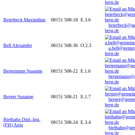
berg.de
Beierbeck Maximilian
08151 508-18
E.3.6
beierbeck@g
berg.de
Bell Alexander
08151 508-36
O.2.3
a.bell@gemei
berg.de
Bergemann Susanne
08151 508-22
E.1.6
bergemann@g
berg.de
Berger Susanne
08151 508-21
E.1.7
berger@geme
berg.de
Biethahn Dipl.-Ing.
08151 508-24
E.3.4
(FH) Anja
biethahn@ge
berg.de