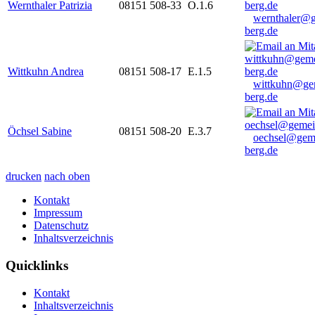
Wernthaler Patrizia
08151 508-33
O.1.6
wernthaler@
berg.de
Wittkuhn Andrea
08151 508-17
E.1.5
wittkuhn@ge
berg.de
Öchsel Sabine
08151 508-20
E.3.7
oechsel@gem
berg.de
drucken
nach oben
Kontakt
Impressum
Datenschutz
Inhaltsverzeichnis
Quicklinks
Kontakt
Inhaltsverzeichnis