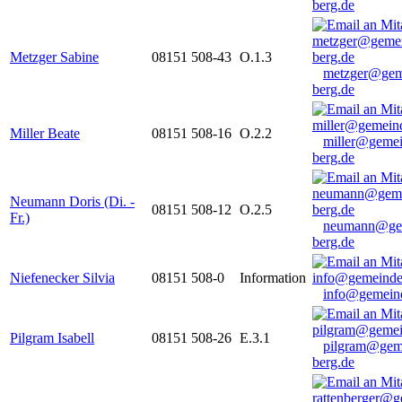
berg.de
Metzger Sabine
08151 508-43
O.1.3
metzger@gem
berg.de
Miller Beate
08151 508-16
O.2.2
miller@gemei
berg.de
Neumann Doris (Di. -
08151 508-12
O.2.5
Fr.)
neumann@ge
berg.de
Niefenecker Silvia
08151 508-0
Information
info@gemeind
Pilgram Isabell
08151 508-26
E.3.1
pilgram@gem
berg.de