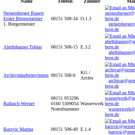
Name
Telefon
Zimmer
Mai
Steigenberger Rupert
Erster Bürgermeister
08151 508-34
O.1.3
1. Bürgermeister
steigenberge
berg.de
Abeltshauser Tobias
08151 508-15
E.3.2
abeltshauser
berg.de
KG /
Archivmitarbeiter/innen
08151 508-0
Archiv
archivar@gem
berg.de
08151 953296
Ballasch Werner
0160 5309054
Wasserwerk
Notrufnummer
wasserwerk@
berg.de
Barovic Marina
08151 508-49
E.1.4
barovic@gem