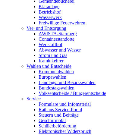
Gemeindebücherei
Kläranlage
Betriebshof
Wasserwerk
Freiwillige Feuerwehren
Ver- und Entsorgung
AWISTA-Starnberg
Containerstandorte
Wertstoffhof
Abwasser und Wasser
Strom und Gas
Kaminkehrer
Wahlen und Entscheide
Kommunalwahlen
Europawahlen
Landtags- und Bezirkswahlen
Bundestagswahlen
Volksentscheide / Bürgerentscheide
Service
Formulare und Infomaterial
Rathaus Service-Portal
Steuern und Beiträge
Geschirrmobil
Schülerbeförderung
Elektronischer Widerspruch