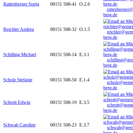
Rattenberger Sonja
08151 508-41
O.2.6
rattenberger
berg.de
Reichler Andrea
08151 508-32
O.1.5
reichler@gem
berg.de
Schilling Michael
08151 508-14
E.3.1
schilling@ge
berg.de
Scholz Stefanie
08151 508-50
E.1.4
scholz@geme
berg.de
Schrott Edwin
08151 508-19
E.3.5
schrott@geme
berg.de
Schwab Caroline
08151 508-23
E.3.7
schwab@gem
berg.de