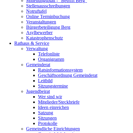
Mitteilungsblatt - "Betrifft Berg"
Stellenausschreibungen
Notruftafel
Online Terminbuchung
Veranstaltungen
Bürgerbeteiligung Berg
Asylbewerber
Katastrophenschutz
Rathaus & Service
Verwaltung
Telefonliste
Organigramm
Gemeinderat
Ratsinformationssystem
Geschäftsordnung Gemeinderat
Leitbild
Sitzungstermine
Jugendbeirat
Wer sind wir
Mitglieder/Steckbriefe
Ideen einreichen
Satzung
Sitzungen
Protokolle
Gemeindliche Einrichtungen