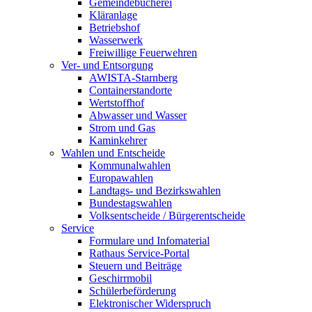
Gemeindebücherei
Kläranlage
Betriebshof
Wasserwerk
Freiwillige Feuerwehren
Ver- und Entsorgung
AWISTA-Starnberg
Containerstandorte
Wertstoffhof
Abwasser und Wasser
Strom und Gas
Kaminkehrer
Wahlen und Entscheide
Kommunalwahlen
Europawahlen
Landtags- und Bezirkswahlen
Bundestagswahlen
Volksentscheide / Bürgerentscheide
Service
Formulare und Infomaterial
Rathaus Service-Portal
Steuern und Beiträge
Geschirrmobil
Schülerbeförderung
Elektronischer Widerspruch