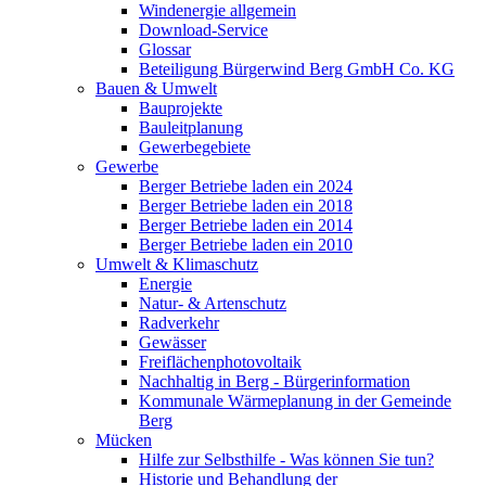
Windenergie allgemein
Download-Service
Glossar
Beteiligung Bürgerwind Berg GmbH Co. KG
Bauen & Umwelt
Bauprojekte
Bauleitplanung
Gewerbegebiete
Gewerbe
Berger Betriebe laden ein 2024
Berger Betriebe laden ein 2018
Berger Betriebe laden ein 2014
Berger Betriebe laden ein 2010
Umwelt & Klimaschutz
Energie
Natur- & Artenschutz
Radverkehr
Gewässer
Freiflächenphotovoltaik
Nachhaltig in Berg - Bürgerinformation
Kommunale Wärmeplanung in der Gemeinde
Berg
Mücken
Hilfe zur Selbsthilfe - Was können Sie tun?
Historie und Behandlung der