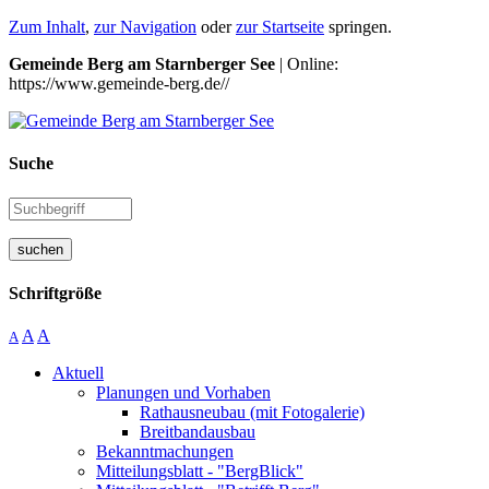
Zum Inhalt
,
zur Navigation
oder
zur Startseite
springen.
Gemeinde Berg am Starnberger See
| Online:
https://www.gemeinde-berg.de//
Suche
suchen
Schriftgröße
A
A
A
Aktuell
Planungen und Vorhaben
Rathausneubau (mit Fotogalerie)
Breitbandausbau
Bekanntmachungen
Mitteilungsblatt - "BergBlick"