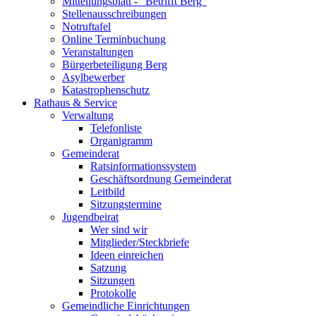
Mitteilungsblatt - "Betrifft Berg"
Stellenausschreibungen
Notruftafel
Online Terminbuchung
Veranstaltungen
Bürgerbeteiligung Berg
Asylbewerber
Katastrophenschutz
Rathaus & Service
Verwaltung
Telefonliste
Organigramm
Gemeinderat
Ratsinformationssystem
Geschäftsordnung Gemeinderat
Leitbild
Sitzungstermine
Jugendbeirat
Wer sind wir
Mitglieder/Steckbriefe
Ideen einreichen
Satzung
Sitzungen
Protokolle
Gemeindliche Einrichtungen