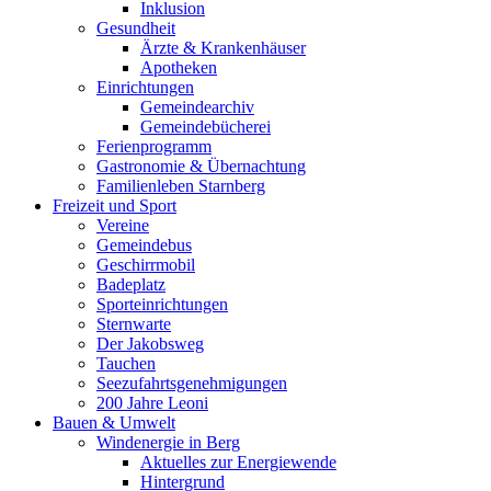
Inklusion
Gesundheit
Ärzte & Krankenhäuser
Apotheken
Einrichtungen
Gemeindearchiv
Gemeindebücherei
Ferienprogramm
Gastronomie & Übernachtung
Familienleben Starnberg
Freizeit und Sport
Vereine
Gemeindebus
Geschirrmobil
Badeplatz
Sporteinrichtungen
Sternwarte
Der Jakobsweg
Tauchen
Seezufahrtsgenehmigungen
200 Jahre Leoni
Bauen & Umwelt
Windenergie in Berg
Aktuelles zur Energiewende
Hintergrund