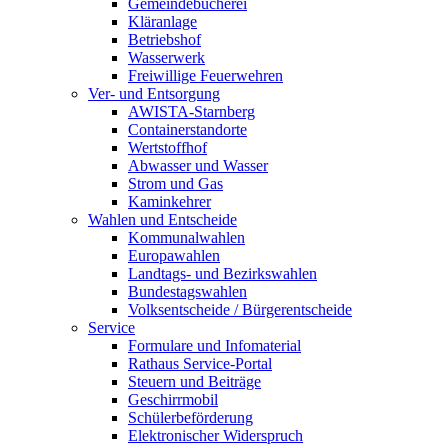
Gemeindebücherei
Kläranlage
Betriebshof
Wasserwerk
Freiwillige Feuerwehren
Ver- und Entsorgung
AWISTA-Starnberg
Containerstandorte
Wertstoffhof
Abwasser und Wasser
Strom und Gas
Kaminkehrer
Wahlen und Entscheide
Kommunalwahlen
Europawahlen
Landtags- und Bezirkswahlen
Bundestagswahlen
Volksentscheide / Bürgerentscheide
Service
Formulare und Infomaterial
Rathaus Service-Portal
Steuern und Beiträge
Geschirrmobil
Schülerbeförderung
Elektronischer Widerspruch