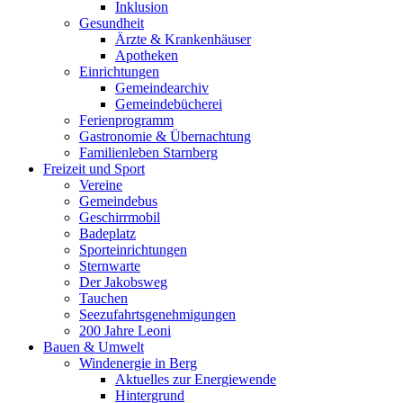
Inklusion
Gesundheit
Ärzte & Krankenhäuser
Apotheken
Einrichtungen
Gemeindearchiv
Gemeindebücherei
Ferienprogramm
Gastronomie & Übernachtung
Familienleben Starnberg
Freizeit und Sport
Vereine
Gemeindebus
Geschirrmobil
Badeplatz
Sporteinrichtungen
Sternwarte
Der Jakobsweg
Tauchen
Seezufahrtsgenehmigungen
200 Jahre Leoni
Bauen & Umwelt
Windenergie in Berg
Aktuelles zur Energiewende
Hintergrund