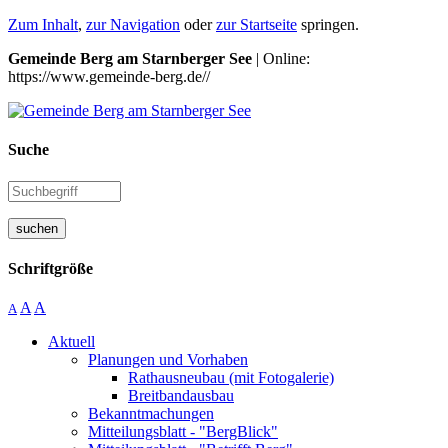
Zum Inhalt
,
zur Navigation
oder
zur Startseite
springen.
Gemeinde Berg am Starnberger See
| Online:
https://www.gemeinde-berg.de//
Suche
suchen
Schriftgröße
A
A
A
Aktuell
Planungen und Vorhaben
Rathausneubau (mit Fotogalerie)
Breitbandausbau
Bekanntmachungen
Mitteilungsblatt - "BergBlick"