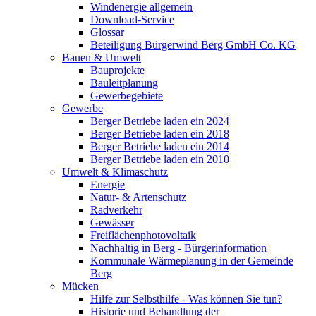
Windenergie allgemein
Download-Service
Glossar
Beteiligung Bürgerwind Berg GmbH Co. KG
Bauen & Umwelt
Bauprojekte
Bauleitplanung
Gewerbegebiete
Gewerbe
Berger Betriebe laden ein 2024
Berger Betriebe laden ein 2018
Berger Betriebe laden ein 2014
Berger Betriebe laden ein 2010
Umwelt & Klimaschutz
Energie
Natur- & Artenschutz
Radverkehr
Gewässer
Freiflächenphotovoltaik
Nachhaltig in Berg - Bürgerinformation
Kommunale Wärmeplanung in der Gemeinde
Berg
Mücken
Hilfe zur Selbsthilfe - Was können Sie tun?
Historie und Behandlung der