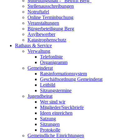
Mitteilungsblatt - "Betrifft Berg"
Stellenausschreibungen
Notruftafel
Online Terminbuchung
Veranstaltungen
Bürgerbeteiligung Berg
Asylbewerber
Katastrophenschutz
Rathaus & Service
Verwaltung
Telefonliste
Organigramm
Gemeinderat
Ratsinformationssystem
Geschäftsordnung Gemeinderat
Leitbild
Sitzungstermine
Jugendbeirat
Wer sind wir
Mitglieder/Steckbriefe
Ideen einreichen
Satzung
Sitzungen
Protokolle
Gemeindliche Einrichtungen